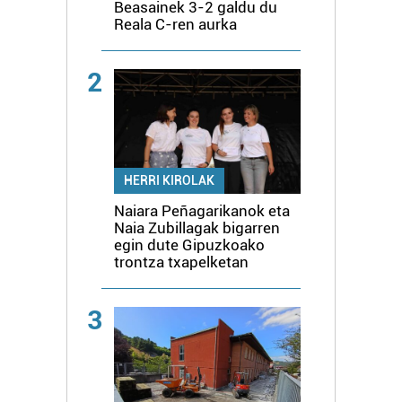
Beasainek 3-2 galdu du
Reala C-ren aurka
2
HERRI KIROLAK
Naiara Peñagarikanok eta
Naia Zubillagak bigarren
egin dute Gipuzkoako
trontza txapelketan
3