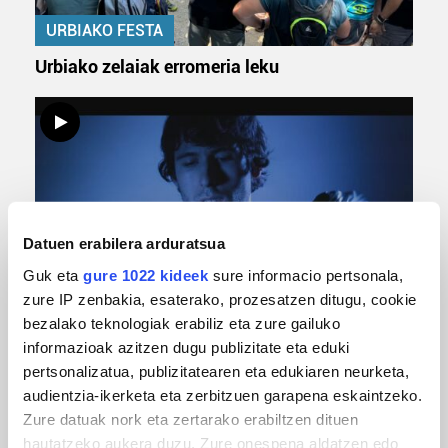
URBIAKO FESTA
Urbiako zelaiak erromeria leku
Datuen erabilera arduratsua
Guk eta
gure 1022 kideek
sure informacio pertsonala,
zure IP zenbakia, esaterako, prozesatzen ditugu, cookie
MUSIKA
bezalako teknologiak erabiliz eta zure gailuko
Odik berria ezagutzeko aukera 'KimiK' eta
informazioak azitzen dugu publizitate eta eduki
'Amaaaa!' abestiekin
pertsonalizatua, publizitatearen eta edukiaren neurketa,
audientzia-ikerketa eta zerbitzuen garapena eskaintzeko.
Zure datuak nork eta zertarako erabiltzen dituen
hautatzeko aukera duzu. Zure onespena aldatzen edo