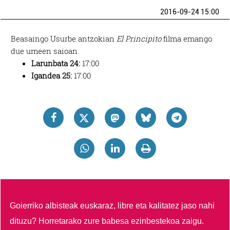
2016-09-24 15:00
Beasaingo Usurbe antzokian
El Principito
filma emango
due umeen saioan.
Larunbata 24:
17:00
Igandea 25:
17:00
Goierriko albisteak euskaraz, libre eta kalitatez jaso nahi
dituzu?
Horretarako zure babesa ezinbestekoa zaigu.