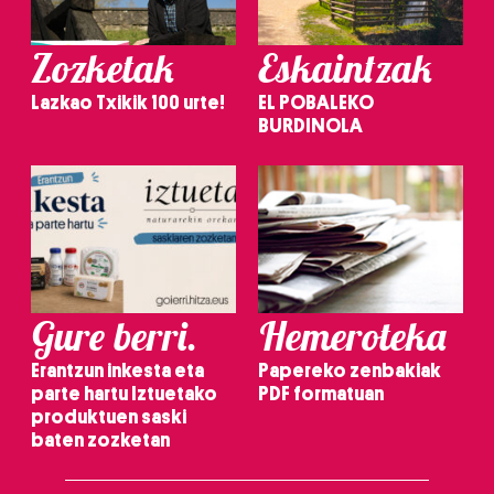
Zozketak
Eskaintzak
Lazkao Txikik 100 urte!
EL POBALEKO
BURDINOLA
Gure berri.
Hemeroteka
Erantzun inkesta eta
Papereko zenbakiak
parte hartu Iztuetako
PDF formatuan
produktuen saski
baten zozketan