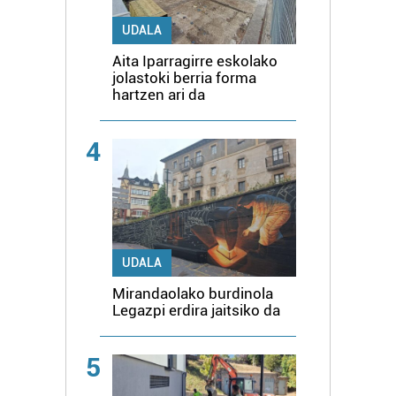
UDALA
Aita Iparragirre eskolako
jolastoki berria forma
hartzen ari da
4
UDALA
Mirandaolako burdinola
Legazpi erdira jaitsiko da
5