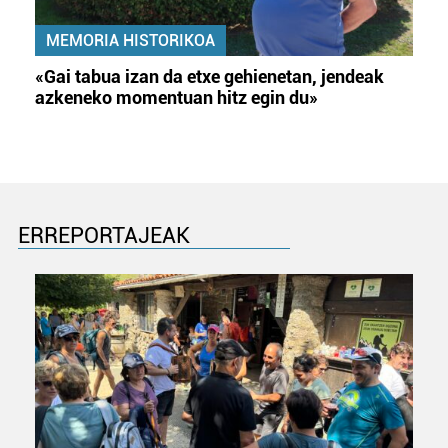
MEMORIA HISTORIKOA
«Gai tabua izan da etxe gehienetan, jendeak
azkeneko momentuan hitz egin du»
ERREPORTAJEAK