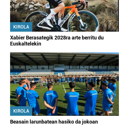
KIROLA
Xabier Berasategik 2028ra arte berritu du
Euskaltelekin
KIROLA
Beasain larunbatean hasiko da jokoan