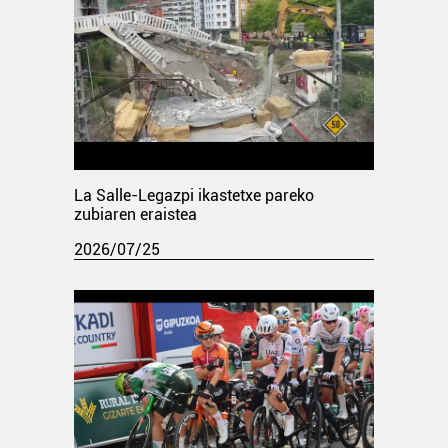
La Salle-Legazpi ikastetxe pareko
zubiaren eraistea
2026/07/25