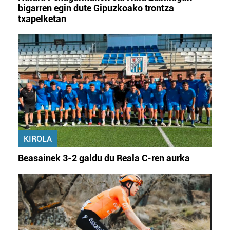
bigarren egin dute Gipuzkoako trontza
txapelketan
KIROLA
Beasainek 3-2 galdu du Reala C-ren aurka