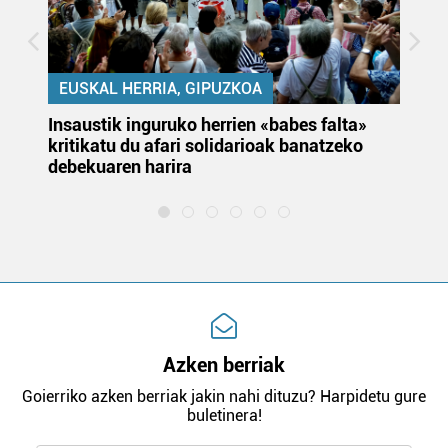
EUSKAL HERRIA, GIPUZKOA
Insaustik inguruko herrien «babes falta»
KA
kritikatu du afari solidarioak banatzeko
du
debekuaren harira
e
Azken berriak
Goierriko azken berriak jakin nahi dituzu? Harpidetu gure
buletinera!