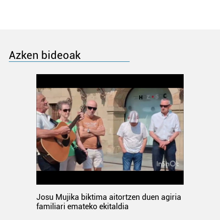
Azken bideoak
Josu Mujika biktima aitortzen duen agiria
familiari emateko ekitaldia