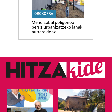
OROKORRA
Mendizabal poligonoa
berriz urbanizatzeko lanak
aurrera doaz