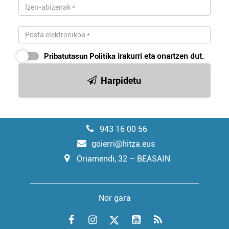
Pribatutasun Politika
irakurri eta onartzen dut.
Harpidetu
943 16 00 56
goierri@hitza.eus
Oriamendi, 32 – BEASAIN
Nor gara