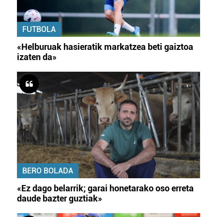
FUTBOLA
«Helburuak hasieratik markatzea beti gaiztoa
izaten da»
BERO BOLADA
«Ez dago belarrik; garai honetarako oso erreta
daude bazter guztiak»