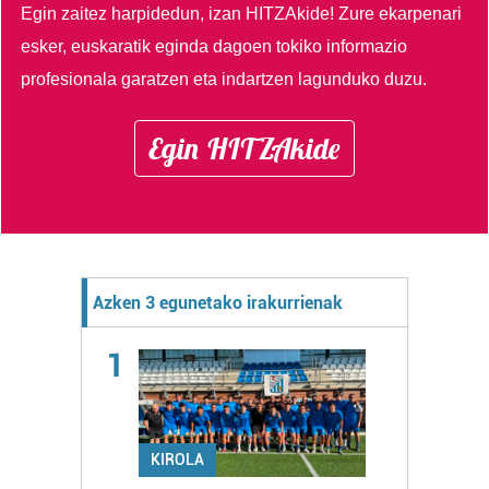
Egin zaitez harpidedun, izan HITZAkide!
Zure ekarpenari
esker, euskaratik eginda dagoen tokiko informazio
profesionala garatzen eta indartzen lagunduko duzu.
Egin HITZAkide
Azken 3 egunetako irakurrienak
1
KIROLA