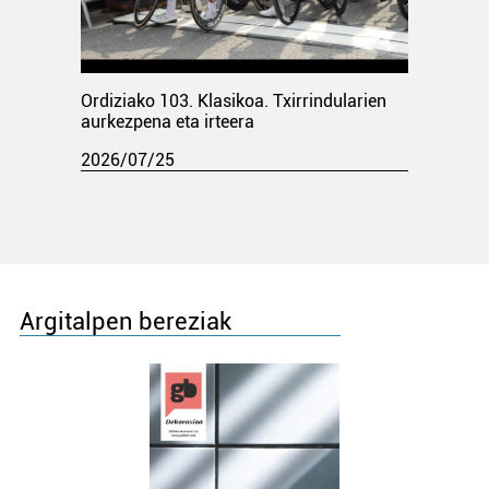
Ordiziako 103. Klasikoa. Txirrindularien
aurkezpena eta irteera
2026/07/25
Argitalpen bereziak