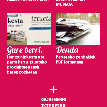
MUSEOA
Gure berri.
Denda
Erantzun inkesta eta
Papereko zenbakiak
parte hartu Iztuetako
PDF formatuan
produktuen saski
baten zozketan
+
GURE BERRI
ZOZKETAK