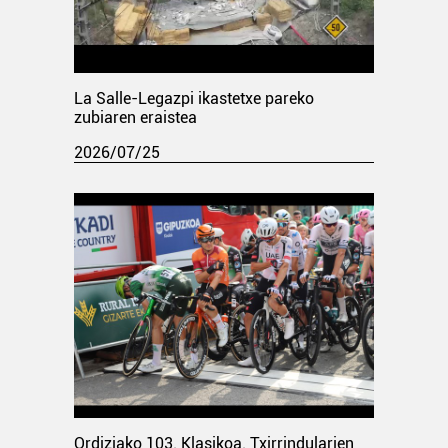
La Salle-Legazpi ikastetxe pareko
zubiaren eraistea
2026/07/25
Ordiziako 103. Klasikoa. Txirrindularien