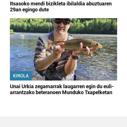
Itsasoko mendi bizikleta ibilaldia abuztuaren
29an egingo dute
KIROLA
Unai Urkia zegamarrak laugarren egin du euli-
arrantzako beteranoen Munduko Txapelketan