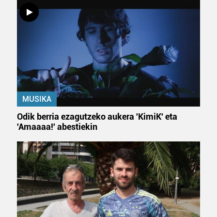
MUSIKA
Odik berria ezagutzeko aukera 'KimiK' eta
'Amaaaa!' abestiekin