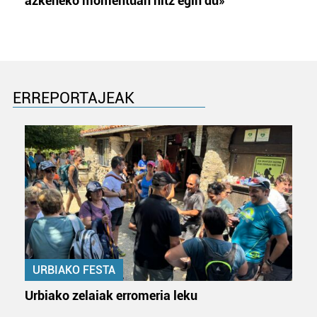
azkeneko momentuan hitz egin du»
ERREPORTAJEAK
URBIAKO FESTA
Urbiako zelaiak erromeria leku