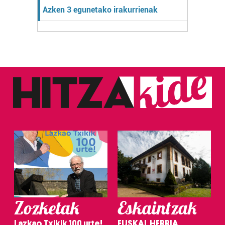
Azken 3 egunetako irakurrienak
Zozketak
Eskaintzak
Lazkao Txikik 100 urte!
EUSKAL HERRIA