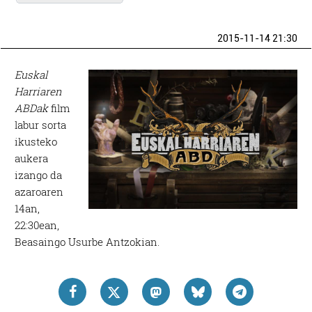
2015-11-14 21:30
Euskal
Harriaren
ABDak
film
labur sorta
ikusteko
aukera
izango da
azaroaren
14an,
22:30ean,
Beasaingo Usurbe Antzokian.