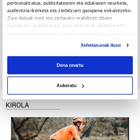
pertsonalizatua, publizitatearen eta edukiaren neurketa,
audientzia-ikerketa eta zerbitzuen garapena eskaintzeko.
Zure datuak nork eta zertarako erabiltzen dituen
hautatzeko aukera duzu. Zure onespena aldatzen edo
deuseztatzen ahal duzu edozein momentutan, Cookie
deklaraziotik edo Privacy triggerean klikatuz.
Xehetasunak ikusi
TXIRRINDULARITZA
If you allow, we would also like to:
Tourreko goierritarrak
Collect information about your geographical
Dena onartu
location which can be accurate to within several
meters
Aukeratu
Identify your device by actively scanning it for
specific characteristics (fingerprinting)
Find out more about how your personal data is processed
KIROLA
and set your preferences in the
details section
.
Guk eta gure bazkideek zure datu pertsonalak
prozesatzen ditugu, zure IP zenbakia, besteak beste,