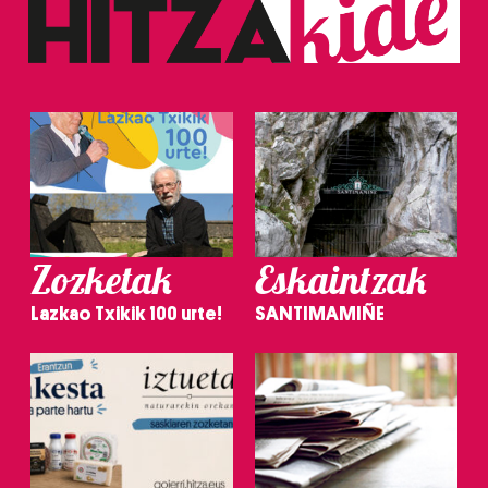
Zozketak
Eskaintzak
Lazkao Txikik 100 urte!
SANTIMAMIÑE