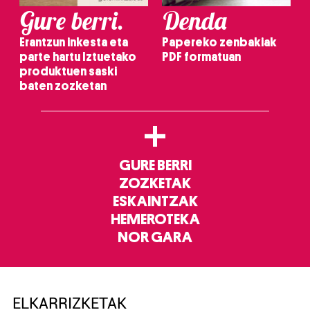
Gure berri.
Denda
Erantzun inkesta eta
Papereko zenbakiak
parte hartu Iztuetako
PDF formatuan
produktuen saski
baten zozketan
+
GURE BERRI
ZOZKETAK
ESKAINTZAK
HEMEROTEKA
NOR GARA
ELKARRIZKETAK