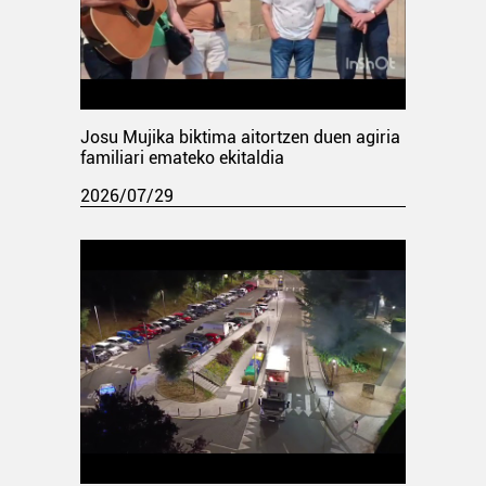
Josu Mujika biktima aitortzen duen agiria
familiari emateko ekitaldia
2026/07/29