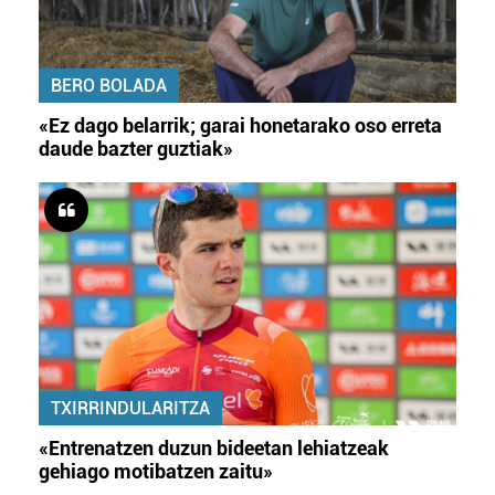
BERO BOLADA
«Ez dago belarrik; garai honetarako oso erreta
daude bazter guztiak»
TXIRRINDULARITZA
«Entrenatzen duzun bideetan lehiatzeak
gehiago motibatzen zaitu»