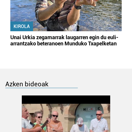
KIROLA
Unai Urkia zegamarrak laugarren egin du euli-
arrantzako beteranoen Munduko Txapelketan
Azken bideoak