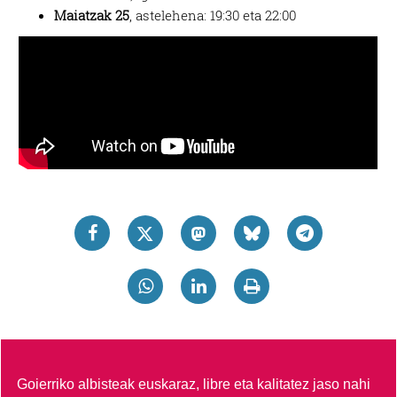
Maiatzak 25
, astelehena: 19:30 eta 22:00
Goierriko albisteak euskaraz, libre eta kalitatez jaso nahi