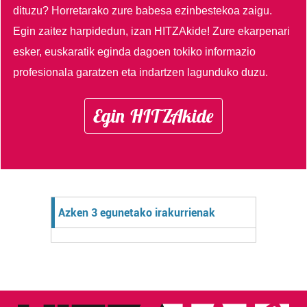
dituzu?
Horretarako zure babesa ezinbestekoa zaigu.
Egin zaitez harpidedun, izan HITZAkide!
Zure ekarpenari
esker, euskaratik eginda dagoen tokiko informazio
profesionala garatzen eta indartzen lagunduko duzu.
Egin HITZAkide
Azken 3 egunetako irakurrienak