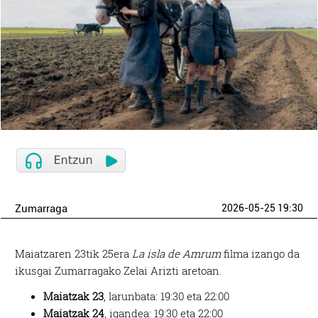
Zumarraga
2026-05-25 19:30
Maiatzaren 23tik 25era
La isla de Amrum
filma izango da
ikusgai Zumarragako Zelai Arizti aretoan.
Maiatzak 23
, larunbata: 19:30 eta 22:00
Maiatzak 24
, igandea: 19:30 eta 22:00