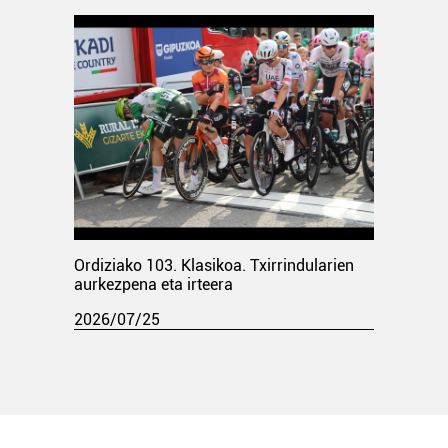
Ordiziako 103. Klasikoa. Txirrindularien
aurkezpena eta irteera
2026/07/25