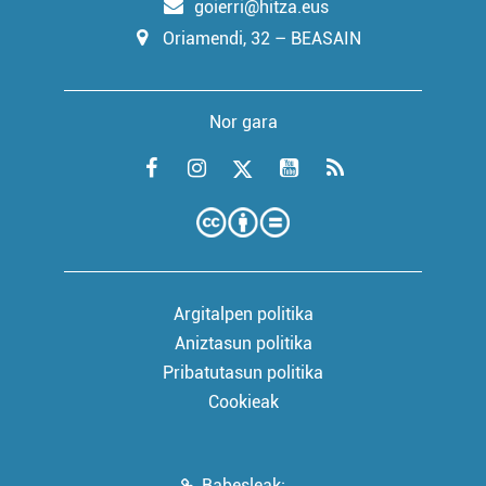
goierri@hitza.eus
Oriamendi, 32 – BEASAIN
Nor gara
Argitalpen politika
Aniztasun politika
Pribatutasun politika
Cookieak
Babesleak: