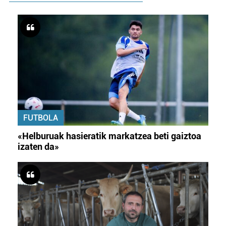
FUTBOLA
«Helburuak hasieratik markatzea beti gaiztoa
izaten da»