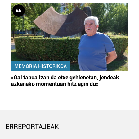
MEMORIA HISTORIKOA
«Gai tabua izan da etxe gehienetan, jendeak
azkeneko momentuan hitz egin du»
ERREPORTAJEAK