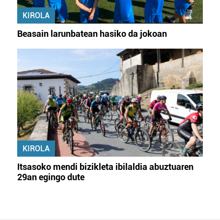
KIROLA
Beasain larunbatean hasiko da jokoan
KIROLA
Itsasoko mendi bizikleta ibilaldia abuztuaren
29an egingo dute