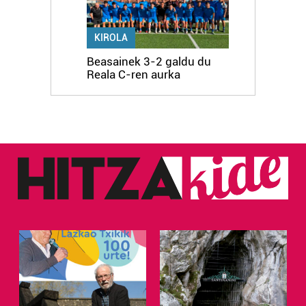
KIROLA
Beasainek 3-2 galdu du
Reala C-ren aurka