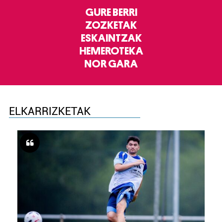
GURE BERRI
ZOZKETAK
ESKAINTZAK
HEMEROTEKA
NOR GARA
ELKARRIZKETAK