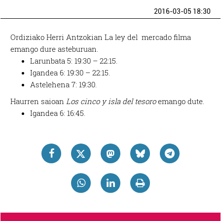
2016-03-05 18:30
Ordiziako Herri Antzokian La ley del mercado filma
emango dure asteburuan.
Larunbata 5: 19:30 – 22:15.
Igandea 6: 19:30 – 22:15.
Astelehena 7: 19:30.
Haurren saioan
Los cinco y isla del tesoro
emango dute.
Igandea 6: 16:45.