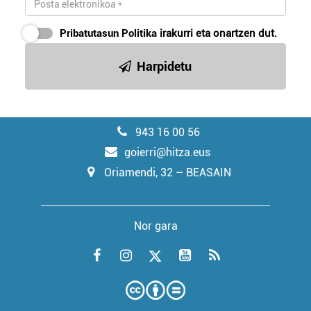
Pribatutasun Politika
irakurri eta onartzen dut.
Harpidetu
943 16 00 56
goierri@hitza.eus
Oriamendi, 32 – BEASAIN
Nor gara