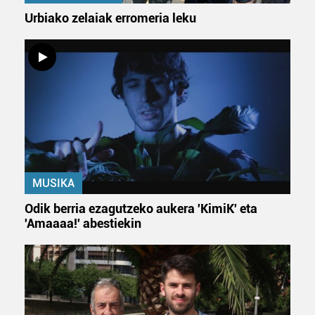
Urbiako zelaiak erromeria leku
MUSIKA
Odik berria ezagutzeko aukera 'KimiK' eta
'Amaaaa!' abestiekin