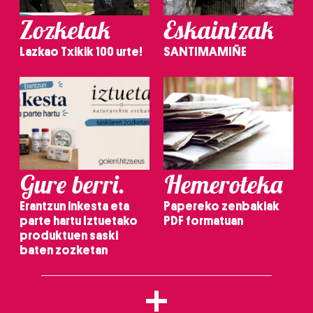
Zozketak
Eskaintzak
Lazkao Txikik 100 urte!
SANTIMAMIÑE
Gure berri.
Hemeroteka
Erantzun inkesta eta
Papereko zenbakiak
parte hartu Iztuetako
PDF formatuan
produktuen saski
baten zozketan
+