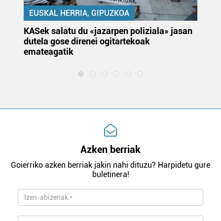
EUSKAL HERRIA, GIPUZKOA
KASek salatu du «jazarpen poliziala» jasan
Pa
dutela gose direnei ogitartekoak
da
emateagatik
«s
Azken berriak
Goierriko azken berriak jakin nahi dituzu? Harpidetu gure
buletinera!