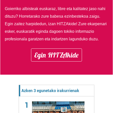
Goierriko albisteak euskaraz, libre eta kalitatez jaso nahi
dituzu?
Horretarako zure babesa ezinbestekoa zaigu.
Egin zaitez harpidedun, izan HITZAkide!
Zure ekarpenari
esker, euskaratik eginda dagoen tokiko informazio
profesionala garatzen eta indartzen lagunduko duzu.
Egin HITZAkide
Azken 3 egunetako irakurrienak
1