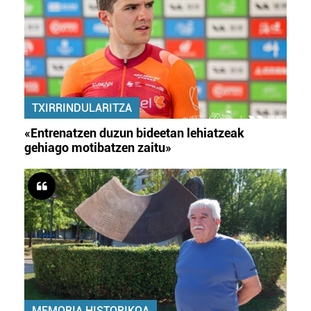
TXIRRINDULARITZA
«Entrenatzen duzun bideetan lehiatzeak
gehiago motibatzen zaitu»
MEMORIA HISTORIKOA