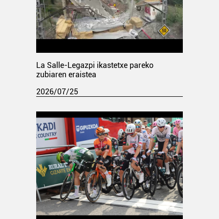
La Salle-Legazpi ikastetxe pareko
zubiaren eraistea
2026/07/25