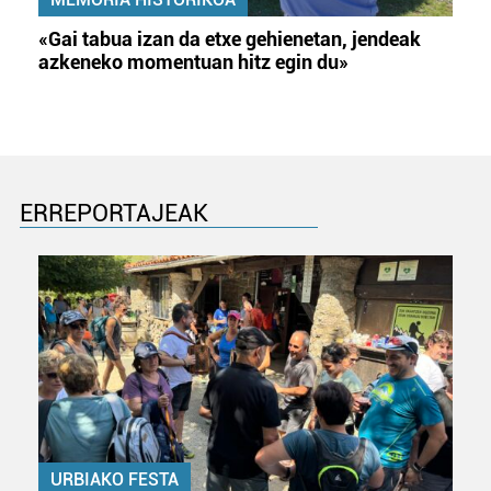
«Gai tabua izan da etxe gehienetan, jendeak
azkeneko momentuan hitz egin du»
ERREPORTAJEAK
URBIAKO FESTA