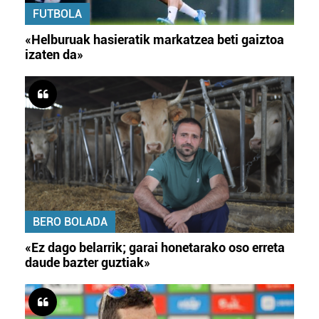
FUTBOLA
«Helburuak hasieratik markatzea beti gaiztoa
izaten da»
BERO BOLADA
«Ez dago belarrik; garai honetarako oso erreta
daude bazter guztiak»