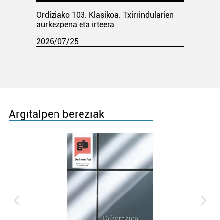
Ordiziako 103. Klasikoa. Txirrindularien
aurkezpena eta irteera
2026/07/25
Argitalpen bereziak