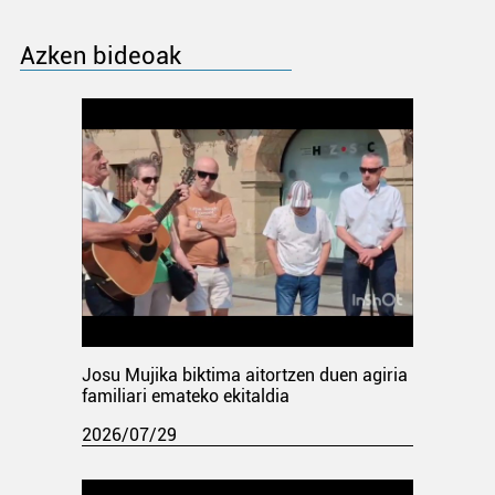
Azken bideoak
Josu Mujika biktima aitortzen duen agiria
familiari emateko ekitaldia
2026/07/29