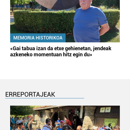
MEMORIA HISTORIKOA
«Gai tabua izan da etxe gehienetan, jendeak
azkeneko momentuan hitz egin du»
ERREPORTAJEAK