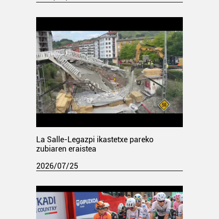
La Salle-Legazpi ikastetxe pareko
zubiaren eraistea
2026/07/25