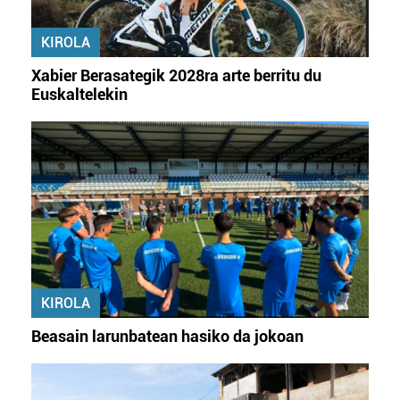
erabiltzeko baimen esplizitua ematen diguzu.
Gehiago
irakurri
KIROLA
Xabier Berasategik 2028ra arte berritu du
Euskaltelekin
KIROLA
Beasain larunbatean hasiko da jokoan