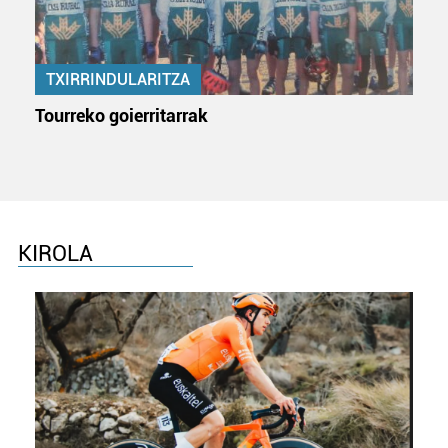
neurtzeko, jendeari buruzko informazioa biltzeko eta
produktuak garatzeko. Zure datuak nork eta zertarako
erabiltzen dituen hauta dezakezu.
TXIRRINDULARITZA
Bazkide batzuek ez dizute baimenik eskatzen, eta beren
Tourreko goierritarrak
interes komertzial legitimoetan babesten dira. Ikusi gure
bazkideen zerrenda, beren ustez zein helburutarako
duten interes legitimoa eta horren aurka nola egin
dezakezun ikusteko.
Lortu zure datu pertsonalak prozesatzeko moduari
KIROLA
buruzko informazio gehiago eta ezarri zure lehentasunak
datuen atalean. Edozein unetan alda edo ken dezakezu
zure baimena Cookieen adierazpenean.
Webgune honek cookie propioak eta hirugarrenen cookie-
fitxategiak erabiltzen ditu. Zure esperientzia eta
zerbitzuak hobetzeko asmoz, cookie teknologiaz
baliatzen gara. Ohar hau onartuz gero, teknologia hori