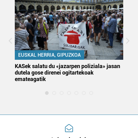
EUSKAL HERRIA, GIPUZKOA
KASek salatu du «jazarpen poliziala» jasan
Pa
dutela gose direnei ogitartekoak
da
emateagatik
«s