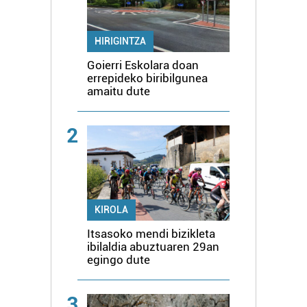
HIRIGINTZA
Goierri Eskolara doan
errepideko biribilgunea
amaitu dute
2
KIROLA
Itsasoko mendi bizikleta
ibilaldia abuztuaren 29an
egingo dute
3