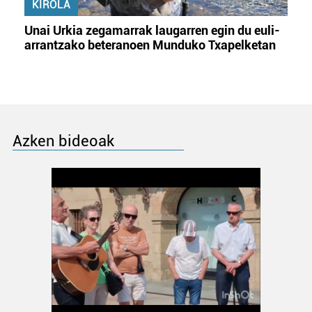
KIROLA
Unai Urkia zegamarrak laugarren egin du euli-
arrantzako beteranoen Munduko Txapelketan
Azken bideoak