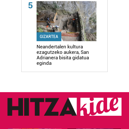
5
GIZARTEA
Neandertalen kultura
ezagutzeko aukera, San
Adrianera bisita gidatua
eginda