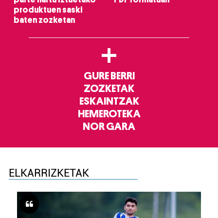
produktuen saski
baten zozketan
+
GURE BERRI
ZOZKETAK
ESKAINTZAK
HEMEROTEKA
NOR GARA
ELKARRIZKETAK