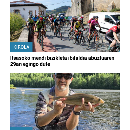
KIROLA
Itsasoko mendi bizikleta ibilaldia abuztuaren
29an egingo dute