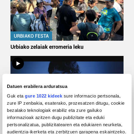
URBIAKO FESTA
Urbiako zelaiak erromeria leku
Datuen erabilera arduratsua
Guk eta
gure 1022 kideek
sure informacio pertsonala,
zure IP zenbakia, esaterako, prozesatzen ditugu, cookie
bezalako teknologiak erabiliz eta zure gailuko
MUSIKA
informazioak azitzen dugu publizitate eta eduki
pertsonalizatua, publizitatearen eta edukiaren neurketa,
Odik berria ezagutzeko aukera 'KimiK' eta
audientzia-ikerketa eta zerbitzuen garapena eskaintzeko.