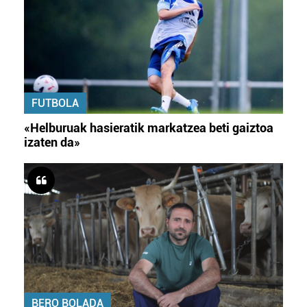
FUTBOLA
«Helburuak hasieratik markatzea beti gaiztoa
izaten da»
BERO BOLADA