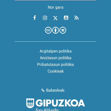
Nor gara
Argitalpen politika
Aniztasun politika
Pribatutasun politika
Cookieak
Babesleak: