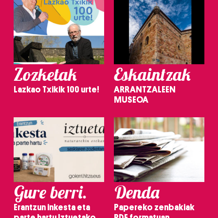
Zozketak
Eskaintzak
Lazkao Txikik 100 urte!
ARRANTZALEEN
MUSEOA
Gure berri.
Denda
Erantzun inkesta eta
Papereko zenbakiak
parte hartu Iztuetako
PDF formatuan