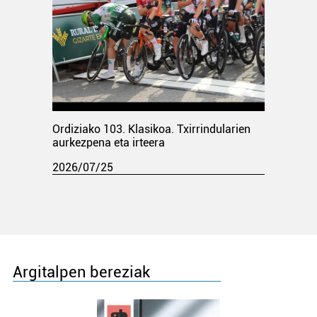
Ordiziako 103. Klasikoa. Txirrindularien
aurkezpena eta irteera
2026/07/25
Argitalpen bereziak