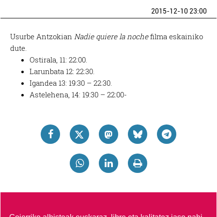
2015-12-10 23:00
Usurbe Antzokian
Nadie quiere la noche
filma eskainiko
dute.
Ostirala, 11: 22:00.
Larunbata 12: 22:30.
Igandea 13: 19:30 – 22:30.
Astelehena, 14: 19:30 – 22:00-