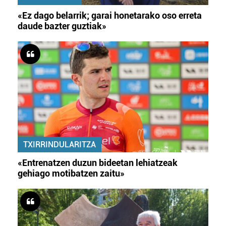
«Ez dago belarrik; garai honetarako oso erreta
daude bazter guztiak»
TXIRRINDULARITZA
«Entrenatzen duzun bideetan lehiatzeak
gehiago motibatzen zaitu»