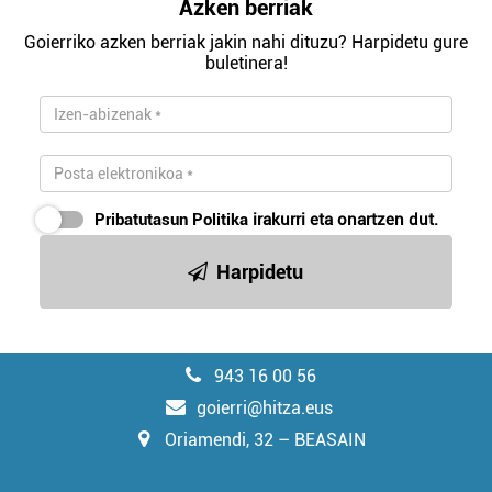
Azken berriak
Goierriko azken berriak jakin nahi dituzu? Harpidetu gure
buletinera!
Pribatutasun Politika
irakurri eta onartzen dut.
Harpidetu
943 16 00 56
goierri@hitza.eus
Oriamendi, 32 – BEASAIN