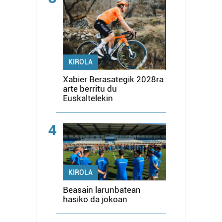
KIROLA
Xabier Berasategik 2028ra
arte berritu du
Euskaltelekin
4
KIROLA
Beasain larunbatean
hasiko da jokoan