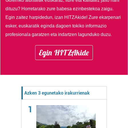
Goierriko albisteak euskaraz, libre eta kalitatez jaso nahi
dituzu?
Horretarako zure babesa ezinbestekoa zaigu.
Egin zaitez harpidedun, izan HITZAkide!
Zure ekarpenari
esker, euskaratik eginda dagoen tokiko informazio
profesionala garatzen eta indartzen lagunduko duzu.
Egin HITZAkide
Azken 3 egunetako irakurrienak
1