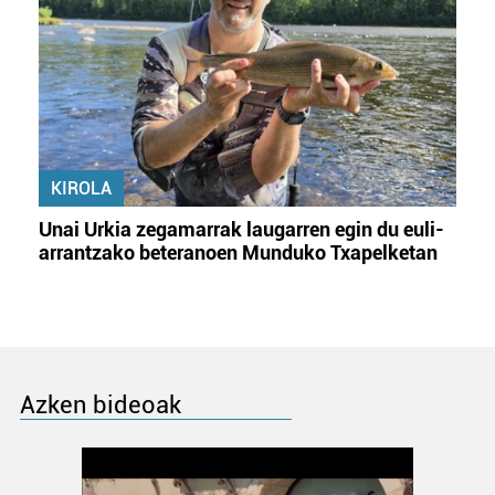
KIROLA
Unai Urkia zegamarrak laugarren egin du euli-
arrantzako beteranoen Munduko Txapelketan
Azken bideoak