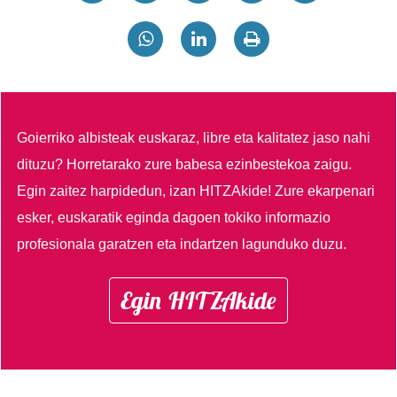
Goierriko albisteak euskaraz, libre eta kalitatez jaso nahi
dituzu?
Horretarako zure babesa ezinbestekoa zaigu.
Egin zaitez harpidedun, izan HITZAkide!
Zure ekarpenari
esker, euskaratik eginda dagoen tokiko informazio
profesionala garatzen eta indartzen lagunduko duzu.
Egin HITZAkide