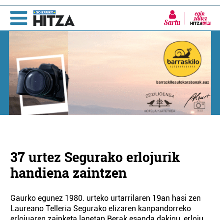
Sartu
37 urtez Segurako erlojurik
handiena zaintzen
Gaurko egunez 1980. urteko urtarrilaren 19an hasi zen
Laureano Telleria Segurako elizaren kanpandorreko
erlojuaren zainketa lanetan.Berak esanda dakigu, erloju