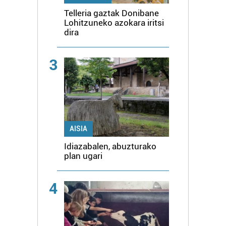
Telleria gaztak Donibane
Lohitzuneko azokara iritsi
dira
3
AISIA
Idiazabalen, abuzturako
plan ugari
4