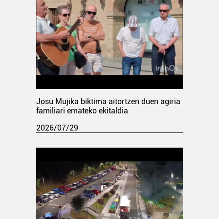
Josu Mujika biktima aitortzen duen agiria
familiari emateko ekitaldia
2026/07/29