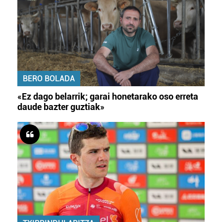
BERO BOLADA
«Ez dago belarrik; garai honetarako oso erreta
daude bazter guztiak»