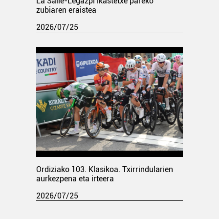
La Salle-Legazpi ikastetxe pareko
zubiaren eraistea
2026/07/25
Ordiziako 103. Klasikoa. Txirrindularien
aurkezpena eta irteera
2026/07/25