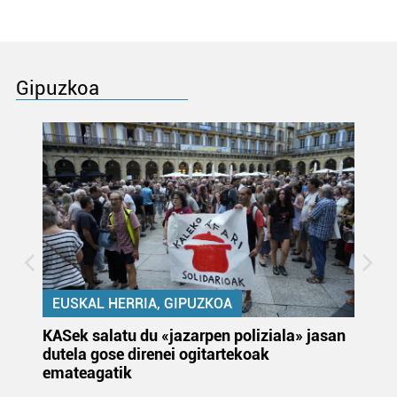
Gipuzkoa
EUSKAL HERRIA, GIPUZKOA
KASek salatu du «jazarpen poliziala» jasan
Pa
dutela gose direnei ogitartekoak
da
emateagatik
«s