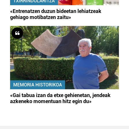
TXIRRINDULARITZA
«Entrenatzen duzun bideetan lehiatzeak
gehiago motibatzen zaitu»
MEMORIA HISTORIKOA
«Gai tabua izan da etxe gehienetan, jendeak
azkeneko momentuan hitz egin du»