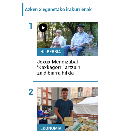
Azken 3 egunetako irakurrienak
1
HILBERRIA
Jexux Mendizabal
'Kaxkagorri' artzain
zaldibiarra hil da
2
EKONOMIA