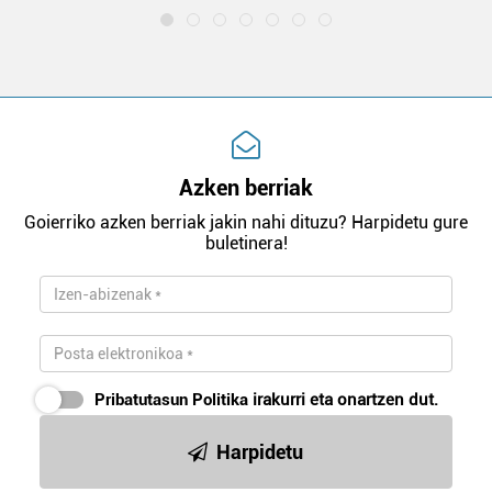
Azken berriak
Goierriko azken berriak jakin nahi dituzu? Harpidetu gure
buletinera!
Pribatutasun Politika
irakurri eta onartzen dut.
Harpidetu