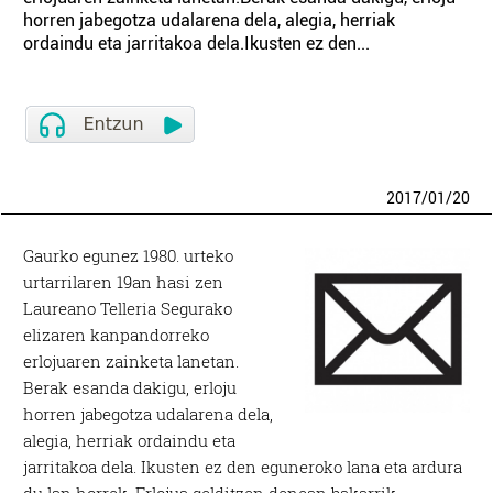
horren jabegotza udalarena dela, alegia, herriak
ordaindu eta jarritakoa dela.Ikusten ez den...
2017
/
01
/
20
Gaurko egunez 1980. urteko
urtarrilaren 19an hasi zen
Laureano Telleria Segurako
elizaren kanpandorreko
erlojuaren zainketa lanetan.
Berak esanda dakigu, erloju
horren jabegotza udalarena dela,
alegia, herriak ordaindu eta
jarritakoa dela. Ikusten ez den eguneroko lana eta ardura