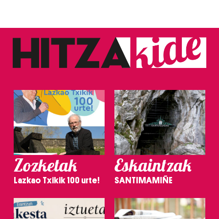
Zozketak
Eskaintzak
Lazkao Txikik 100 urte!
SANTIMAMIÑE