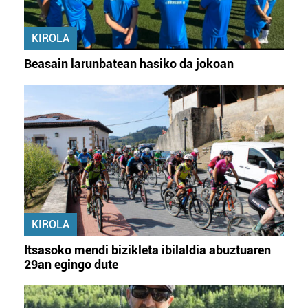
KIROLA
Beasain larunbatean hasiko da jokoan
KIROLA
Itsasoko mendi bizikleta ibilaldia abuztuaren
29an egingo dute