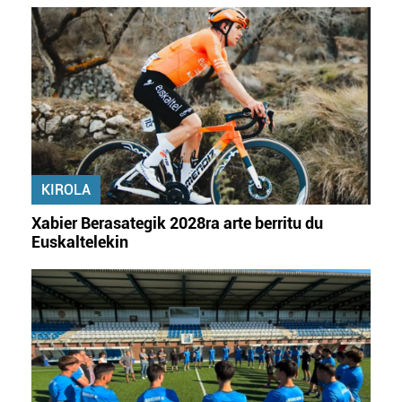
KIROLA
Xabier Berasategik 2028ra arte berritu du
Euskaltelekin