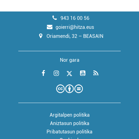
943 16 00 56
goierri@hitza.eus
Oriamendi, 32 – BEASAIN
Nor gara
Argitalpen politika
Aniztasun politika
Pribatutasun politika