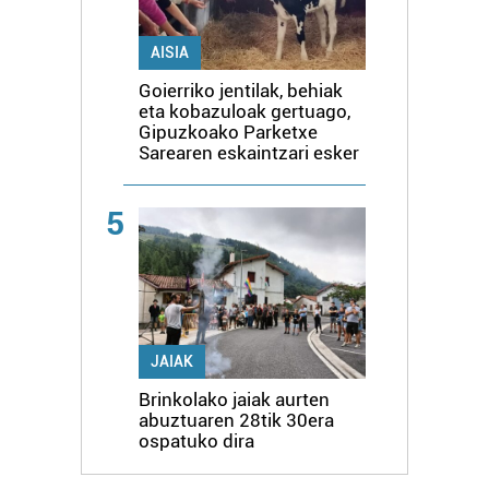
AISIA
Goierriko jentilak, behiak
eta kobazuloak gertuago,
Gipuzkoako Parketxe
Sarearen eskaintzari esker
5
JAIAK
Brinkolako jaiak aurten
abuztuaren 28tik 30era
ospatuko dira