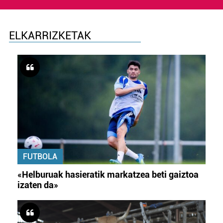
ELKARRIZKETAK
FUTBOLA
«Helburuak hasieratik markatzea beti gaiztoa
izaten da»