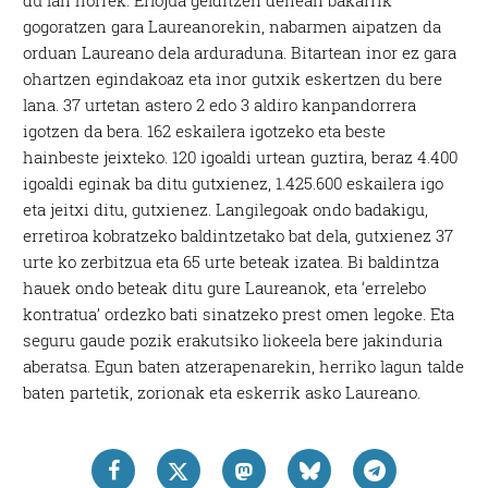
du lan horrek. Erlojua gelditzen denean bakarrik
gogoratzen gara Laureanorekin, nabarmen aipatzen da
orduan Laureano dela arduraduna. Bitartean inor ez gara
ohartzen egindakoaz eta inor gutxik eskertzen du bere
lana. 37 urtetan astero 2 edo 3 aldiro kanpandorrera
igotzen da bera. 162 eskailera igotzeko eta beste
hainbeste jeixteko. 120 igoaldi urtean guztira, beraz 4.400
igoaldi eginak ba ditu gutxienez, 1.425.600 eskailera igo
eta jeitxi ditu, gutxienez. Langilegoak ondo badakigu,
erretiroa kobratzeko baldintzetako bat dela, gutxienez 37
urte ko zerbitzua eta 65 urte beteak izatea. Bi baldintza
hauek ondo beteak ditu gure Laureanok, eta ‘errelebo
kontratua’ ordezko bati sinatzeko prest omen legoke. Eta
seguru gaude pozik erakutsiko liokeela bere jakinduria
aberatsa. Egun baten atzerapenarekin, herriko lagun talde
baten partetik, zorionak eta eskerrik asko Laureano.