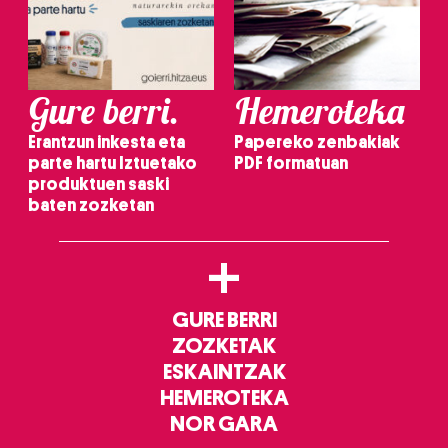
Gure berri.
Hemeroteka
Erantzun inkesta eta
Papereko zenbakiak
parte hartu Iztuetako
PDF formatuan
produktuen saski
baten zozketan
+
GURE BERRI
ZOZKETAK
ESKAINTZAK
HEMEROTEKA
NOR GARA