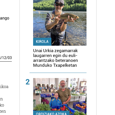
mango
KIROLA
Unai Urkia zegamarrak
laugarren egin du euli-
8
/
12
/
03
arrantzako beteranoen
Munduko Txapelketan
2
hikoa
an
eko
tzen
ORDIZIAKO AZOKA