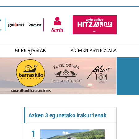
Sartu
GURE ATARIAK
ADIMEN ARTIFIZIALA
Azken 3 egunetako irakurrienak
1