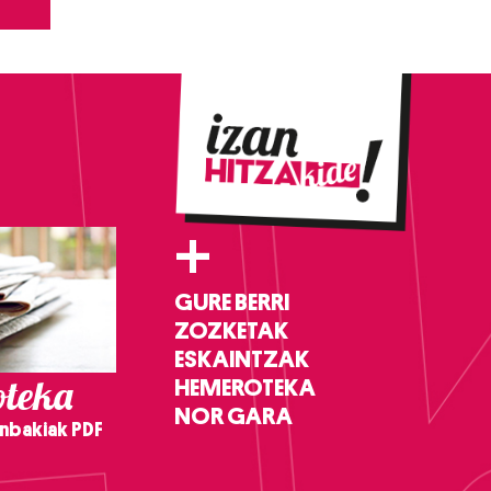
+
GURE BERRI
ZOZKETAK
ESKAINTZAK
teka
HEMEROTEKA
NOR GARA
nbakiak PDF