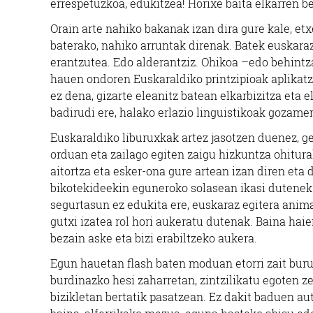
errespetuzkoa, edukitzea! Horixe baita elkarren b
Orain arte nahiko bakanak izan dira gure kale, etx
baterako, nahiko arruntak direnak. Batek euskaraz
erantzutea. Edo alderantziz. Ohikoa –edo behint
hauen ondoren Euskaraldiko printzipioak aplikat
ez dena, gizarte eleanitz batean elkarbizitza eta 
badirudi ere, halako erlazio linguistikoak gozamen
Euskaraldiko liburuxkak artez jasotzen duenez, ger
orduan eta zailago egiten zaigu hizkuntza ohitura
aitortza eta esker-ona gure artean izan diren eta
bikotekideekin eguneroko solasean ikasi dutenek.
segurtasun ez edukita ere, euskaraz egitera anim
gutxi izatea rol hori aukeratu dutenak. Baina hai
bezain aske eta bizi erabiltzeko aukera.
Egun hauetan flash baten moduan etorri zait buru
burdinazko hesi zaharretan, zintzilikatu egoten z
bizikletan bertatik pasatzean. Ez dakit baduen aut