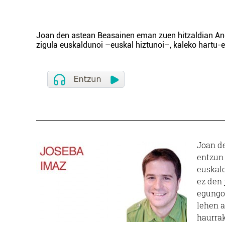
Joan den astean Beasainen eman zuen hitzaldian A
zigula euskaldunoi –euskal hiztunoi–, kaleko hart
Joan d
entzun
euskal
ez den 
egungo
lehen a
haurrak