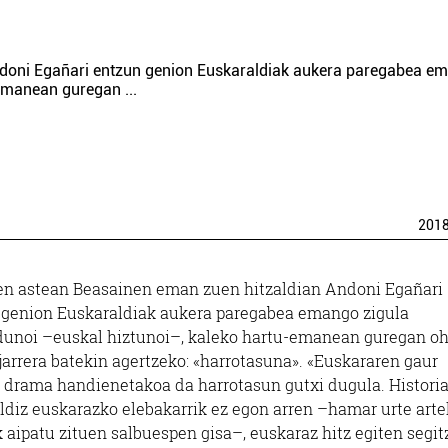
ndoni Egañari entzun genion Euskaraldiak aukera paregabea e
u-emanean guregan
...
201
en astean Beasainen eman zuen hitzaldian Andoni Egañari
 genion Euskaraldiak aukera paregabea emango zigula
dunoi –euskal hiztunoi–, kaleko hartu-emanean guregan o
jarrera batekin agertzeko: «harrotasuna». «Euskararen gaur
 drama handienetakoa da harrotasun gutxi dugula. Histori
ldiz euskarazko elebakarrik ez egon arren –hamar urte art
 aipatu zituen salbuespen gisa–, euskaraz hitz egiten segi