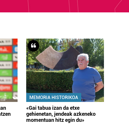
MEMORIA HISTORIKOA
tan
«Gai tabua izan da etxe
atzen
gehienetan, jendeak azkeneko
momentuan hitz egin du»