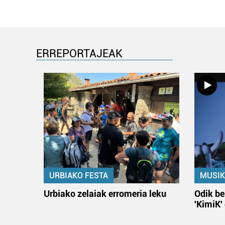
ERREPORTAJEAK
URBIAKO FESTA
MUSIK
Urbiako zelaiak erromeria leku
Odik be
'KimiK'