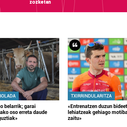
zozketan
BOLADA
TXIRRINDULARITZA
o belarrik; garai
«Entrenatzen duzun bidee
ako oso erreta daude
lehiatzeak gehiago motib
guztiak»
zaitu»