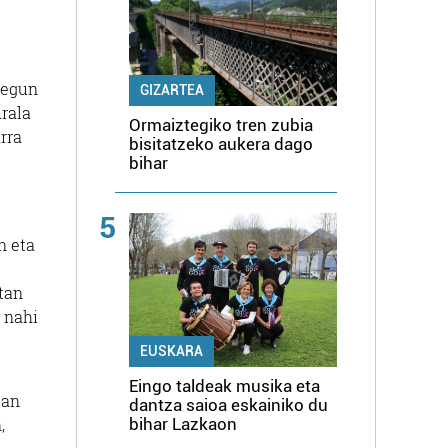
 egun
GIZARTEA
rala
Ormaiztegiko tren zubia
rra
bisitatzeko aukera dago
bihar
5
n eta
tan
 nahi
EUSKARA
Eingo taldeak musika eta
ean
dantza saioa eskainiko du
,
bihar Lazkaon