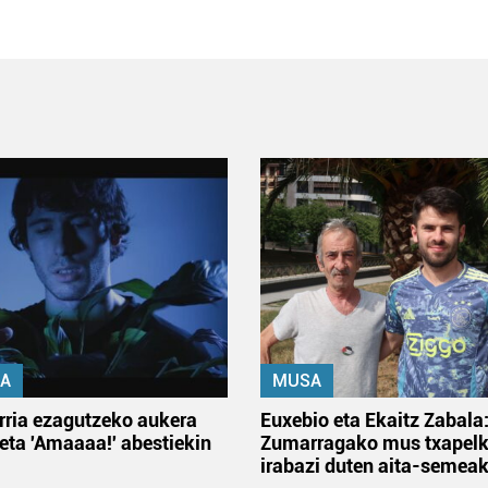
A
MUSA
rria ezagutzeko aukera
Euxebio eta Ekaitz Zabala
 eta 'Amaaaa!' abestiekin
Zumarragako mus txapelk
irabazi duten aita-semea