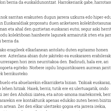
ori berria da euskaldunontzat. Harrokeriarik gabe, harrota
dunok sarritan erakusten dugun jarrera uzkurra edo hiper-e
oan Euskaraldiak proposatu duen ariketaren kolektibotasuna
an eta ahal den guztietan euskarari eutsi; segur aski herri
odu kolektiboan hainbeste lagunek armairutik irten eta jar
 berria da.
zako eragileek elkarlanean antolatu duten egitasmo honen
ere. Azterlana abian dute jakiteko ea euskararen erabilerak
aurrerapen hori zein neurritakoa den. Badirudi, hala ere, ari
goeta egiteko. Norbere ispilu linguistikoaren aurrean jarrit
k berrikusteko.
elo eta abuelarekin elkarrizketa bizian. Txikiak euskaraz,
lehen hitzak. Haiek, berriz, tutik ere ez ulertuagatik, ondo
i zer den Ahobizi izatea, eta aiton-amona maitekorrek, berri
kararekin ere kontakturik apenas edukiko zuten beren bizitz
en artean. Zer den elkar ulertzeko gogoa eta jarrera irekia,