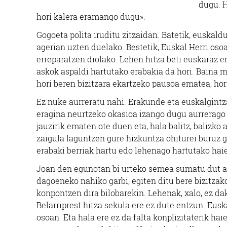
dugu. H
hori kalera eramango dugu».
Gogoeta polita iruditu zitzaidan. Batetik, euskal
agerian uzten duelako. Bestetik, Euskal Herri os
erreparatzen diolako. Lehen hitza beti euskaraz em
askok aspaldi hartutako erabakia da hori. Baina m
hori beren bizitzara ekartzeko pausoa ematea, hori
Ez nuke aurreratu nahi. Erakunde eta euskalgint
eragina neurtzeko okasioa izango dugu aurrerago 
jauzirik ematen ote duen eta, hala balitz, balizko 
zaigula laguntzen gure hizkuntza ohiturei buruz go
erabaki berriak hartu edo lehenago hartutako haie
Joan den egunotan bi urteko semea sumatu dut abu
dagoeneko nahiko garbi, egiten ditu bere bizitzako 
konpontzen dira bilobarekin. Lehenak, xalo, ez dak
Belarriprest hitza sekula ere ez dute entzun. Eus
osoan. Eta hala ere ez da falta konplizitaterik hai