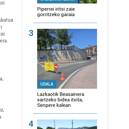
sun
Piperrei iritsi zaie
gorritzeko garaia
dukatua
ri
3
tar
rera
a,
UDALA
Lazkaotik Beasainera
sartzeko bidea itxita,
Senpere kalean
z,
a
4