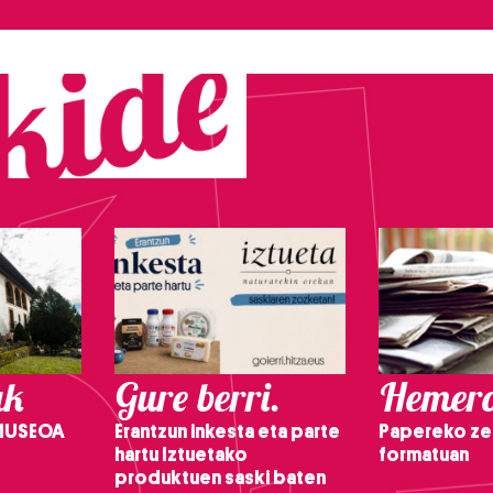
ak
Gure berri.
Hemero
 MUSEOA
Erantzun inkesta eta parte
Papereko ze
hartu Iztuetako
formatuan
produktuen saski baten