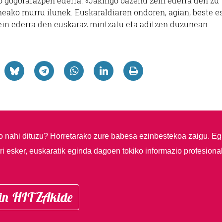
o gogorarazpen ederra. «Jakingo bazenu zein ederra den zu
neako murru ilunek. Euskaraldiaren ondoren, agian, beste e
in ederra den euskaraz mintzatu eta aditzen duzunean.
so nahi dituzu?
Horretarako zure babesa ezinbestekoa zaigu. Eg
i esker, euskaratik eginda dagoen tokiko informazio profesiona
in HITZAkide