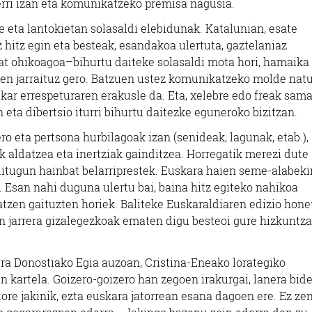
erri izan eta komunikatzeko premisa nagusia.
e eta lantokietan solasaldi elebidunak. Katalunian, esate
 hitz egin eta besteak, esandakoa ulertuta, gaztelaniaz
zat ohikoagoa–bihurtu daiteke solasaldi mota hori, hamaika
zen jarraituz gero. Batzuen ustez komunikatzeko molde natu
elkar errespeturaren erakusle da. Eta, xelebre edo freak sama
 eta dibertsio iturri bihurtu daitezke eguneroko bizitzan.
o eta pertsona hurbilagoak izan (senideak, lagunak, etab.),
k aldatzea eta inertziak gainditzea. Horregatik merezi dute
 ditugun hainbat belarriprestek. Euskara haien seme-alabeki
 Esan nahi duguna ulertu bai, baina hitz egiteko nahikoa
atzen gaituzten horiek. Baliteke Euskaraldiaren edizio hone
en jarrera gizalegezkoak ematen digu besteoi gure hizkuntza
ra Donostiako Egia auzoan, Cristina-Eneako lorategiko
en kartela. Goizero-goizero han zegoen irakurgai, lanera bid
ore jakinik, ezta euskara jatorrean esana dagoen ere. Ez zen