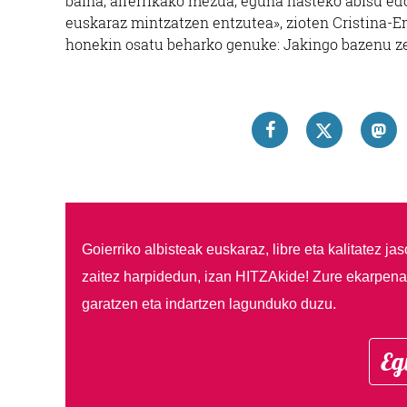
baina, alferrikako mezua, eguna hasteko abisu ed
euskaraz mintzatzen entzutea», zioten Cristina-E
honekin osatu beharko genuke: Jakingo bazenu ze
Goierriko albisteak euskaraz, libre eta kalitatez ja
zaitez harpidedun, izan HITZAkide!
Zure ekarpenar
garatzen eta indartzen lagunduko duzu.
Eg