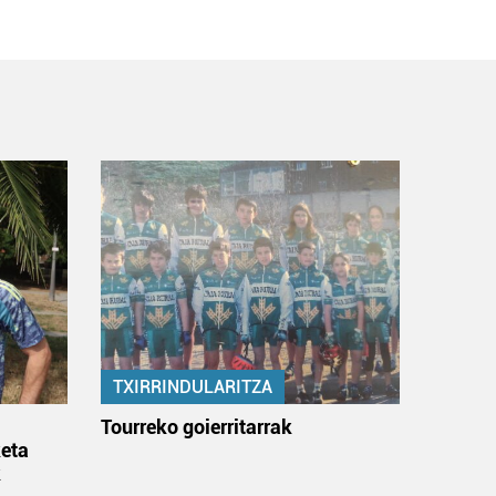
TXIRRINDULARITZA
:
Tourreko goierritarrak
eta
k