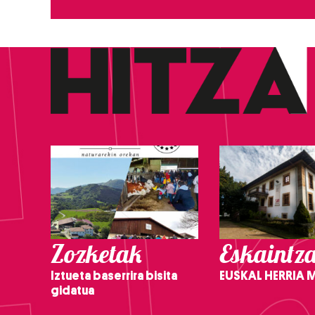
Zozketak
Eskaintz
Iztueta baserrira bisita
EUSKAL HERRIA
gidatua