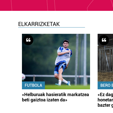
ELKARRIZKETAK
FUTBOLA
BERO 
«Helburuak hasieratik markatzea
«Ez dag
beti gaiztoa izaten da»
honetar
bazter 