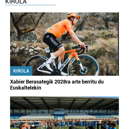
KIROLA
KIROLA
Xabier Berasategik 2028ra arte berritu du
Euskaltelekin