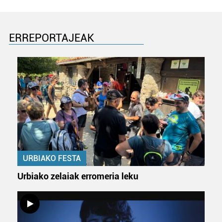
Webgune honek cookie propioak eta hirugarrenen cookie-
fitxategiak erabiltzen ditu. Zure esperientzia eta
zerbitzuak hobetzeko asmoz, cookie teknologiaz
ERREPORTAJEAK
baliatzen gara. Ohar hau onartuz gero, teknologia hori
erabiltzeko baimen esplizitua ematen diguzu.
Gehiago
irakurri
URBIAKO FESTA
Urbiako zelaiak erromeria leku