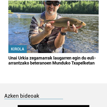
KIROLA
Unai Urkia zegamarrak laugarren egin du euli-
arrantzako beteranoen Munduko Txapelketan
Azken bideoak