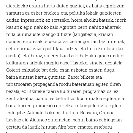
ateratzeko ardura hartu duten guztiei, ez baita eginkizun
samurra ez esker onekoa, eta, politika lokala gutxiesten
dudan inpresiorik ez sortzeko, horra aholku batzuk, inork
kasurik egin nahiko balu.Agintari berri nahiz zaharrek
mila buruhauste izango dituzte (langabezia, krisian
dauden enpresak, etxebizitza, behar gorrian bizi direnak,
gehi normalizazio politikoa lortzea eta horrekin loturiko
guztia), eta, beraz, sujerentzia txiki batzuk egingo dizkiet,
kulturaren arlotik mugitu gabe.Hasteko, sinetsi dezatela
Goierri eskualde bat dela; esan askotan esaten dugu,
baina aintzat hartu, gutxitan. Zabor bilketa eta
turismoaren propaganda modu bateratuan egiten diren
bezala, ez litzateke txarra kulturaren programazioa, ez
zentralizatua, baina bai behintzat koordinatua egitea, eta
baita horren promozioa ere, elkarri konpetentzia egiten
ibili gabe. Adibide txiki bat hartuta: Beasain, Ordizia,
Lazkao eta Ataungo zinemetan, behin baino gehiagotan
gertatu da lautik hirutan film bera ematea asteburu