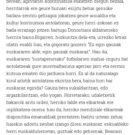
berean; agintariei koordinazioa eskatzen diegun bezala,
herritarrok ere geure buruari esijitu behar genioke
bailara-zentzu gehiagoz jokatzea geure aisialdia eta
kultur kontsumoa antolatzean, geure herri-zokoan ez
bada errazago jotzen baitugu Donostiara aldameneko
herrira baino.Bigarren: hizkuntza dela-eta, urrezko letraz
idatzi esaldi hau, eta gogoratu goizero: “Ez egin gauzak
euskararen alde, egin gauzak euskaraz”. Hau da,
euskararen “sustapenerako” futbolarien mahai-inguru bat
antolatzeak gure anormaltasuna agerian jarri eta sermoi
kutsua ematen dio jarduera horri. Ez al da naturalago
kirol arlotik antolatzea ekintza bera, baina hori bai:
euskaraz eginda? Gauza bera sukaldaritzan, edo
argazkilaritzan, edo yogan. Horretarako, udaletxetik
bakarrik aritu ordez, herriko talde eta elkarteak ere
inplikatzea onena: hau da, herriko mendizale elkarteak
diapositiba emanaldiak prestatzen baditu urtean zehar,
haiekin adostu zenbat izango diren euskaraz: eskualdeko
herri euskaldunenetan, guztiak edo gehienak; Beasain