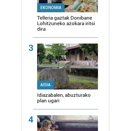
EKONOMIA
Telleria gaztak Donibane
Lohitzuneko azokara iritsi
dira
3
AISIA
Idiazabalen, abuzturako
plan ugari
4