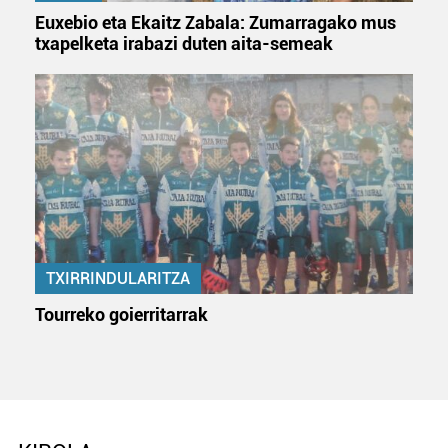
Euxebio eta Ekaitz Zabala: Zumarragako mus
txapelketa irabazi duten aita-semeak
TXIRRINDULARITZA
Tourreko goierritarrak