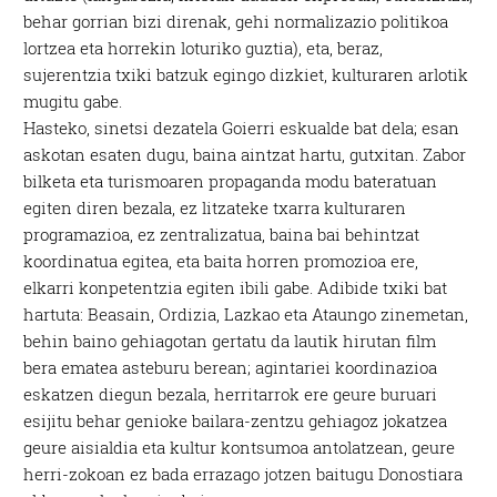
behar gorrian bizi direnak, gehi normalizazio politikoa
lortzea eta horrekin loturiko guztia), eta, beraz,
sujerentzia txiki batzuk egingo dizkiet, kulturaren arlotik
mugitu gabe.
Hasteko, sinetsi dezatela Goierri eskualde bat dela; esan
askotan esaten dugu, baina aintzat hartu, gutxitan. Zabor
bilketa eta turismoaren propaganda modu bateratuan
egiten diren bezala, ez litzateke txarra kulturaren
programazioa, ez zentralizatua, baina bai behintzat
koordinatua egitea, eta baita horren promozioa ere,
elkarri konpetentzia egiten ibili gabe. Adibide txiki bat
hartuta: Beasain, Ordizia, Lazkao eta Ataungo zinemetan,
behin baino gehiagotan gertatu da lautik hirutan film
bera ematea asteburu berean; agintariei koordinazioa
eskatzen diegun bezala, herritarrok ere geure buruari
esijitu behar genioke bailara-zentzu gehiagoz jokatzea
geure aisialdia eta kultur kontsumoa antolatzean, geure
herri-zokoan ez bada errazago jotzen baitugu Donostiara