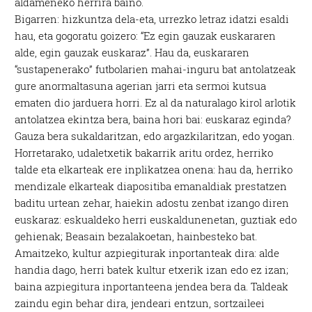
aldameneko herrira baino.
Bigarren: hizkuntza dela-eta, urrezko letraz idatzi esaldi
hau, eta gogoratu goizero: “Ez egin gauzak euskararen
alde, egin gauzak euskaraz”. Hau da, euskararen
“sustapenerako” futbolarien mahai-inguru bat antolatzeak
gure anormaltasuna agerian jarri eta sermoi kutsua
ematen dio jarduera horri. Ez al da naturalago kirol arlotik
antolatzea ekintza bera, baina hori bai: euskaraz eginda?
Gauza bera sukaldaritzan, edo argazkilaritzan, edo yogan.
Horretarako, udaletxetik bakarrik aritu ordez, herriko
talde eta elkarteak ere inplikatzea onena: hau da, herriko
mendizale elkarteak diapositiba emanaldiak prestatzen
baditu urtean zehar, haiekin adostu zenbat izango diren
euskaraz: eskualdeko herri euskaldunenetan, guztiak edo
gehienak; Beasain bezalakoetan, hainbesteko bat.
Amaitzeko, kultur azpiegiturak inportanteak dira: alde
handia dago, herri batek kultur etxerik izan edo ez izan;
baina azpiegitura inportanteena jendea bera da. Taldeak
zaindu egin behar dira, jendeari entzun, sortzaileei