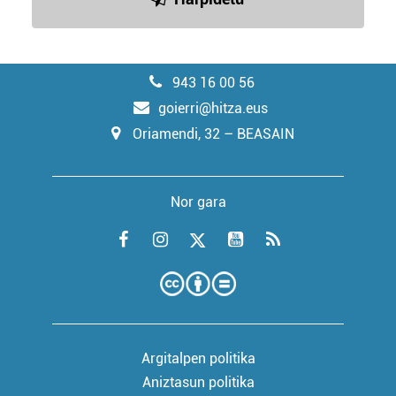
943 16 00 56
goierri@hitza.eus
Oriamendi, 32 – BEASAIN
Nor gara
Argitalpen politika
Aniztasun politika