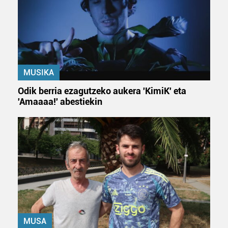
MUSIKA
Odik berria ezagutzeko aukera 'KimiK' eta
'Amaaaa!' abestiekin
MUSA