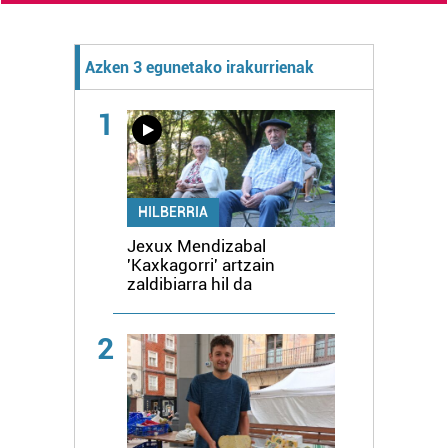
Azken 3 egunetako irakurrienak
1
HILBERRIA
Jexux Mendizabal
'Kaxkagorri' artzain
zaldibiarra hil da
2