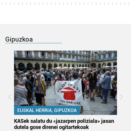
Gipuzkoa
EUSKAL HERRIA, GIPUZKOA
KASek salatu du «jazarpen poliziala» jasan
Pa
dutela gose direnei ogitartekoak
da