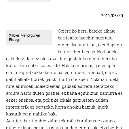
2011
/
06
/
30
Goierriko herri bateko alkate
Xabier Mendiguren
berrietako batekin suertatu
Elizegi
ginen, lagunartean, izendapena
baino lehentxeago. Norbaitek
galdetu zidan ez ote zitzaidan gustatuko neure herriko
kultur zinegotzi izatea edo. Halako marmar, gaitzespen
edo mespretxuzko keinu bat egin nuen, nonbait, eta ez
dakit alkate horrek gaizki hartu ote zuen. Nolanahi dela,
nire animoak udaletxeetan gauzak aurrera ateratzeko
ardura hartu duten guztiei, ez baita eginkizun samurra ez
esker onekoa, eta, politika lokala gutxiesten dudan
inpresiorik ez sortzeko, horra aholku batzuk, inork
kasurik egin nahiko balu.
Agintari berri nahiz zaharrek mila buruhauste izango
dituzte (langabezia, krisian dauden enpresak, etxebizitza,