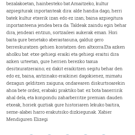
bezalakoetan, hainbesteko bat.Amaitzeko, kultur
azpiegiturak inportanteak dira: alde handia dago, herri
batek kultur etxerik izan edo ez izan; baina azpiegitura
inportanteena jendea bera da. Taldeak zaindu egin behar
dira, jendeari entzun, sortzaileei aukerak eman. Hori
baita gure benetako aberastasuna, galduz gero
berreskuratzen gehien kostatzen den altxorra.Eta azken
aholku bat: etxe gehiegi eraiki eta gehiegi eraitsi dira
azken urteetan, gure herrien berezko taxua
desitxuratzeraino; ez dakit eraikitzen segitu behar den
edo ez, baina, antzinako eraikinei dagokienez, mimatu
dezagun gelditzen zaiguna; ondarearen diskurtsoarekin
ahoa bete ordez, erabaki praktiko bat: ez bota baserririk
ahal dela, eta konpondu zaharberritze premian dauden
etxeak, horiek guztiak gure historiaren lekuko baitira,
seme-alabei harro erakutsiko dizkiegunak. Xabier
Mendiguren Elizegi