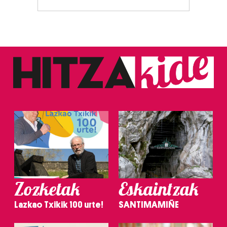
Zozketak
Eskaintzak
Lazkao Txikik 100 urte!
SANTIMAMIÑE