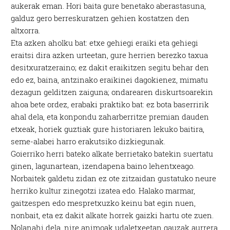
aukerak eman. Hori baita gure benetako aberastasuna,
galduz gero berreskuratzen gehien kostatzen den
altxorra.
Eta azken aholku bat: etxe gehiegi eraiki eta gehiegi
eraitsi dira azken urteetan, gure herrien berezko taxua
desitxuratzeraino; ez dakit eraikitzen segitu behar den
edo ez, baina, antzinako eraikinei dagokienez, mimatu
dezagun gelditzen zaiguna; ondarearen diskurtsoarekin
ahoa bete ordez, erabaki praktiko bat: ez bota baserririk
ahal dela, eta konpondu zaharberritze premian dauden
etxeak, horiek guztiak gure historiaren lekuko baitira,
seme-alabei harro erakutsiko dizkiegunak.
Goierriko herri bateko alkate berrietako batekin suertatu
ginen, lagunartean, izendapena baino lehentxeago.
Norbaitek galdetu zidan ez ote zitzaidan gustatuko neure
herriko kultur zinegotzi izatea edo. Halako marmar,
gaitzespen edo mespretxuzko keinu bat egin nuen,
nonbait, eta ez dakit alkate horrek gaizki hartu ote zuen.
Nolanahi dela, nire animoak udaletxeetan gauzak aurrera