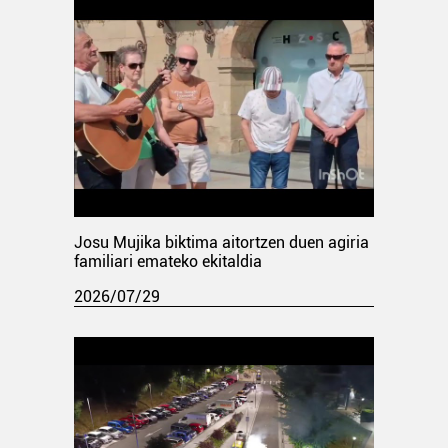
Josu Mujika biktima aitortzen duen agiria
familiari emateko ekitaldia
2026/07/29