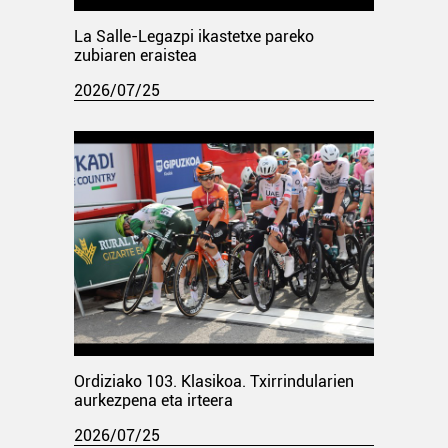
La Salle-Legazpi ikastetxe pareko
zubiaren eraistea
2026/07/25
Ordiziako 103. Klasikoa. Txirrindularien
aurkezpena eta irteera
2026/07/25