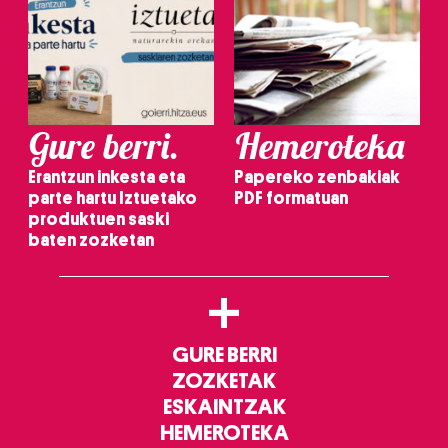
Gure berri.
Hemeroteka
Erantzun inkesta eta
Papereko zenbakiak
parte hartu Iztuetako
PDF formatuan
produktuen saski
baten zozketan
+
GURE BERRI
ZOZKETAK
ESKAINTZAK
HEMEROTEKA