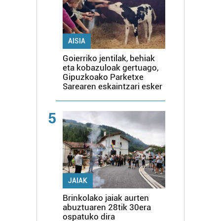
AISIA
Goierriko jentilak, behiak
eta kobazuloak gertuago,
Gipuzkoako Parketxe
Sarearen eskaintzari esker
5
JAIAK
Brinkolako jaiak aurten
abuztuaren 28tik 30era
ospatuko dira