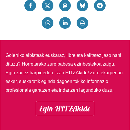
Goierriko albisteak euskaraz, libre eta kalitatez jaso nahi
dituzu?
Horretarako zure babesa ezinbestekoa zaigu.
Egin zaitez harpidedun, izan HITZAkide!
Zure ekarpenari
esker, euskaratik eginda dagoen tokiko informazio
profesionala garatzen eta indartzen lagunduko duzu.
Egin HITZAkide