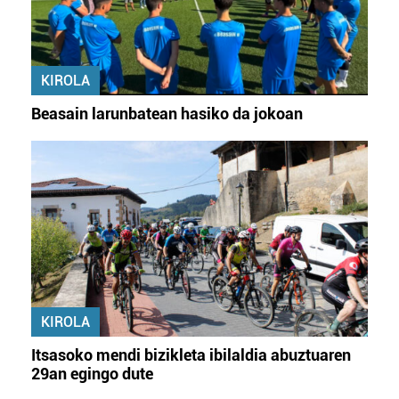
KIROLA
Beasain larunbatean hasiko da jokoan
KIROLA
Itsasoko mendi bizikleta ibilaldia abuztuaren
29an egingo dute