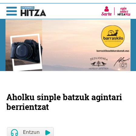
Sartu
Aholku sinple batzuk agintari
berrientzat