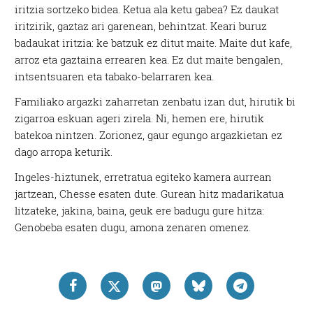
iritzia sortzeko bidea. Ketua ala ketu gabea? Ez daukat
iritzirik, gaztaz ari garenean, behintzat. Keari buruz
badaukat iritzia: ke batzuk ez ditut maite. Maite dut kafe,
arroz eta gaztaina errearen kea. Ez dut maite bengalen,
intsentsuaren eta tabako-belarraren kea.
Familiako argazki zaharretan zenbatu izan dut, hirutik bi
zigarroa eskuan ageri zirela. Ni, hemen ere, hirutik
batekoa nintzen. Zorionez, gaur egungo argazkietan ez
dago arropa keturik.
Ingeles-hiztunek, erretratua egiteko kamera aurrean
jartzean, Chesse esaten dute. Gurean hitz madarikatua
litzateke, jakina, baina, geuk ere badugu gure hitza:
Genobeba esaten dugu, amona zenaren omenez.