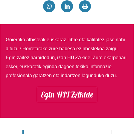
Goierriko albisteak euskaraz, libre eta kalitatez jaso nahi
dituzu?
Horretarako zure babesa ezinbestekoa zaigu.
Egin zaitez harpidedun, izan HITZAkide!
Zure ekarpenari
esker, euskaratik eginda dagoen tokiko informazio
profesionala garatzen eta indartzen lagunduko duzu.
Egin HITZAkide