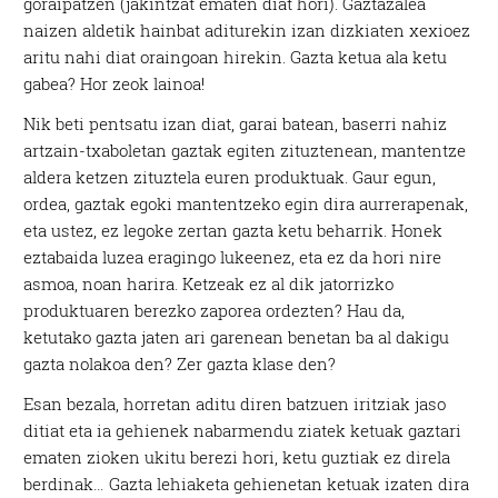
goraipatzen (jakintzat ematen diat hori). Gaztazalea
naizen aldetik hainbat aditurekin izan dizkiaten xexioez
aritu nahi diat oraingoan hirekin. Gazta ketua ala ketu
gabea? Hor zeok lainoa!
Nik beti pentsatu izan diat, garai batean, baserri nahiz
artzain-txaboletan gaztak egiten zituztenean, mantentze
aldera ketzen zituztela euren produktuak. Gaur egun,
ordea, gaztak egoki mantentzeko egin dira aurrerapenak,
eta ustez, ez legoke zertan gazta ketu beharrik. Honek
eztabaida luzea eragingo lukeenez, eta ez da hori nire
asmoa, noan harira. Ketzeak ez al dik jatorrizko
produktuaren berezko zaporea ordezten? Hau da,
ketutako gazta jaten ari garenean benetan ba al dakigu
gazta nolakoa den? Zer gazta klase den?
Esan bezala, horretan aditu diren batzuen iritziak jaso
ditiat eta ia gehienek nabarmendu ziatek ketuak gaztari
ematen zioken ukitu berezi hori, ketu guztiak ez direla
berdinak… Gazta lehiaketa gehienetan ketuak izaten dira