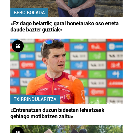
BERO BOLADA
«Ez dago belarrik; garai honetarako oso erreta
daude bazter guztiak»
TXIRRINDULARITZA
«Entrenatzen duzun bideetan lehiatzeak
gehiago motibatzen zaitu»