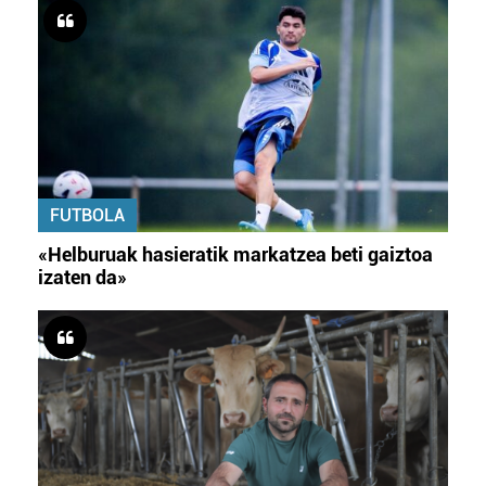
FUTBOLA
«Helburuak hasieratik markatzea beti gaiztoa
izaten da»