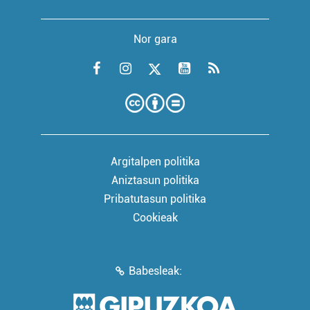
Nor gara
Argitalpen politika
Aniztasun politika
Pribatutasun politika
Cookieak
Babesleak: