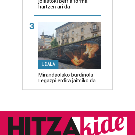
jolastoki berria forma
hartzen ari da
3
UDALA
Mirandaolako burdinola
Legazpi erdira jaitsiko da