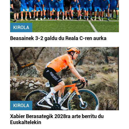
KIROLA
Beasainek 3-2 galdu du Reala C-ren aurka
KIROLA
Xabier Berasategik 2028ra arte berritu du
Euskaltelekin