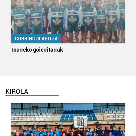
baliatzen gara. Ohar hau onartuz gero, teknologia hori
erabiltzeko baimen esplizitua ematen diguzu.
Gehiago
irakurri
TXIRRINDULARITZA
Tourreko goierritarrak
KIROLA