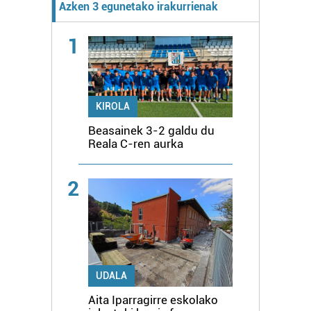
Azken 3 egunetako irakurrienak
1
KIROLA
Beasainek 3-2 galdu du
Reala C-ren aurka
2
UDALA
Aita Iparragirre eskolako