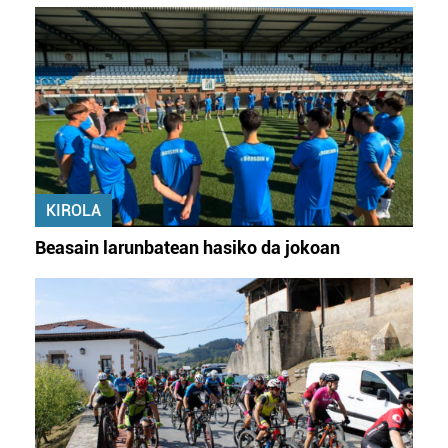
KIROLA
Beasain larunbatean hasiko da jokoan