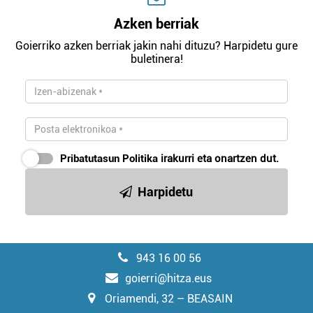
Azken berriak
Goierriko azken berriak jakin nahi dituzu? Harpidetu gure
buletinera!
Pribatutasun Politika
irakurri eta onartzen dut.
Harpidetu
943 16 00 56
goierri@hitza.eus
Oriamendi, 32 – BEASAIN