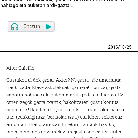
nahiago eta aukeran ardi-gazta
...
2016
/
10
/
25
Aitor Calvillo
Gustukoa al dek gazta, Axier? Ni gazta-jale amorratua
nauk, bada! Klase askotakoak, gainera! Hori bai, gazta
zaharra nahiago eta aukeran ardi-gazta eta fuertea. Ez
omen zegok gazta txarrik, bakoitzaren gustu kontua
omen dek! Ikusten dek, gure ohiko jarduna alde batera
utzi (euskalgintza, bertsolaritza…) eta lehen sektoreaz
aritu nahi diat oraingoan hirekin. Ez nauk hasiko,
ordea,hemengo artzainek zein gazta ona egiten duten