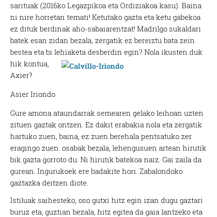
sarituak (2016ko Legazpikoa eta Ordiziakoa kasu). Baina
ni nire horretan temati! Ketutako gazta eta ketu gabekoa
ez dituk berdinak aho-sabaiarentzat! Madrilgo sukaldari
batek esan zidan bezala, zergatik ez bereiztu bata zein
bestea eta bi lehiaketa desberdin egin?
Nola ikusten duk
hik kontua,
Axier?
Asier Iriondo
Gure amona ataundarrak semearen gelako leihoan uzten
zituen gaztak ontzen. Ez dakit erabakia nola eta zergatik
hartuko zuen, baina, ez zuen berehala pentsatuko zer
eragingo zuen: osabak bezala, lehengusuen artean hirutik
bik gazta gorroto du. Ni hirutik batekoa naiz. Gai zaila da
gurean. Ingurukoek ere badakite hori. Zabalondoko
gaztazka deitzen diote.
Istiluak saihesteko, oso gutxi hitz egin izan dugu gaztari
buruz eta, guztian bezala, hitz egitea da gaia lantzeko eta