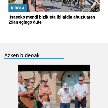
KIROLA
Itsasoko mendi bizikleta ibilaldia abuztuaren
29an egingo dute
Azken bideoak