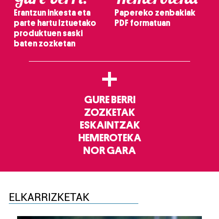
Erantzun inkesta eta
Papereko zenbakiak
parte hartu Iztuetako
PDF formatuan
produktuen saski
baten zozketan
+
GURE BERRI
ZOZKETAK
ESKAINTZAK
HEMEROTEKA
NOR GARA
ELKARRIZKETAK