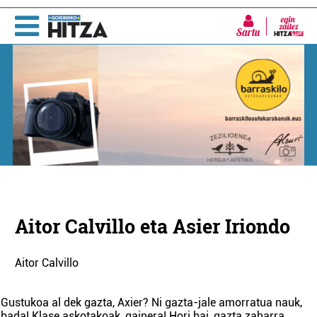
Sartu
Aitor Calvillo eta Asier Iriondo
Aitor Calvillo
Gustukoa al dek gazta, Axier? Ni gazta-jale amorratua nauk,
bada! Klase askotakoak, gainera! Hori bai, gazta zaharra