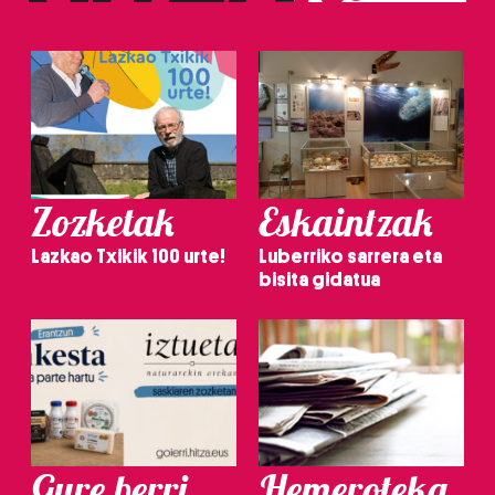
Zozketak
Eskaintzak
Lazkao Txikik 100 urte!
Luberriko sarrera eta
bisita gidatua
Gure berri.
Hemeroteka