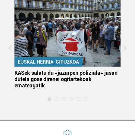
EUSKAL HERRIA, GIPUZKOA
KASek salatu du «jazarpen poliziala» jasan
Pa
dutela gose direnei ogitartekoak
da
emateagatik
«s