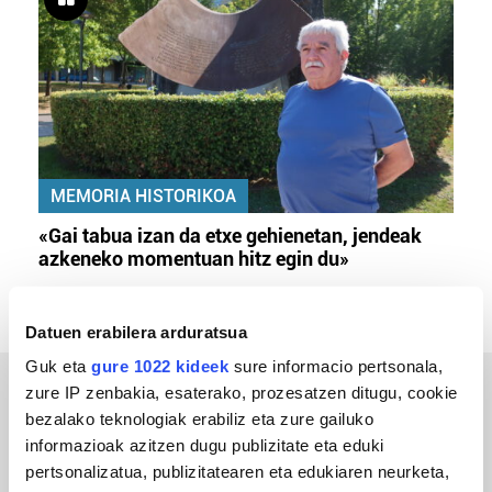
MEMORIA HISTORIKOA
«Gai tabua izan da etxe gehienetan, jendeak
azkeneko momentuan hitz egin du»
Datuen erabilera arduratsua
Guk eta
gure 1022 kideek
sure informacio pertsonala,
zure IP zenbakia, esaterako, prozesatzen ditugu, cookie
ERREPORTAJEAK
bezalako teknologiak erabiliz eta zure gailuko
informazioak azitzen dugu publizitate eta eduki
pertsonalizatua, publizitatearen eta edukiaren neurketa,