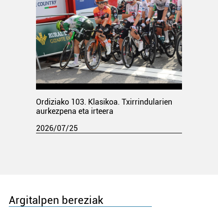
Ordiziako 103. Klasikoa. Txirrindularien
aurkezpena eta irteera
2026/07/25
Argitalpen bereziak