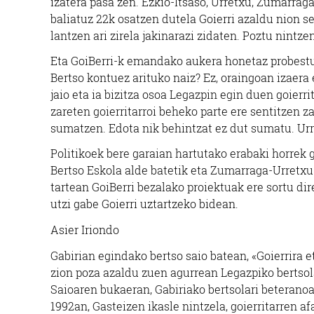
izatera pasa zen. Ezkio-Itsaso, Urretxu, Zumarraga
baliatuz 22k osatzen dutela Goierri azaldu nion s
lantzen ari zirela jakinarazi zidaten. Poztu nintzen
Eta GoiBerri-k emandako aukera honetaz probestuz
Bertso kontuez arituko naiz? Ez, oraingoan izaera 
jaio eta ia bizitza osoa Legazpin egin duen goierr
zareten goierritarroi beheko parte ere sentitzen 
sumatzen. Edota nik behintzat ez dut sumatu. Urru
Politikoek bere garaian hartutako erabaki horrek 
Bertso Eskola alde batetik eta Zumarraga-Urretxu
tartean GoiBerri bezalako proiektuak ere sortu dire
utzi gabe Goierri uztartzeko bidean.
Asier Iriondo
Gabirian egindako bertso saio batean, «Goierrira e
zion poza azaldu zuen agurrean Legazpiko bertsola
Saioaren bukaeran, Gabiriako bertsolari beteranoak
1992an, Gasteizen ikasle nintzela, goierritarren a