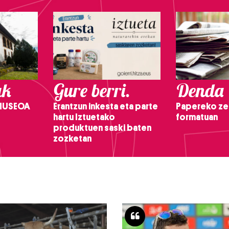
ak
Gure berri.
Denda
 MUSEOA
Erantzun inkesta eta parte
Papereko ze
hartu Iztuetako
formatuan
produktuen saski baten
zozketan