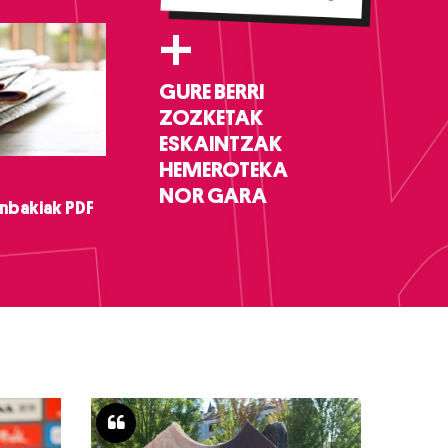
+
GURE BERRI
ZOZKETAK
ESKAINTZAK
HEMEROTEKA
NOR GARA
nbakiak PDF