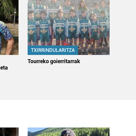
TXIRRINDULARITZA
:
Tourreko goierritarrak
eta
k