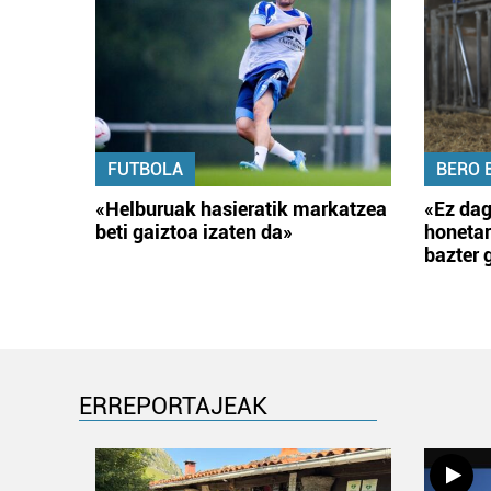
FUTBOLA
BERO 
«Helburuak hasieratik markatzea
«Ez dag
beti gaiztoa izaten da»
honetar
bazter 
ERREPORTAJEAK