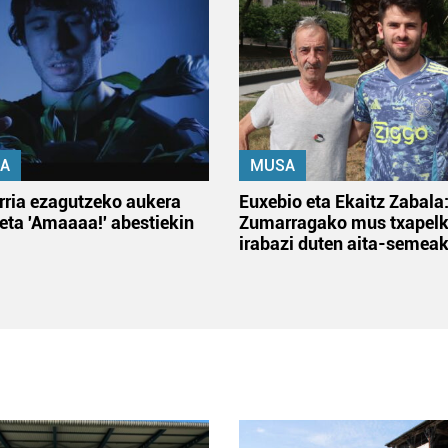
A
MUSA
rria ezagutzeko aukera
Euxebio eta Ekaitz Zabala
 eta 'Amaaaa!' abestiekin
Zumarragako mus txapelk
irabazi duten aita-semea