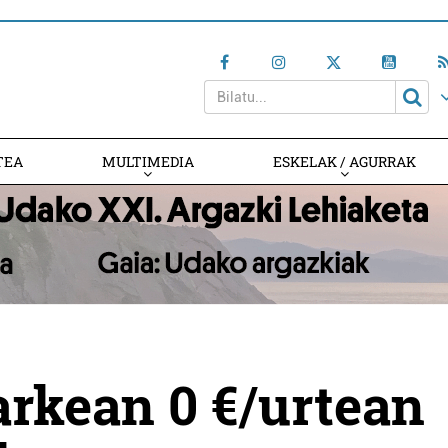
TEA
MULTIMEDIA
ESKELAK / AGURRAK
arkean 0 €/urtean