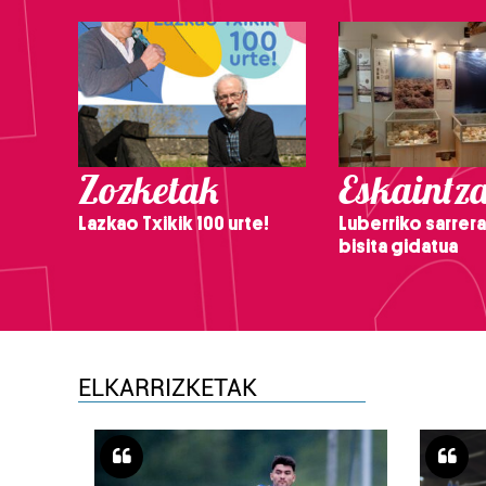
Zozketak
Eskaintz
Lazkao Txikik 100 urte!
Luberriko sarrera
bisita gidatua
ELKARRIZKETAK