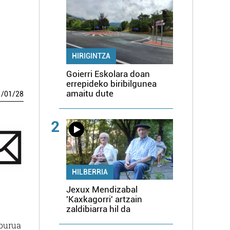
HIRIGINTZA
Goierri Eskolara doan
errepideko biribilgunea
amaitu dute
1
/
01
/
28
2
HILBERRIA
Jexux Mendizabal
'Kaxkagorri' artzain
zaldibiarra hil da
lburua