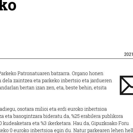
eko
202
 Parkeko Patronatuaren batzarra. Organo honen
n dela zaintzea eta parkeko inbertsio eta jardueren
darlan bertan izan zen, eta, beste behin, etsita
diegu, osotara milioi eta erdi euroko inbertsioa
za eta basogintzara bideratu da, %25 erabilera publikora
0 kudeaketara eta %3 ikerketara. Hau da, Gipuzkoako Foru
eko 0 euroko inbertsioa egin du. Natur parkearen lehen he