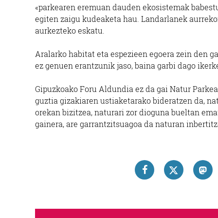
«parkearen eremuan dauden ekosistemak babestu, a
egiten zaigu kudeaketa hau. Landarlanek aurrekon
aurkezteko eskatu.
Aralarko habitat eta espezieen egoera zein den ga
ez genuen erantzunik jaso, baina garbi dago ikerke
Gipuzkoako Foru Aldundia ez da gai Natur Parkea 
guztia gizakiaren ustiaketarako bideratzen da, n
orekan bizitzea, naturari zor dioguna bueltan em
gainera, are garrantzitsuagoa da naturan inbertitz