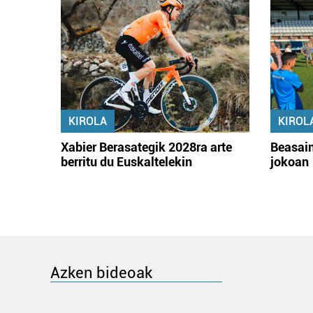
KIROLA
KIROL
Xabier Berasategik 2028ra arte
Beasain
berritu du Euskaltelekin
jokoan
Azken bideoak