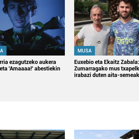
A
MUSA
rria ezagutzeko aukera
Euxebio eta Ekaitz Zabala
 eta 'Amaaaa!' abestiekin
Zumarragako mus txapelk
irabazi duten aita-semea