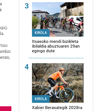
na
3
k
gu),
KIROLA
la.
Itsasoko mendi bizikleta
tsio
ibilaldia abuztuaren 29an
egingo dute
arekin
oeran,
4
KIROLA
Xabier Berasategik 2028ra