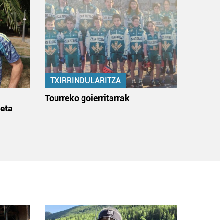
TXIRRINDULARITZA
:
Tourreko goierritarrak
eta
k