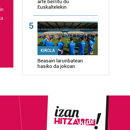
arte berritu du
Euskaltelekin
in
la
5
KIROLA
Beasain larunbatean
hasiko da jokoan