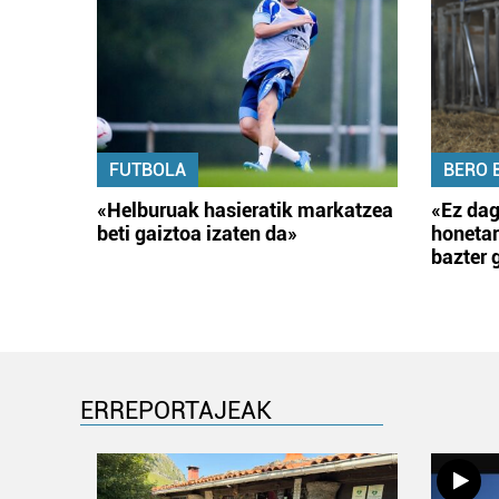
FUTBOLA
BERO 
«Helburuak hasieratik markatzea
«Ez dag
beti gaiztoa izaten da»
honetar
bazter 
ERREPORTAJEAK