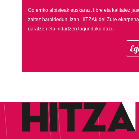
Goierriko albisteak euskaraz, libre eta kalitatez ja
zaitez harpidedun, izan HITZAkide!
Zure ekarpenar
garatzen eta indartzen lagunduko duzu.
Eg