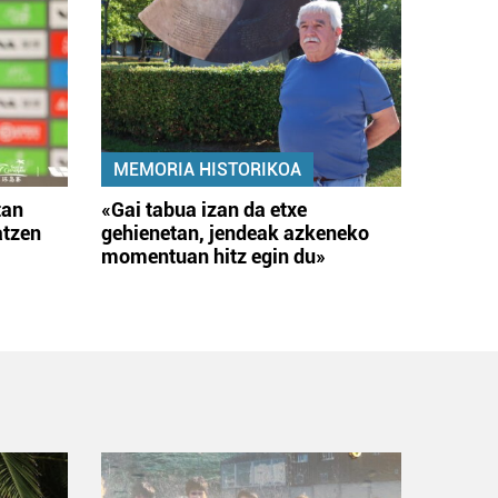
MEMORIA HISTORIKOA
tan
«Gai tabua izan da etxe
atzen
gehienetan, jendeak azkeneko
momentuan hitz egin du»