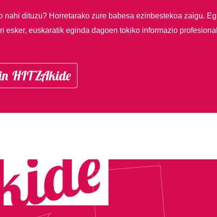
so nahi dituzu?
Horretarako zure babesa ezinbestekoa zaigu. Eg
i esker, euskaratik eginda dagoen tokiko informazio profesiona
in HITZAkide