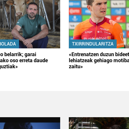
BOLADA
TXIRRINDULARITZA
o belarrik; garai
«Entrenatzen duzun bidee
ako oso erreta daude
lehiatzeak gehiago motib
guztiak»
zaitu»