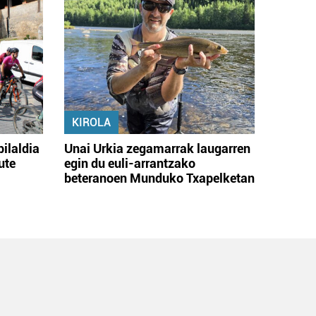
KIROLA
bilaldia
Unai Urkia zegamarrak laugarren
ute
egin du euli-arrantzako
beteranoen Munduko Txapelketan