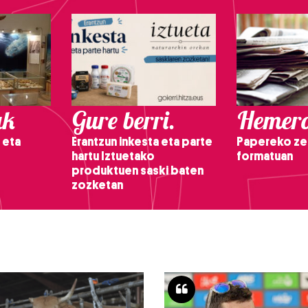
ak
Gure berri.
Hemero
 eta
Erantzun inkesta eta parte
Papereko ze
hartu Iztuetako
formatuan
produktuen saski baten
zozketan