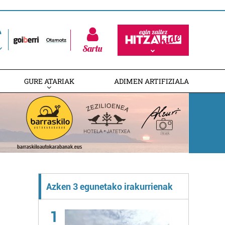
Sartu
GURE ATARIAK
ADIMEN ARTIFIZIALA
Azken 3 egunetako irakurrienak
1