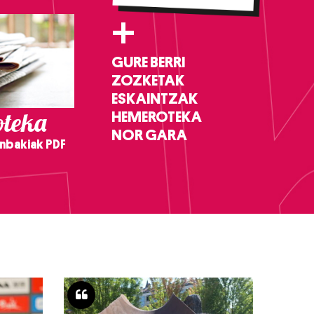
+
GURE BERRI
ZOZKETAK
ESKAINTZAK
teka
HEMEROTEKA
NOR GARA
nbakiak PDF