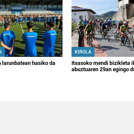
A
KIROLA
 larunbatean hasiko da
Itsasoko mendi bizikleta i
abuztuaren 29an egingo d