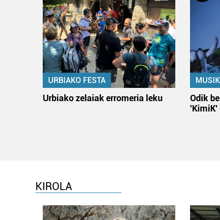
URBIAKO FESTA
MUSIK
Urbiako zelaiak erromeria leku
Odik be
'KimiK'
KIROLA