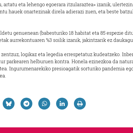
rtatu eta lehengo egoerara itzularaztea» izanik, ulertezi
tu hauek onartezinak direla adierazi zuen, eta beste batzu
ldetu genuenean (babesturiko 18 habitat eta 85 espezie ditu
tak aurrekontuaren %3 soilik izanik, jakintzarik ez daukagu
zentzuz, logikaz eta legedia errespetatuz kudeatzeko. Inber
atur parkearen helburuen kontra. Honela ezinezkoa da natur
atea. Ingurumenarekiko presioagatik sorturiko pandemia eg
ea.