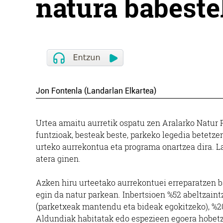
natura babest
Jon Fontenla (Landarlan Elkartea)
Urtea amaitu aurretik ospatu zen Aralarko Natur
funtzioak, besteak beste, parkeko legedia betetze
urteko aurrekontua eta programa onartzea dira. Lan
atera ginen.
Azken hiru urteetako aurrekontuei erreparatzen ba
egin da natur parkean. Inbertsioen %52 abeltzaint
(parketxeak mantendu eta bideak egokitzeko), %2
Aldundiak habitatak edo espezieen egoera hobetz