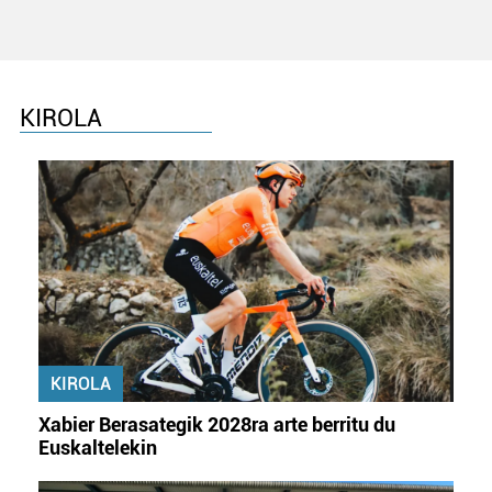
KIROLA
KIROLA
Xabier Berasategik 2028ra arte berritu du
Euskaltelekin