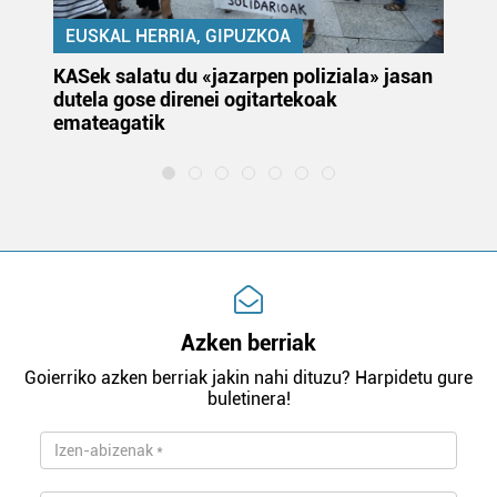
EUSKAL HERRIA, GIPUZKOA
KASek salatu du «jazarpen poliziala» jasan
Pa
dutela gose direnei ogitartekoak
da
emateagatik
«s
Azken berriak
Goierriko azken berriak jakin nahi dituzu? Harpidetu gure
buletinera!