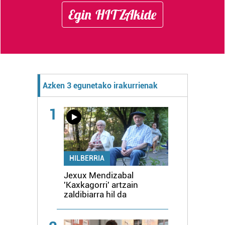
Egin HITZAkide
Azken 3 egunetako irakurrienak
1
HILBERRIA
Jexux Mendizabal
'Kaxkagorri' artzain
zaldibiarra hil da