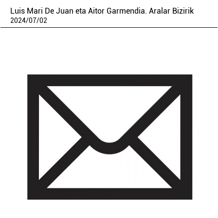
Luis Mari De Juan eta Aitor Garmendia. Aralar Bizirik
2024
/
07
/
02