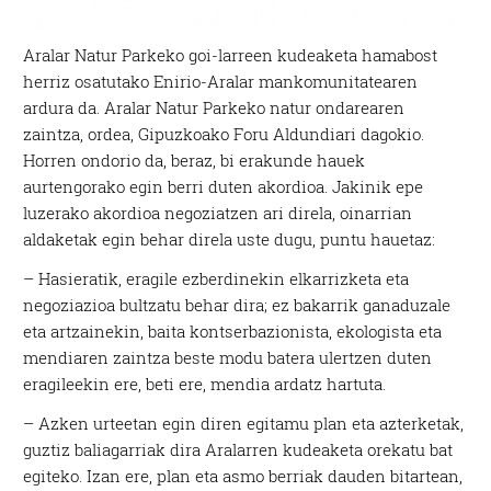
Aralar Natur Parkeko goi-larreen kudeaketa hamabost
herriz osatutako Enirio-Aralar mankomunitatearen
ardura da. Aralar Natur Parkeko natur ondarearen
zaintza, ordea, Gipuzkoako Foru Aldundiari dagokio.
Horren ondorio da, beraz, bi erakunde hauek
aurtengorako egin berri duten akordioa. Jakinik epe
luzerako akordioa negoziatzen ari direla, oinarrian
aldaketak egin behar direla uste dugu, puntu hauetaz:
– Hasieratik, eragile ezberdinekin elkarrizketa eta
negoziazioa bultzatu behar dira; ez bakarrik ganaduzale
eta artzainekin, baita kontserbazionista, ekologista eta
mendiaren zaintza beste modu batera ulertzen duten
eragileekin ere, beti ere, mendia ardatz hartuta.
– Azken urteetan egin diren egitamu plan eta azterketak,
guztiz baliagarriak dira Aralarren kudeaketa orekatu bat
egiteko. Izan ere, plan eta asmo berriak dauden bitartean,