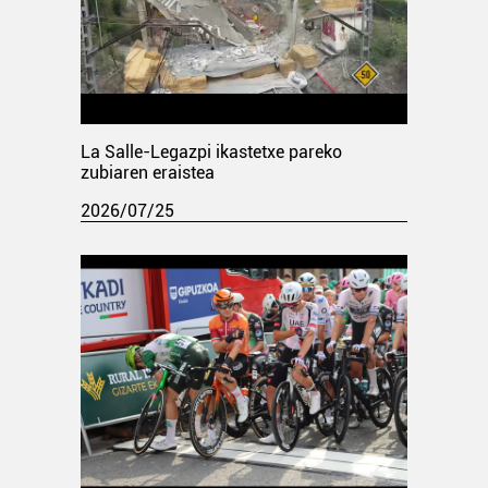
La Salle-Legazpi ikastetxe pareko
zubiaren eraistea
2026/07/25