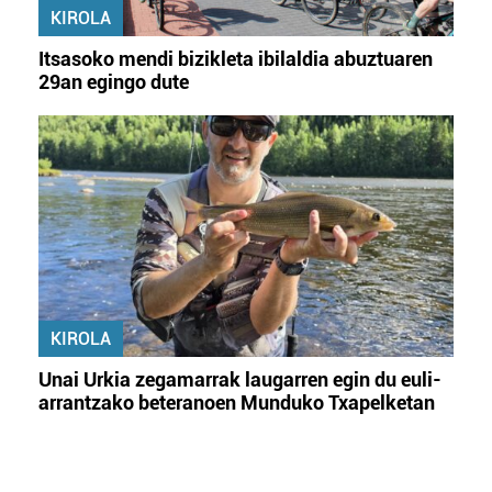
KIROLA
Itsasoko mendi bizikleta ibilaldia abuztuaren
29an egingo dute
KIROLA
Unai Urkia zegamarrak laugarren egin du euli-
arrantzako beteranoen Munduko Txapelketan