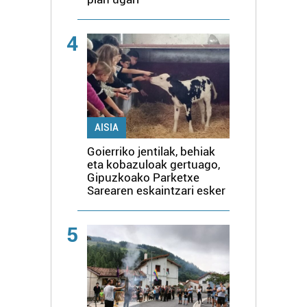
4
AISIA
Goierriko jentilak, behiak
eta kobazuloak gertuago,
Gipuzkoako Parketxe
Sarearen eskaintzari esker
5