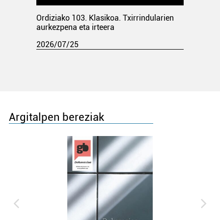
Ordiziako 103. Klasikoa. Txirrindularien
aurkezpena eta irteera
2026/07/25
Argitalpen bereziak