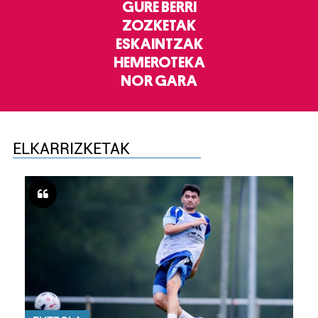
GURE BERRI
ZOZKETAK
ESKAINTZAK
HEMEROTEKA
NOR GARA
ELKARRIZKETAK