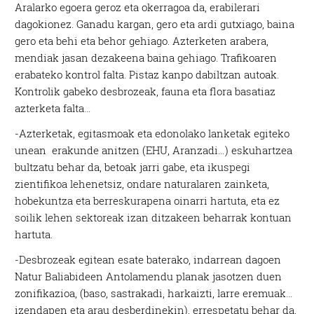
Aralarko egoera geroz eta okerragoa da, erabilerari
dagokionez. Ganadu kargan, gero eta ardi gutxiago, baina
gero eta behi eta behor gehiago. Azterketen arabera,
mendiak jasan dezakeena baina gehiago. Trafikoaren
erabateko kontrol falta. Pistaz kanpo dabiltzan autoak.
Kontrolik gabeko desbrozeak, fauna eta flora basatiaz
azterketa falta…
-Azterketak, egitasmoak eta edonolako lanketak egiteko
unean erakunde anitzen (EHU, Aranzadi…) eskuhartzea
bultzatu behar da, betoak jarri gabe, eta ikuspegi
zientifikoa lehenetsiz, ondare naturalaren zainketa,
hobekuntza eta berreskurapena oinarri hartuta, eta ez
soilik lehen sektoreak izan ditzakeen beharrak kontuan
hartuta.
-Desbrozeak egitean esate baterako, indarrean dagoen
Natur Baliabideen Antolamendu planak jasotzen duen
zonifikazioa, (baso, sastrakadi, harkaizti, larre eremuak…
izendapen eta arau desberdinekin), errespetatu behar da,