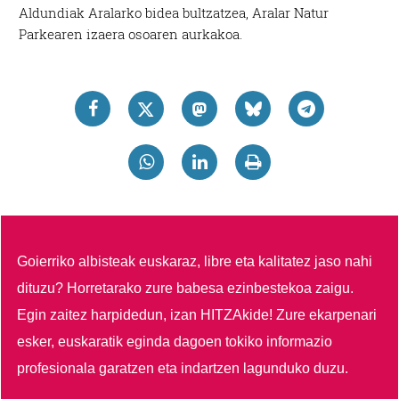
Aldundiak Aralarko bidea bultzatzea, Aralar Natur
Parkearen izaera osoaren aurkakoa.
Goierriko albisteak euskaraz, libre eta kalitatez jaso nahi
dituzu?
Horretarako zure babesa ezinbestekoa zaigu.
Egin zaitez harpidedun, izan HITZAkide!
Zure ekarpenari
esker, euskaratik eginda dagoen tokiko informazio
profesionala garatzen eta indartzen lagunduko duzu.