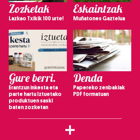
Zozketak
Eskaintzak
Lazkao Txikik 100 urte!
Muñatones Gaztelua
Gure berri.
Denda
Erantzun inkesta eta
Papereko zenbakiak
parte hartu Iztuetako
PDF formatuan
produktuen saski
baten zozketan
+