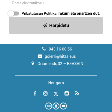
Pribatutasun Politika
irakurri eta onartzen dut.
Harpidetu
943 16 00 56
goierri@hitza.eus
Oriamendi, 32 – BEASAIN
Nor gara