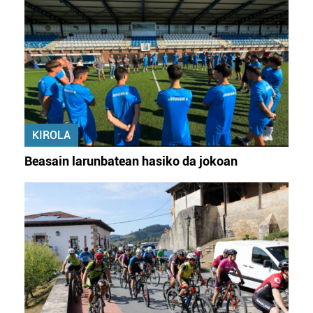
KIROLA
Beasain larunbatean hasiko da jokoan