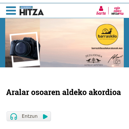
Sartu
Aralar osoaren aldeko akordioa