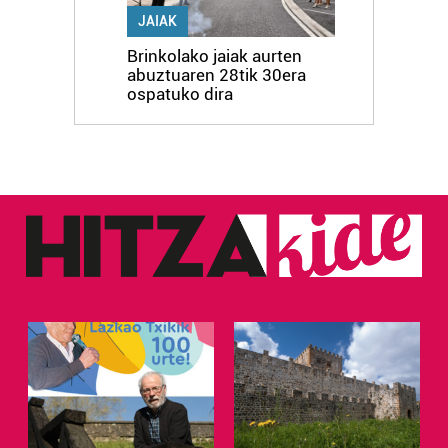
JAIAK
Brinkolako jaiak aurten
abuztuaren 28tik 30era
ospatuko dira