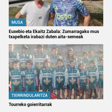
MUSA
Euxebio eta Ekaitz Zabala: Zumarragako mus
txapelketa irabazi duten aita-semeak
TXIRRINDULARITZA
Tourreko goierritarrak