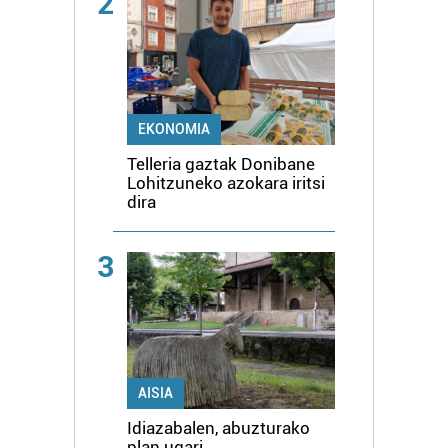
2
EKONOMIA
Telleria gaztak Donibane
Lohitzuneko azokara iritsi
dira
3
AISIA
Idiazabalen, abuzturako
plan ugari