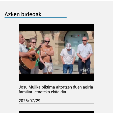
Azken bideoak
Josu Mujika biktima aitortzen duen agiria
familiari emateko ekitaldia
2026/07/29