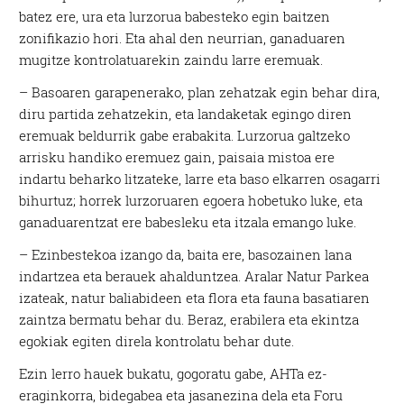
batez ere, ura eta lurzorua babesteko egin baitzen
zonifikazio hori. Eta ahal den neurrian, ganaduaren
mugitze kontrolatuarekin zaindu larre eremuak.
– Basoaren garapenerako, plan zehatzak egin behar dira,
diru partida zehatzekin, eta landaketak egingo diren
eremuak beldurrik gabe erabakita. Lurzorua galtzeko
arrisku handiko eremuez gain, paisaia mistoa ere
indartu beharko litzateke, larre eta baso elkarren osagarri
bihurtuz; horrek lurzoruaren egoera hobetuko luke, eta
ganaduarentzat ere babesleku eta itzala emango luke.
– Ezinbestekoa izango da, baita ere, basozainen lana
indartzea eta berauek ahalduntzea. Aralar Natur Parkea
izateak, natur baliabideen eta flora eta fauna basatiaren
zaintza bermatu behar du. Beraz, erabilera eta ekintza
egokiak egiten direla kontrolatu behar dute.
Ezin lerro hauek bukatu, gogoratu gabe, AHTa ez-
eraginkorra, bidegabea eta jasanezina dela eta Foru