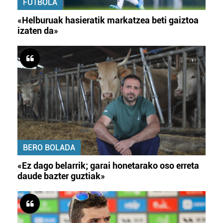
FUTBOLA
«Helburuak hasieratik markatzea beti gaiztoa
izaten da»
BERO BOLADA
«Ez dago belarrik; garai honetarako oso erreta
daude bazter guztiak»