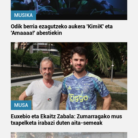
MUSIKA
Odik berria ezagutzeko aukera 'KimiK' eta
'Amaaaa!' abestiekin
MUSA
Euxebio eta Ekaitz Zabala: Zumarragako mus
txapelketa irabazi duten aita-semeak