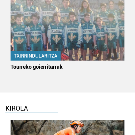
TXIRRINDULARITZA
Tourreko goierritarrak
KIROLA