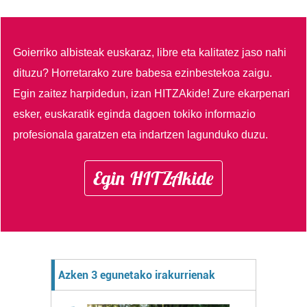
Goierriko albisteak euskaraz, libre eta kalitatez jaso nahi
dituzu?
Horretarako zure babesa ezinbestekoa zaigu.
Egin zaitez harpidedun, izan HITZAkide!
Zure ekarpenari
esker, euskaratik eginda dagoen tokiko informazio
profesionala garatzen eta indartzen lagunduko duzu.
Egin HITZAkide
Azken 3 egunetako irakurrienak