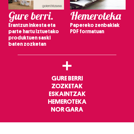
Gure berri.
Hemeroteka
Erantzun inkesta eta
Papereko zenbakiak
parte hartu Iztuetako
PDF formatuan
produktuen saski
baten zozketan
+
GURE BERRI
ZOZKETAK
ESKAINTZAK
HEMEROTEKA
NOR GARA