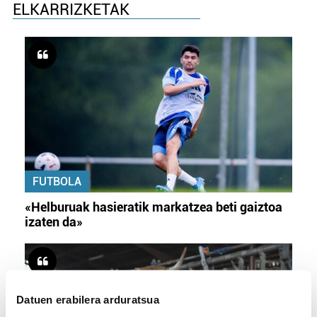
ELKARRIZKETAK
FUTBOLA
«Helburuak hasieratik markatzea beti gaiztoa
izaten da»
Datuen erabilera arduratsua