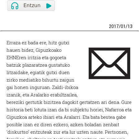
2017
/
01
/
13
Erraza ez bada ere, hitz gutxi
hauen bidez, Gipuzkoako
EHNEren iritzia eta gogoeta
batzuk plazaratzea gustatuko
litzaidake, egiatik gutxi duen
zirko mediatiko bihurtu zaigun
gai honen inguruan. Zaldi-ibikoa
izanik, eta Aralarko erabiltzailea,
bereziki gertutik bizitzea dagokit gertatzen ari dena. Gure
historia beti lotuta izan da bi subjektu horiei, Nafarroa eta
Gipuzkoa arteko ibiari eta Aralarri. Eta bata bestea gabe
posible izan ez diren ezkero, azken boladan zenbait
‘diskurtso’ entzuteak zur eta lur uzten naute. Pertsonen,