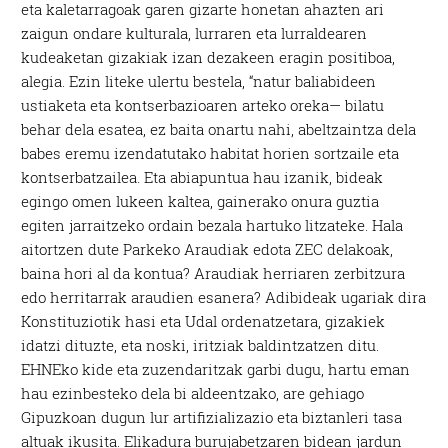
eta kaletarragoak garen gizarte honetan ahazten ari
zaigun ondare kulturala, lurraren eta lurraldearen
kudeaketan gizakiak izan dezakeen eragin positiboa,
alegia. Ezin liteke ulertu bestela, “natur baliabideen
ustiaketa eta kontserbazioaren arteko oreka— bilatu
behar dela esatea, ez baita onartu nahi, abeltzaintza dela
babes eremu izendatutako habitat horien sortzaile eta
kontserbatzailea. Eta abiapuntua hau izanik, bideak
egingo omen lukeen kaltea, gainerako onura guztia
egiten jarraitzeko ordain bezala hartuko litzateke. Hala
aitortzen dute Parkeko Araudiak edota ZEC delakoak,
baina hori al da kontua? Araudiak herriaren zerbitzura
edo herritarrak araudien esanera? Adibideak ugariak dira
Konstituziotik hasi eta Udal ordenatzetara, gizakiek
idatzi dituzte, eta noski, iritziak baldintzatzen ditu.
EHNEko kide eta zuzendaritzak garbi dugu, hartu eman
hau ezinbesteko dela bi aldeentzako, are gehiago
Gipuzkoan dugun lur artifizializazio eta biztanleri tasa
altuak ikusita. Elikadura burujabetzaren bidean jardun