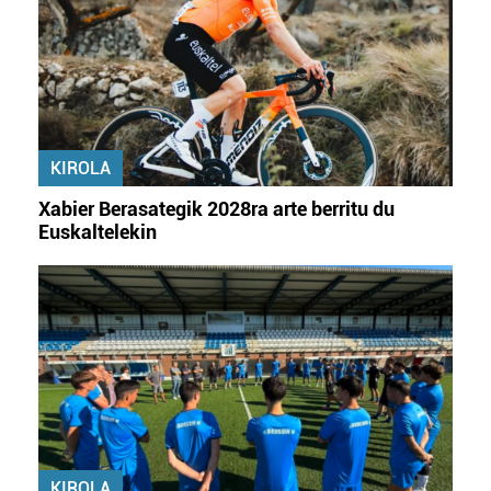
KIROLA
Xabier Berasategik 2028ra arte berritu du
Euskaltelekin
KIROLA