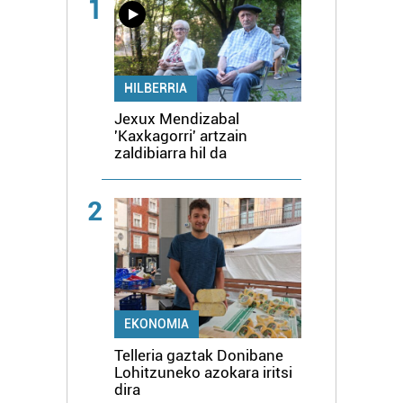
1
HILBERRIA
Jexux Mendizabal
'Kaxkagorri' artzain
zaldibiarra hil da
2
EKONOMIA
Telleria gaztak Donibane
Lohitzuneko azokara iritsi
dira