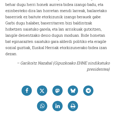
behar dugu herri honek aurrera bidea izango badu, eta
ezinbesteko dira lan horretan mendi larreak, bailaretako
baserriek ez baitute etorkizunik izango berauek gabe.
Garbi dugu halaber, baserritarren bizi baldintzak
hobetzen saiatuko garela, eta lan arriskuak gutxitzen,
langile denentzako desio dugun moduan. Bide honetan
bat eginarazten saiatuko gara alderdi politiko eta eragile
sozial guztiak, Euskal Herriak etorkizunerako bidea izan
dezan.
– Garikoitz Nazabal (Gipuzkoako EHNE sindikatuko
presidentea)