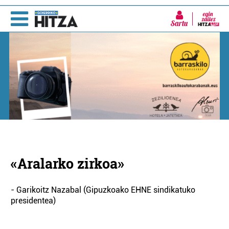
Sartu
«Aralarko zirkoa»
- Garikoitz Nazabal (Gipuzkoako EHNE sindikatuko
presidentea)