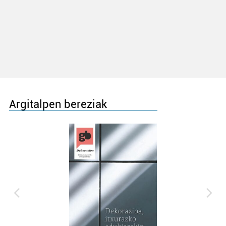
Argitalpen bereziak