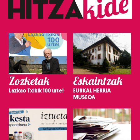
Zozketak
Eskaintzak
Lazkao Txikik 100 urte!
EUSKAL HERRIA
MUSEOA