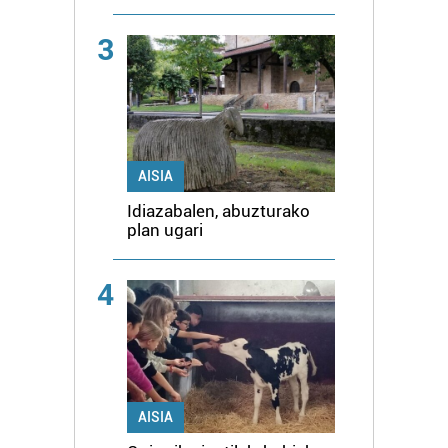
3
AISIA
Idiazabalen, abuzturako
plan ugari
4
AISIA