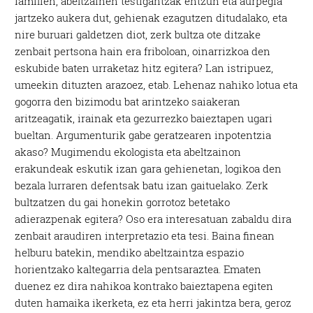
familien, abeltzainen testigantzak entzun eta aurpegia
jartzeko aukera dut, gehienak ezagutzen ditudalako, eta
nire buruari galdetzen diot, zerk bultza ote ditzake
zenbait pertsona hain era friboloan, oinarrizkoa den
eskubide baten urraketaz hitz egitera? Lan istripuez,
umeekin dituzten arazoez, etab. Lehenaz nahiko lotua eta
gogorra den bizimodu bat arintzeko saiakeran
aritzeagatik, irainak eta gezurrezko baieztapen ugari
bueltan. Argumenturik gabe geratzearen inpotentzia
akaso? Mugimendu ekologista eta abeltzainon
erakundeak eskutik izan gara gehienetan, logikoa den
bezala lurraren defentsak batu izan gaituelako. Zerk
bultzatzen du gai honekin gorrotoz betetako
adierazpenak egitera? Oso era interesatuan zabaldu dira
zenbait araudiren interpretazio eta tesi. Baina finean
helburu batekin, mendiko abeltzaintza espazio
horientzako kaltegarria dela pentsaraztea. Ematen
duenez ez dira nahikoa kontrako baieztapena egiten
duten hamaika ikerketa, ez eta herri jakintza bera, geroz