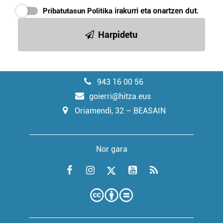
Pribatutasun Politika
irakurri eta onartzen dut.
Harpidetu
943 16 00 56
goierri@hitza.eus
Oriamendi, 32 – BEASAIN
Nor gara