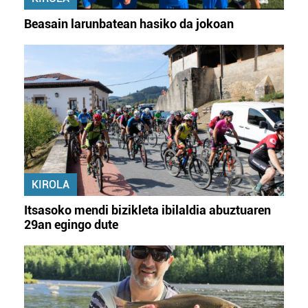
Beasain larunbatean hasiko da jokoan
KIROLA
Itsasoko mendi bizikleta ibilaldia abuztuaren
29an egingo dute