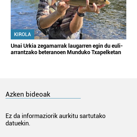
KIROLA
Unai Urkia zegamarrak laugarren egin du euli-
arrantzako beteranoen Munduko Txapelketan
Azken bideoak
Ez da informaziorik aurkitu sartutako
datuekin.