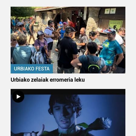
zure baimena Cookieen adierazpenean.
Webgune honek cookie propioak eta hirugarrenen cookie-
fitxategiak erabiltzen ditu. Zure esperientzia eta
zerbitzuak hobetzeko asmoz, cookie teknologiaz
baliatzen gara. Ohar hau onartuz gero, teknologia hori
erabiltzeko baimen esplizitua ematen diguzu.
Gehiago
irakurri
URBIAKO FESTA
Urbiako zelaiak erromeria leku