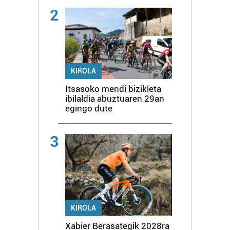
2
KIROLA
Itsasoko mendi bizikleta
ibilaldia abuztuaren 29an
egingo dute
3
KIROLA
Xabier Berasategik 2028ra