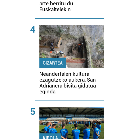
arte berritu du
Euskaltelekin
4
GIZARTEA
Neandertalen kultura
ezagutzeko aukera, San
Adrianera bisita gidatua
eginda
5
KIROLA