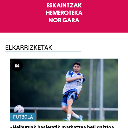
ESKAINTZAK
HEMEROTEKA
NOR GARA
ELKARRIZKETAK
FUTBOLA
«Helburuak hasieratik markatzea beti gaiztoa