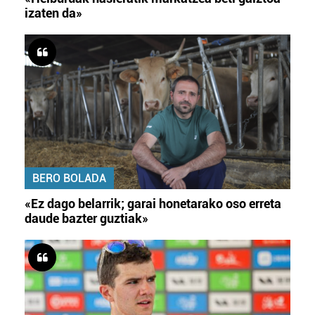
izaten da»
BERO BOLADA
«Ez dago belarrik; garai honetarako oso erreta
daude bazter guztiak»