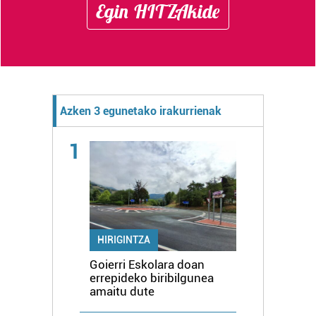
Egin HITZAkide
Azken 3 egunetako irakurrienak
1
HIRIGINTZA
Goierri Eskolara doan
errepideko biribilgunea
amaitu dute