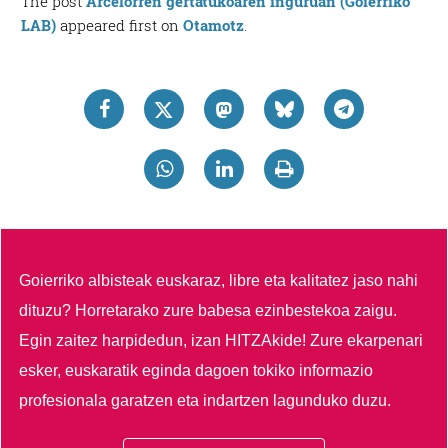
The post
Arcelorren gertatukoaren inguruan (Goierriko
LAB)
appeared first on
Otamotz
.
Goierriko albisteak euskaraz, libre eta kalitatez jaso nahi
dituzu?
Horretarako zure babesa ezinbestekoa zaigu.
Egin zaitez harpidedun, izan HITZAkide!
Zure ekarpenari
esker, euskaratik eginda dagoen tokiko informazio
profesionala garatzen eta indartzen lagunduko duzu.