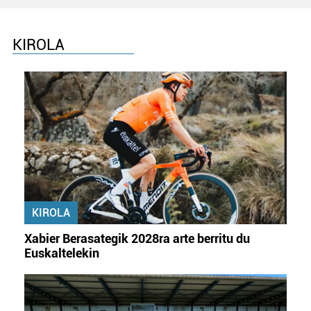
KIROLA
KIROLA
Xabier Berasategik 2028ra arte berritu du
Euskaltelekin