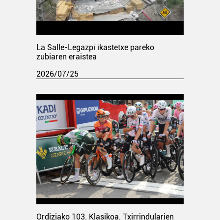
La Salle-Legazpi ikastetxe pareko
zubiaren eraistea
2026/07/25
Ordiziako 103. Klasikoa. Txirrindularien