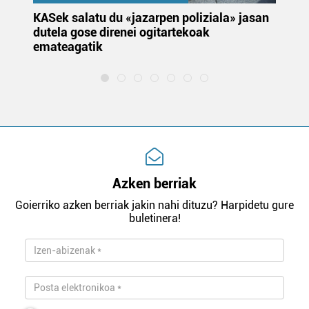
KASek salatu du «jazarpen poliziala» jasan
Pa
dutela gose direnei ogitartekoak
da
emateagatik
«s
Azken berriak
Goierriko azken berriak jakin nahi dituzu? Harpidetu gure
buletinera!