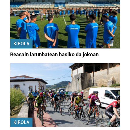
KIROLA
Beasain larunbatean hasiko da jokoan
KIROLA