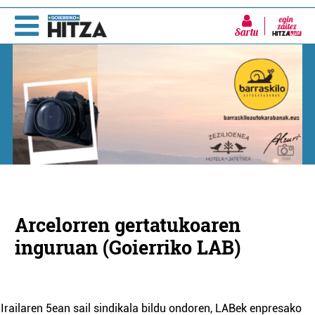
Sartu
Arcelorren gertatukoaren
inguruan (Goierriko LAB)
Irailaren 5ean sail sindikala bildu ondoren, LABek enpresako