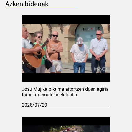
Azken bideoak
Josu Mujika biktima aitortzen duen agiria
familiari emateko ekitaldia
2026/07/29