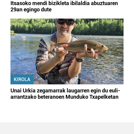
Itsasoko mendi bizikleta ibilaldia abuztuaren
29an egingo dute
KIROLA
Unai Urkia zegamarrak laugarren egin du euli-
arrantzako beteranoen Munduko Txapelketan