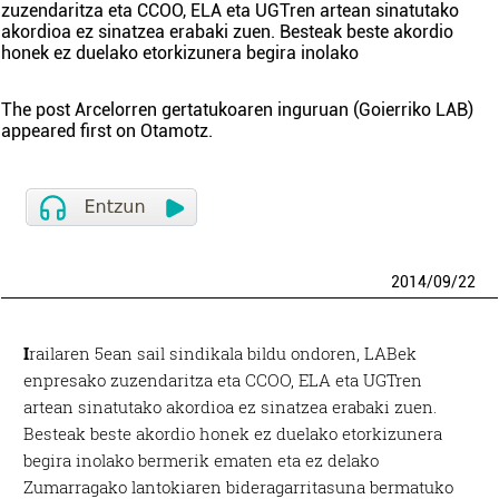
zuzendaritza eta CCOO, ELA eta UGTren artean sinatutako
akordioa ez sinatzea erabaki zuen. Besteak beste akordio
honek ez duelako etorkizunera begira inolako
The post
Arcelorren gertatukoaren inguruan (Goierriko LAB)
appeared first on
Otamotz
.
2014
/
09
/
22
I
railaren 5ean sail sindikala bildu ondoren, LABek
enpresako zuzendaritza eta CCOO, ELA eta UGTren
artean sinatutako akordioa ez sinatzea erabaki zuen.
Besteak beste akordio honek ez duelako etorkizunera
begira inolako bermerik ematen eta ez delako
Zumarragako lantokiaren bideragarritasuna bermatuko