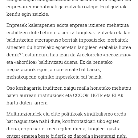
enpresariei mehatxuak gauzatzeko oztopo legal guztiak
kendu egin zaizkie.
Enpresek kalerapenen edota enpresa itxieren mehatxua
erabiltzen dute behin eta berriz langileak izutzeko eta lan
baldintzetan atzerapauso berriak inposatzeko; norbaitek
sinesten du horrelako egoeretan langileen erabakia librea
denik? Testuinguru hau izan da Arcelorreko «negoziazio»
eta «akordioa» baldintzatu duena. Ez da benetako
negoziaziorik egon, amore emate bat baizik,
mehatxupean eginiko inposaketa bat baizik.
Oso kezkagarria iruditzen zaigu maila honetako mehatxu
baten aurrean instituzioek eta CCOOk, UGTk eta ELAk
hartu duten jarrera.
Multinazionalek eta elite politikoak sindikalismo eredu
bat nagusitzea nahi dute, konfrontazioari uko egiten
diona, enpresariei men egiten diena, langileei guztia
ontzat ematea beste biderik ez dagoela sinestarazi nahi