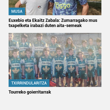
MUSA
Euxebio eta Ekaitz Zabala: Zumarragako mus
txapelketa irabazi duten aita-semeak
TXIRRINDULARITZA
Tourreko goierritarrak