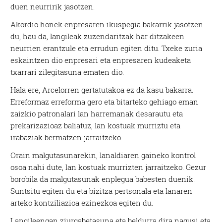
duen neurririk jasotzen.
Akordio honek enpresaren ikuspegia bakarrik jasotzen
du, hau da, langileak zuzendaritzak har ditzakeen
neurrien erantzule eta errudun egiten ditu. Txeke zuria
eskaintzen dio enpresari eta enpresaren kudeaketa
txarrari zilegitasuna ematen dio.
Hala ere, Arcelorren gertatutakoa ez da kasu bakarra.
Erreformaz erreforma gero eta bitarteko gehiago eman
zaizkio patronalari lan harremanak desarautu eta
prekarizazioaz baliatuz, lan kostuak murriztu eta
irabaziak bermatzen jarraitzeko.
Orain malgutasunarekin, lanaldiaren gaineko kontrol
osoa nahi dute, lan kostuak murrizten jarraitzeko. Gezur
borobila da malgutasunak enplegua babesten duenik.
Suntsitu egiten du eta bizitza pertsonala eta lanaren
arteko kontziliazioa ezinezkoa egiten du.
Langileengan ziurgabetasuna eta beldurra dira nagusi eta