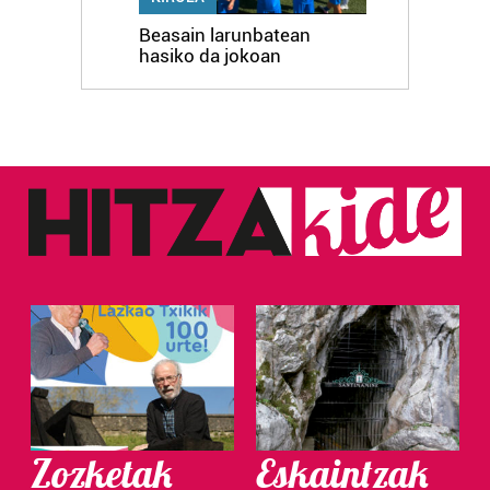
Beasain larunbatean
hasiko da jokoan
Zozketak
Eskaintzak