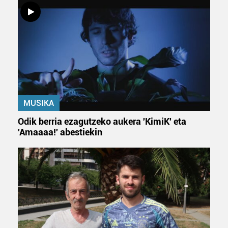
Bazkide batzuek ez dizute baimenik eskatzen, eta beren
interes komertzial legitimoetan babesten dira. Ikusi gure
bazkideen zerrenda, beren ustez zein helburutarako
duten interes legitimoa eta horren aurka nola egin
dezakezun ikusteko.
Lortu zure datu pertsonalak prozesatzeko moduari
buruzko informazio gehiago eta ezarri zure lehentasunak
datuen atalean. Edozein unetan alda edo ken dezakezu
MUSIKA
zure baimena Cookieen adierazpenean.
Odik berria ezagutzeko aukera 'KimiK' eta
'Amaaaa!' abestiekin
Webgune honek cookie propioak eta hirugarrenen cookie-
fitxategiak erabiltzen ditu. Zure esperientzia eta
zerbitzuak hobetzeko asmoz, cookie teknologiaz
baliatzen gara. Ohar hau onartuz gero, teknologia hori
erabiltzeko baimen esplizitua ematen diguzu.
Gehiago
irakurri