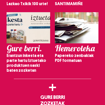
Lazkao Txikik 100 urte!
SANTIMAMIÑE
Gure berri.
Hemeroteka
Erantzun inkesta eta
Papereko zenbakiak
parte hartu Iztuetako
PDF formatuan
produktuen saski
baten zozketan
+
GURE BERRI
ZOZKETAK