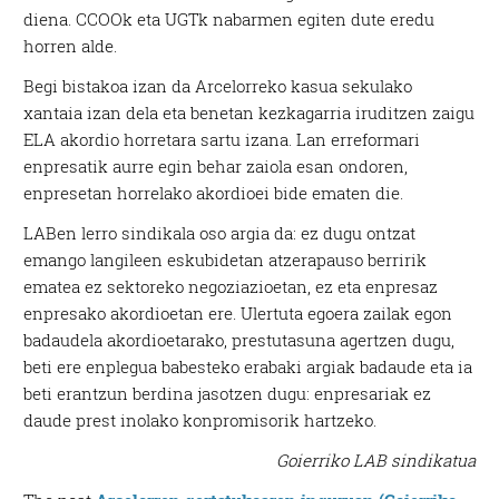
diena. CCOOk eta UGTk nabarmen egiten dute eredu
horren alde.
Begi bistakoa izan da Arcelorreko kasua sekulako
xantaia izan dela eta benetan kezkagarria iruditzen zaigu
ELA akordio horretara sartu izana. Lan erreformari
enpresatik aurre egin behar zaiola esan ondoren,
enpresetan horrelako akordioei bide ematen die.
LABen lerro sindikala oso argia da: ez dugu ontzat
emango langileen eskubidetan atzerapauso berririk
ematea ez sektoreko negoziazioetan, ez eta enpresaz
enpresako akordioetan ere. Ulertuta egoera zailak egon
badaudela akordioetarako, prestutasuna agertzen dugu,
beti ere enplegua babesteko erabaki argiak badaude eta ia
beti erantzun berdina jasotzen dugu: enpresariak ez
daude prest inolako konpromisorik hartzeko.
Goierriko LAB sindikatua