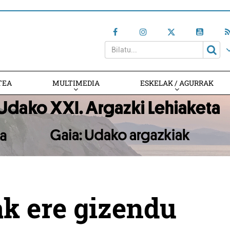
TEA
MULTIMEDIA
ESKELAK / AGURRAK
k ere gizendu