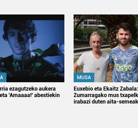
A
MUSA
rria ezagutzeko aukera
Euxebio eta Ekaitz Zabala
 eta 'Amaaaa!' abestiekin
Zumarragako mus txapelk
irabazi duten aita-semea