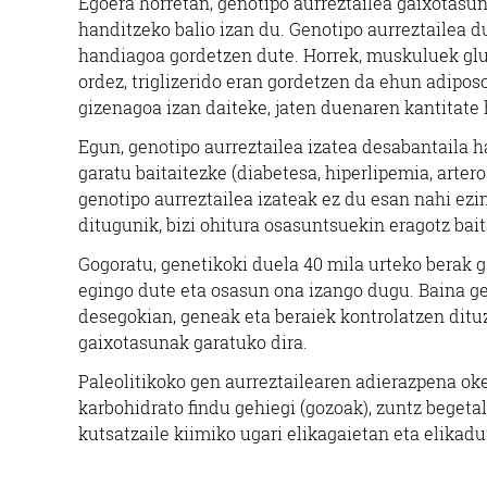
Egoera horretan, genotipo aurreztailea gaixotasun
handitzeko balio izan du. Genotipo aurreztailea 
handiagoa gordetzen dute. Horrek, muskuluek gluk
ordez, triglizerido eran gordetzen da ehun adiposo
gizenagoa izan daiteke, jaten duenaren kantitate
Egun, genotipo aurreztailea izatea desabantaila 
garatu baitaitezke (diabetesa, hiperlipemia, arter
genotipo aurreztailea izateak ez du esan nahi e
ditugunik, bizi ohitura osasuntsuekin eragotz bait
Gogoratu, genetikoki duela 40 mila urteko berak g
egingo dute eta osasun ona izango dugu. Baina ge
desegokian, geneak eta beraiek kontrolatzen ditu
gaixotasunak garatuko dira.
Paleolitikoko gen aurreztailearen adierazpena oker
karbohidrato findu gehiegi (gozoak), zuntz begetal
kutsatzaile kiimiko ugari elikagaietan eta elikadur