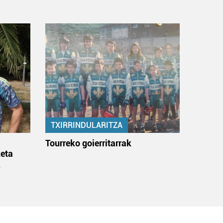
TXIRRINDULARITZA
:
Tourreko goierritarrak
eta
k