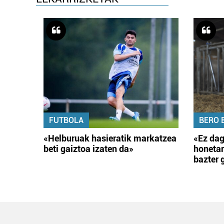
FUTBOLA
BERO 
«Helburuak hasieratik markatzea
«Ez dag
beti gaiztoa izaten da»
honetar
bazter 