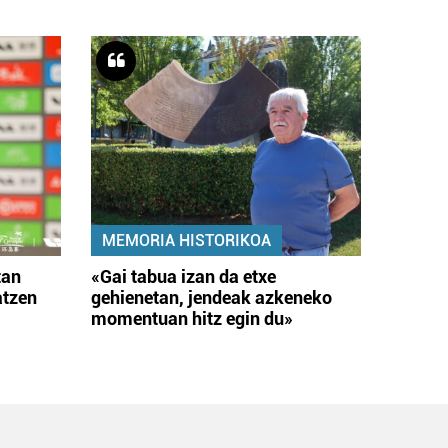
MEMORIA HISTORIKOA
tan
«Gai tabua izan da etxe
atzen
gehienetan, jendeak azkeneko
momentuan hitz egin du»