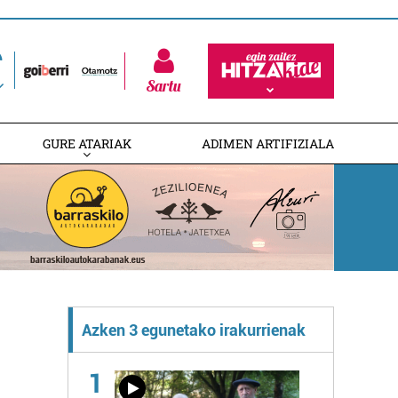
Sartu
GURE ATARIAK
ADIMEN ARTIFIZIALA
Azken 3 egunetako irakurrienak
1