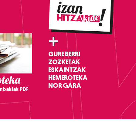
+
GURE BERRI
ZOZKETAK
ESKAINTZAK
teka
HEMEROTEKA
NOR GARA
nbakiak PDF