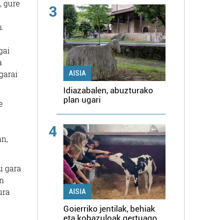
, gure
3
n.
gai
a
garai
AISIA
Idiazabalen, abuzturako
plan ugari
e
4
an,
i gara
en
ura
AISIA
Goierriko jentilak, behiak
eta kobazuloak gertuago,