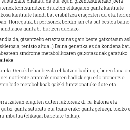
 sustatzaile bilakatu da eta, egun, gizentasunerako joera
dutenek kontsumitzen dituzten elikagaien gantz kantitate
osa kantitate handi bat erabiltzea eragozten du eta, horre
an. Horregatik, bi pertsonek berdin jan eta bat bestea baino
 handiagoa gantz bi-hurtzen duelako.
handia da, gizentzeko erraztasunaz gain beste gaixotasun as
osklerosia, tentsio altua…).Baina genetika ez da kondena bat,
zinbestean sindrome metabolikoaren gaixotasunak garatuko
aiteke.
arela. Genak behar bezala elikatzen baditugu, beren lana o
nei nutriente arraroak ematen badizkiegu edo proportzio
zten bide metabolikoak gaizki funtzionatuko dute eta
ra izatean eragiten duten faktoreak di-ra: kaloria eta
 gutxi, gantz saturatu eta trans erako gantz gehiegi, toxiko 
a-inbutua (elikagai barietate txikia).