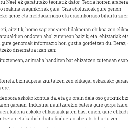
ru Neel-ek garatutako teoriatik dator. Teoria horren arabera
eko makina eraginkorrak gara. Giza eboluzioak gure genen
eko geroz eta moldagarriago eta eraginkorrago bihurtu zire
eti, aitzitik, homo sapiens-aren bilakaeran ohikoa zen elika
baraualdien ondoren ahal zutenean baizik; eta ehiztariak et
ta gure genomak informazio hori guztia gordetzen du. Beraz, 
tzeko diseinatua izan zen:
 zituztenean, animalia handiren bat ehizatzen zutenean esat
orrela, biziraupena ziurtatzen zen elikagai eskasiako garai
 ere.
 denbora askoko kontua da, eta gu orain dela oso gutxitik biz
ren garaian. Industria iraultzarekin batera gure gorputzar
uen: kaloria askoko elikagaiak jaten hasi ginen; gure elikad
antzetan eta karbohidratu finduetan aberats bihurtu zen.