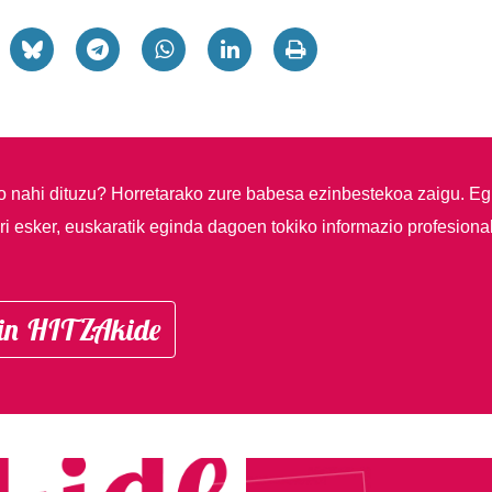
so nahi dituzu?
Horretarako zure babesa ezinbestekoa zaigu. Eg
i esker, euskaratik eginda dagoen tokiko informazio profesiona
in HITZAkide