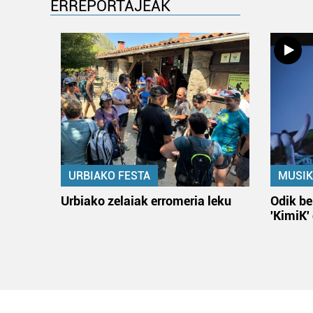
ERREPORTAJEAK
URBIAKO FESTA
MUSIK
Urbiako zelaiak erromeria leku
Odik be
'KimiK'