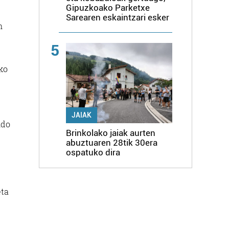
Gipuzkoako Parketxe
Sarearen eskaintzari esker
n
5
ko
JAIAK
ndo
Brinkolako jaiak aurten
abuztuaren 28tik 30era
ospatuko dira
eta