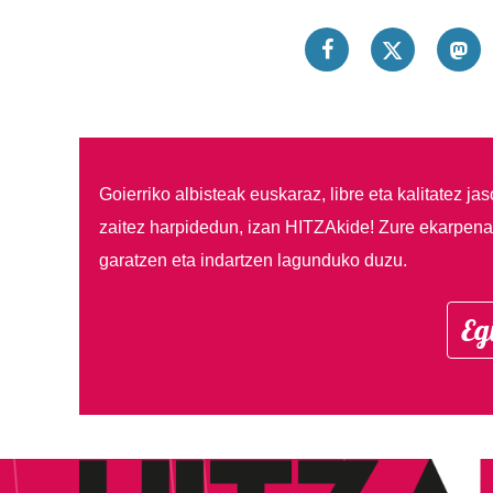
Goierriko albisteak euskaraz, libre eta kalitatez ja
zaitez harpidedun, izan HITZAkide!
Zure ekarpenar
garatzen eta indartzen lagunduko duzu.
Eg