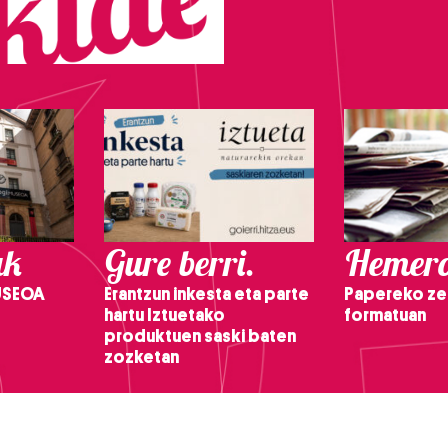
ak
Gure berri.
Hemero
USEOA
Erantzun inkesta eta parte
Papereko ze
hartu Iztuetako
formatuan
produktuen saski baten
zozketan