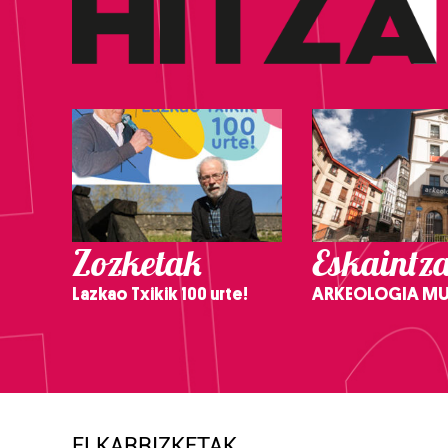
Zozketak
Eskaintz
Lazkao Txikik 100 urte!
ARKEOLOGIA M
ELKARRIZKETAK