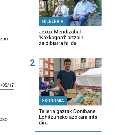
HILBERRIA
Jexux Mendizabal
'Kaxkagorri' artzain
tzun
zaldibiarra hil da
2
6
/
05
/
17
EKONOMIA
Telleria gaztak Donibane
Lohitzuneko azokara iritsi
ezko
dira