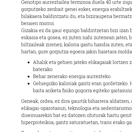
Genotipo aurreztailea terminoa duela 40 urte ingu
gorputzeko zenbait genei esker, energia erabiltz
bilakaera baldintzatu du, eta biziraupena bermatz
beraien morroi.
Gizakia ez da gaur egungo baldintzetan bizi izan b
eskasia eta gosea, ez zuten nahi zutenean jaten, 
biltzaileak zirenez, kaloria gastu handia zuten, e
hartan, gure gorputza egoera jakin haietara molda
Ahalik eta gehien jateko elikagaiak lortzen
baterako.
Behar zenerako energia aurrezteko.
Gehiegizko kaloriak gantz eran gordetzeko. H
baita ariketa fisiko gogorra egiteko gaitasuna
Geneak, ordea, ez dira gaurtik biharrera aldatzen,
elikagai-oparotasun, teknologia eta sedentarismoa
diseinuarekin bat ez datozen ohiturak hartu genit
hiperproteikoa, gantz saturatuetan, trans erako g