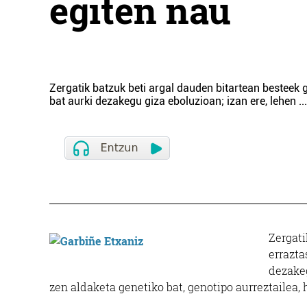
egiten nau
Zergatik batzuk beti argal dauden bitartean besteek
bat aurki dezakegu giza eboluzioan; izan ere, lehen
...
Zergati
errazta
dezakeg
zen aldaketa genetiko bat, genotipo aurreztailea,