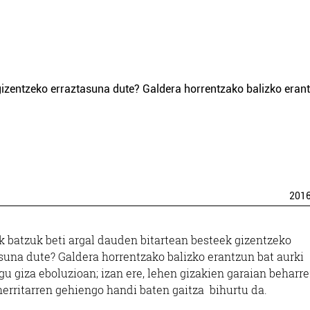
 gizentzeko erraztasuna dute? Galdera horrentzako balizko eran
201
k batzuk beti argal dauden bitartean besteek gizentzeko
suna dute? Galdera horrentzako balizko erantzun bat aurki
u giza eboluzioan; izan ere, lehen gizakien garaian beharr
 herritarren gehiengo handi baten gaitza bihurtu da.