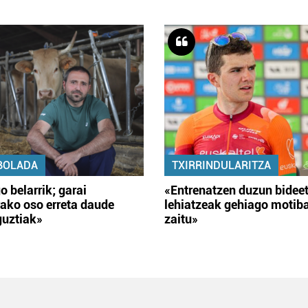
BOLADA
TXIRRINDULARITZA
o belarrik; garai
«Entrenatzen duzun bidee
ako oso erreta daude
lehiatzeak gehiago motib
guztiak»
zaitu»