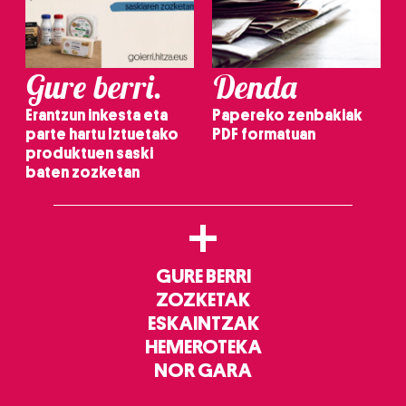
Gure berri.
Denda
Erantzun inkesta eta
Papereko zenbakiak
parte hartu Iztuetako
PDF formatuan
produktuen saski
baten zozketan
+
GURE BERRI
ZOZKETAK
ESKAINTZAK
HEMEROTEKA
NOR GARA