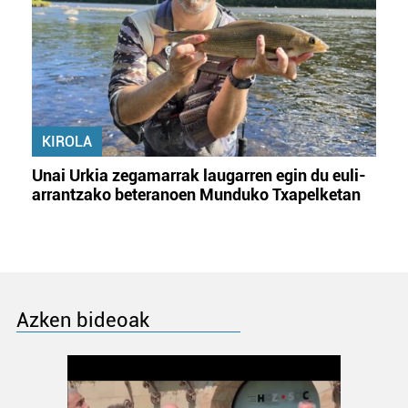
KIROLA
Unai Urkia zegamarrak laugarren egin du euli-
arrantzako beteranoen Munduko Txapelketan
Azken bideoak