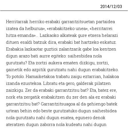
2014
/
12
/
03
Herritarrak herriko erabaki garrantzitsuetan partaidea
izatea da helburua», «erabakitzeko unea», «herritarrei
hitza emanda»… Lazkaoko alkateak gure etxera helarazi
dituen esaldi batzuk dira, erabaki bat hartzeko eskatuz.
Erabakia lazkaotar guztioi zalantzarik gabe loa kentzen
digun arazo bati aurre egiteko: saihesbidea nola
gurutzatu? Eta zortzi aukera ematen dizkigu, zortzi,
gainetik edo azpitik gurutzatu nahi dugun erabakitzeko.
To potolo. Hamaiketakoa trabatu zaigu eztarrian, halakoa
izanda ezustekoa. Libratu eta gero, galderak pilatzen
zaizkigu. Zer da erabaki garrantzitsu bat? Eta, batez ere,
nork eta zergatik erabakitzen du zer den ala ez erabaki
garrantzitsu bat? Garrantzitsuagoa al da gehiengo batek
urtean behin edo beste gurutzatuko dugun saihesbidea
nola gurutzatu nahi dugun esatea, egunero denok
ateratzen dugun zaborra nola kudeatu nahi dugun