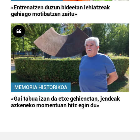
«Entrenatzen duzun bideetan lehiatzeak
gehiago motibatzen zaitu»
MEMORIA HISTORIKOA
«Gai tabua izan da etxe gehienetan, jendeak
azkeneko momentuan hitz egin du»