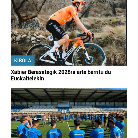
bazkideen zerrenda, beren ustez zein helburutarako
duten interes legitimoa eta horren aurka nola egin
dezakezun ikusteko.
Lortu zure datu pertsonalak prozesatzeko moduari
buruzko informazio gehiago eta ezarri zure lehentasunak
datuen atalean. Edozein unetan alda edo ken dezakezu
zure baimena Cookieen adierazpenean.
KIROLA
Webgune honek cookie propioak eta hirugarrenen cookie-
Xabier Berasategik 2028ra arte berritu du
fitxategiak erabiltzen ditu. Zure esperientzia eta
Euskaltelekin
zerbitzuak hobetzeko asmoz, cookie teknologiaz
baliatzen gara. Ohar hau onartuz gero, teknologia hori
erabiltzeko baimen esplizitua ematen diguzu.
Gehiago
irakurri