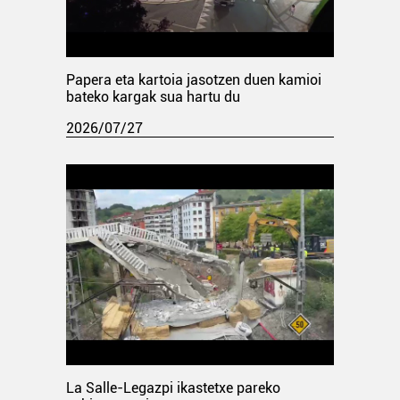
Papera eta kartoia jasotzen duen kamioi
bateko kargak sua hartu du
2026/07/27
La Salle-Legazpi ikastetxe pareko