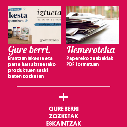
Gure berri.
Hemeroteka
Erantzun inkesta eta
Papereko zenbakiak
parte hartu Iztuetako
PDF formatuan
produktuen saski
baten zozketan
+
GURE BERRI
ZOZKETAK
ESKAINTZAK