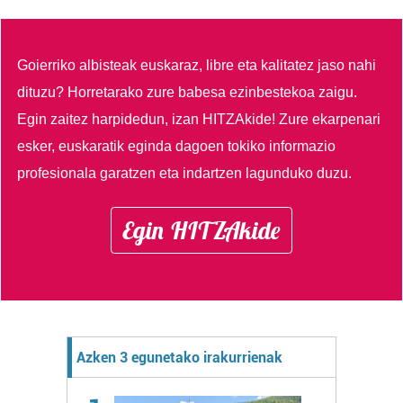
Goierriko albisteak euskaraz, libre eta kalitatez jaso nahi
dituzu?
Horretarako zure babesa ezinbestekoa zaigu.
Egin zaitez harpidedun, izan HITZAkide!
Zure ekarpenari
esker, euskaratik eginda dagoen tokiko informazio
profesionala garatzen eta indartzen lagunduko duzu.
Egin HITZAkide
Azken 3 egunetako irakurrienak