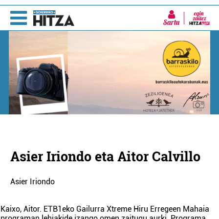
Sartu
Asier Iriondo eta Aitor Calvillo
Asier Iriondo
Kaixo, Aitor. ETB1eko Gailurra Xtreme Hiru Erregeen Mahaia
programan lehiakide izango omen zaitugu aurki. Programa