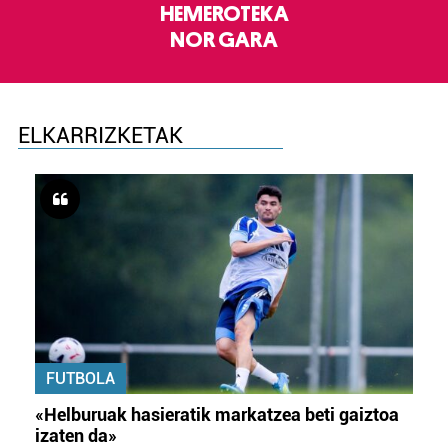
HEMEROTEKA
NOR GARA
ELKARRIZKETAK
FUTBOLA
«Helburuak hasieratik markatzea beti gaiztoa
izaten da»