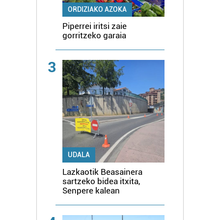
ORDIZIAKO AZOKA
Piperrei iritsi zaie
gorritzeko garaia
3
UDALA
Lazkaotik Beasainera
sartzeko bidea itxita,
Senpere kalean