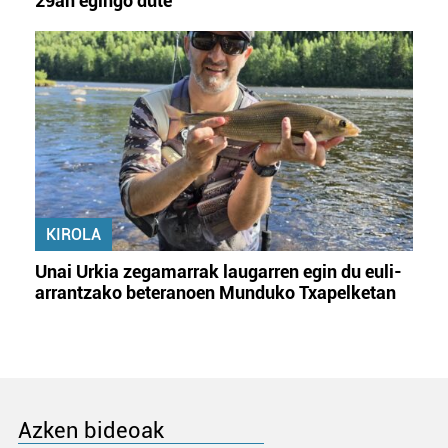
29an egingo dute
KIROLA
Unai Urkia zegamarrak laugarren egin du euli-
arrantzako beteranoen Munduko Txapelketan
Azken bideoak