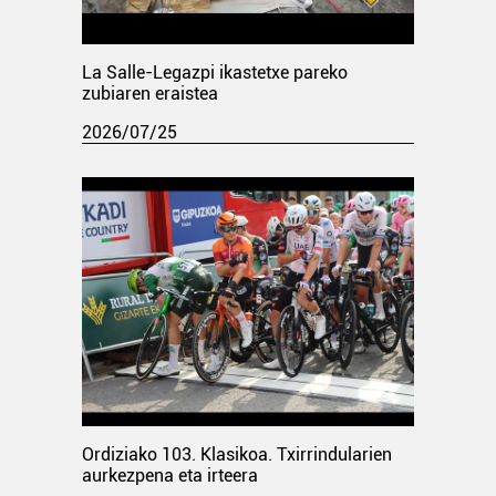
La Salle-Legazpi ikastetxe pareko
zubiaren eraistea
2026/07/25
Ordiziako 103. Klasikoa. Txirrindularien
aurkezpena eta irteera