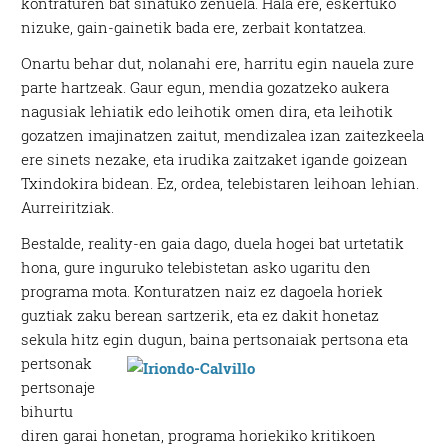
kontraturen bat sinatuko zenuela. Hala ere, eskertuko
nizuke, gain-gainetik bada ere, zerbait kontatzea.
Onartu behar dut, nolanahi ere, harritu egin nauela zure
parte hartzeak. Gaur egun, mendia gozatzeko aukera
nagusiak lehiatik edo leihotik omen dira, eta leihotik
gozatzen imajinatzen zaitut, mendizalea izan zaitezkeela
ere sinets nezake, eta irudika zaitzaket igande goizean
Txindokira bidean. Ez, ordea, telebistaren leihoan lehian.
Aurreiritziak.
Bestalde, reality-en gaia dago, duela hogei bat urtetatik
hona, gure inguruko telebistetan asko ugaritu den
programa mota. Konturatzen naiz ez dagoela horiek
guztiak zaku berean sartzerik, eta ez dakit honetaz
sekula hitz egin dugun, baina pertsonaiak
pertsona eta
pertsonak
pertsonaje
bihurtu
diren garai honetan, programa horiekiko kritikoen