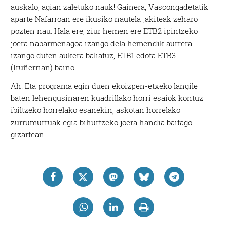
auskalo, agian zaletuko nauk! Gainera, Vascongadetatik
aparte Nafarroan ere ikusiko nautela jakiteak zeharo
pozten nau. Hala ere, ziur hemen ere ETB2 ipintzeko
joera nabarmenagoa izango dela hemendik aurrera
izango duten aukera baliatuz, ETB1 edota ETB3
(Iruñerrian) baino.
Ah! Eta programa egin duen ekoizpen-etxeko langile
baten lehengusinaren kuadrillako horri esaiok kontuz
ibiltzeko horrelako esanekin, askotan horrelako
zurrumurruak egia bihurtzeko joera handia baitago
gizartean.