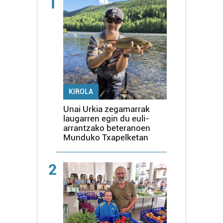
1
KIROLA
Unai Urkia zegamarrak
laugarren egin du euli-
arrantzako beteranoen
Munduko Txapelketan
2