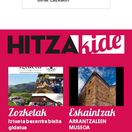
Zozketak
Eskaintzak
Iztueta baserrira bisita
ARRANTZALEEN
gidatua
MUSEOA