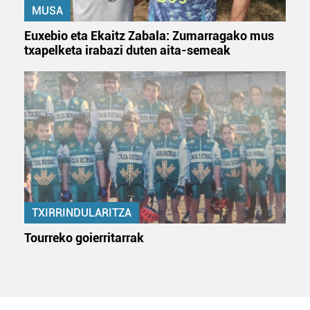
MUSA
Euxebio eta Ekaitz Zabala: Zumarragako mus
txapelketa irabazi duten aita-semeak
TXIRRINDULARITZA
Tourreko goierritarrak