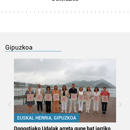
Gipuzkoa
EUSKAL HERRIA, GIPUZKOA
Donostiako Udalak arreta gune bat jarriko
Ur