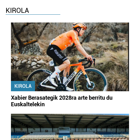
KIROLA
KIROLA
Xabier Berasategik 2028ra arte berritu du
Euskaltelekin