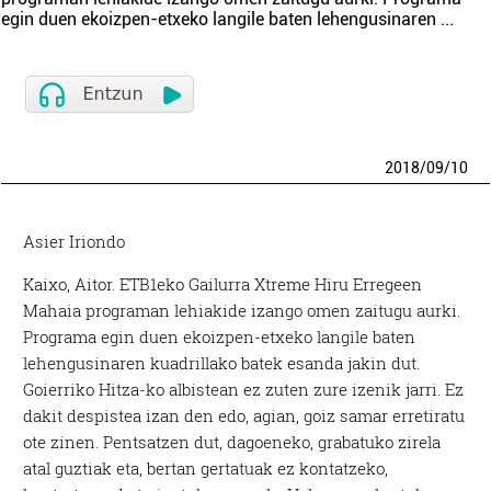
egin duen ekoizpen-etxeko langile baten lehengusinaren
...
2018
/
09
/
10
Asier Iriondo
Kaixo, Aitor. ETB1eko Gailurra Xtreme Hiru Erregeen
Mahaia programan lehiakide izango omen zaitugu aurki.
Programa egin duen ekoizpen-etxeko langile baten
lehengusinaren kuadrillako batek esanda jakin dut.
Goierriko Hitza-ko albistean ez zuten zure izenik jarri. Ez
dakit despistea izan den edo, agian, goiz samar erretiratu
ote zinen. Pentsatzen dut, dagoeneko, grabatuko zirela
atal guztiak eta, bertan gertatuak ez kontatzeko,