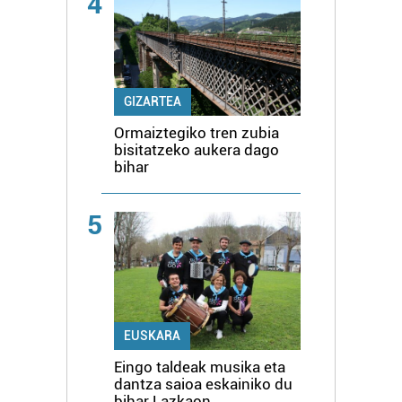
4
GIZARTEA
Ormaiztegiko tren zubia
bisitatzeko aukera dago
bihar
5
EUSKARA
Eingo taldeak musika eta
dantza saioa eskainiko du
bihar Lazkaon