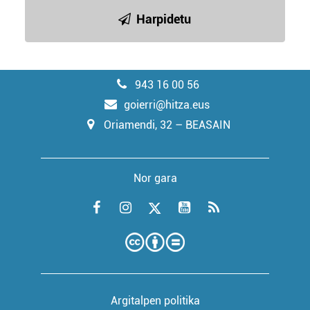
Harpidetu
943 16 00 56
goierri@hitza.eus
Oriamendi, 32 – BEASAIN
Nor gara
Argitalpen politika