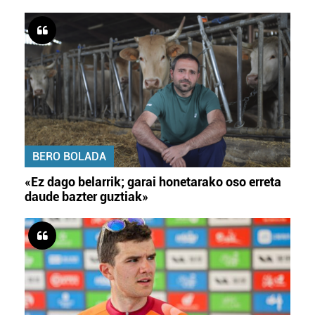
BERO BOLADA
«Ez dago belarrik; garai honetarako oso erreta
daude bazter guztiak»