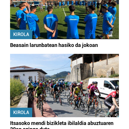
KIROLA
Beasain larunbatean hasiko da jokoan
KIROLA
Itsasoko mendi bizikleta ibilaldia abuztuaren