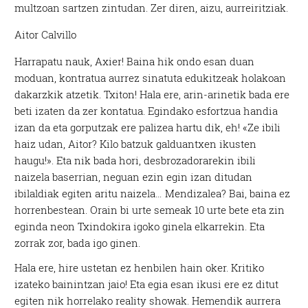
multzoan sartzen zintudan. Zer diren, aizu, aurreiritziak.
Aitor Calvillo
Harrapatu nauk, Axier! Baina hik ondo esan duan
moduan, kontratua aurrez sinatuta edukitzeak holakoan
dakarzkik atzetik. Txiton! Hala ere, arin-arinetik bada ere
beti izaten da zer kontatua. Egindako esfortzua handia
izan da eta gorputzak ere palizea hartu dik, eh! «Ze ibili
haiz udan, Aitor? Kilo batzuk galduantxen ikusten
haugu!». Eta nik bada hori, desbrozadorarekin ibili
naizela baserrian, neguan ezin egin izan ditudan
ibilaldiak egiten aritu naizela… Mendizalea? Bai, baina ez
horrenbestean. Orain bi urte semeak 10 urte bete eta zin
eginda neon Txindokira igoko ginela elkarrekin. Eta
zorrak zor, bada igo ginen.
Hala ere, hire ustetan ez henbilen hain oker. Kritiko
izateko bainintzan jaio! Eta egia esan ikusi ere ez ditut
egiten nik horrelako reality showak. Hemendik aurrera