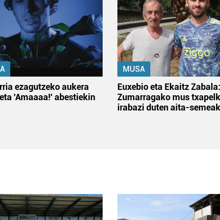
A
MUSA
rria ezagutzeko aukera
Euxebio eta Ekaitz Zabala
 eta 'Amaaaa!' abestiekin
Zumarragako mus txapelk
irabazi duten aita-semea