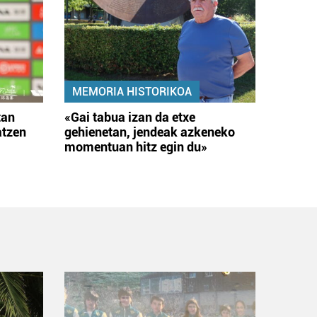
MEMORIA HISTORIKOA
tan
«Gai tabua izan da etxe
atzen
gehienetan, jendeak azkeneko
momentuan hitz egin du»