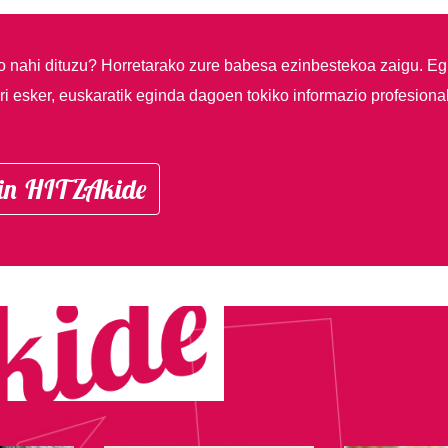
so nahi dituzu?
Horretarako zure babesa ezinbestekoa zaigu. Eg
i esker, euskaratik eginda dagoen tokiko informazio profesiona
in HITZAkide