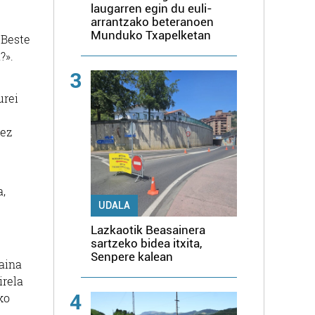
laugarren egin du euli-
arrantzako beteranoen
Munduko Txapelketan
 Beste
?».
3
urei
 ez
a,
UDALA
Lazkaotik Beasainera
sartzeko bidea itxita,
Senpere kalean
aina
irela
4
ko