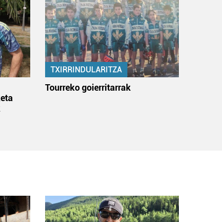
TXIRRINDULARITZA
:
Tourreko goierritarrak
eta
k