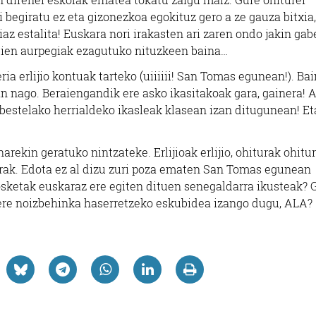
i begiratu ez eta gizonezkoa egokituz gero a ze gauza bitxia,
z estalita! Euskara nori irakasten ari zaren ondo jakin gabe
tien aurpegiak ezagutuko nituzkeen baina…
ia erlijio kontuak tarteko (uiiiiii! San Tomas egunean!). Ba
 nago. Beraiengandik ere asko ikasitakoak gara, gainera! A
 bestelako herrialdeko ikasleak klasean izan ditugunean! Et
rekin geratuko nintzateke. Erlijioak erlijio, ohiturak ohitur
arak. Edota ez al dizu zuri poza ematen San Tomas egunean
rosketak euskaraz ere egiten dituen senegaldarra ikusteak? 
 ere noizbehinka haserretzeko eskubidea izango dugu, ALA?