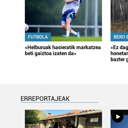
FUTBOLA
BERO 
«Helburuak hasieratik markatzea
«Ez dag
beti gaiztoa izaten da»
honetar
bazter 
ERREPORTAJEAK