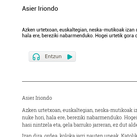
Asier Iriondo
Azken urtetxoan, euskaltegian, neska-mutikoak izan 
hala ere, bereziki nabarmenduko. Hogei urtetik gora 
Asier Iriondo
Azken urtetxoan, euskaltegian, neska-mutikoak i
nuke hori, hala ere, bereziki nabarmenduko. Hogei
hasi nintzela eta, gela barruko jarreran, ez dut 
Izan dira, ordea, koloka jarri nauten uneak. Katolik