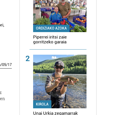
ri,
ORDIZIAKO AZOKA
Piperrei iritsi zaie
gorritzeko garaia
2
6
/
05
/
17
z
ten
KIROLA
Unai Urkia zegamarrak