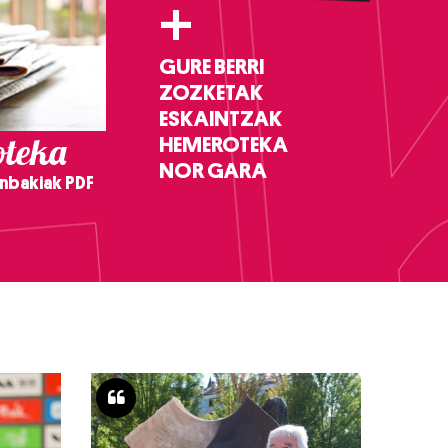
+
GURE BERRI
ZOZKETAK
ESKAINTZAK
teka
HEMEROTEKA
NOR GARA
nbakiak PDF