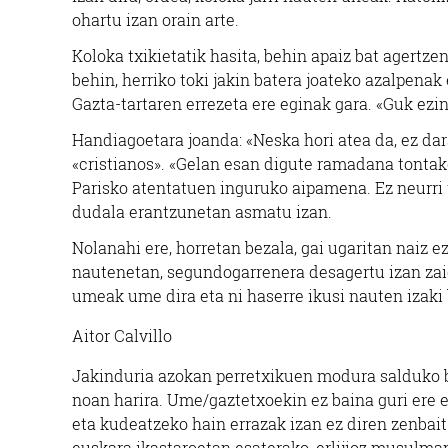
ohartu izan orain arte.
Koloka txikietatik hasita, behin apaiz bat agertze
behin, herriko toki jakin batera joateko azalpenak
Gazta-tartaren errezeta ere eginak gara. «Guk ezin
Handiagoetara joanda: «Neska hori atea da, ez dar
«cristianos». «Gelan esan digute ramadana tonta
Parisko atentatuen inguruko aipamena. Ez neurri tx
dudala erantzunetan asmatu izan.
Nolanahi ere, horretan bezala, gai ugaritan naiz e
nautenetan, segundogarrenera desagertu izan zai
umeak ume dira eta ni haserre ikusi nauten izaki
Aitor Calvillo
Jakinduria azokan perretxikuen modura salduko ba
noan harira. Ume/gaztetxoekin ez baina guri ere 
eta kudeatzeko hain errazak izan ez diren zenbait 
euskara ikastaroetan esaterako, erlijioz musulma