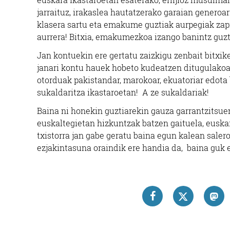
jarraituz, irakaslea hautatzerako garaian generoar
klasera sartu eta emakume guztiak aurpegiak zapia
aurrera! Bitxia, emakumezkoa izango banintz guz
Jan kontuekin ere gertatu zaizkigu zenbait bitxiker
janari kontu hauek hobeto kudeatzen ditugulakoan
otorduak pakistandar, marokoar, ekuatoriar edota
sukaldaritza ikastaroetan! A ze sukaldariak!
Baina ni honekin guztiarekin gauza garrantzitsuena
euskaltegietan hizkuntzak batzen gaituela, eusk
txistorra jan gabe geratu baina egun kalean sale
ezjakintasuna oraindik ere handia da, baina guk