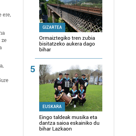
 ere,
GIZARTEA
ina
Ormaiztegiko tren zubia
 ze
bisitatzeko aukera dago
a
bihar
a,
5
Gure
EUSKARA
Eingo taldeak musika eta
dantza saioa eskainiko du
bihar Lazkaon