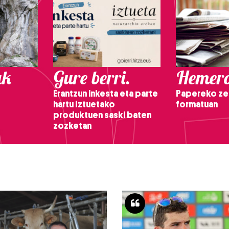
ak
Gure berri.
Hemero
Erantzun inkesta eta parte
Papereko ze
hartu Iztuetako
formatuan
produktuen saski baten
zozketan