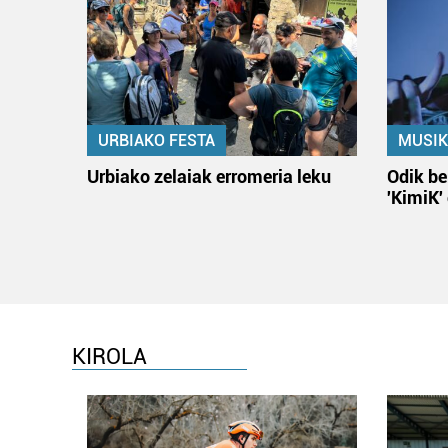
URBIAKO FESTA
MUSIK
Urbiako zelaiak erromeria leku
Odik be
'KimiK'
KIROLA