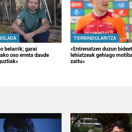
BOLADA
TXIRRINDULARITZA
o belarrik; garai
«Entrenatzen duzun bidee
ako oso erreta daude
lehiatzeak gehiago motib
guztiak»
zaitu»