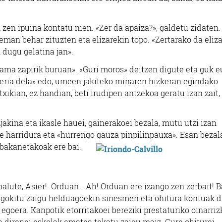
n zen ipuina kontatu nien. «Zer da apaiza?», galdetu zidaten.
 eman behar zituzten eta elizarekin topo. «Zertarako da eliza
 dugu gelatina jan».
ama zapirik buruan». «Guri moros» deitzen digute eta guk e
keria dela» edo, umeen jakiteko minaren hizkeran egindako
ikian, ez handian, beti irudipen antzekoa geratu izan zait,
zjakina eta ikasle hauei, gainerakoei bezala, mutu utzi izan
e harridura eta «hurrengo gauza pinpilinpauxa».
Esan bezal
 bakanetakoak ere bai.
lute, Asier!. Orduan… Ah! Orduan ere izango zen zerbait! B
egokitu zaigu helduagoekin sinesmen eta ohitura kontuak d
egoera. Kanpotik etorritakoei bereziki prestaturiko oinarriz
n direnei eskolak ematea tokatu zaigu maiz. Gure ohiturei