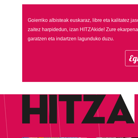
Goierriko albisteak euskaraz, libre eta kalitatez ja
zaitez harpidedun, izan HITZAkide!
Zure ekarpenar
garatzen eta indartzen lagunduko duzu.
Eg