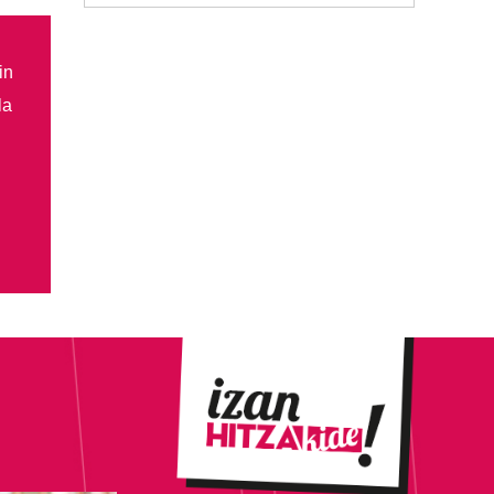
in
la