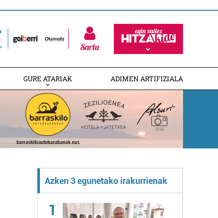
Sartu
GURE ATARIAK
ADIMEN ARTIFIZIALA
Azken 3 egunetako irakurrienak
1