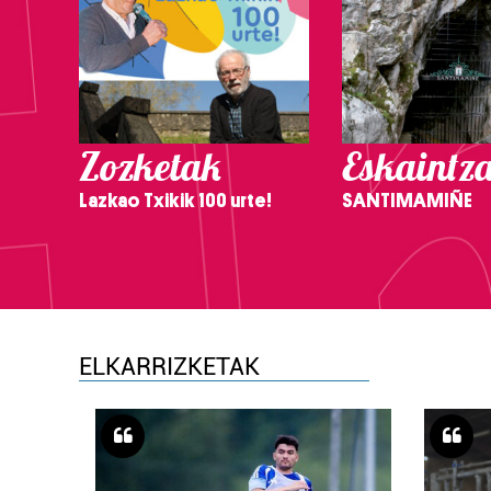
Zozketak
Eskaintz
Lazkao Txikik 100 urte!
SANTIMAMIÑE
ELKARRIZKETAK