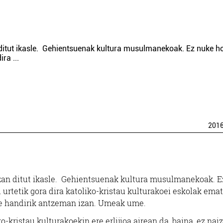
ditut ikasle. Gehientsuenak kultura musulmanekoak. Ez nuke ho
dira
...
201
zan ditut ikasle. Gehientsuenak kultura musulmanekoak. E
 urtetik gora dira katoliko-kristau kulturakoei eskolak ema
alde handirik antzeman izan. Umeak ume.
o-kristau kulturakoekin ere erlijioa airean da, baina, ez naiz