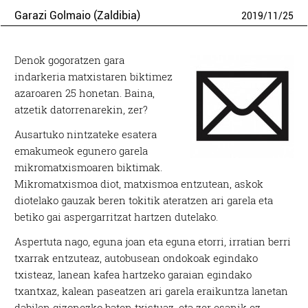
Garazi Golmaio (Zaldibia)
2019
/
11
/
25
Denok gogoratzen gara
indarkeria matxistaren biktimez
azaroaren 25 honetan. Baina,
atzetik datorrenarekin, zer?
Ausartuko nintzateke esatera
emakumeok egunero garela
mikromatxismoaren biktimak.
Mikromatxismoa diot, matxismoa entzutean, askok
diotelako gauzak beren tokitik ateratzen ari garela eta
betiko gai aspergarritzat hartzen dutelako.
Aspertuta nago, eguna joan eta eguna etorri, irratian berri
txarrak entzuteaz, autobusean ondokoak egindako
txisteaz, lanean kafea hartzeko garaian egindako
txantxaz, kalean paseatzen ari garela eraikuntza lanetan
dabilen gizonezko baten txistuaz, eta zer esanik ez,