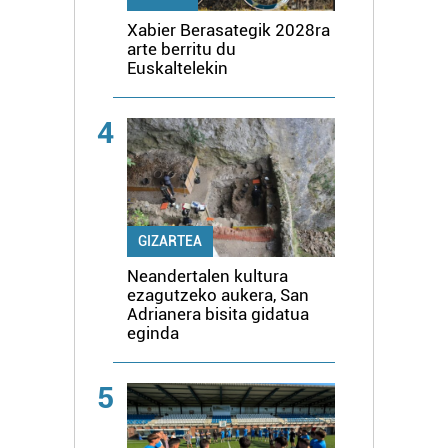
Xabier Berasategik 2028ra
arte berritu du
Euskaltelekin
4
GIZARTEA
Neandertalen kultura
ezagutzeko aukera, San
Adrianera bisita gidatua
eginda
5