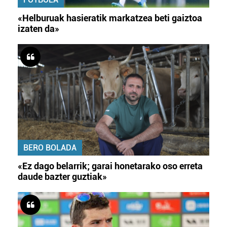
«Helburuak hasieratik markatzea beti gaiztoa
izaten da»
BERO BOLADA
«Ez dago belarrik; garai honetarako oso erreta
daude bazter guztiak»