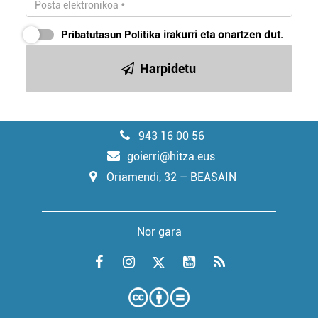
Pribatutasun Politika
irakurri eta onartzen dut.
Harpidetu
943 16 00 56
goierri@hitza.eus
Oriamendi, 32 – BEASAIN
Nor gara