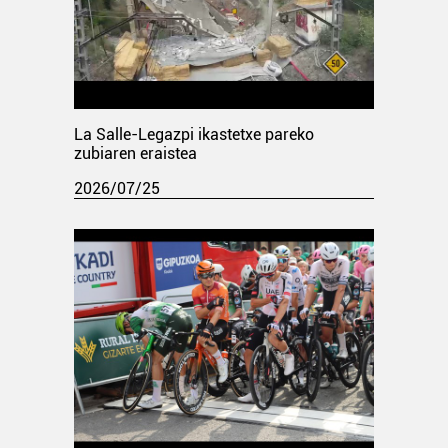
La Salle-Legazpi ikastetxe pareko
zubiaren eraistea
2026/07/25