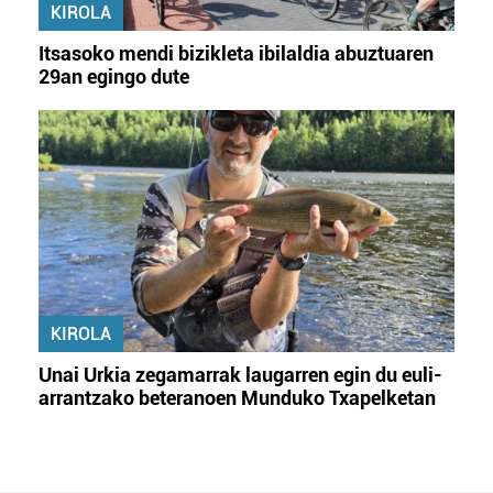
KIROLA
Itsasoko mendi bizikleta ibilaldia abuztuaren
29an egingo dute
KIROLA
Unai Urkia zegamarrak laugarren egin du euli-
arrantzako beteranoen Munduko Txapelketan