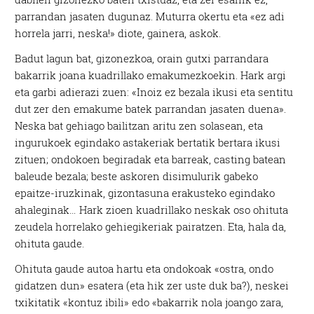
parrandan jasaten dugunaz. Muturra okertu eta «ez adi
horrela jarri, neska!» diote, gainera, askok.
Badut lagun bat, gizonezkoa, orain gutxi parrandara
bakarrik joana kuadrillako emakumezkoekin. Hark argi
eta garbi adierazi zuen: «Inoiz ez bezala ikusi eta sentitu
dut zer den emakume batek parrandan jasaten duena».
Neska bat gehiago bailitzan aritu zen solasean, eta
ingurukoek egindako astakeriak bertatik bertara ikusi
zituen; ondokoen begiradak eta barreak, casting batean
baleude bezala; beste askoren disimulurik gabeko
epaitze-iruzkinak, gizontasuna erakusteko egindako
ahaleginak… Hark zioen kuadrillako neskak oso ohituta
zeudela horrelako gehiegikeriak pairatzen. Eta, hala da,
ohituta gaude.
Ohituta gaude autoa hartu eta ondokoak «ostra, ondo
gidatzen dun» esatera (eta hik zer uste duk ba?), neskei
txikitatik «kontuz ibili» edo «bakarrik nola joango zara,