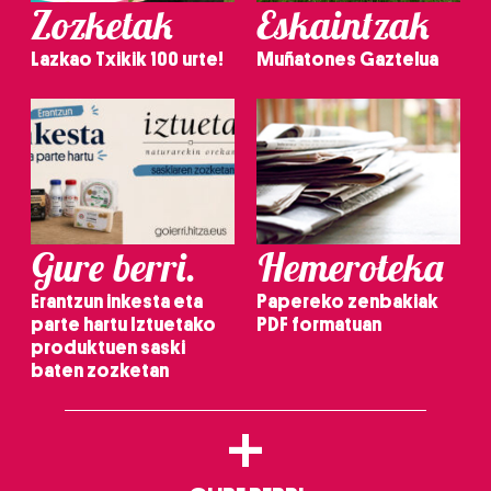
Zozketak
Eskaintzak
Lazkao Txikik 100 urte!
Muñatones Gaztelua
Gure berri.
Hemeroteka
Erantzun inkesta eta
Papereko zenbakiak
parte hartu Iztuetako
PDF formatuan
produktuen saski
baten zozketan
+