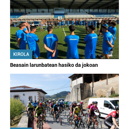
KIROLA
Beasain larunbatean hasiko da jokoan