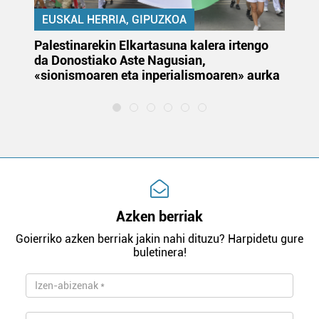
EUSKAL HERRIA, GIPUZKOA
Palestinarekin Elkartasuna kalera irtengo
Do
da Donostiako Aste Nagusian,
du
«sionismoaren eta inperialismoaren» aurka
et
Azken berriak
Goierriko azken berriak jakin nahi dituzu? Harpidetu gure
buletinera!