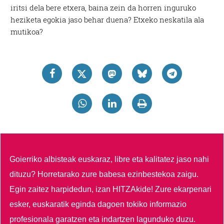
iritsi dela bere etxera, baina zein da horren inguruko
heziketa egokia jaso behar duena? Etxeko neskatila ala
mutikoa?
Goierriko albisteak euskaraz, libre eta kalitatez jaso nahi
dituzu?
Horretarako zure babesa ezinbestekoa zaigu.
Egin zaitez harpidedun, izan HITZAkide!
Zure ekarpenari
esker, euskaratik eginda dagoen tokiko informazio
profesionala garatzen eta indartzen lagunduko duzu.