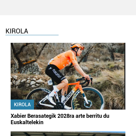
KIROLA
KIROLA
Xabier Berasategik 2028ra arte berritu du
Euskaltelekin