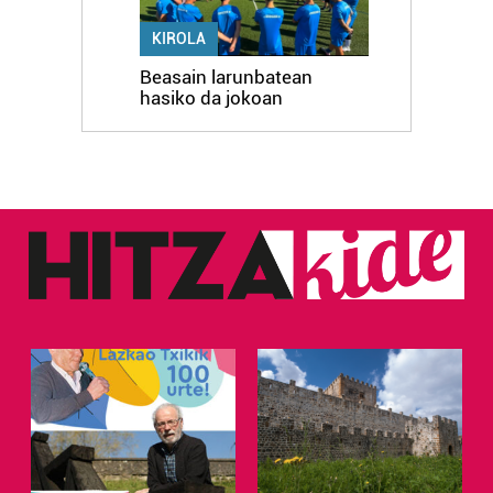
KIROLA
Beasain larunbatean
hasiko da jokoan