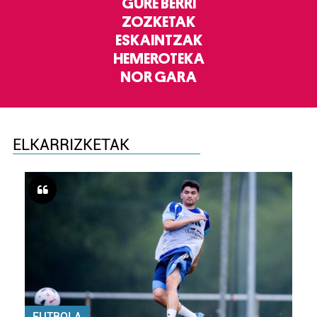
GURE BERRI
ZOZKETAK
ESKAINTZAK
HEMEROTEKA
NOR GARA
ELKARRIZKETAK
FUTBOLA