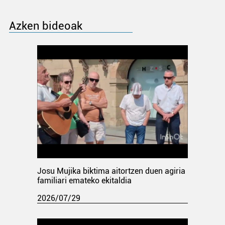
Azken bideoak
Josu Mujika biktima aitortzen duen agiria
familiari emateko ekitaldia
2026/07/29