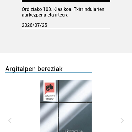
Ordiziako 103. Klasikoa. Txirrindularien
aurkezpena eta irteera
2026/07/25
Argitalpen bereziak