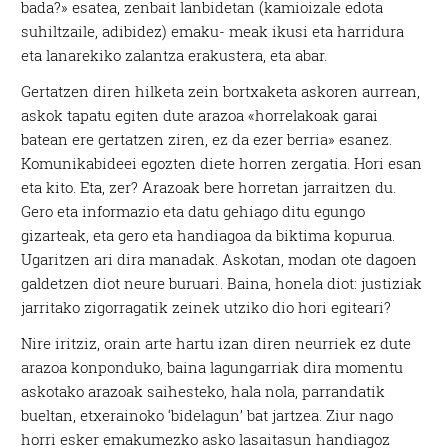
bada?» esatea, zenbait lanbidetan (kamioizale edota
suhiltzaile, adibidez) emaku- meak ikusi eta harridura
eta lanarekiko zalantza erakustera, eta abar.
Gertatzen diren hilketa zein bortxaketa askoren aurrean,
askok tapatu egiten dute arazoa «horrelakoak garai
batean ere gertatzen ziren, ez da ezer berria» esanez.
Komunikabideei egozten diete horren zergatia. Hori esan
eta kito. Eta, zer? Arazoak bere horretan jarraitzen du.
Gero eta informazio eta datu gehiago ditu egungo
gizarteak, eta gero eta handiagoa da biktima kopurua.
Ugaritzen ari dira manadak. Askotan, modan ote dagoen
galdetzen diot neure buruari. Baina, honela diot: justiziak
jarritako zigorragatik zeinek utziko dio hori egiteari?
Nire iritziz, orain arte hartu izan diren neurriek ez dute
arazoa konponduko, baina lagungarriak dira momentu
askotako arazoak saihesteko, hala nola, parrandatik
bueltan, etxerainoko ‘bidelagun’ bat jartzea. Ziur nago
horri esker emakumezko asko lasaitasun handiagoz