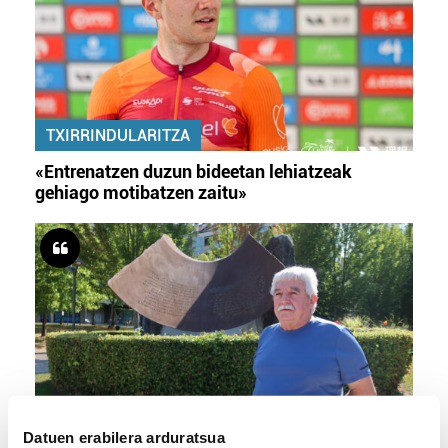
TXIRRINDULARITZA
«Entrenatzen duzun bideetan lehiatzeak
gehiago motibatzen zaitu»
MEMORIA HISTORIKOA
Datuen erabilera arduratsua