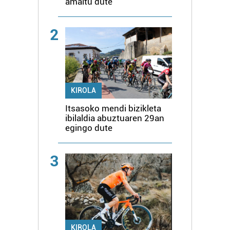
amaitu dute
2
KIROLA
Itsasoko mendi bizikleta
ibilaldia abuztuaren 29an
egingo dute
3
KIROLA