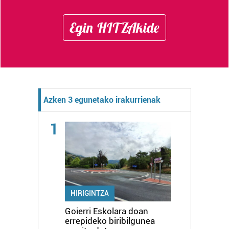
Egin HITZAkide
Azken 3 egunetako irakurrienak
1
HIRIGINTZA
Goierri Eskolara doan
errepideko biribilgunea