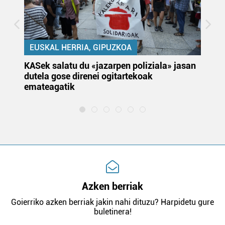
EUSKAL HERRIA, GIPUZKOA
KASek salatu du «jazarpen poliziala» jasan
Pa
dutela gose direnei ogitartekoak
da
emateagatik
«s
Azken berriak
Goierriko azken berriak jakin nahi dituzu? Harpidetu gure
buletinera!