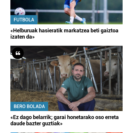
FUTBOLA
«Helburuak hasieratik markatzea beti gaiztoa
izaten da»
BERO BOLADA
«Ez dago belarrik; garai honetarako oso erreta
daude bazter guztiak»