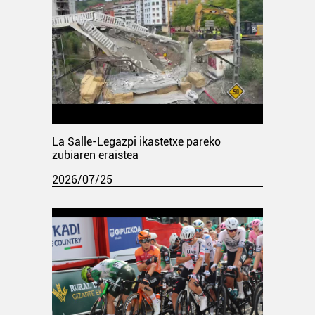
La Salle-Legazpi ikastetxe pareko
zubiaren eraistea
2026/07/25