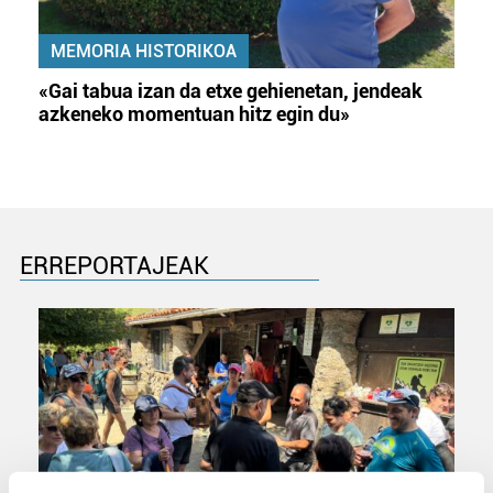
MEMORIA HISTORIKOA
«Gai tabua izan da etxe gehienetan, jendeak
azkeneko momentuan hitz egin du»
ERREPORTAJEAK