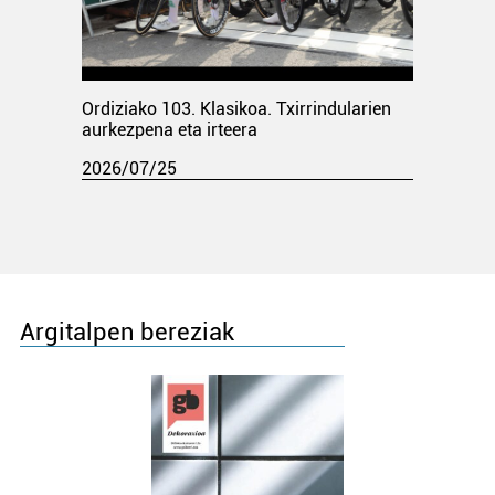
Ordiziako 103. Klasikoa. Txirrindularien
aurkezpena eta irteera
2026/07/25
Argitalpen bereziak