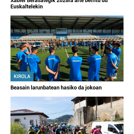
Xabier Berasategik 2028ra arte berritu du
Euskaltelekin
KIROLA
Beasain larunbatean hasiko da jokoan