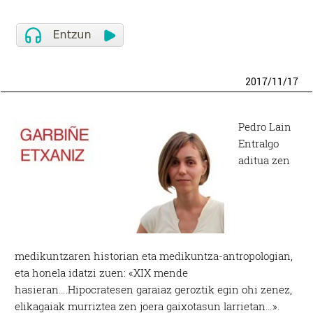
2017
/
11
/
17
Pedro Lain
Entralgo
aditua zen
medikuntzaren historian eta medikuntza-antropologian,
eta honela idatzi zuen: «XIX mende
hasieran….Hipocratesen garaiaz geroztik egin ohi zenez,
elikagaiak murriztea zen joera gaixotasun larrietan…».