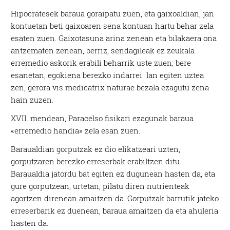
Hipocratesek baraua goraipatu zuen, eta gaixoaldian, jan
kontuetan beti gaixoaren sena kontuan hartu behar zela
esaten zuen. Gaixotasuna arina zenean eta bilakaera ona
antzematen zenean, berriz, sendagileak ez zeukala
erremedio askorik erabili beharrik uste zuen; bere
esanetan, egokiena berezko indarrei lan egiten uztea
zen, gerora vis medicatrix naturae bezala ezagutu zena
hain zuzen.
XVII. mendean, Paracelso fisikari ezagunak baraua
«erremedio handia» zela esan zuen.
Baraualdian gorputzak ez dio elikatzeari uzten,
gorputzaren berezko erreserbak erabiltzen ditu.
Baraualdia jatordu bat egiten ez dugunean hasten da, eta
gure gorputzean, urtetan, pilatu diren nutrienteak
agortzen direnean amaitzen da. Gorputzak barrutik jateko
erreserbarik ez duenean, baraua amaitzen da eta ahuleria
hasten da.