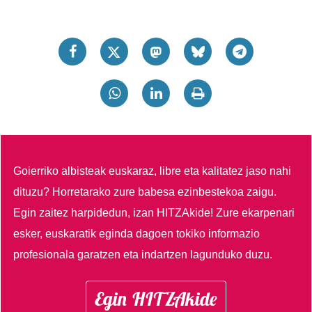
Goierriko albisteak euskaraz, libre eta kalitatez jaso nahi
dituzu?
Horretarako zure babesa ezinbestekoa zaigu.
Egin zaitez harpidedun, izan HITZAkide!
Zure ekarpenari
esker, euskaratik eginda dagoen tokiko informazio
profesionala garatzen eta indartzen lagunduko duzu.
Egin HITZAkide