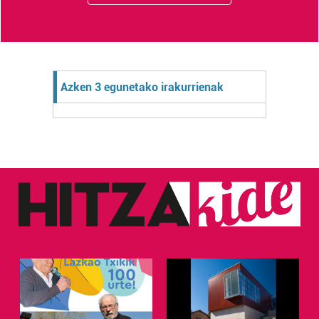
Azken 3 egunetako irakurrienak