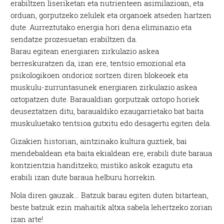
erabiltzen liseriketan eta nutrienteen asimilazioan, eta
orduan, gorputzeko zelulek eta organoek atseden hartzen
dute. Aurreztutako energia hori dena eliminazio eta
sendatze prozesuetan erabiltzen da.
Barau egitean energiaren zirkulazio askea
berreskuratzen da, izan ere, tentsio emozional eta
psikologikoen ondorioz sortzen diren blokeoek eta
muskulu-zurruntasunek energiaren zirkulazio askea
oztopatzen dute. Baraualdian gorputzak oztopo horiek
deuseztatzen ditu, baraualdiko ezaugarrietako bat baita
muskuluetako tentsioa gutxitu edo desagertu egiten dela.
Gizakien historian, aintzinako kultura guztiek, bai
mendebaldean eta baita ekialdean ere, erabili dute baraua
kontzientzia handitzeko; mistiko askok ezagutu eta
erabili izan dute baraua helburu horrekin.
Nola diren gauzak… Batzuk barau egiten duten bitartean,
beste batzuk ezin mahaitik altxa sabela lehertzeko zorian
izan arte!