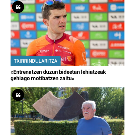
TXIRRINDULARITZA
«Entrenatzen duzun bideetan lehiatzeak
gehiago motibatzen zaitu»