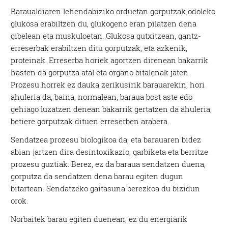
Baraualdiaren lehendabiziko orduetan gorputzak odoleko
glukosa erabiltzen du, glukogeno eran pilatzen dena
gibelean eta muskuloetan. Glukosa gutxitzean, gantz-
erreserbak erabiltzen ditu gorputzak, eta azkenik,
proteinak. Erreserba horiek agortzen direnean bakarrik
hasten da gorputza atal eta organo bitalenak jaten.
Prozesu horrek ez dauka zerikusirik barauarekin, hori
ahuleria da, baina, normalean, baraua bost aste edo
gehiago luzatzen denean bakarrik gertatzen da ahuleria,
betiere gorputzak dituen erreserben arabera.
Sendatzea prozesu biologikoa da, eta barauaren bidez
abian jartzen dira desintoxikazio, garbiketa eta berritze
prozesu guztiak. Berez, ez da baraua sendatzen duena,
gorputza da sendatzen dena barau egiten dugun
bitartean. Sendatzeko gaitasuna berezkoa du bizidun
orok.
Norbaitek barau egiten duenean, ez du energiarik