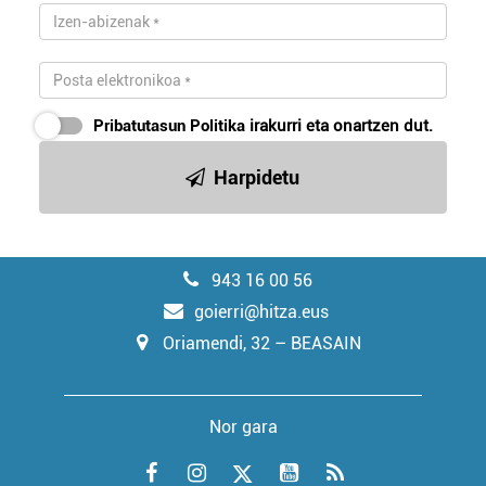
Pribatutasun Politika
irakurri eta onartzen dut.
Harpidetu
943 16 00 56
goierri@hitza.eus
Oriamendi, 32 – BEASAIN
Nor gara