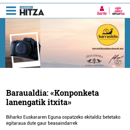
Sartu
Baraualdia: «Konponketa
lanengatik itxita»
Biharko Euskararen Eguna ospatzeko ekitaldiz betetako
egitaraua dute gaur beasaindarrek