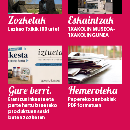
Zozketak
Eskaintzak
Lazkao Txikik 100 urte!
TXAKOLIN MUSEOA-
TXAKOLINGUNEA
Gure berri.
Hemeroteka
Erantzun inkesta eta
Papereko zenbakiak
parte hartu Iztuetako
PDF formatuan
produktuen saski
baten zozketan