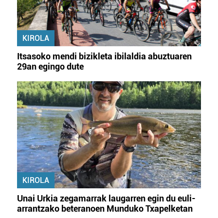
KIROLA
Itsasoko mendi bizikleta ibilaldia abuztuaren
29an egingo dute
KIROLA
Unai Urkia zegamarrak laugarren egin du euli-
arrantzako beteranoen Munduko Txapelketan