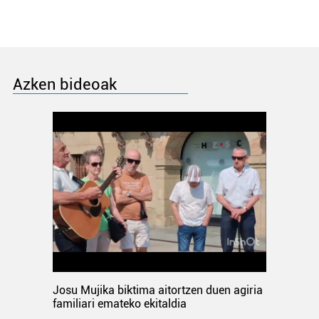
Azken bideoak
Josu Mujika biktima aitortzen duen agiria
familiari emateko ekitaldia