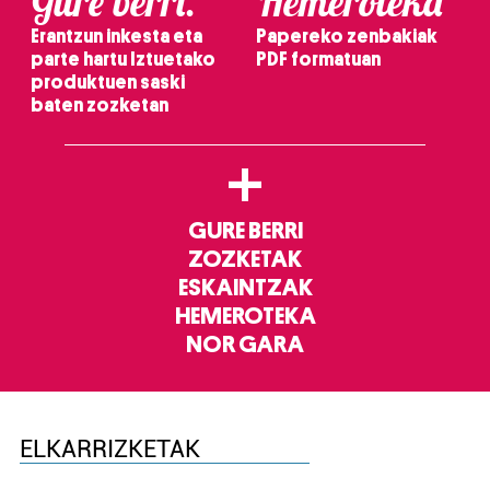
Gure berri.
Hemeroteka
Erantzun inkesta eta
Papereko zenbakiak
parte hartu Iztuetako
PDF formatuan
produktuen saski
baten zozketan
+
GURE BERRI
ZOZKETAK
ESKAINTZAK
HEMEROTEKA
NOR GARA
ELKARRIZKETAK