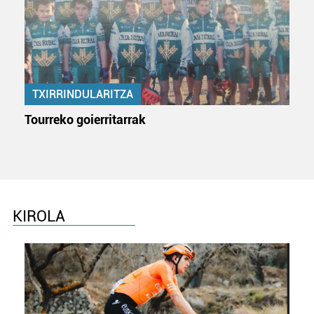
baliatzen gara. Ohar hau onartuz gero, teknologia hori
erabiltzeko baimen esplizitua ematen diguzu.
Gehiago
irakurri
TXIRRINDULARITZA
Tourreko goierritarrak
KIROLA