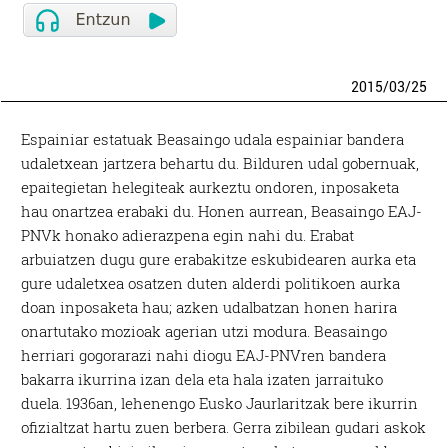
2015
/
03
/
25
Espainiar estatuak Beasaingo udala espainiar bandera
udaletxean jartzera behartu du. Bilduren udal gobernuak,
epaitegietan helegiteak aurkeztu ondoren, inposaketa
hau onartzea erabaki du. Honen aurrean, Beasaingo EAJ-
PNVk honako adierazpena egin nahi du. Erabat
arbuiatzen dugu gure erabakitze eskubidearen aurka eta
gure udaletxea osatzen duten alderdi politikoen aurka
doan inposaketa hau; azken udalbatzan honen harira
onartutako mozioak agerian utzi modura. Beasaingo
herriari gogorarazi nahi diogu EAJ-PNVren bandera
bakarra ikurrina izan dela eta hala izaten jarraituko
duela. 1936an, lehenengo Eusko Jaurlaritzak bere ikurrin
ofizialtzat hartu zuen berbera. Gerra zibilean gudari askok