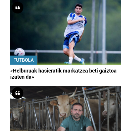
FUTBOLA
«Helburuak hasieratik markatzea beti gaiztoa
izaten da»