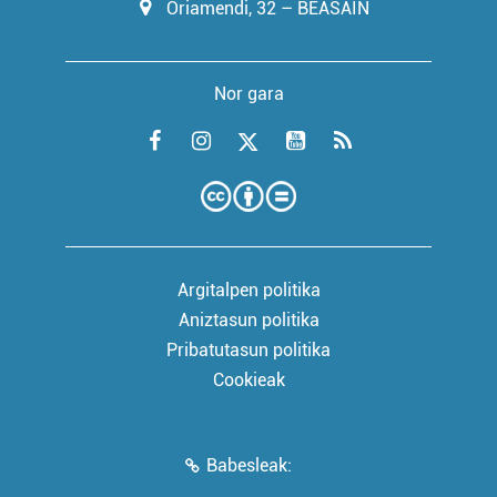
Oriamendi, 32 – BEASAIN
Nor gara
Argitalpen politika
Aniztasun politika
Pribatutasun politika
Cookieak
Babesleak: