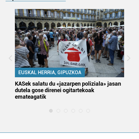
EUSKAL HERRIA, GIPUZKOA
KASek salatu du «jazarpen poliziala» jasan
Pa
dutela gose direnei ogitartekoak
da
emateagatik
«s