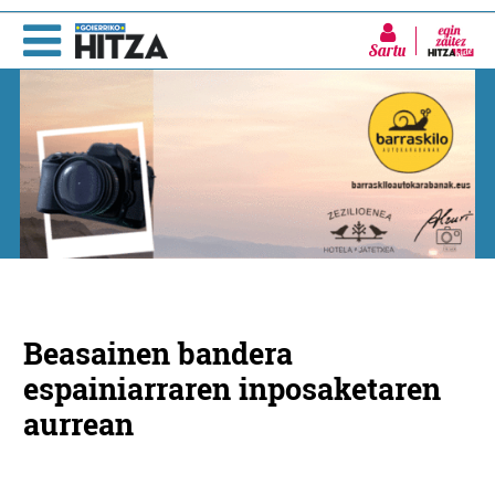
Sartu
Beasainen bandera
espainiarraren inposaketaren
aurrean