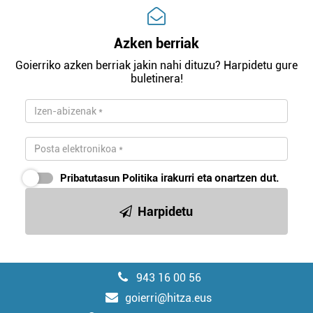
Azken berriak
Goierriko azken berriak jakin nahi dituzu? Harpidetu gure
buletinera!
Pribatutasun Politika
irakurri eta onartzen dut.
Harpidetu
943 16 00 56
goierri@hitza.eus