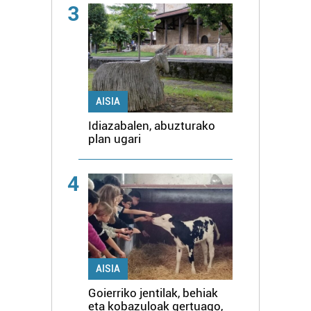
3
AISIA
Idiazabalen, abuzturako
plan ugari
4
AISIA
Goierriko jentilak, behiak
eta kobazuloak gertuago,