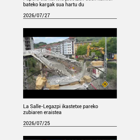
bateko kargak sua hartu du
2026/07/27
La Salle-Legazpi ikastetxe pareko
zubiaren eraistea
2026/07/25