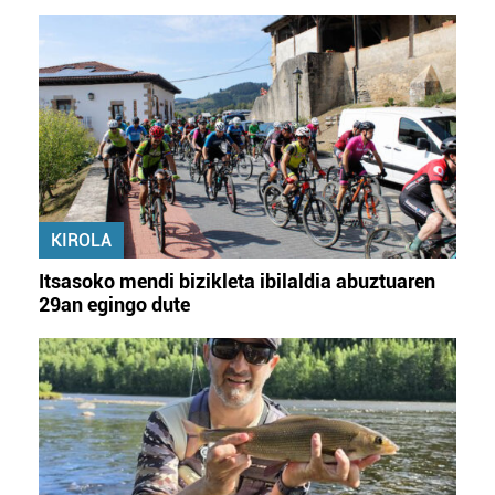
KIROLA
Itsasoko mendi bizikleta ibilaldia abuztuaren
29an egingo dute