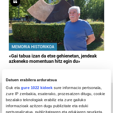
MEMORIA HISTORIKOA
«Gai tabua izan da etxe gehienetan, jendeak
azkeneko momentuan hitz egin du»
Datuen erabilera arduratsua
Guk eta
gure 1022 kideek
sure informacio pertsonala,
zure IP zenbakia, esaterako, prozesatzen ditugu, cookie
ERREPORTAJEAK
bezalako teknologiak erabiliz eta zure gailuko
informazioak azitzen dugu publizitate eta eduki
pertsonalizatua, publizitatearen eta edukiaren neurketa,