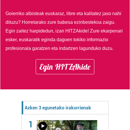
Goierriko albisteak euskaraz, libre eta kalitatez jaso nahi
dituzu?
Horretarako zure babesa ezinbestekoa zaigu.
Egin zaitez harpidedun, izan HITZAkide!
Zure ekarpenari
esker, euskaratik eginda dagoen tokiko informazio
profesionala garatzen eta indartzen lagunduko duzu.
Egin HITZAkide
Azken 3 egunetako irakurrienak
1