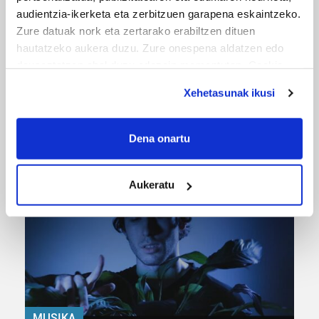
audientzia-ikerketa eta zerbitzuen garapena eskaintzeko.
Zure datuak nork eta zertarako erabiltzen dituen
hautatzeko aukera duzu. Zure onespena aldatzen edo
deuseztatzen ahal duzu edozein momentutan, Cookie
deklaraziotik edo Privacy triggerean klikatuz.
Xehetasunak ikusi
If you allow, we would also like to:
URBIAKO FESTA
Collect information about your geographical
Dena onartu
Urbiako zelaiak erromeria leku
location which can be accurate to within several
meters
Aukeratu
Identify your device by actively scanning it for
specific characteristics (fingerprinting)
Find out more about how your personal data is processed
and set your preferences in the
details section
.
Guk eta gure bazkideek zure datu pertsonalak
prozesatzen ditugu, zure IP zenbakia, besteak beste,
teknologia erabiliz, cookieak adibidez, iragarki eta eduki
MUSIKA