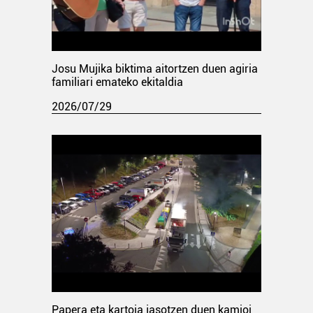
Josu Mujika biktima aitortzen duen agiria
familiari emateko ekitaldia
2026/07/29
Papera eta kartoia jasotzen duen kamioi