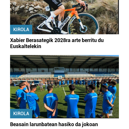
KIROLA
Xabier Berasategik 2028ra arte berritu du
Euskaltelekin
KIROLA
Beasain larunbatean hasiko da jokoan