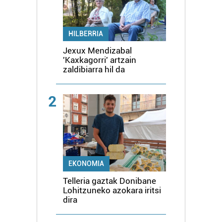
HILBERRIA
Jexux Mendizabal
'Kaxkagorri' artzain
zaldibiarra hil da
2
EKONOMIA
Telleria gaztak Donibane
Lohitzuneko azokara iritsi
dira