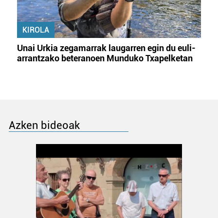
KIROLA
Unai Urkia zegamarrak laugarren egin du euli-
arrantzako beteranoen Munduko Txapelketan
Azken bideoak