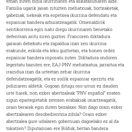
eman zuten bizia ikurrinaren eta askatasunaren alde.
Familia ugarik jasan zituzten mehatxuak, bortxaketak,
gabeziak, nekeak eta espetxea ikurrina defendatu eta
espainiar bandera arbuiatzeagatik. Omenaldirik
sentikorrena egin nahi diegu ikurrinaren benetako
defentsan aritu ziren guztiei. Francoren diktadura
garaian debekatu eta zapaldua izan zen ikurrina
erakunde, eskola eta leku guztietan, eta honen ordez
espainiar bandera inposatu zuten. Diktadura ondoren
legeztatu bazuten ere, EAJ-PNV mehatxatua, jarraitua eta
iraindua izan da urteetan zehar ikurrina
defendatzeagatik, eta ez soilik espainiar ejerzitu eta
poliziaren aldetik. Gogoan ditugu oso urrun ez dauden
urte haiek, non ezker abertzaleak “PNV español” esaten
zigun epaitegietatik zetozen erabakiak onartzeagatik,
orain beraiek egin duten bezalaxe. Non dago orain ezker
abertzalearen desobedientzia zibila? Orain ezker
abertzalea gure udalaren gobernuan dagoelako ez al da
tokatzen? Diputazioan ere Bilduk, bertan bandera