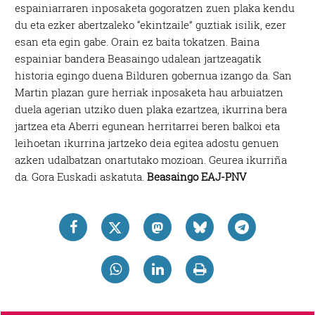
espainiarraren inposaketa gogoratzen zuen plaka kendu
du eta ezker abertzaleko “ekintzaile” guztiak isilik, ezer
esan eta egin gabe. Orain ez baita tokatzen. Baina
espainiar bandera Beasaingo udalean jartzeagatik
historia egingo duena Bilduren gobernua izango da. San
Martin plazan gure herriak inposaketa hau arbuiatzen
duela agerian utziko duen plaka ezartzea, ikurrina bera
jartzea eta Aberri egunean herritarrei beren balkoi eta
leihoetan ikurrina jartzeko deia egitea adostu genuen
azken udalbatzan onartutako mozioan. Geurea ikurriña
da. Gora Euskadi askatuta.
Beasaingo EAJ-PNV