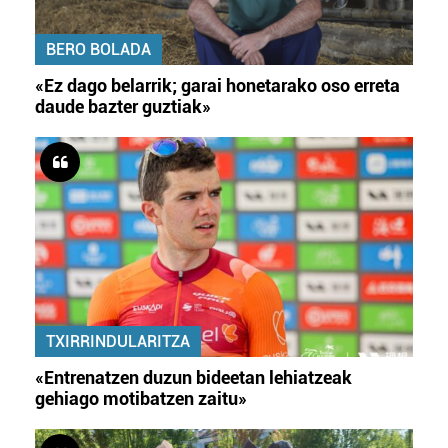
BERO BOLADA
«Ez dago belarrik; garai honetarako oso erreta
daude bazter guztiak»
TXIRRINDULARITZA
«Entrenatzen duzun bideetan lehiatzeak
gehiago motibatzen zaitu»