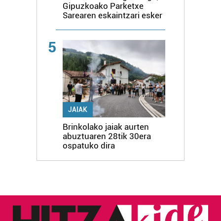
Gipuzkoako Parketxe
Sarearen eskaintzari esker
5
JAIAK
Brinkolako jaiak aurten
abuztuaren 28tik 30era
ospatuko dira