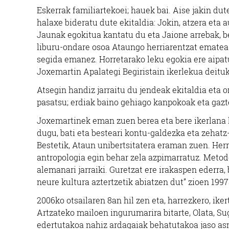
Eskerrak familiartekoei; hauek bai. Aise jakin du
halaxe bideratu dute ekitaldia: Jokin, atzera eta a
Jaunak egokitua kantatu du eta Jaione arrebak, b
liburu-ondare osoa Ataungo herriarentzat ematea 
segida emanez. Horretarako leku egokia ere aipat
Joxemartin Apalategi Begiristain ikerlekua deituk
Atsegin handiz jarraitu du jendeak ekitaldia eta 
pasatsu; erdiak baino gehiago kanpokoak eta gaz
Joxemartinek eman zuen berea eta bere ikerlana 
dugu, bati eta besteari kontu-galdezka eta zehat
Bestetik, Ataun unibertsitatera eraman zuen. Herr
antropologia egin behar zela azpimarratuz. Meto
alemanari jarraiki. Guretzat ere irakaspen ederra,
neure kultura aztertzetik abiatzen dut” zioen 1997
2006ko otsailaren 8an hil zen eta, harrezkero, ike
Artzateko mailoen ingurumarira bitarte, Olata, Sug
edertutakoa nahiz ardagaiak behatutakoa jaso asmoz