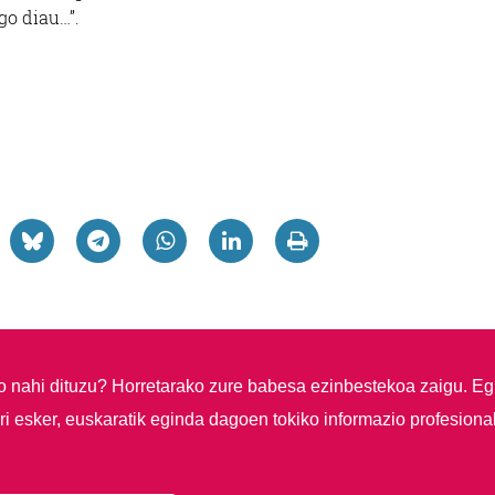
go diau…”.
so nahi dituzu?
Horretarako zure babesa ezinbestekoa zaigu. Eg
i esker, euskaratik eginda dagoen tokiko informazio profesiona