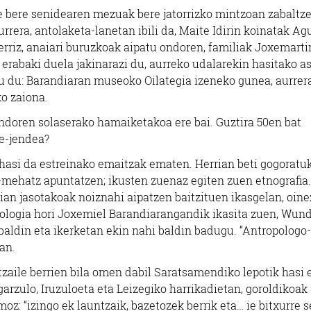
te bere senidearen mezuak bere jatorrizko mintzoan zabaltz
urrera, antolaketa-lanetan ibili da, Maite Idirin koinatak Ag
erriz, anaiari buruzkoak aipatu ondoren, familiak Joxemart
erabaki duela jakinarazi du, aurreko udalarekin hasitako a
u du: Barandiaran museoko Oilategia izeneko gunea, aurrer
o zaiona.
ondoren solaserako hamaiketakoa ere bai. Guztira 50en bat
te-jendea?
hasi da estreinako emaitzak ematen. Herrian beti gogoratu
z-mehatz apuntatzen; ikusten zuenaz egiten zuen etnografia.
ian jasotakoak noiznahi aipatzen baitzituen ikasgelan, oin
dologia hori Joxemiel Barandiarangandik ikasita zuen, Wun
 baldin eta ikerketan ekin nahi baldin badugu. “Antropologo
an.
rtzaile berrien bila omen dabil Saratsamendiko lepotik hasi 
arzulo, Iruzuloeta eta Leizegiko harrikadietan, goroldikoak
: “izingo ek launtzaik, bazetozek berrik eta… ie bitxurre se