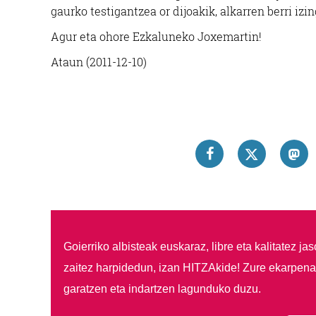
gaurko testigantzea or dijoakik, alkarren berri izin
Agur eta ohore Ezkaluneko Joxemartin!
Ataun (2011-12-10)
Goierriko albisteak euskaraz, libre eta kalitatez ja
zaitez harpidedun, izan HITZAkide!
Zure ekarpenar
garatzen eta indartzen lagunduko duzu.