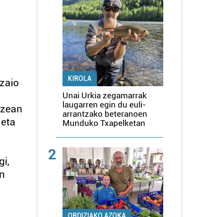
KIROLA
 zaio
Unai Urkia zegamarrak
laugarren egin du euli-
uzean
arrantzako beteranoen
 eta
Munduko Txapelketan
2
gi,
an
ORDIZIAKO AZOKA