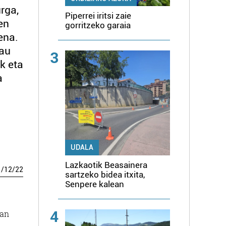
rga,
Piperrei iritsi zaie
en
gorritzeko garaia
ena.
hau
3
ik eta
a
UDALA
Lazkaotik Beasainera
1
/
12
/
22
sartzeko bidea itxita,
Senpere kalean
4
gan