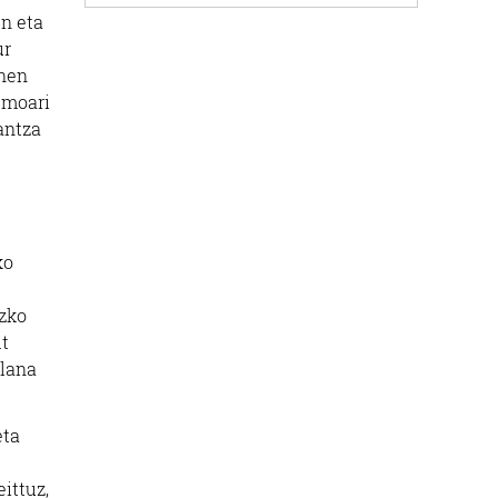
en eta
ur
inen
smoari
antza
ko
ezko
dt
-lana
eta
ittuz,