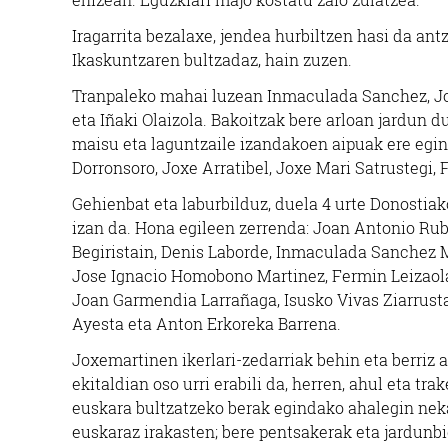
Iragarrita bezalaxe, jendea hurbiltzen hasi da ant
Ikaskuntzaren bultzadaz, hain zuzen.
Tranpaleko mahai luzean Inmaculada Sanchez, Joa
eta Iñaki Olaizola. Bakoitzak bere arloan jardun
maisu eta laguntzaile izandakoen aipuak ere egin 
Dorronsoro, Joxe Arratibel, Joxe Mari Satrustegi, 
Gehienbat eta laburbilduz, duela 4 urte Donosti
izan da. Hona egileen zerrenda: Joan Antonio Rub
Begiristain, Denis Laborde, Inmaculada Sanchez M
Jose Ignacio Homobono Martinez, Fermin Leizaola 
Joan Garmendia Larrañaga, Isusko Vivas Ziarrus
Ayesta eta Anton Erkoreka Barrena.
Joxemartinen ikerlari-zedarriak behin eta berriz 
ekitaldian oso urri erabili da, herren, ahul eta tr
euskara bultzatzeko berak egindako ahalegin nek
euskaraz irakasten; bere pentsakerak eta jardunb