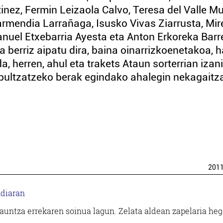
ez, Fermin Leizaola Calvo, Teresa del Valle Mu
armendia Larrañaga, Isusko Vivas Ziarrusta, Mir
uel Etxebarria Ayesta eta Anton Erkoreka Barr
a berriz aipatu dira, baina oinarrizkoenetakoa, 
da, herren, ahul eta trakets Ataun sorterrian izan
 bultzatzeko berak egindako ahalegin nekagaitz
201
ndiaran
gauntza errekaren soinua lagun. Zelata aldean zapelaria he