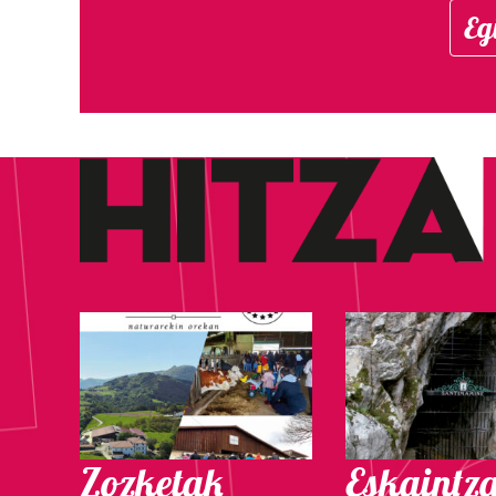
Eg
Zozketak
Eskaintz