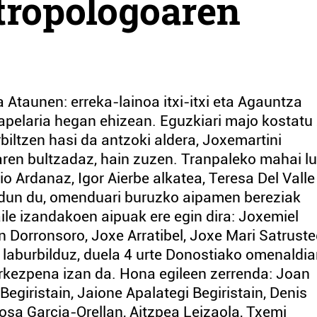
ntropologoaren
Ataunen: erreka-lainoa itxi-itxi eta Agauntza
apelaria hegan ehizean. Eguzkiari majo kostatu
rbiltzen hasi da antzoki aldera, Joxemartini
zaren bultzadaz, hain zuzen. Tranpaleko mahai l
Ardanaz, Igor Aierbe alkatea, Teresa Del Valle
jardun du, omenduari buruzko aipamen bereziak
ile izandakoen aipuak ere egin dira: Joxemiel
n Dorronsoro, Joxe Arratibel, Joxe Mari Satruste
 laburbilduz, duela 4 urte Donostiako omenaldi
rkezpena izan da. Hona egileen zerrenda: Joan
egiristain, Jaione Apalategi Begiristain, Denis
sa Garcia-Orellan, Aitzpea Leizaola, Txemi