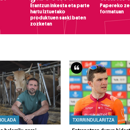
Erantzun inkesta eta parte
Papereko ze
hartu Iztuetako
formatuan
produktuen saski baten
zozketan
BOLADA
TXIRRINDULARITZA