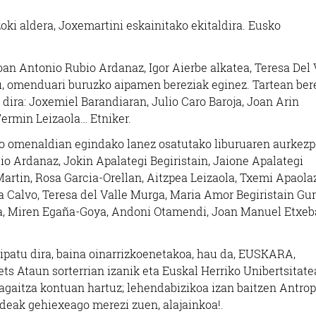
zoki aldera, Joxemartini eskainitako ekitaldira. Eusko
n Antonio Rubio Ardanaz, Igor Aierbe alkatea, Teresa Del 
 du, omenduari buruzko aipamen bereziak eginez. Tartean ber
dira: Joxemiel Barandiaran, Julio Caro Baroja, Joan Arin
Fermin Leizaola… Etniker.
ako omenaldian egindako lanez osatutako liburuaren aurkez
io Ardanaz, Jokin Apalategi Begiristain, Jaione Apalategi
artin, Rosa Garcia-Orellan, Aitzpea Leizaola, Txemi Apaola
Calvo, Teresa del Valle Murga, Maria Amor Begiristain Gur
ta, Miren Egaña-Goya, Andoni Otamendi, Joan Manuel Etxeb
aipatu dira, baina oinarrizkoenetakoa, hau da, EUSKARA,
akets Ataun sorterrian izanik eta Euskal Herriko Unibertsitat
agaitza kontuan hartuz; lehendabizikoa izan baitzen Antrop
ideak gehiexeago merezi zuen, alajainkoa!.