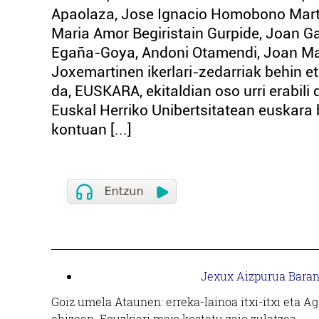
Apaolaza, Jose Ignacio Homobono Martin
Maria Amor Begiristain Gurpide, Joan G
Egaña-Goya, Andoni Otamendi, Joan Man
Joxemartinen ikerlari-zedarriak behin et
da, EUSKARA, ekitaldian oso urri erabili 
Euskal Herriko Unibertsitatean euskara
kontuan [...]
Jexux Aizpurua Bara
Goiz umela Ataunen: erreka-lainoa itxi-itxi eta A
ehizean. Eguzkiari majo kostatu zaio zulatzea.