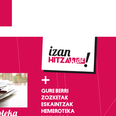
+
GURE BERRI
ZOZKETAK
ESKAINTZAK
teka
HEMEROTEKA