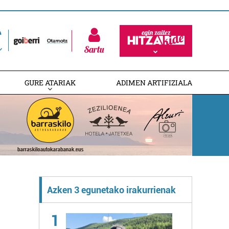
Sartu
GURE ATARIAK
ADIMEN ARTIFIZIALA
Azken 3 egunetako irakurrienak
1