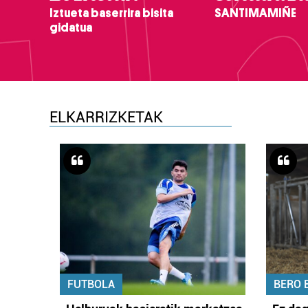
Iztueta baserrira bisita
SANTIMAMIÑE
gidatua
ELKARRIZKETAK
FUTBOLA
BERO 