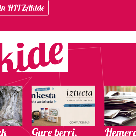
in HITZAkide
ak
Gure berri.
Hemero