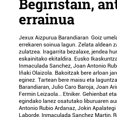
Begiristain, a
errainua
Jexux Aizpurua Barandiaran Goiz umela 
errekaren soinua lagun. Zelata aldean z
zulatzea. Iragarrita bezalaxe, jendea hu
eskainitako ekitaldira. Eusko Ikaskunt
Inmaculada Sanchez, Joan Antonio Rubio 
Iñaki Olaizola. Bakoitzak bere arloan 
eginez. Tartean bere maisu eta laguntza
Barandiaran, Julio Caro Baroja, Joan Ari
Fermin Leizaola… Etniker. Gehienbat eta
egindako lanez osatutako liburuaren au
Antonio Rubio Ardanaz, Jokin Apalategi B
Laborde, Inmaculada Sanchez Martin, Ro