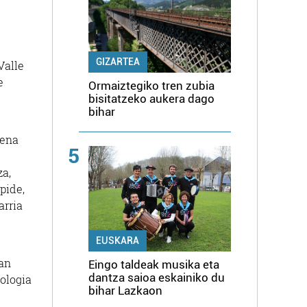
GIZARTEA
Valle
e
Ormaiztegiko tren zubia
bisitatzeko aukera dago
bihar
pena
5
za,
pide,
arria
EUSKARA
ean
Eingo taldeak musika eta
dantza saioa eskainiko du
ologia
bihar Lazkaon