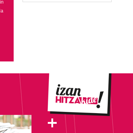
in
la
+