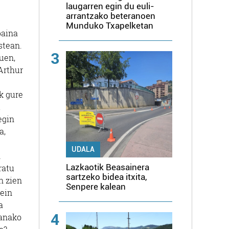
laugarren egin du euli-
arrantzako beteranoen
Munduko Txapelketan
baina
stean.
3
uen,
Arthur
k gure
i
egin
a,
UDALA
n
Lazkaotik Beasainera
ratu
sartzeko bidea itxita,
n zien
Senpere kalean
Zein
a
4
ganako