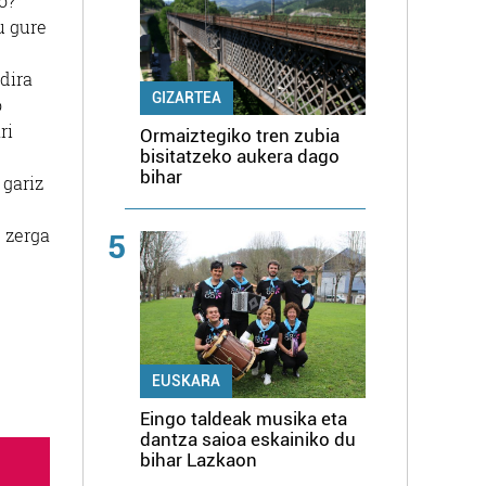
o?
u gure
 dira
GIZARTEA
o
ri
Ormaiztegiko tren zubia
bisitatzeko aukera dago
bihar
 gariz
e zerga
5
EUSKARA
Eingo taldeak musika eta
dantza saioa eskainiko du
bihar Lazkaon