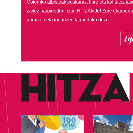
Goierriko albisteak euskaraz, libre eta kalitatez ja
zaitez harpidedun, izan HITZAkide!
Zure ekarpenar
garatzen eta indartzen lagunduko duzu.
Eg