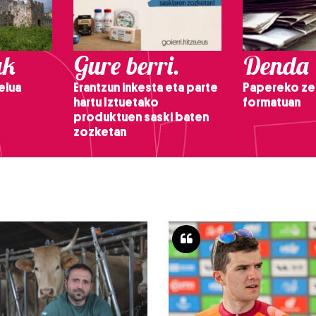
ak
Gure berri.
Denda
elua
Erantzun inkesta eta parte
Papereko ze
hartu Iztuetako
formatuan
produktuen saski baten
zozketan