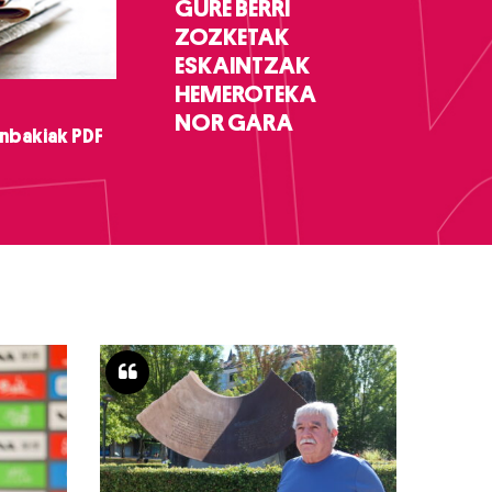
GURE BERRI
ZOZKETAK
ESKAINTZAK
HEMEROTEKA
NOR GARA
nbakiak PDF