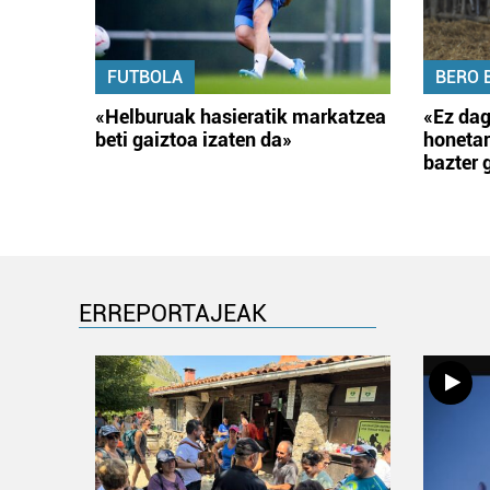
FUTBOLA
BERO 
«Helburuak hasieratik markatzea
«Ez dag
beti gaiztoa izaten da»
honetar
bazter 
ERREPORTAJEAK