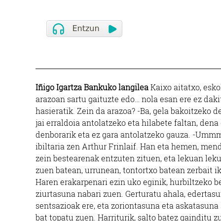
Iñigo Igartza Bankuko langilea
Kaixo aitatxo, esko
arazoan sartu gaituzte edo… nola esan ere ez dakit
hasieratik. Zein da arazoa? -Ba, gela bakoitzeko 
jai erraldoia antolatzeko eta hilabete faltan, den
denborarik eta ez gara antolatzeko gauza. -Ummmm
ibiltaria zen Arthur Frinlaif. Han eta hemen, mend
zein bestearenak entzuten zituen, eta lekuan lek
zuen batean, urrunean, tontortxo batean zerbait ik
Haren erakarpenari ezin uko eginik, hurbiltzeko b
ziurtasuna nabari zuen. Gerturatu ahala, edertas
sentsazioak ere, eta zoriontasuna eta askatasuna a
bat topatu zuen. Harriturik, salto batez gainditu z