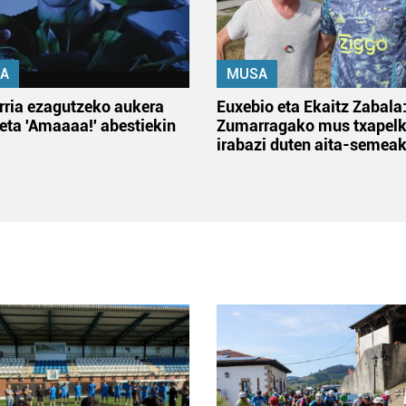
A
MUSA
rria ezagutzeko aukera
Euxebio eta Ekaitz Zabala
 eta 'Amaaaa!' abestiekin
Zumarragako mus txapelk
irabazi duten aita-semea