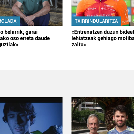
BOLADA
TXIRRINDULARITZA
o belarrik; garai
«Entrenatzen duzun bidee
ako oso erreta daude
lehiatzeak gehiago motib
guztiak»
zaitu»