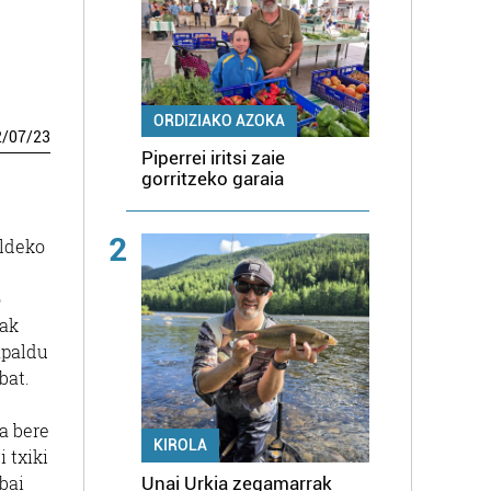
ORDIZIAKO AZOKA
2
/
07
/
23
Piperrei iritsi zaie
gorritzeko garaia
2
aldeko
o
nak
apaldu
bat.
a bere
KIROLA
 txiki
ibai
Unai Urkia zegamarrak