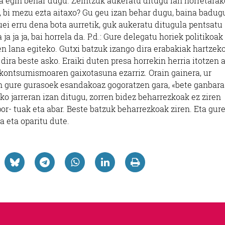
ka egin behar dugu. Zeintzuk aukeratu ditugu lan horretarak
z, bi mezu ezta aitaxo? Gu geu izan behar dugu, baina badug
ei erru dena bota aurretik, guk aukeratu ditugula pentsatu
ja ja ja, bai horrela da. P.d.: Gure delegatu horiek politikoak
en lana egiteko. Gutxi batzuk izango dira erabakiak hartzek
ira beste asko. Eraiki duten presa horrekin herria itotzen a
n kontsumismoaren gaixotasuna ezarriz. Orain gainera, ur
in gure gurasoek esandakoaz gogoratzen gara, «bete ganbara
ako jarreran izan ditugu, zorren bidez beharrezkoak ez ziren
por- tuak eta abar. Beste batzuk beharrezkoak ziren. Eta gur
a eta oparitu dute.