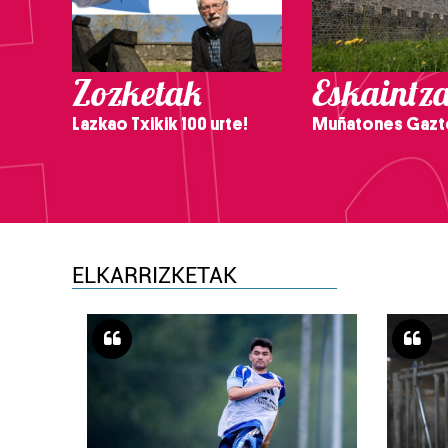
Zozketak
Eskaintz
Lazkao Txikik 100 urte!
Muñatones Gazt
ELKARRIZKETAK