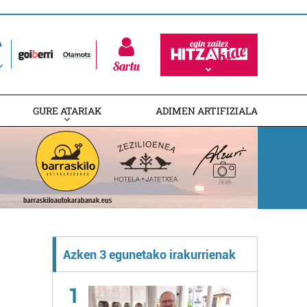
Sartu
GURE ATARIAK
ADIMEN ARTIFIZIALA
Azken 3 egunetako irakurrienak
1