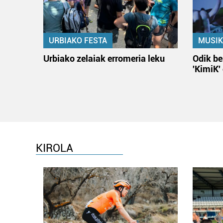
URBIAKO FESTA
MUSIK
Urbiako zelaiak erromeria leku
Odik be
'KimiK'
KIROLA