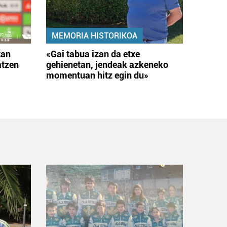
MEMORIA HISTORIKOA
tan
«Gai tabua izan da etxe
atzen
gehienetan, jendeak azkeneko
momentuan hitz egin du»