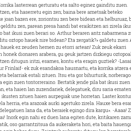
orrika lasterrean gerturatu eta salto eginez gainditu zuen.
rtzen, eta haserretu egin zen; baina bere ametsak beteko
e joan bazen ere, zoriontsu zen bere bidean eta helburuaz, 
lditu zen, parean presa handi bat eraikitzen ari zirela iku
o bat ikusi zuen berari so. Arthur beraren antz nabarmena z
 ditu oztopo hauek nire bidean? Eta zergatik?» galdetu zuen 
ti hauek ez zeuden hemen zu etorri artean! Zuk zeuk ekarri
uin honek dionaren arabera, gu geuk jartzen dizkiegu oztopoa
otzen ditugun iritzi, esames, kontu eta eragin guztiek? -Lasa
r Frinlaif- ek zuk esandakoa hausnartu, eta korrika atzera 
ta belarriak estali zituen. Itsu eta gor bihurturik, norberago
 egin zuen tontorreraino. Bertatik jende pila bat ikusi zuen
n, eta haien lan zuzendariek, delegatuek, diru saria emate
 ikusten zituen haien aurpegiak une horretan. Laster kontu
ela herria, eta arazoak aurki agertuko zirela. Hauxe bera esa
delegatuen lana da, eta beraiek egingo dira kargu». -Aaaa! 
i! Inork egin nahi ez duen lana egiten dute, kritikaren zam
atik, oso garrantzitsua da aukeraketa hori, eta baita hauen