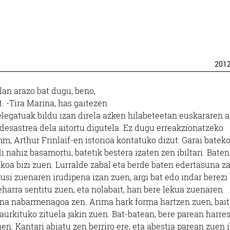
201
lan arazo bat dugu, beno,
. -Tira Marina, has gaitezen
delegatuak bildu izan direla azken hilabeteetan euskararen 
a desastrea dela aitortu digutela. Ez dugu erreakzionatzeko
, Arthur Frinlaif-en istorioa kontatuko dizut: Garai batek
i nahiz basamortu, batetik bestera izaten zen ibiltari. Bate
ukoa bizi zuen. Lurralde zabal eta berde baten edertasuna z
usi zuenaren irudipena izan zuen, argi bat edo indar berezi 
eharra sentitu zuen, eta nolabait, han bere lekua zuenaren
una nabarmenagoa zen. Arima hark forma hartzen zuen, bait
urkituko zituela jakin zuen. Bat-batean, bere parean harresi
uen. Kantari abiatu zen berriro ere, eta abestia parean zuen 