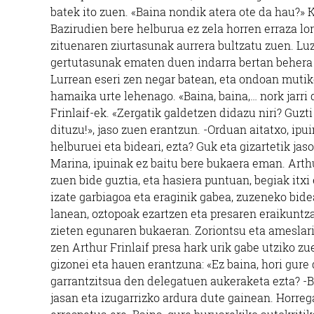
batek ito zuen. «Baina nondik atera ote da hau?» K
Bazirudien bere helburua ez zela horren erraza lo
zituenaren ziurtasunak aurrera bultzatu zuen. Luz
gertutasunak ematen duen indarra bertan behera ge
Lurrean eseri zen negar batean, eta ondoan mutik
hamaika urte lehenago. «Baina, baina,… nork jarri
Frinlaif-ek. «Zergatik galdetzen didazu niri? Guz
dituzu!», jaso zuen erantzun. -Orduan aitatxo, ip
helburuei eta bideari, ezta? Guk eta gizartetik jas
Marina, ipuinak ez baitu bere bukaera eman. Arthu
zuen bide guztia, eta hasiera puntuan, begiak itxi e
izate garbiagoa eta eraginik gabea, zuzeneko bidea
lanean, oztopoak ezartzen eta presaren eraikuntza
zieten egunaren bukaeran. Zoriontsu eta ameslari
zen Arthur Frinlaif presa hark urik gabe utziko zu
gizonei eta hauen erantzuna: «Ez baina, hori gure 
garrantzitsua den delegatuen aukeraketa ezta? -Ba
jasan eta izugarrizko ardura dute gainean. Horreg