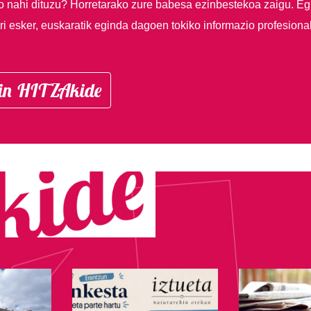
so nahi dituzu?
Horretarako zure babesa ezinbestekoa zaigu. Eg
i esker, euskaratik eginda dagoen tokiko informazio profesiona
in HITZAkide