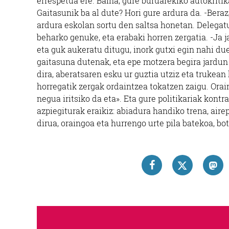
errespetua ere. Baina, gure buruarekiko autokriti
Gaitasunik ba al dute? Hori gure ardura da. -Bera
ardura eskolan sortu den saltsa honetan. Delegatu
beharko genuke, eta erabaki horren zergatia. -Ja ja 
eta guk aukeratu ditugu, inork gutxi egin nahi du
gaitasuna dutenak, eta epe motzera begira jardun d
dira, aberatsaren esku ur guztia utziz eta trukea
horregatik zergak ordaintzea tokatzen zaigu. Ora
negua iritsiko da eta». Eta gure politikariak kontr
azpiegiturak eraikiz: abiadura handiko trena, aire
dirua, oraingoa eta hurrengo urte pila batekoa, bot