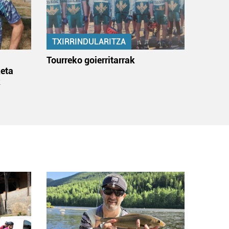
TXIRRINDULARITZA
:
Tourreko goierritarrak
eta
k