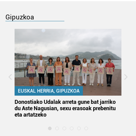
Gipuzkoa
EUSKAL HERRIA, GIPUZKOA
Donostiako Udalak arreta gune bat jarriko
Ur
du Aste Nagusian, sexu erasoak prebenitu
es
eta artatzeko
lu