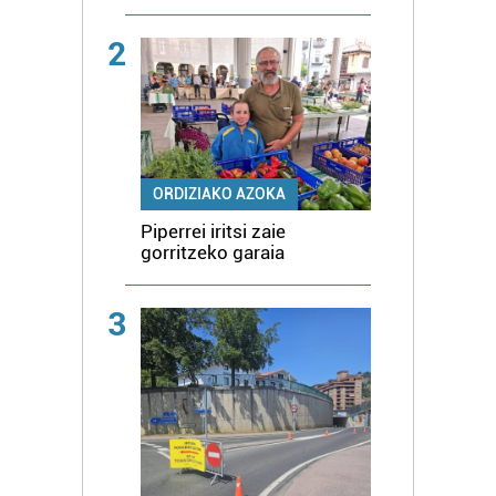
2
ORDIZIAKO AZOKA
Piperrei iritsi zaie
gorritzeko garaia
3