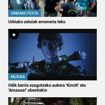
duten interes legitimoa eta horren aurka nola egin
dezakezun ikusteko.
URBIAKO FESTA
Lortu zure datu pertsonalak prozesatzeko moduari
Urbiako zelaiak erromeria leku
buruzko informazio gehiago eta ezarri zure lehentasunak
datuen atalean. Edozein unetan alda edo ken dezakezu
zure baimena Cookieen adierazpenean.
Webgune honek cookie propioak eta hirugarrenen cookie-
fitxategiak erabiltzen ditu. Zure esperientzia eta
zerbitzuak hobetzeko asmoz, cookie teknologiaz
baliatzen gara. Ohar hau onartuz gero, teknologia hori
erabiltzeko baimen esplizitua ematen diguzu.
Gehiago
irakurri
MUSIKA
Odik berria ezagutzeko aukera 'KimiK' eta
'Amaaaa!' abestiekin