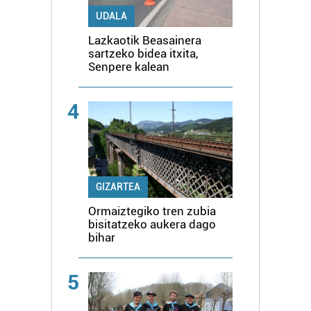
UDALA
Lazkaotik Beasainera
sartzeko bidea itxita,
Senpere kalean
4
GIZARTEA
Ormaiztegiko tren zubia
bisitatzeko aukera dago
bihar
5