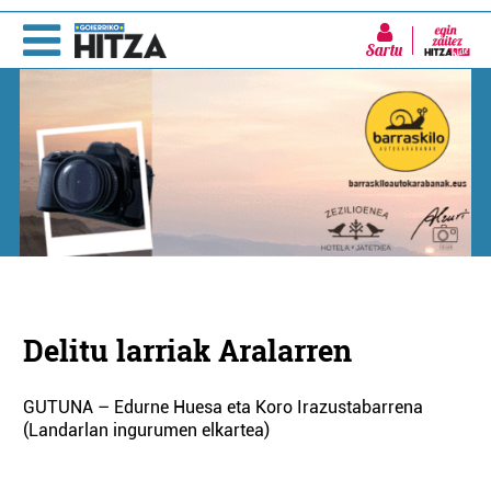
Sartu
Delitu larriak Aralarren
GUTUNA – Edurne Huesa eta Koro Irazustabarrena
(Landarlan ingurumen elkartea)