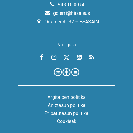
943 16 00 56
goierri@hitza.eus
Oriamendi, 32 – BEASAIN
Nor gara
Argitalpen politika
Aniztasun politika
Pribatutasun politika
Cookieak