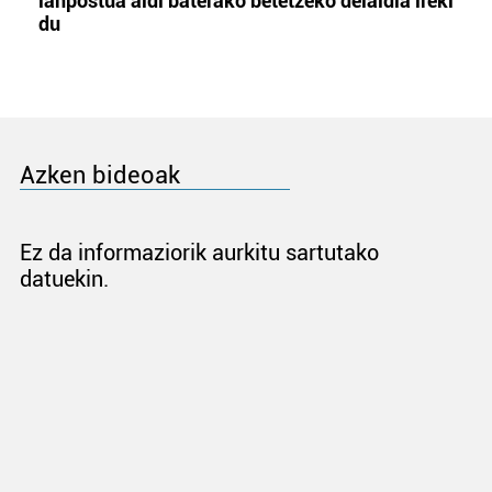
lanpostua aldi baterako betetzeko deialdia ireki
du
Azken bideoak
Ez da informaziorik aurkitu sartutako
datuekin.