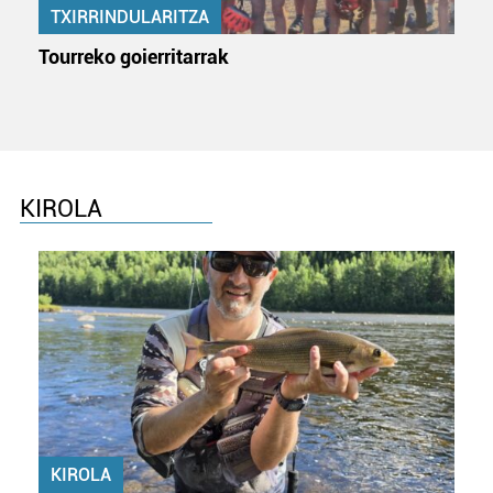
TXIRRINDULARITZA
Tourreko goierritarrak
KIROLA
KIROLA