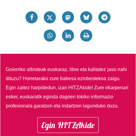
Goierriko albisteak euskaraz, libre eta kalitatez jaso nahi
dituzu?
Horretarako zure babesa ezinbestekoa zaigu.
Egin zaitez harpidedun, izan HITZAkide!
Zure ekarpenari
esker, euskaratik eginda dagoen tokiko informazio
profesionala garatzen eta indartzen lagunduko duzu.
Egin HITZAkide