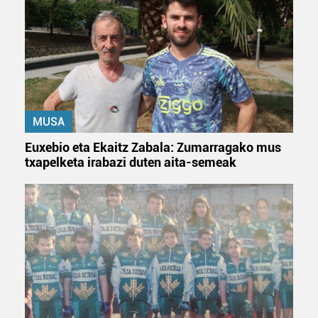
MUSA
Euxebio eta Ekaitz Zabala: Zumarragako mus
txapelketa irabazi duten aita-semeak