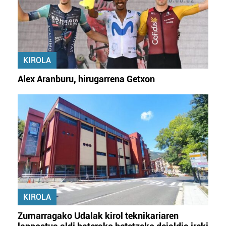
KIROLA
Alex Aranburu, hirugarrena Getxon
KIROLA
Zumarragako Udalak kirol teknikariaren