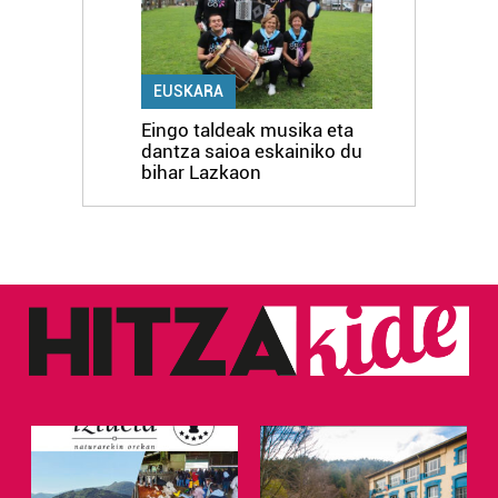
EUSKARA
Eingo taldeak musika eta
dantza saioa eskainiko du
bihar Lazkaon