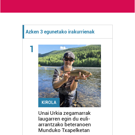
Azken 3 egunetako irakurrienak
1
KIROLA
Unai Urkia zegamarrak
laugarren egin du euli-
arrantzako beteranoen
Munduko Txapelketan