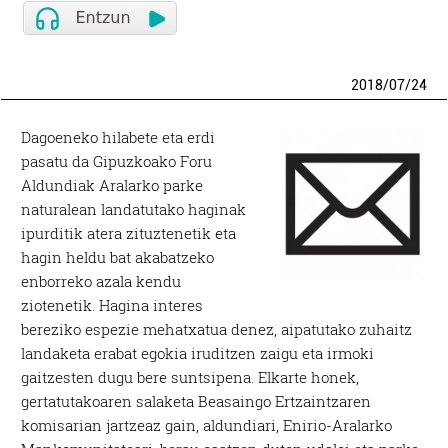
2018
/
07
/
24
Dagoeneko hilabete eta erdi
pasatu da Gipuzkoako Foru
Aldundiak Aralarko parke
naturalean landatutako haginak
ipurditik atera zituztenetik eta
hagin heldu bat akabatzeko
enborreko azala kendu
ziotenetik. Hagina interes
bereziko espezie mehatxatua denez, aipatutako zuhaitz
landaketa erabat egokia iruditzen zaigu eta irmoki
gaitzesten dugu bere suntsipena. Elkarte honek,
gertatutakoaren salaketa Beasaingo Ertzaintzaren
komisarian jartzeaz gain, aldundiari, Enirio-Aralarko