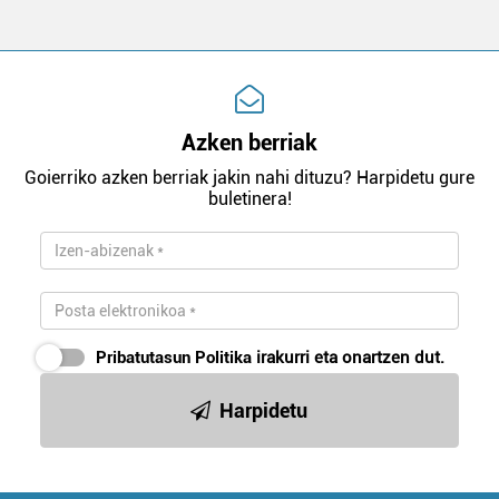
Azken berriak
Goierriko azken berriak jakin nahi dituzu? Harpidetu gure
buletinera!
Pribatutasun Politika
irakurri eta onartzen dut.
Harpidetu