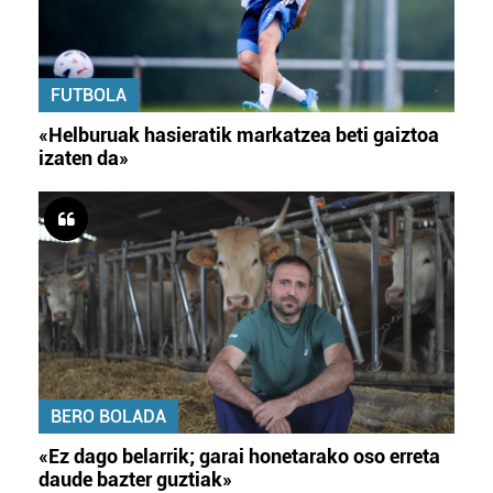
FUTBOLA
«Helburuak hasieratik markatzea beti gaiztoa
izaten da»
BERO BOLADA
«Ez dago belarrik; garai honetarako oso erreta
daude bazter guztiak»