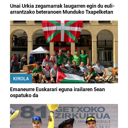
Unai Urkia zegamarrak laugarren egin du euli-
arrantzako beteranoen Munduko Txapelketan
KIROLA
Emaneurre Euskarari eguna irailaren 5ean
ospatuko da