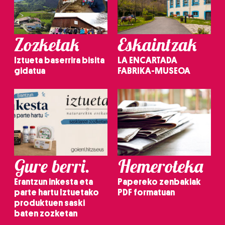
Zozketak
Eskaintzak
Iztueta baserrira bisita
LA ENCARTADA
gidatua
FABRIKA-MUSEOA
Gure berri.
Hemeroteka
Erantzun inkesta eta
Papereko zenbakiak
parte hartu Iztuetako
PDF formatuan
produktuen saski
baten zozketan