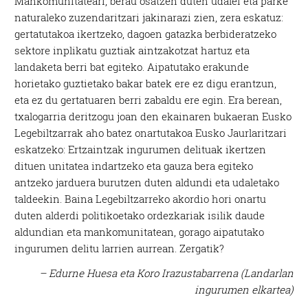
Mankomunitateari, berau osatzen duten udalei eta parke
naturaleko zuzendaritzari jakinarazi zien, zera eskatuz:
gertatutakoa ikertzeko, dagoen gatazka berbideratzeko
sektore inplikatu guztiak aintzakotzat hartuz eta
landaketa berri bat egiteko. Aipatutako erakunde
horietako guztietako bakar batek ere ez digu erantzun,
eta ez du gertatuaren berri zabaldu ere egin. Era berean,
txalogarria deritzogu joan den ekainaren bukaeran Eusko
Legebiltzarrak aho batez onartutakoa Eusko Jaurlaritzari
eskatzeko: Ertzaintzak ingurumen delituak ikertzen
dituen unitatea indartzeko eta gauza bera egiteko
antzeko jarduera burutzen duten aldundi eta udaletako
taldeekin. Baina Legebiltzarreko akordio hori onartu
duten alderdi politikoetako ordezkariak isilik daude
aldundian eta mankomunitatean, gorago aipatutako
ingurumen delitu larrien aurrean. Zergatik?
– Edurne Huesa eta Koro Irazustabarrena (Landarlan
ingurumen elkartea)