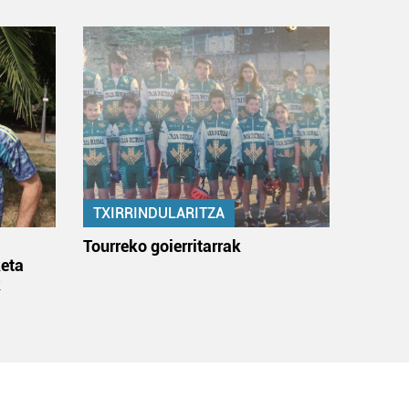
TXIRRINDULARITZA
:
Tourreko goierritarrak
eta
k