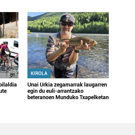
KIROLA
bilaldia
Unai Urkia zegamarrak laugarren
ute
egin du euli-arrantzako
beteranoen Munduko Txapelketan