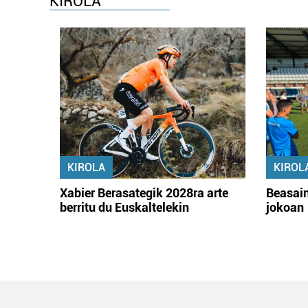
KIROLA
KIROLA
KIROL
Xabier Berasategik 2028ra arte
Beasain
berritu du Euskaltelekin
jokoan