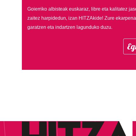
Goierriko albisteak euskaraz, libre eta kalitatez ja
zaitez harpidedun, izan HITZAkide!
Zure ekarpenar
garatzen eta indartzen lagunduko duzu.
Eg