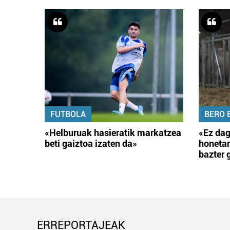
FUTBOLA
BERO 
«Helburuak hasieratik markatzea
«Ez dag
beti gaiztoa izaten da»
honetar
bazter 
ERREPORTAJEAK