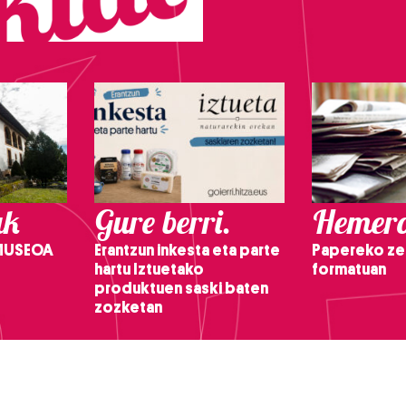
ak
Gure berri.
Hemero
 MUSEOA
Erantzun inkesta eta parte
Papereko ze
hartu Iztuetako
formatuan
produktuen saski baten
zozketan