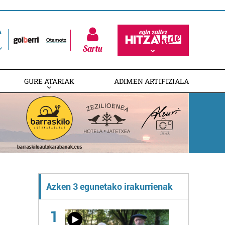
Sartu
GURE ATARIAK
ADIMEN ARTIFIZIALA
Azken 3 egunetako irakurrienak
1