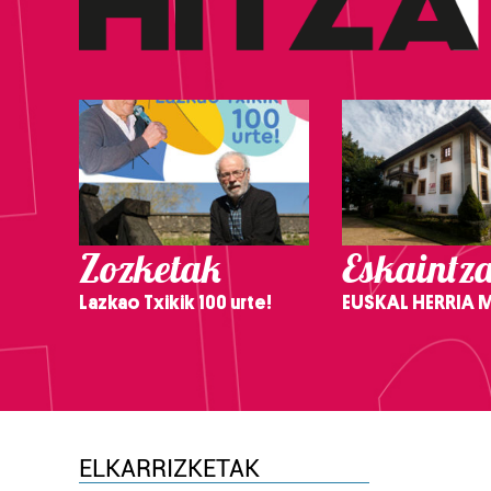
Zozketak
Eskaintz
Lazkao Txikik 100 urte!
EUSKAL HERRIA
ELKARRIZKETAK