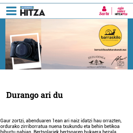
Sartu
Durango ari du
Gaur zortzi, abenduaren 1ean ari naiz idatzi hau orrazten,
ordurako zirriborratua nuena txukundu eta behin betikoa
bihurtu nahian. Bertsolariek bertsoaren bukaera bezala,
...