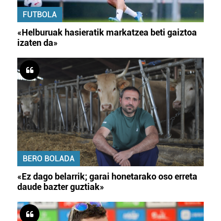
FUTBOLA
«Helburuak hasieratik markatzea beti gaiztoa
izaten da»
BERO BOLADA
«Ez dago belarrik; garai honetarako oso erreta
daude bazter guztiak»