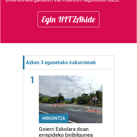
Egin HITZAkide
Azken 3 egunetako irakurrienak
1
HIRIGINTZA
Goierri Eskolara doan
errepideko biribilgunea