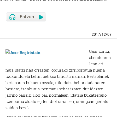
2017
/
12
/
07
Gaur zortzi,
abenduaren
1ean ari
naiz idatzi hau orrazten, ordurako zirriborratua nuena
txukundu eta behin betikoa bihurtu nahian. Bertsolariek
bertsoaren bukaera bezala, nik idatzi behar dudanaren
hasiera, izenburua, pentsatu behar izaten dut idazten
jarriko banaiz. Hori bai, normalean, idatzia bukatzerako
izenburua aldatu egiten diot ia-ia beti, oraingoan gertatu
zaidan bezala.