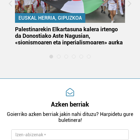
EUSKAL HERRIA, GIPUZKOA
Palestinarekin Elkartasuna kalera irtengo
Do
da Donostiako Aste Nagusian,
du
«sionismoaren eta inperialismoaren» aurka
et
Azken berriak
Goierriko azken berriak jakin nahi dituzu? Harpidetu gure
buletinera!