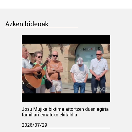
Azken bideoak
Josu Mujika biktima aitortzen duen agiria
familiari emateko ekitaldia
2026/07/29