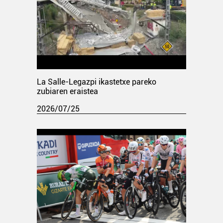
La Salle-Legazpi ikastetxe pareko
zubiaren eraistea
2026/07/25