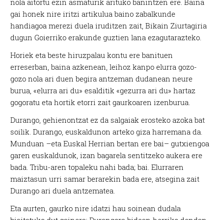
nola aitortu ezin asmaturik arituko banintzen ere. Baina
gai honek nire iritzi artikulua baino zabalkunde
handiagoa merezi duela iruditzen zait, Bikain Ziurtagiria
dugun Goierriko erakunde guztien lana ezagutarazteko.
Horiek eta beste hiruzpalau kontu ere banituen
erreserban, baina azkenean, leihoz kanpo elurra gozo-
gozo nola ari duen begira antzeman dudanean neure
burua, «elurra ari du» esalditik «gezurra ari du» hartaz
gogoratu eta hortik etorri zait gaurkoaren izenburua.
Durango, gehienontzat ez da salgaiak erosteko azoka bat
soilik. Durango, euskaldunon arteko giza harremana da.
Munduan –eta Euskal Herrian bertan ere bai– gutxiengoa
garen euskaldunok, izan bagarela sentitzeko aukera ere
bada. Tribu-aren topaleku nahi bada; bai. Elurraren
maiztasun urri samar berarekin bada ere, atsegina zait
Durango ari duela antzematea.
Eta aurten, gaurko nire idatzi hau soinean dudala