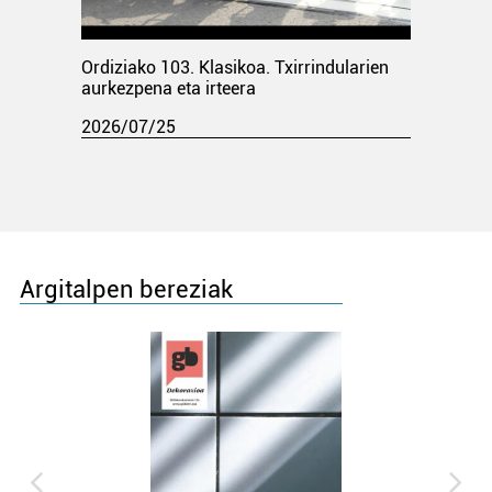
Ordiziako 103. Klasikoa. Txirrindularien
aurkezpena eta irteera
2026/07/25
Argitalpen bereziak