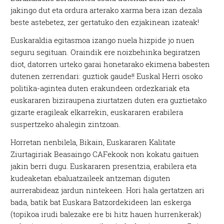
jakingo dut eta ordura arterako xarma bera izan dezala
beste astebetez, zer gertatuko den ezjakinean izateak!
Euskaraldia egitasmoa izango nuela hizpide jo nuen
seguru segituan. Oraindik ere noizbehinka begiratzen
diot, datorren urteko garai honetarako ekimena babesten
dutenen zerrendari: guztiok gaude!! Euskal Herri osoko
politika-agintea duten erakundeen ordezkariak eta
euskararen biziraupena ziurtatzen duten era guztietako
gizarte eragileak elkarrekin, euskararen erabilera
suspertzeko ahalegin zintzoan.
Horretan nenbilela, Bikain, Euskararen Kalitate
Ziurtagiriak Beasaingo CAFekook non kokatu gaituen
jakin berri dugu. Euskararen presentzia, erabilera eta
kudeaketan ebaluatzaileek antzeman diguten
aurrerabideaz jardun nintekeen. Hori hala gertatzen ari
bada, batik bat Euskara Batzordekideen lan eskerga
(topikoa irudi balezake ere bi hitz hauen hurrenkerak)