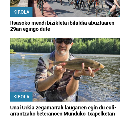
KIROLA
Itsasoko mendi bizikleta ibilaldia abuztuaren
29an egingo dute
KIROLA
Unai Urkia zegamarrak laugarren egin du euli-
arrantzako beteranoen Munduko Txapelketan