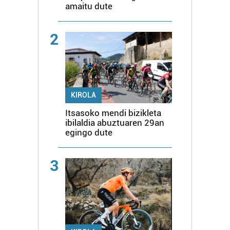
amaitu dute
2
KIROLA
Itsasoko mendi bizikleta
ibilaldia abuztuaren 29an
egingo dute
3