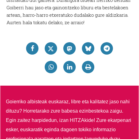
bisitatuko dut gainera: Durangora bidean herriko dendan
Goiberri hau jaso eta gainontzeko liburu eta bestelakoen
artean, harro-harro etxeratuko dudalako gure aldizkaria.
Aurten hala tokatu delako, ze arraio!
Goierriko albisteak euskaraz, libre eta kalitatez jaso nahi
dituzu?
Horretarako zure babesa ezinbestekoa zaigu.
Egin zaitez harpidedun, izan HITZAkide!
Zure ekarpenari
esker, euskaratik eginda dagoen tokiko informazio
profesionala garatzen eta indartzen lagunduko duzu.