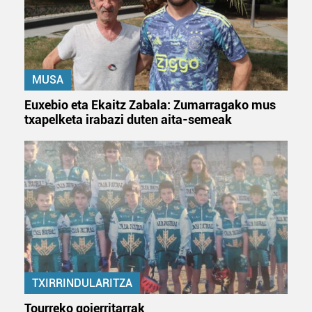
MUSA
Euxebio eta Ekaitz Zabala: Zumarragako mus
txapelketa irabazi duten aita-semeak
TXIRRINDULARITZA
Tourreko goierritarrak