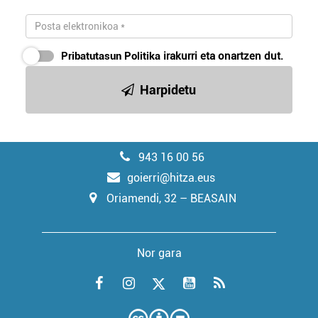
Pribatutasun Politika
irakurri eta onartzen dut.
Harpidetu
943 16 00 56
goierri@hitza.eus
Oriamendi, 32 – BEASAIN
Nor gara