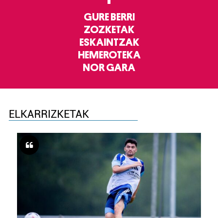
GURE BERRI
ZOZKETAK
ESKAINTZAK
HEMEROTEKA
NOR GARA
ELKARRIZKETAK