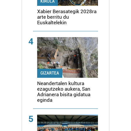
KIROLA
Xabier Berasategik 2028ra
arte berritu du
Euskaltelekin
4
GIZARTEA
Neandertalen kultura
ezagutzeko aukera, San
Adrianera bisita gidatua
eginda
5