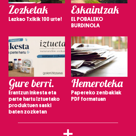
Zozketak
Eskaintzak
Lazkao Txikik 100 urte!
EL POBALEKO
BURDINOLA
Gure berri.
Hemeroteka
Erantzun inkesta eta
Papereko zenbakiak
parte hartu Iztuetako
PDF formatuan
produktuen saski
baten zozketan
+