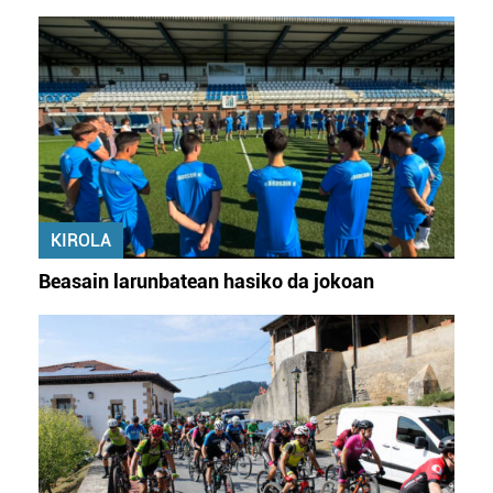
KIROLA
Beasain larunbatean hasiko da jokoan