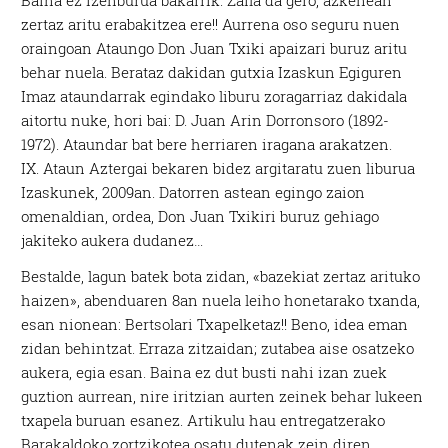
Baina ez izenburua bakarrik. Zaila da gero, azkenean
zertaz aritu erabakitzea ere!! Aurrena oso seguru nuen
oraingoan Ataungo Don Juan Txiki apaizari buruz aritu
behar nuela. Berataz dakidan gutxia Izaskun Egiguren
Imaz ataundarrak egindako liburu zoragarriaz dakidala
aitortu nuke, hori bai: D. Juan Arin Dorronsoro (1892-
1972). Ataundar bat bere herriaren iragana arakatzen.
IX. Ataun Aztergai bekaren bidez argitaratu zuen liburua
Izaskunek, 2009an. Datorren astean egingo zaion
omenaldian, ordea, Don Juan Txikiri buruz gehiago
jakiteko aukera dudanez…
Bestalde, lagun batek bota zidan, «bazekiat zertaz arituko
haizen», abenduaren 8an nuela leiho honetarako txanda,
esan nionean: Bertsolari Txapelketaz!! Beno, idea eman
zidan behintzat. Erraza zitzaidan; zutabea aise osatzeko
aukera, egia esan. Baina ez dut busti nahi izan zuek
guztion aurrean, nire iritzian aurten zeinek behar lukeen
txapela buruan esanez. Artikulu hau entregatzerako
Barakaldoko zortzikotea osatu dutenak zein diren