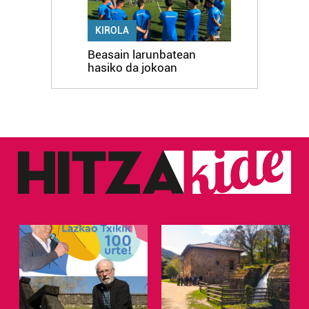
KIROLA
Beasain larunbatean
hasiko da jokoan