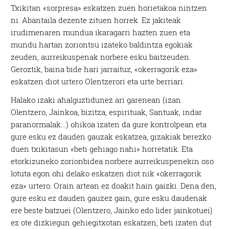
Txikitan «sorpresa» eskatzen zuen horietakoa nintzen
ni. Abantaila dezente zituen horrek. Ez jakiteak
irudimenaren mundua ikaragarri hazten zuen eta
mundu hartan zoriontsu izateko baldintza egokiak
zeuden, aurreikuspenak norbere esku baitzeuden.
Geroztik, baina bide hari jarraituz, «okerragorik eza»
eskatzen diot urtero Olentzerori eta urte berriari.
Halako izaki ahalguztidunez ari garenean (izan
Olentzero, Jainkoa, bizitza, espirituak, Santuak, indar
paranormalak…) ohikoa izaten da gure kontrolpean eta
gure esku ez dauden gauzak eskatzea, gizakiak berezko
duen txikitasun «beti gehiago nahi» horretatik. Eta
etorkizuneko zorionbidea norbere aurreikuspenekin oso
lotuta egon ohi delako eskatzen diot nik «okerragorik
eza» urtero. Orain artean ez doakit hain gaizki. Dena den,
gure esku ez dauden gauzez gain, gure esku daudenak
ere beste batzuei (Olentzero, Jainko edo lider jainkotuei)
ez ote dizkiegun gehiegitxotan eskatzen, beti izaten dut