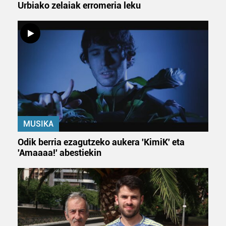
Urbiako zelaiak erromeria leku
MUSIKA
Odik berria ezagutzeko aukera 'KimiK' eta
'Amaaaa!' abestiekin