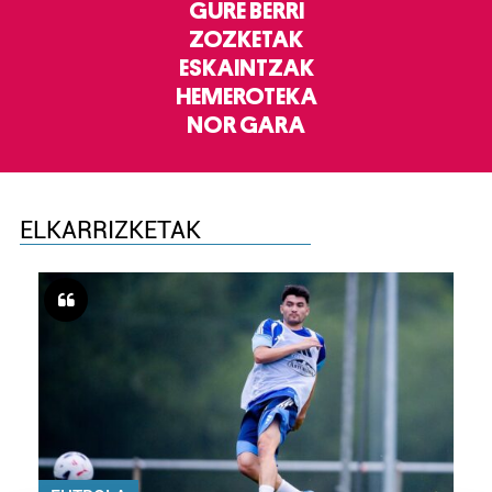
GURE BERRI
ZOZKETAK
ESKAINTZAK
HEMEROTEKA
NOR GARA
ELKARRIZKETAK