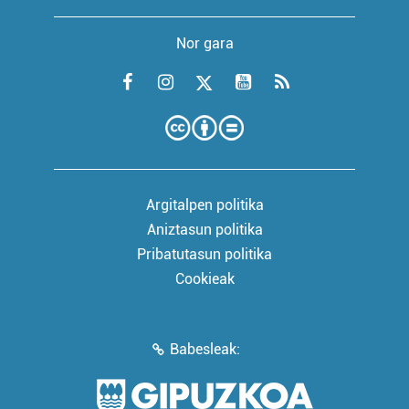
Nor gara
Argitalpen politika
Aniztasun politika
Pribatutasun politika
Cookieak
Babesleak: