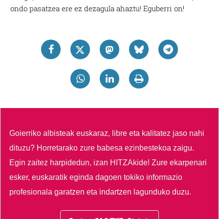
ondo pasatzea ere ez dezagula ahaztu! Eguberri on!
Goierriko albisteak euskaraz, libre eta kalitatez jaso nahi
dituzu?
Horretarako zure babesa ezinbestekoa zaigu.
Egin zaitez harpidedun, izan HITZAkide!
Zure ekarpenari
esker, euskaratik eginda dagoen tokiko informazio
profesionala garatzen eta indartzen lagunduko duzu.