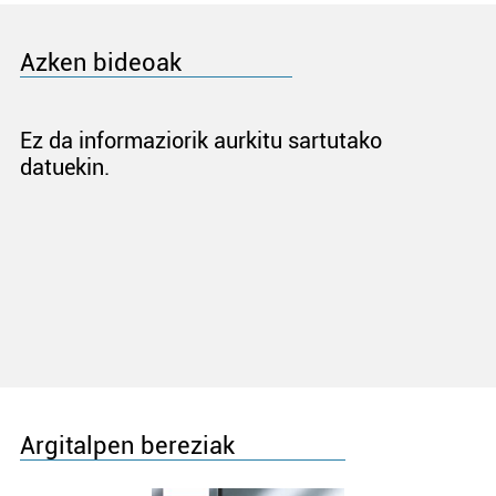
Azken bideoak
Ez da informaziorik aurkitu sartutako
datuekin.
Argitalpen bereziak