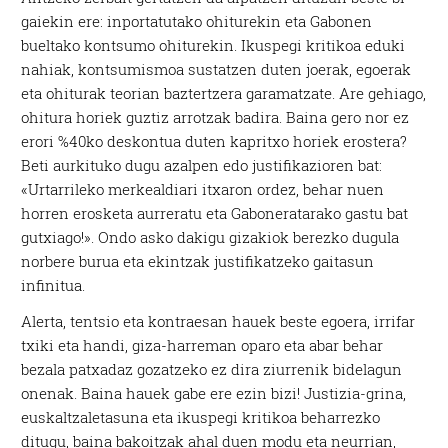
gaiekin ere: inportatutako ohiturekin eta Gabonen
bueltako kontsumo ohiturekin. Ikuspegi kritikoa eduki
nahiak, kontsumismoa sustatzen duten joerak, egoerak
eta ohiturak teorian baztertzera garamatzate. Are gehiago,
ohitura horiek guztiz arrotzak badira. Baina gero nor ez
erori %40ko deskontua duten kapritxo horiek erostera?
Beti aurkituko dugu azalpen edo justifikazioren bat:
«Urtarrileko merkealdiari itxaron ordez, behar nuen
horren erosketa aurreratu eta Gaboneratarako gastu bat
gutxiago!». Ondo asko dakigu gizakiok berezko dugula
norbere burua eta ekintzak justifikatzeko gaitasun
infinitua.
Alerta, tentsio eta kontraesan hauek beste egoera, irrifar
txiki eta handi, giza-harreman oparo eta abar behar
bezala patxadaz gozatzeko ez dira ziurrenik bidelagun
onenak. Baina hauek gabe ere ezin bizi! Justizia-grina,
euskaltzaletasuna eta ikuspegi kritikoa beharrezko
ditugu, baina bakoitzak ahal duen modu eta neurrian,