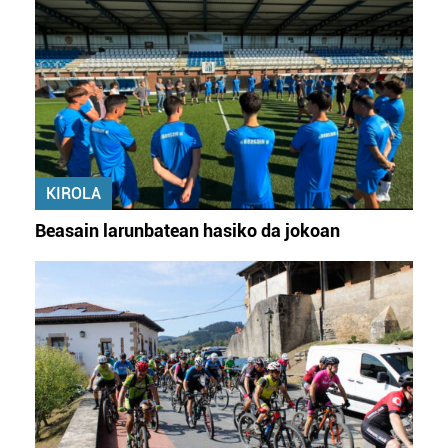
KIROLA
Beasain larunbatean hasiko da jokoan