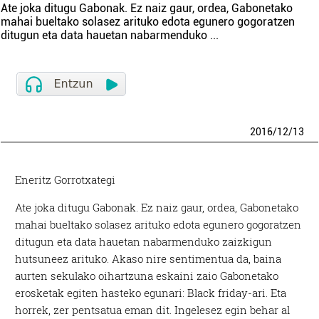
Ate joka ditugu Gabonak. Ez naiz gaur, ordea, Gabonetako
mahai bueltako solasez arituko edota egunero gogoratzen
ditugun eta data hauetan nabarmenduko
...
2016
/
12
/
13
Eneritz Gorrotxategi
Ate joka ditugu Gabonak. Ez naiz gaur, ordea, Gabonetako
mahai bueltako solasez arituko edota egunero gogoratzen
ditugun eta data hauetan nabarmenduko zaizkigun
hutsuneez arituko. Akaso nire sentimentua da, baina
aurten sekulako oihartzuna eskaini zaio Gabonetako
erosketak egiten hasteko egunari: Black friday-ari. Eta
horrek, zer pentsatua eman dit. Ingelesez egin behar al