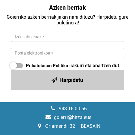
Azken berriak
Goierriko azken berriak jakin nahi dituzu? Harpidetu gure
buletinera!
Pribatutasun Politika
irakurri eta onartzen dut.
Harpidetu
943 16 00 56
goierri@hitza.eus
Oriamendi, 32 – BEASAIN