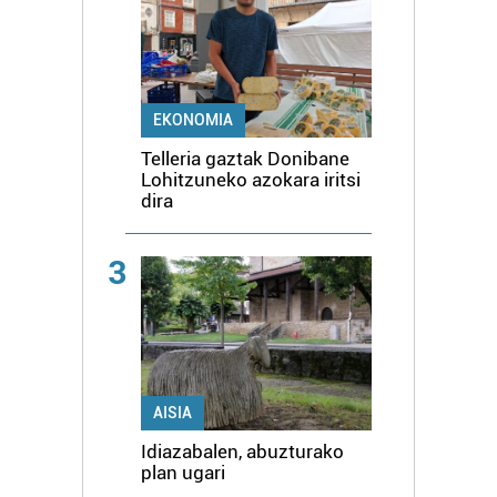
EKONOMIA
Telleria gaztak Donibane
Lohitzuneko azokara iritsi
dira
3
AISIA
Idiazabalen, abuzturako
plan ugari