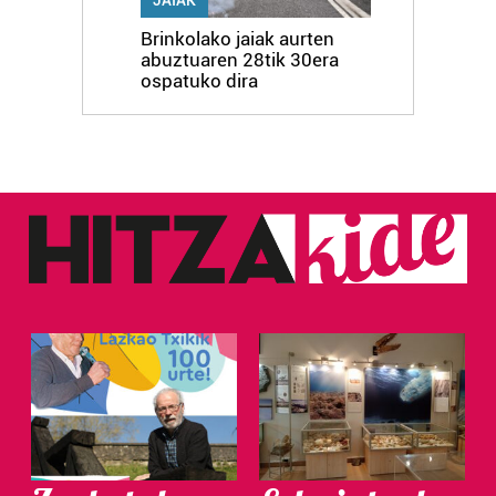
Brinkolako jaiak aurten
abuztuaren 28tik 30era
ospatuko dira