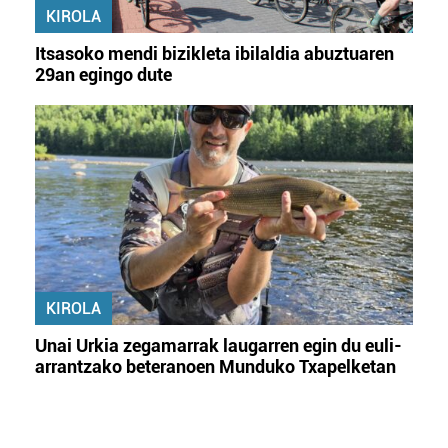
KIROLA
Itsasoko mendi bizikleta ibilaldia abuztuaren
29an egingo dute
KIROLA
Unai Urkia zegamarrak laugarren egin du euli-
arrantzako beteranoen Munduko Txapelketan