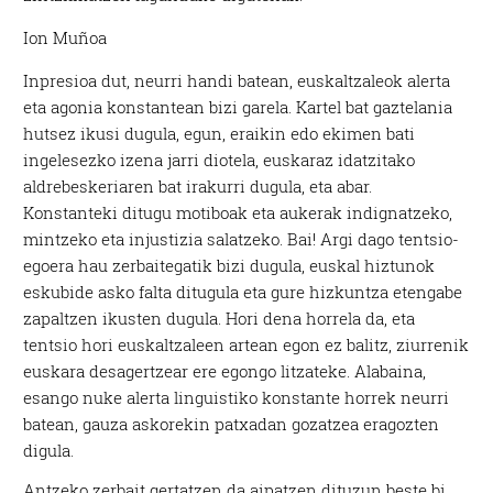
Ion Muñoa
Inpresioa dut, neurri handi batean, euskaltzaleok alerta
eta agonia konstantean bizi garela. Kartel bat gaztelania
hutsez ikusi dugula, egun, eraikin edo ekimen bati
ingelesezko izena jarri diotela, euskaraz idatzitako
aldrebeskeriaren bat irakurri dugula, eta abar.
Konstanteki ditugu motiboak eta aukerak indignatzeko,
mintzeko eta injustizia salatzeko. Bai! Argi dago tentsio-
egoera hau zerbaitegatik bizi dugula, euskal hiztunok
eskubide asko falta ditugula eta gure hizkuntza etengabe
zapaltzen ikusten dugula. Hori dena horrela da, eta
tentsio hori euskaltzaleen artean egon ez balitz, ziurrenik
euskara desagertzear ere egongo litzateke. Alabaina,
esango nuke alerta linguistiko konstante horrek neurri
batean, gauza askorekin patxadan gozatzea eragozten
digula.
Antzeko zerbait gertatzen da aipatzen dituzun beste bi