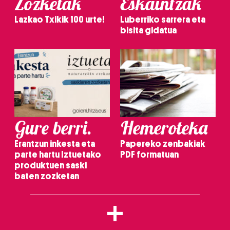
Zozketak
Eskaintzak
Lazkao Txikik 100 urte!
Luberriko sarrera eta
bisita gidatua
Gure berri.
Hemeroteka
Erantzun inkesta eta
Papereko zenbakiak
parte hartu Iztuetako
PDF formatuan
produktuen saski
baten zozketan
+