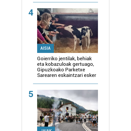
4
AISIA
Goierriko jentilak, behiak
eta kobazuloak gertuago,
Gipuzkoako Parketxe
Sarearen eskaintzari esker
5
JAIAK