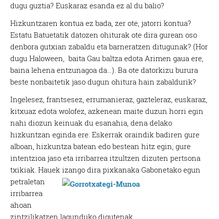
dugu guztia? Euskaraz esanda ez al du balio?
Hizkuntzaren kontua ez bada, zer ote, jatorri kontua?
Estatu Batuetatik datozen ohiturak ote dira gurean oso
denbora gutxian zabaldu eta barneratzen ditugunak? (Hor
dugu Haloween, baita Gau baltza edota Arimen gaua ere,
baina lehena entzunagoa da…). Ba ote datorkizu burura
beste nonbaitetik jaso dugun ohitura hain zabaldurik?
Ingelesez, frantsesez, errumanieraz, gazteleraz, euskaraz,
kitxuaz edota wolofez, azkenean maite duzun horri egin
nahi diozun keinuak du esanahia, dena delako
hizkuntzan eginda ere. Eskerrak oraindik badiren gure
alboan, hizkuntza batean edo bestean hitz egin, gure
intentzioa jaso eta irribarrea itzultzen dizuten pertsona
txikiak. Hauek izango dira pixkanaka
Gabonetako egun
petraletan
irribarrea
ahoan
zintzilikatzen lagunduko digutenak.