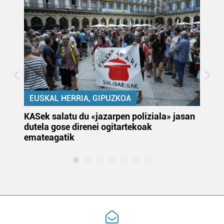
EUSKAL HERRIA, GIPUZKOA
KASek salatu du «jazarpen poliziala» jasan
Pa
dutela gose direnei ogitartekoak
da
emateagatik
«s