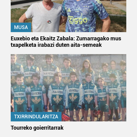
MUSA
Euxebio eta Ekaitz Zabala: Zumarragako mus
txapelketa irabazi duten aita-semeak
TXIRRINDULARITZA
Tourreko goierritarrak