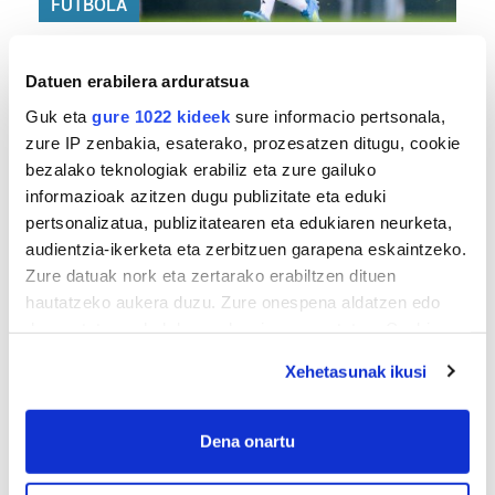
FUTBOLA
«Helburuak hasieratik markatzea beti gaiztoa
izaten da»
Datuen erabilera arduratsua
Guk eta
gure 1022 kideek
sure informacio pertsonala,
zure IP zenbakia, esaterako, prozesatzen ditugu, cookie
bezalako teknologiak erabiliz eta zure gailuko
informazioak azitzen dugu publizitate eta eduki
pertsonalizatua, publizitatearen eta edukiaren neurketa,
audientzia-ikerketa eta zerbitzuen garapena eskaintzeko.
Zure datuak nork eta zertarako erabiltzen dituen
hautatzeko aukera duzu. Zure onespena aldatzen edo
BERO BOLADA
deuseztatzen ahal duzu edozein momentutan, Cookie
deklaraziotik edo Privacy triggerean klikatuz.
«Ez dago belarrik; garai honetarako oso erreta
Xehetasunak ikusi
daude bazter guztiak»
If you allow, we would also like to:
Collect information about your geographical
Dena onartu
location which can be accurate to within several
meters