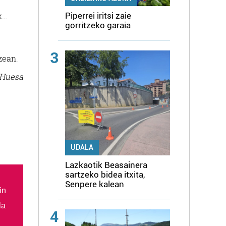
Piperrei iritsi zaie
k…
gorritzeko garaia
3
zean.
 Huesa
UDALA
Lazkaotik Beasainera
sartzeko bidea itxita,
Senpere kalean
in
la
4