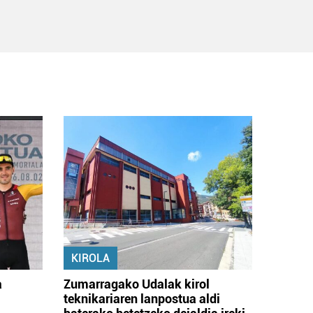
KIROLA
a
Zumarragako Udalak kirol
teknikariaren lanpostua aldi