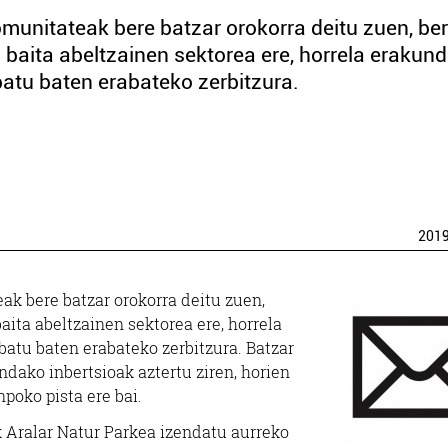
unitateak bere batzar orokorra deitu zuen, ber
 baita abeltzainen sektorea ere, horrela erakun
ibatu baten erabateko zerbitzura.
201
k bere batzar orokorra deitu zuen,
aita abeltzainen sektorea ere, horrela
ibatu baten erabateko zerbitzura. Batzar
ndako inbertsioak aztertu ziren, horien
npoko pista ere bai.
Aralar Natur Parkea izendatu aurreko