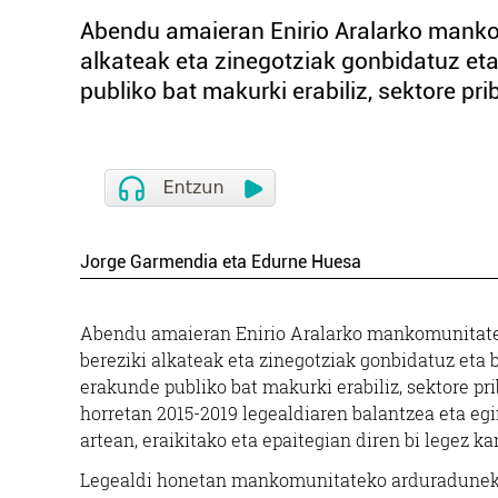
Abendu amaieran Enirio Aralarko mankom
alkateak eta zinegotziak gonbidatuz eta
publiko bat makurki erabiliz, sektore pr
Jorge Garmendia eta Edurne Huesa
Abendu amaieran Enirio Aralarko mankomunitatea
bereziki alkateak eta zinegotziak gonbidatuz eta b
erakunde publiko bat makurki erabiliz, sektore pr
horretan 2015-2019 legealdiaren balantzea eta egi
artean, eraikitako eta epaitegian diren bi legez ka
Legealdi honetan mankomunitateko arduradunek 