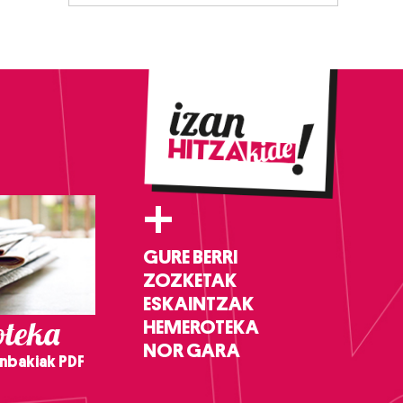
+
GURE BERRI
ZOZKETAK
ESKAINTZAK
teka
HEMEROTEKA
NOR GARA
nbakiak PDF