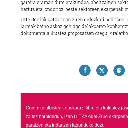
garaira eraman dute erakundea, abeltzainen sekto
hartuz eta, ondorioz, beste sektoreen ekarpenak 
Urte Berriak batzarrean ziren ordezkari politikoei
larreak baino askoz gehiago delakoaren konbentz
dokumentala ikustea proposatzen diegu, Aralarko 
Goierriko albisteak euskaraz, libre eta kalitatez ja
zaitez harpidedun, izan HITZAkide!
Zure ekarpenar
garatzen eta indartzen lagunduko duzu.