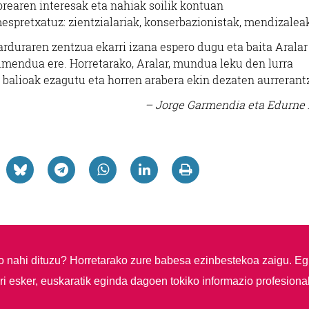
rearen interesak eta nahiak soilik kontuan
mespretxatuz: zientzialariak, konserbazionistak, mendizalea
 arduraren zentzua ekarri izana espero dugu eta baita Aralar
imendua ere. Horretarako, Aralar, mundua leku den lurra
balioak ezagutu eta horren arabera ekin dezaten aurrerant
– Jorge Garmendia eta Edurne
so nahi dituzu?
Horretarako zure babesa ezinbestekoa zaigu. Eg
i esker, euskaratik eginda dagoen tokiko informazio profesiona