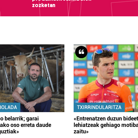
zozketan
BOLADA
TXIRRINDULARITZA
o belarrik; garai
«Entrenatzen duzun bidee
ako oso erreta daude
lehiatzeak gehiago motib
guztiak»
zaitu»