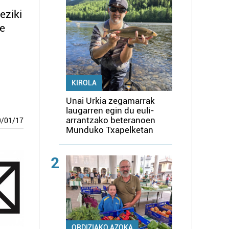
eziki
de
KIROLA
Unai Urkia zegamarrak
laugarren egin du euli-
arrantzako beteranoen
9
/
01
/
17
Munduko Txapelketan
2
ORDIZIAKO AZOKA