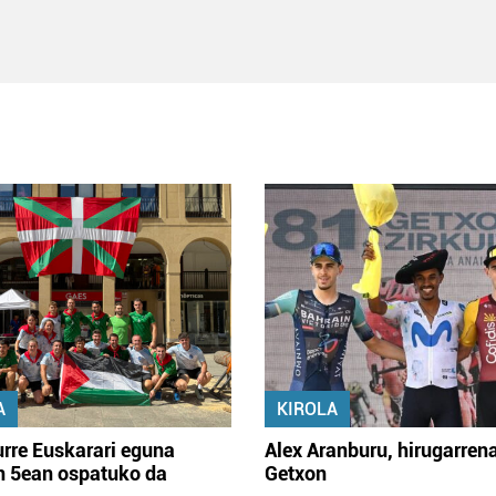
A
KIROLA
rre Euskarari eguna
Alex Aranburu, hirugarren
en 5ean ospatuko da
Getxon