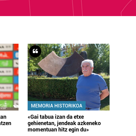
MEMORIA HISTORIKOA
tan
«Gai tabua izan da etxe
atzen
gehienetan, jendeak azkeneko
momentuan hitz egin du»