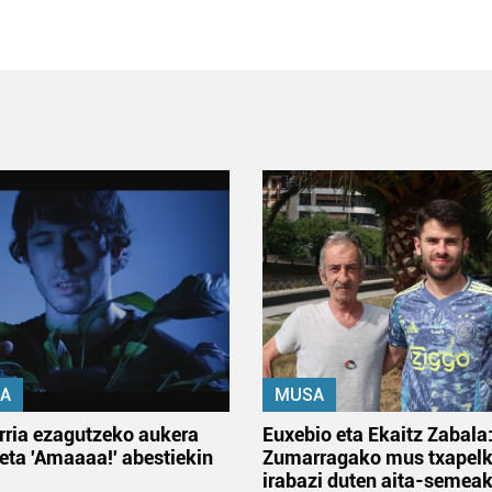
A
MUSA
rria ezagutzeko aukera
Euxebio eta Ekaitz Zabala
 eta 'Amaaaa!' abestiekin
Zumarragako mus txapelk
irabazi duten aita-semea