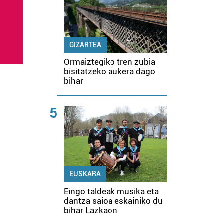
GIZARTEA
Ormaiztegiko tren zubia
bisitatzeko aukera dago
bihar
5
EUSKARA
Eingo taldeak musika eta
dantza saioa eskainiko du
bihar Lazkaon