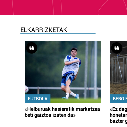
ELKARRIZKETAK
FUTBOLA
BERO 
«Helburuak hasieratik markatzea
«Ez dag
beti gaiztoa izaten da»
honetar
bazter 