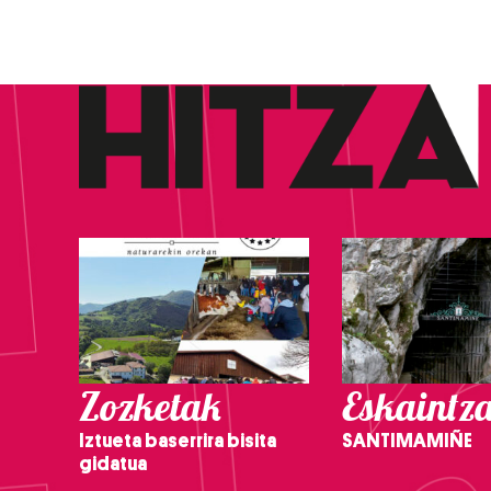
Zozketak
Eskaintz
Iztueta baserrira bisita
SANTIMAMIÑE
gidatua