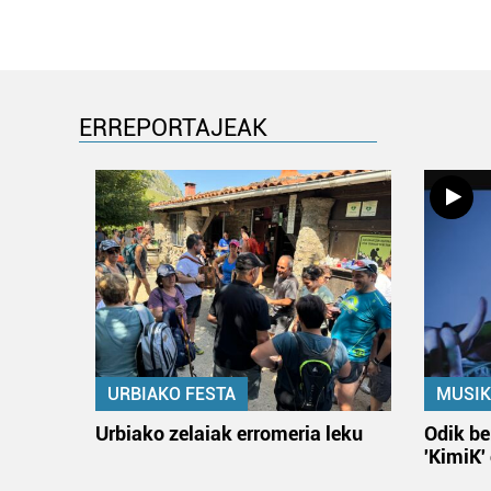
ERREPORTAJEAK
URBIAKO FESTA
MUSIK
Urbiako zelaiak erromeria leku
Odik be
'KimiK'