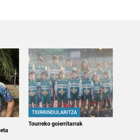
TXIRRINDULARITZA
:
Tourreko goierritarrak
eta
k