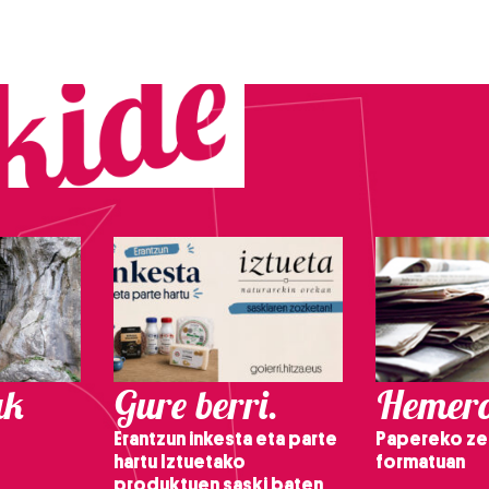
ak
Gure berri.
Hemero
Erantzun inkesta eta parte
Papereko ze
hartu Iztuetako
formatuan
produktuen saski baten