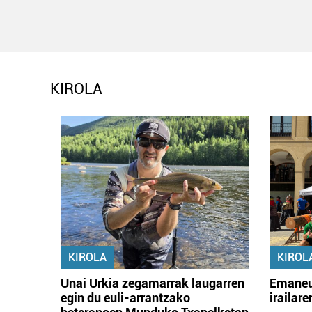
KIROLA
KIROLA
KIROL
Unai Urkia zegamarrak laugarren
Emaneu
egin du euli-arrantzako
irailar