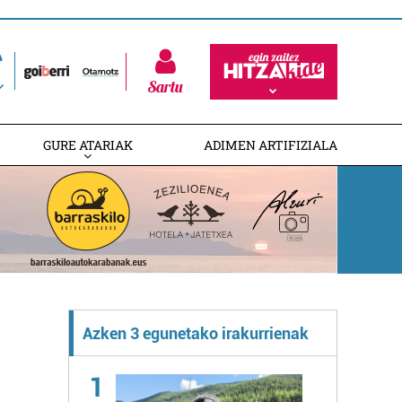
Sartu
GURE ATARIAK
ADIMEN ARTIFIZIALA
Azken 3 egunetako irakurrienak
1