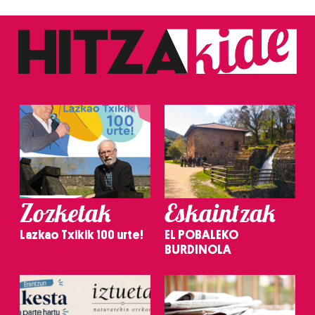
Zozketak
Eskaintzak
Lazkao Txikik 100 urte!
EL POBALEKO
BURDINOLA