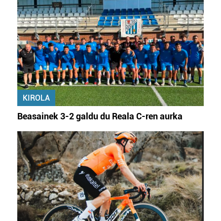
KIROLA
Beasainek 3-2 galdu du Reala C-ren aurka