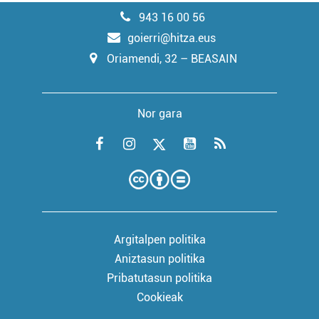
943 16 00 56
goierri@hitza.eus
Oriamendi, 32 – BEASAIN
Nor gara
Argitalpen politika
Aniztasun politika
Pribatutasun politika
Cookieak