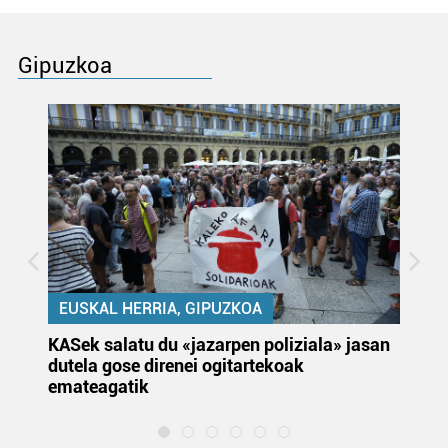
Gipuzkoa
EUSKAL HERRIA, GIPUZKOA
KASek salatu du «jazarpen poliziala» jasan
Pa
dutela gose direnei ogitartekoak
da
emateagatik
«s