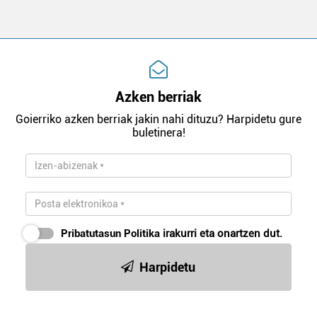
Azken berriak
Goierriko azken berriak jakin nahi dituzu? Harpidetu gure
buletinera!
Pribatutasun Politika
irakurri eta onartzen dut.
Harpidetu