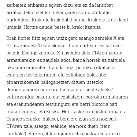
zerbaitek enbarazu egiten dizu, eta ez da larunbat
arratsaldeko telefilm melangaren soinu ohikotan
narkotikoa. Krak eta krak dabil burua; krak eta krak dabil
urdaila. Hortxe daude, beste bi krak iltzatuta.
Krak horiei hitz egiten utziz gero esango zenieke X eta
Yri ez zaudela ‘beste aldean’, haien artean -ez tartean-
baizik. Esango zenioke X-i aspaldi dela ETAren jardun
armatuarekin ez zaudela ados, baina horrek ez zaituela
ukaziora eramaten: hau da, auzi politikoa ukatzera,
estatuen bortizkeriaren eta eskubide kolektibo
oinarrizkoenak baliogabetzen dituen ustezko
demokraziaren aurrean itsu izatera, ‘beste aldeko’
sufrimendua bakartu eta ezabatzera, borroka armatuaren
eta erakundearen testuinguru eta herri historia bati
muzin egitera, eta Euskal Herri aske bati bizkar ematera.
Esango zenioke, halaber, bera ere izan zela noizbait
ETAren zale, areago, etakide, eta nork duen (zein
jainkok?) eta zergatik ongiaren eta gaizkiaren arteko