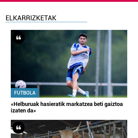
ELKARRIZKETAK
FUTBOLA
«Helburuak hasieratik markatzea beti gaiztoa
izaten da»