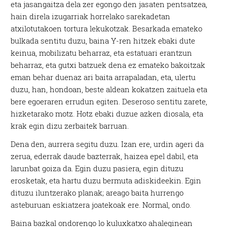
eta jasangaitza dela zer egongo den jasaten pentsatzea,
hain direla izugarriak horrelako sarekadetan
atxilotutakoen tortura lekukotzak. Besarkada emateko
bulkada sentitu duzu, baina Y-ren hitzek ebaki dute
keinua, mobilizatu beharraz, eta estatuari erantzun
beharraz, eta gutxi batzuek dena ez emateko bakoitzak
eman behar duenaz ari baita arrapaladan, eta, ulertu
duzu, han, hondoan, beste aldean kokatzen zaituela eta
bere egoeraren errudun egiten. Deseroso sentitu zarete,
hizketarako motz. Hotz ebaki duzue azken diosala, eta
krak egin dizu zerbaitek barruan.
Dena den, aurrera segitu duzu. Izan ere, urdin ageri da
zerua, ederrak daude bazterrak, haizea epel dabil, eta
larunbat goiza da. Egin duzu pasiera, egin dituzu
erosketak, eta hartu duzu bermuta adiskideekin. Egin
dituzu iluntzerako planak; areago baita hurrengo
asteburuan eskiatzera joatekoak ere. Normal, ondo.
Baina bazkal ondorengo lo kuluxkatxo ahaleginean