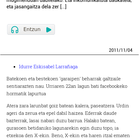
mugimenduan dabilelako. Eta inkomunikatuta daukatela,
eta jasangaitza dela zer [...]
2011
/
11
/
04
Idurre Eskisabel Larrañaga
Batekoen eta bestekoen ‘garaipen’ beharrak galtzaile
sentiarazten nau. Urriaren 22an lagun bati facebookeko
hormatik lapurtua
Atera zara larunbat goiz batean kalera, paseatzera. Urdin
ageri da zerua eta epel dabil haizea. Ederrak daude
bazterrak, lasai nabari duzu barrua. Halako batean,
gurasoen betidaniko lagunarekin egin duzu topo, ia
etxekoa den X-ekin. Beno, X-ekin eta haren itzal ematen