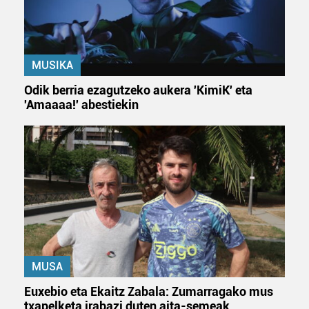
fitxategiak erabiltzen ditu. Zure esperientzia eta
zerbitzuak hobetzeko asmoz, cookie teknologiaz
baliatzen gara. Ohar hau onartuz gero, teknologia hori
erabiltzeko baimen esplizitua ematen diguzu.
Gehiago
MUSIKA
irakurri
Odik berria ezagutzeko aukera 'KimiK' eta
'Amaaaa!' abestiekin
MUSA
Euxebio eta Ekaitz Zabala: Zumarragako mus
txapelketa irabazi duten aita-semeak