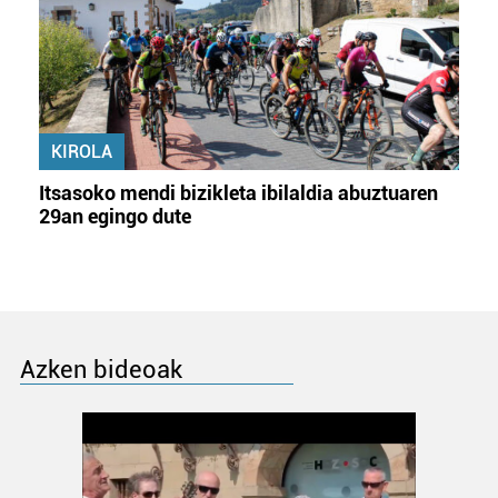
KIROLA
Itsasoko mendi bizikleta ibilaldia abuztuaren
29an egingo dute
Azken bideoak