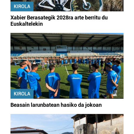
KIROLA
Xabier Berasategik 2028ra arte berritu du
Euskaltelekin
KIROLA
Beasain larunbatean hasiko da jokoan