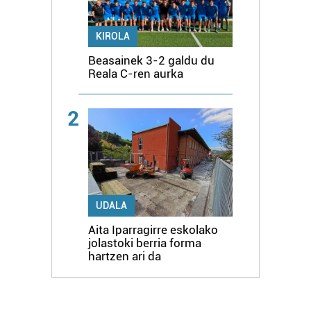
KIROLA
Beasainek 3-2 galdu du
Reala C-ren aurka
2
UDALA
Aita Iparragirre eskolako
jolastoki berria forma
hartzen ari da