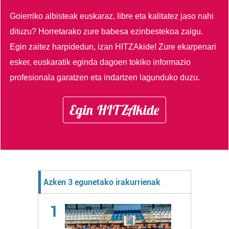
Goierriko albisteak euskaraz, libre eta kalitatez jaso nahi
dituzu?
Horretarako zure babesa ezinbestekoa zaigu.
Egin zaitez harpidedun, izan HITZAkide!
Zure ekarpenari
esker, euskaratik eginda dagoen tokiko informazio
profesionala garatzen eta indartzen lagunduko duzu.
Egin HITZAkide
Azken 3 egunetako irakurrienak
1