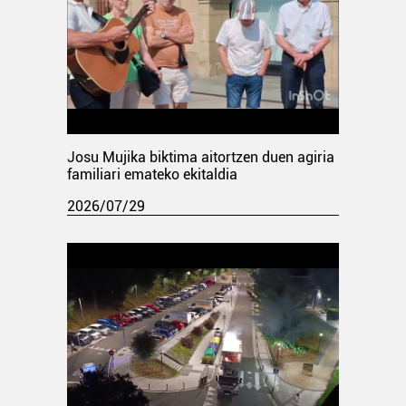
Josu Mujika biktima aitortzen duen agiria
familiari emateko ekitaldia
2026/07/29