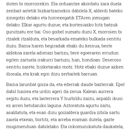
duten bi morroirekin. Eta orduantxe akordatu zara duela
zenbait astetik bizkartzainekin dabilela X, alderdi bateko
zinegotzi delako eta horrexegatik ETAren jomugan
delako. Elkar agurtu duzue, eta kortesiazko hitz batzuk
gurutzatu ere bai. Oso goibel sumatu duzu X, morroien bi
itzalek itzalduta, eta besarkada emateko bulkada sentitu
duzu. Baina haren begiradak ebaki du keinua, beste
aldekoa zarela adierazi baitizu, bere egoeraren errudun
egiten zaituela irakurri baituzu, han, hondoan. Deseroso
sentitu zarete, hizketarako motz. Hotz ebaki duzue azken
diosala, eta krak egin dizu zerbaitek barruan.
Baina larunbat goiza da, eta ederrak daude bazterrak. Epel
dabil haizea eta urdin ageri da zerua. Kalean aurrera
segitu duzu, eta lasterrera Y hurbildu zaizu, aspaldi ikusi
ez arren betidaniko laguna. Aztoratuta agurtu zaitu,
asaldatuta, eta esan dizu goizaldera guardia zibila sartu
zaiela etxean, bortitz, eta arreba eraman dutela, gazte
mugimenduan dabilelako. Eta inkomunikatuta daukatela,