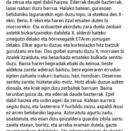
da zerua eta epel dabil haizea. Ederrak daude bazterrak,
lasai nabari duzu barrua. Halako batean, gurasoen
betidaniko lagunarekin egin duzu topo, ia etxekoa den X-
ekin. Beno, X-ekin eta haren itzal ematen duten bi
morroirekin. Eta orduantxe akordatu zara duela zenbait
astetik bizkartzainekin dabilela X, alderdi bateko
zinegotzi delako eta horrexegatik ETAren jomugan
delako. Elkar agurtu duzue, eta kortesiazko hitz batzuk
gurutzatu ere bai. Oso goibel sumatu duzu X, morroien bi
itzalek itzalduta, eta besarkada emateko bulkada sentitu
duzu. Baina haren begiradak ebaki du keinua, beste
aldekoa zarela adierazi baitizu, bere egoeraren errudun
egiten zaituela irakurri baituzu, han, hondoan. Deseroso
sentitu zarete, hizketarako motz. Hotz ebaki duzue azken
diosala, eta krak egin dizu zerbaitek barruan. Baina
larunbat goiza da, eta ederrak daude bazterrak. Epel
dabil haizea eta urdin ageri da zerua. Kalean aurrera
segitu duzu, eta lasterrera Y hurbildu zaizu, aspaldi ikusi
ez arren betidaniko laguna. Aztoratuta agurtu zaitu,
asaldatuta, eta esan dizu goizaldera guardia zibila sartu
zaiela etxean, bortitz, eta arreba eraman dutela, gazte