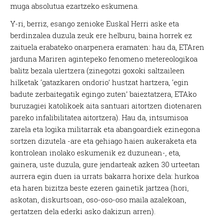
muga absolutua ezartzeko eskumena.
Y-ri, berriz, esango zenioke Euskal Herri aske eta
berdinzalea duzula zeuk ere helburu, baina horrek ez
zaituela erabateko onarpenera eramaten: hau da, ETAren
jarduna Mariren agintepeko fenomeno metereologikoa
balitz bezala ulertzera (zinegotzi goxoki saltzaileen
hilketak ‘gatazkaren ondorio’ hustzat hartzera, ‘egin
badute zerbaitegatik egingo zuten’ baieztatzera, ETAko
buruzagiei katolikoek aita santuari aitortzen diotenaren
pareko infalibilitatea aitortzera). Hau da, intsumisoa
zarela eta logika militarrak eta abangoardiek ezinegona
sortzen dizutela -are eta gehiago haien aukeraketa eta
kontrolean inolako eskumenik ez duzunean-, eta,
gainera, uste duzula, gure jendarteak azken 30 urteetan
aurrera egin duen ia urrats bakarra horixe dela: hurkoa
eta haren bizitza beste ezeren gainetik jartzea (hori,
askotan, diskurtsoan, oso-oso-oso maila azalekoan,
gertatzen dela ederki asko dakizun arren).