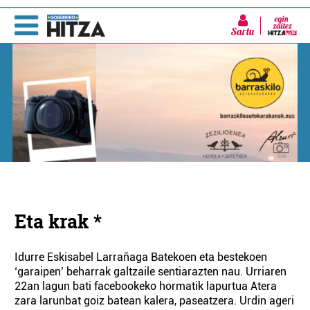
Sartu
Eta krak *
Idurre Eskisabel Larrañaga Batekoen eta bestekoen
‘garaipen’ beharrak galtzaile sentiarazten nau. Urriaren
22an lagun bati facebookeko hormatik lapurtua Atera
zara larunbat goiz batean kalera, paseatzera. Urdin ageri