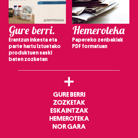
Gure berri.
Hemeroteka
Erantzun inkesta eta
Papereko zenbakiak
parte hartu Iztuetako
PDF formatuan
produktuen saski
baten zozketan
+
GURE BERRI
ZOZKETAK
ESKAINTZAK
HEMEROTEKA
NOR GARA