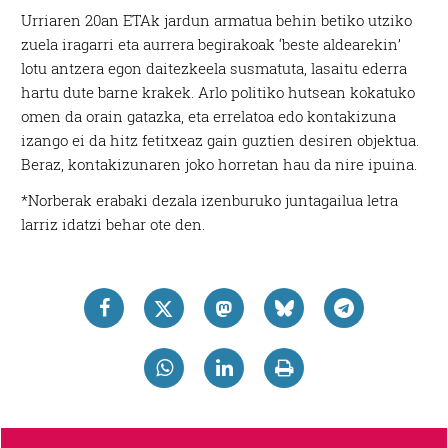
Urriaren 20an ETAk jardun armatua behin betiko utziko
zuela iragarri eta aurrera begirakoak ‘beste aldearekin’
lotu antzera egon daitezkeela susmatuta, lasaitu ederra
hartu dute barne krakek. Arlo politiko hutsean kokatuko
omen da orain gatazka, eta errelatoa edo kontakizuna
izango ei da hitz fetitxeaz gain guztien desiren objektua.
Beraz, kontakizunaren joko horretan hau da nire ipuina.
*Norberak erabaki dezala izenburuko juntagailua letra
larriz idatzi behar ote den.