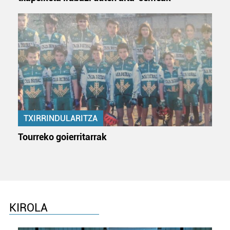
TXIRRINDULARITZA
Tourreko goierritarrak
KIROLA