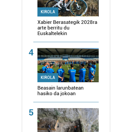
KIROLA
Xabier Berasategik 2028ra
arte berritu du
Euskaltelekin
4
KIROLA
Beasain larunbatean
hasiko da jokoan
5