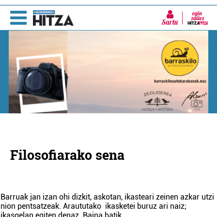
Sartu
Filosofiarako sena
Barruak jan izan ohi dizkit, askotan, ikasteari zeinen azkar utzi
nion pentsatzeak. Araututako ikasketei buruz ari naiz;
ikasgelan egiten denaz. Baina batik
...