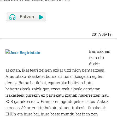
2017
/
06
/
18
Barruak jan
izan ohi
dizkit,
askotan, ikasteari zeinen azkar utzi nion pentsatzeak.
Araututako ikasketei buruz ari naiz; ikasgelan egiten
denaz. Baina batik bat, eguneroko bizitzan hain
beharrezkoak zaizkigun ezagutzak, ikasle garaietan
irakasleek gurekin ez partekatu izanak haserretzen nau.
EGB garaikoa naiz, Francoren agindupekoa; ados. Askoz
geroago, 39 urterekin bukatu nituen irakasle-ikasketak
EHUn eta hura bai, hura beste mundu bat izan zen