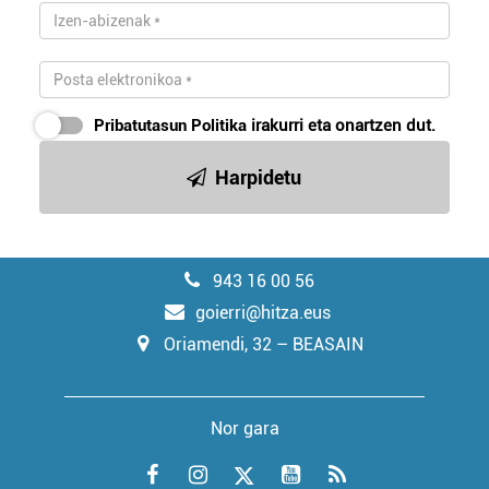
Pribatutasun Politika
irakurri eta onartzen dut.
Harpidetu
943 16 00 56
goierri@hitza.eus
Oriamendi, 32 – BEASAIN
Nor gara