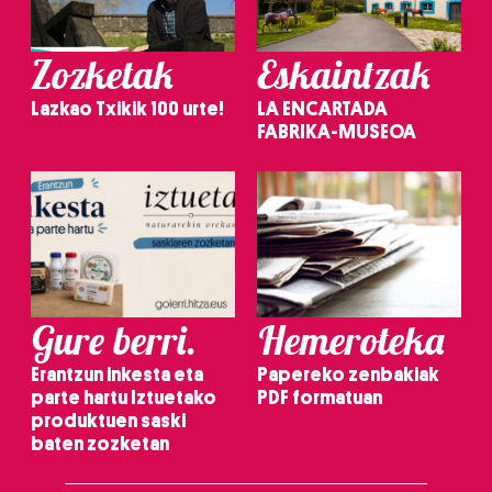
Zozketak
Eskaintzak
Lazkao Txikik 100 urte!
LA ENCARTADA
FABRIKA-MUSEOA
Gure berri.
Hemeroteka
Erantzun inkesta eta
Papereko zenbakiak
parte hartu Iztuetako
PDF formatuan
produktuen saski
baten zozketan