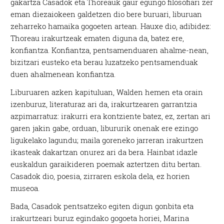
gakartza Casadok eta Thoreauk gaur egungo filosofiari zer
eman diezaiokeen galdetzen dio bere buruari, liburuan
zeharreko hamaika gogoeten artean. Hauxe dio, adibidez:
Thoreau irakurtzeak ematen diguna da, batez ere,
konfiantza. Konfiantza, pentsamenduaren ahalme-nean,
bizitzari eusteko eta berau luzatzeko pentsamenduak
duen ahalmenean konfiantza.
Liburuaren azken kapituluan, Walden hemen eta orain
izenburuz, literaturaz ari da, irakurtzearen garrantzia
azpimarratuz: irakurri era kontziente batez, ez, zertan ari
garen jakin gabe, orduan, libururik onenak ere ezingo
ligukelako lagundu; maila goreneko jarreran irakurtzen
ikasteak dakartzan onurez ari da bera. Hainbat idazle
euskaldun garaikideren poemak aztertzen ditu bertan.
Casadok dio, poesia, zirraren eskola dela, ez horien
museoa.
Bada, Casadok pentsatzeko egiten digun gonbita eta
irakurtzeari buruz egindako gogoeta horiei, Marina