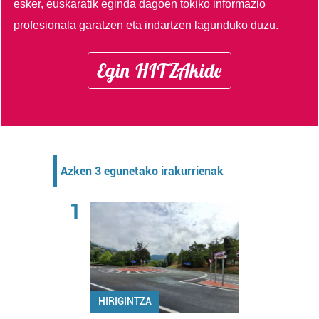
esker, euskaratik eginda dagoen tokiko informazio
profesionala garatzen eta indartzen lagunduko duzu.
Egin HITZAkide
Azken 3 egunetako irakurrienak
1
HIRIGINTZA