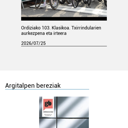
Ordiziako 103. Klasikoa. Txirrindularien
aurkezpena eta irteera
2026/07/25
Argitalpen bereziak