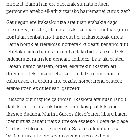
niretzat. Baina han ere gabeziak sumatu nituen:
pertsonen arteko elkarbizitzarako harremanei buruz, zer?
Gaur egun ere irakaskuntza arautuan erabakia dago
irakurtzea, idaztea, eta oinarrizko zenbaki-kontuak (diru-
kontutan zenbat iaio!!) ume guztiei irakastekoak direla.
Baina hortik aurrerakoak norberak kudeatu beharko ditu,
letretako bidea hartu ala zientzietako bidea aukeratzeko
bidegurutzera iristen denean, adibidez. Bata ala bestea.
Batean nahiz bestean, ordea, elkarrekin ikasten ari
direnen arteko bizikidetza zertan datzan norberaren
esku dago, eta ordura arte bezala, norberarena besteek
erabakitzen ez dutenean, gaitzerdi.
Filosofia dut hizpide gaurkoan. Ikasketa arautuan landu
daitekeena, baina nik honez gero ikasgelatik kanpo
ikasten dudana. Marina Garces filosofoaren liburu baten
izenburuaz baliatu naiz aurrekoa esateko: Fuera de clase.
Textos de filosofia de guerrilla. Saiakera-liburuari esaldi
bat lapurtuz, nik ere, «pentsatzen uzten ez digun