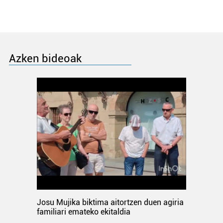
Azken bideoak
Josu Mujika biktima aitortzen duen agiria
familiari emateko ekitaldia