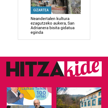
GIZARTEA
Neandertalen kultura
ezagutzeko aukera, San
Adrianera bisita gidatua
eginda