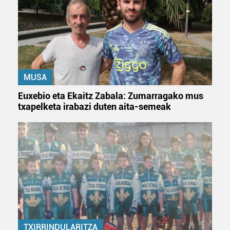
MUSA
Euxebio eta Ekaitz Zabala: Zumarragako mus
txapelketa irabazi duten aita-semeak
TXIRRINDULARITZA