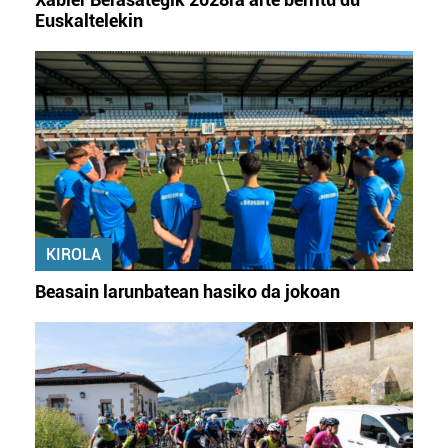
Euskaltelekin
KIROLA
Beasain larunbatean hasiko da jokoan