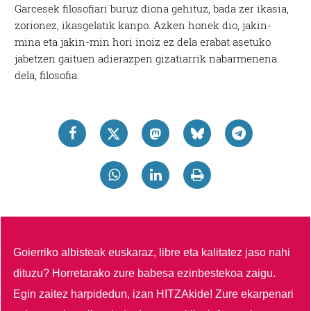
Garcesek filosofiari buruz diona gehituz, bada zer ikasia,
zorionez, ikasgelatik kanpo. Azken honek dio, jakin-
mina eta jakin-min hori inoiz ez dela erabat asetuko
jabetzen gaituen adierazpen gizatiarrik nabarmenena
dela, filosofia.
Goierriko albisteak euskaraz, libre eta kalitatez jaso nahi
dituzu?
Horretarako zure babesa ezinbestekoa zaigu.
Egin zaitez harpidedun, izan HITZAkide!
Zure ekarpenari