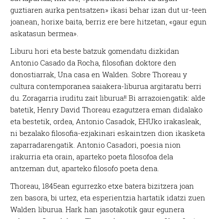
guztiaren aurka pentsatzen» ikasi behar izan dut ur-teen
joanean, horixe baita, berriz ere bere hitzetan, «gaur egun
askatasun bermea».
Liburu hori eta beste batzuk gomendatu dizkidan
Antonio Casado da Rocha, filosofian doktore den
donostiarrak, Una casa en Walden. Sobre Thoreau y
cultura contemporanea saiakera-liburua argitaratu berri
du. Zoragarria iruditu zait liburua!! Bi arrazoiengatik: alde
batetik, Henry David Thoreau ezagutzera eman didalako
eta bestetik, ordea, Antonio Casadok, EHUko irakasleak,
ni bezalako filosofia-ezjakinari eskaintzen dion ikasketa
zaparradarengatik. Antonio Casadori, poesia nion
irakurria eta orain, aparteko poeta filosofoa dela
antzeman dut, aparteko filosofo poeta dena.
Thoreau, 1845ean egurrezko etxe batera bizitzera joan
zen basora, bi urtez, eta esperientzia hartatik idatzi zuen
Walden liburua. Hark han jasotakotik gaur egunera