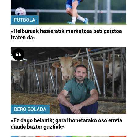
FUTBOLA
«Helburuak hasieratik markatzea beti gaiztoa
izaten da»
BERO BOLADA
«Ez dago belarrik; garai honetarako oso erreta
daude bazter guztiak»