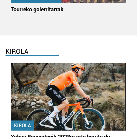
Tourreko goierritarrak
KIROLA
KIROLA
Xabier Berasategik 2028ra arte berritu du