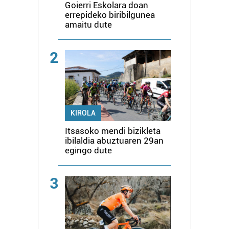
Goierri Eskolara doan
errepideko biribilgunea
amaitu dute
2
KIROLA
Itsasoko mendi bizikleta
ibilaldia abuztuaren 29an
egingo dute
3