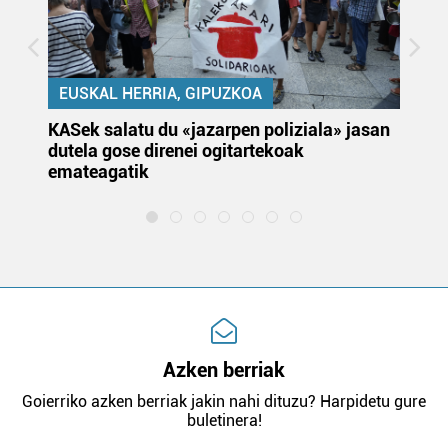
EUSKAL HERRIA, GIPUZKOA
KASek salatu du «jazarpen poliziala» jasan
Pa
dutela gose direnei ogitartekoak
da
emateagatik
«s
Azken berriak
Goierriko azken berriak jakin nahi dituzu? Harpidetu gure
buletinera!