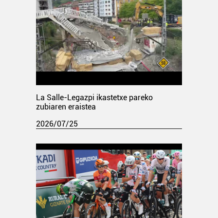
La Salle-Legazpi ikastetxe pareko
zubiaren eraistea
2026/07/25