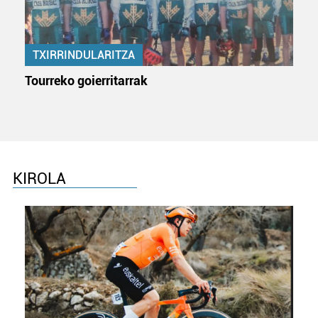
TXIRRINDULARITZA
Tourreko goierritarrak
KIROLA