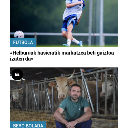
FUTBOLA
«Helburuak hasieratik markatzea beti gaiztoa
izaten da»
BERO BOLADA