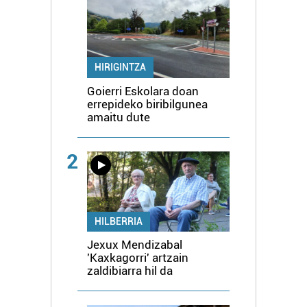
HIRIGINTZA
Goierri Eskolara doan
errepideko biribilgunea
amaitu dute
2
HILBERRIA
Jexux Mendizabal
'Kaxkagorri' artzain
zaldibiarra hil da