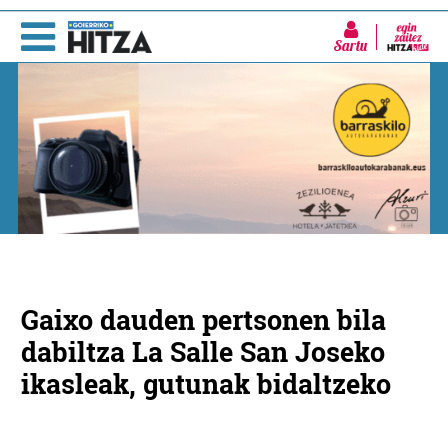
Sartu
Gaixo dauden pertsonen bila
dabiltza La Salle San Joseko
ikasleak, gutunak bidaltzeko