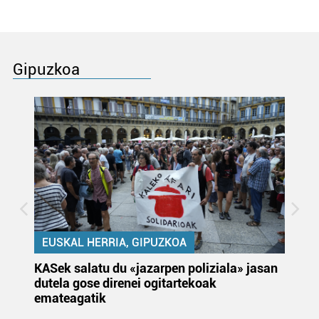
Gipuzkoa
EUSKAL HERRIA, GIPUZKOA
KASek salatu du «jazarpen poliziala» jasan
Pa
dutela gose direnei ogitartekoak
da
emateagatik
«s