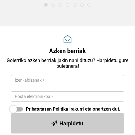
Azken berriak
Goierriko azken berriak jakin nahi dituzu? Harpidetu gure
buletinera!
Pribatutasun Politika
irakurri eta onartzen dut.
Harpidetu