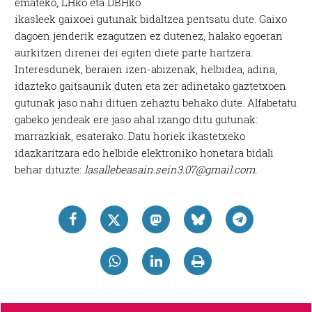
emateko, LHko eta DBHko
ikasleek gaixoei gutunak bidaltzea pentsatu dute. Gaixo
dagoen jenderik ezagutzen ez dutenez, halako egoeran
aurkitzen direnei dei egiten diete parte hartzera.
Interesdunek, beraien izen-abizenak, helbidea, adina,
idazteko gaitsaunik duten eta zer adinetako gaztetxoen
gutunak jaso nahi dituen zehaztu behako dute. Alfabetatu
gabeko jendeak ere jaso ahal izango ditu gutunak:
marrazkiak, esaterako. Datu horiek ikastetxeko
idazkaritzara edo helbide elektroniko honetara bidali
behar dituzte:
lasallebeasain.sein3.07@gmail.com.