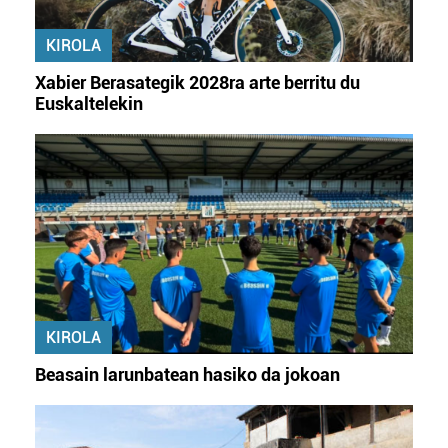
KIROLA
Xabier Berasategik 2028ra arte berritu du
Euskaltelekin
KIROLA
Beasain larunbatean hasiko da jokoan