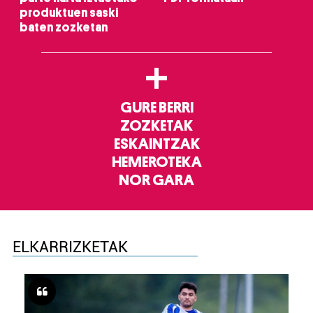
produktuen saski
baten zozketan
+
GURE BERRI
ZOZKETAK
ESKAINTZAK
HEMEROTEKA
NOR GARA
ELKARRIZKETAK