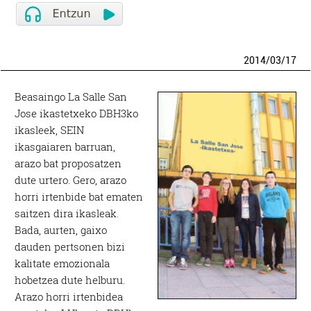
2014
/
03
/
17
Beasaingo La Salle San
Jose ikastetxeko DBH3ko
ikasleek, SEIN
ikasgaiaren barruan,
arazo bat proposatzen
dute urtero. Gero, arazo
horri irtenbide bat ematen
saitzen dira ikasleak.
Bada, aurten, gaixo
dauden pertsonen bizi
kalitate emozionala
hobetzea dute helburu.
Arazo horri irtenbidea