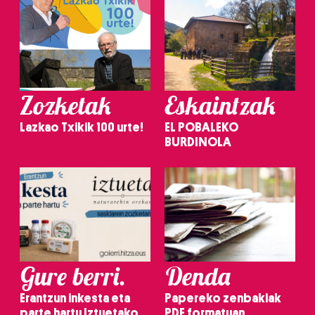
Zozketak
Eskaintzak
Lazkao Txikik 100 urte!
EL POBALEKO
BURDINOLA
Gure berri.
Denda
Erantzun inkesta eta
Papereko zenbakiak
parte hartu Iztuetako
PDF formatuan