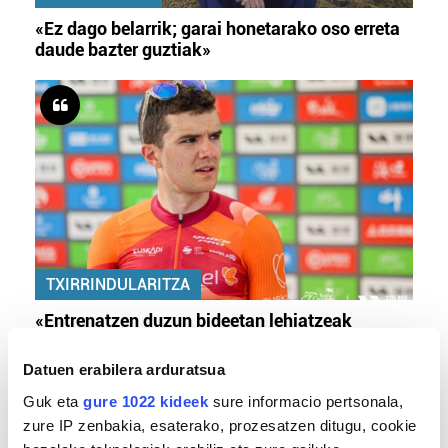
«Ez dago belarrik; garai honetarako oso erreta
daude bazter guztiak»
TXIRRINDULARITZA
«Entrenatzen duzun bideetan lehiatzeak
gehiago motibatzen zaitu»
Datuen erabilera arduratsua
Guk eta
gure 1022 kideek
sure informacio pertsonala,
zure IP zenbakia, esaterako, prozesatzen ditugu, cookie