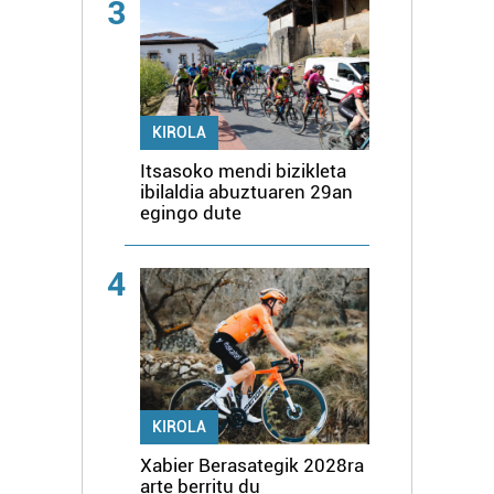
3
KIROLA
Itsasoko mendi bizikleta
ibilaldia abuztuaren 29an
egingo dute
4
KIROLA
Xabier Berasategik 2028ra
arte berritu du