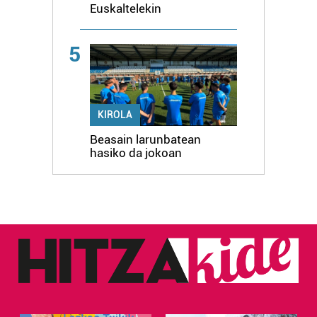
Euskaltelekin
5
KIROLA
Beasain larunbatean
hasiko da jokoan