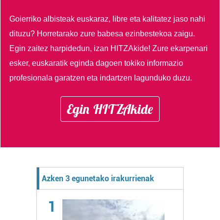
Goierriko albisteak euskaraz, libre eta kalitatez jaso nahi
dituzu?
Horretarako zure babesa ezinbestekoa zaigu.
Egin zaitez harpidedun, izan HITZAkide!
Zure ekarpenari
esker, euskaratik eginda dagoen tokiko informazio
profesionala garatzen eta indartzen lagunduko duzu.
Egin HITZAkide
Azken 3 egunetako irakurrienak
1