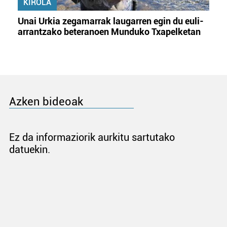
KIROLA
Unai Urkia zegamarrak laugarren egin du euli-
arrantzako beteranoen Munduko Txapelketan
Azken bideoak
Ez da informaziorik aurkitu sartutako
datuekin.