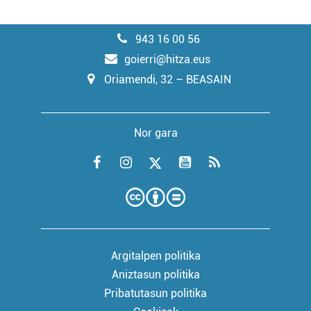
943 16 00 56
goierri@hitza.eus
Oriamendi, 32 – BEASAIN
Nor gara
Argitalpen politika
Aniztasun politika
Pribatutasun politika