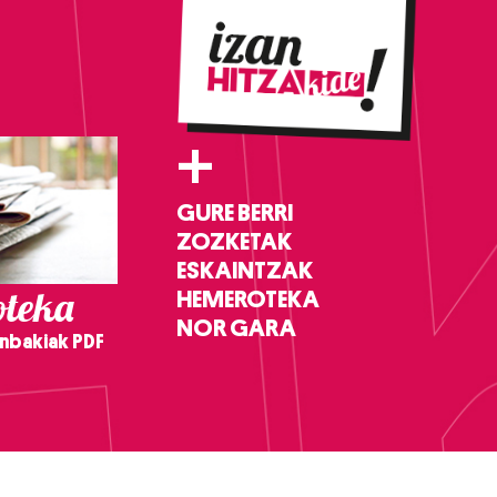
+
GURE BERRI
ZOZKETAK
ESKAINTZAK
teka
HEMEROTEKA
NOR GARA
nbakiak PDF