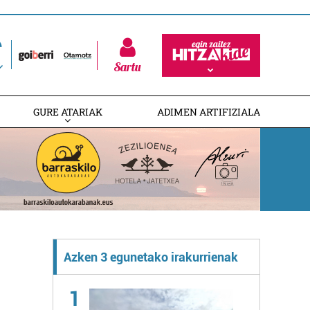
Sartu
GURE ATARIAK
ADIMEN ARTIFIZIALA
Azken 3 egunetako irakurrienak
1