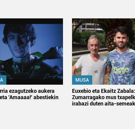
A
MUSA
rria ezagutzeko aukera
Euxebio eta Ekaitz Zabala
 eta 'Amaaaa!' abestiekin
Zumarragako mus txapelk
irabazi duten aita-semea