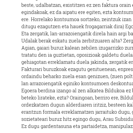
beste, udalbatzan, existitzen ez zen faktura orai
egindakoak, ez da aipatu ere egiten, ezta kontsum
ere. Horrelako kontsumoa sortzeko, zeintzuk izan 
ditugu ezagutzen eta hauek frogagarriak dira) Egon
Eta zergatik, lan-arrazoiengatik direla hain argi b
Udalak berak eskatu zuela zerbitzuaren alta? Zer
Agian, gaiari buruz kalean zebilen izugarrizko zu
tratatu den ia guztietan, oposizioak galdetu duel
gehiagotan erreklamatu duela jakinda, zergatik e
Fakturari buruzkoak ezagutu genituenean, enpres
ordaindu beharko zuela esan genizuen, (zuen polt
lan arrazoiengatik eginiko kontsumoen deskontua e
Egoera berdina izango al zen alkatea Bildukoa ez 
beteko lirateke, ezta? Oraingoan, berriro ere, Bil
ordezkatzen dugun alderdiaren iritziz, besteen ka
erantzun formala erreklamatzen jarraituko dugu, g
sozietateari buruz hitz egingo dugu, Arau Subsidia
Ez dugu gardentasuna eta partaidetza, manipulaz