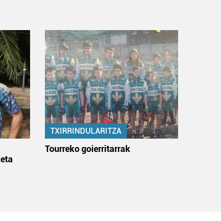
TXIRRINDULARITZA
:
Tourreko goierritarrak
eta
k