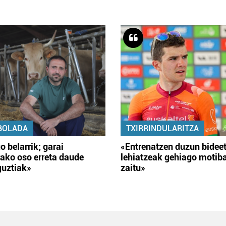
BOLADA
TXIRRINDULARITZA
o belarrik; garai
«Entrenatzen duzun bidee
ako oso erreta daude
lehiatzeak gehiago motib
guztiak»
zaitu»