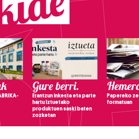
ak
Gure berri.
Hemero
ABRIKA-
Erantzun inkesta eta parte
Papereko ze
hartu Iztuetako
formatuan
produktuen saski baten
zozketan