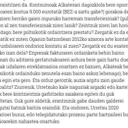
n existitzen da. Kontsumoak Alkatesari dagozkiola bere opor
oaren kostua 9.000 eurotatik (BEZ-a sartu gabe?) gorakoa d
ziren herriko gaien inguruko harreman transferiezinak? (gu
 al zen transferiezinak ziren lanik? Zeintzuk ziren lan hor
adago, bere poltsikotik ordaintzera prestatu? Zergatik ez da
gatik ez zuten Ogasun batzordean 2012ko azarora arte konta
rrunbiloaren ondorioz kontatu al zuen? Zergatik ez du esaten
ako izan dela? Enpresak fakturaren ordainketa behin baino
man du aditzera gertatutakoaren ardura bere gain hartu due
ak udalaren erreklamazioa onartzen ez bazuen, Alkateak b
sikotik ordainduko zenutela esan baino askoz lehenago), bet
gin eta gero. Eta orduz geroztik, auzia argitu zain gaude.
balitz? Ziurrenik, Urretxuko kale nagusiak argazki edo karte
duk bere kontzientzia garbitzeko saiakera egiten du guk
ltetan. Guk gure aldetik, erantzunik gabe dauden galderei
utxi batzuk baitira oraindik. Eta ondoren, Urretxu 2020
rioei buruz, edo telegidatutako prozesu parte hartzaileei b
ioarekin nahastea onartuko.