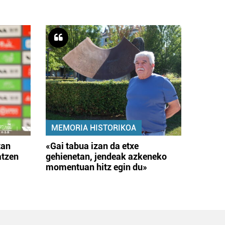
MEMORIA HISTORIKOA
tan
«Gai tabua izan da etxe
atzen
gehienetan, jendeak azkeneko
momentuan hitz egin du»