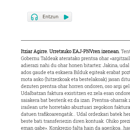
Itziar Agirre. Urretxuko EAJ-PNVren izenean.
Tent
Gobernu Taldeak ateratako prentsa ohar «argitza
adierazi nahi du ohar honen bitartez: Jakina, uda
ados gaude eta eskaera Bilduk egiteak erabat pozt
mota asko (hitzezkoak eta bestelakoak) jasan dit
dezuten prentsa ohar horren ondoren, oso argi geld
Udalbatzan faktura existitzen ez zela esan ondor
saiakera bat besterik ez da izan. Prentsa-oharrak
irailean urte horretako abuztuari zegokion faktur
datuen trafikoarengatik… Udal ordezkari batek h
beste bati transferiezin diren kontuak. Ohiko prez
eman gabe». Konkrezio falta hain da agerikoa…ha