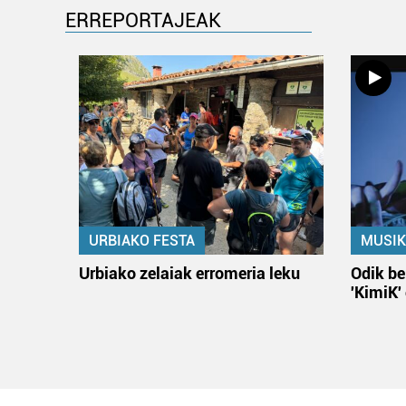
ERREPORTAJEAK
URBIAKO FESTA
MUSIK
Urbiako zelaiak erromeria leku
Odik be
'KimiK'