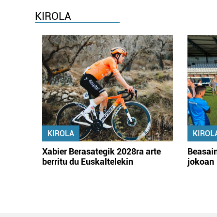
KIROLA
KIROLA
KIROL
Xabier Berasategik 2028ra arte
Beasain
berritu du Euskaltelekin
jokoan