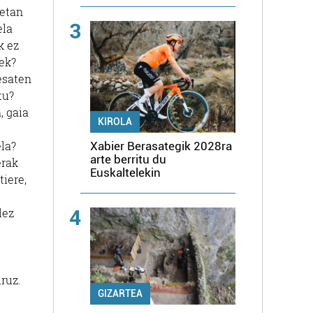
retan
3
ela
k ez
iek?
 esaten
tu?
, gaia
KIROLA
la?
Xabier Berasategik 2028ra
arte berritu du
erak
Euskaltelekin
iere,
lez
4
uruz.
GIZARTEA