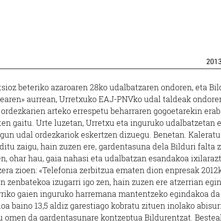
201
sioz beteriko azaroaren 28ko udalbatzaren ondoren, eta Bi
ilearen» aurrean, Urretxuko EAJ-PNVko udal taldeak ondor
l ordezkarien arteko errespetu beharraren gogoetarekin erab
en gaitu. Urte luzetan, Urretxu eta inguruko udalbatzetan 
ugun udal ordezkariok eskertzen dizuegu. Benetan. Kaleratu
itu zaigu, hain zuzen ere, gardentasuna dela Bilduri falta 
en, ohar hau, gaia nahasi eta udalbatzan esandakoa ixilaraz
 zera zioen: «Telefonia zerbitzua ematen dion enpresak 2012
an zenbatekoa izugarri igo zen, hain zuzen ere atzerrian eg
erriko gaien inguruko harremana mantentzeko egindakoa da
ioa baino 13,5 aldiz garestiago kobratu zituen inolako abisur
u omen da gardentasunare kontzeptua Bildurentzat. Bestea