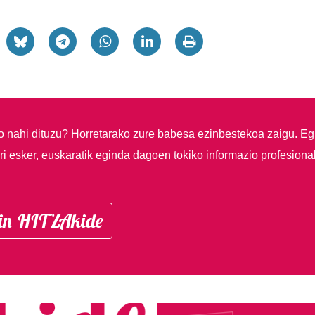
so nahi dituzu?
Horretarako zure babesa ezinbestekoa zaigu. Eg
i esker, euskaratik eginda dagoen tokiko informazio profesiona
in HITZAkide