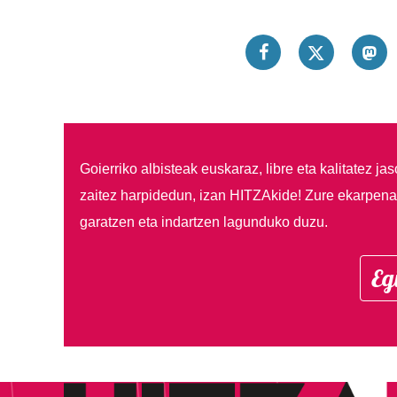
Goierriko albisteak euskaraz, libre eta kalitatez ja
zaitez harpidedun, izan HITZAkide!
Zure ekarpenar
garatzen eta indartzen lagunduko duzu.
Eg