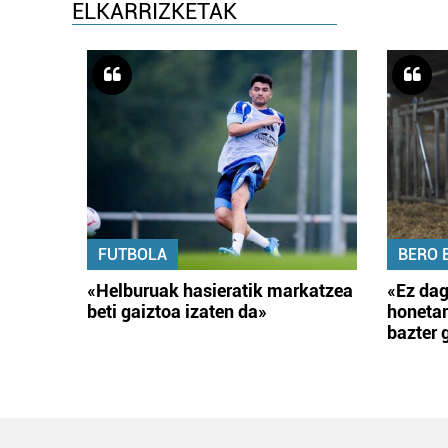
ELKARRIZKETAK
FUTBOLA
BERO 
«Helburuak hasieratik markatzea
«Ez dag
beti gaiztoa izaten da»
honetar
bazter 