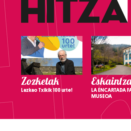
Zozketak
Eskaintz
Lazkao Txikik 100 urte!
LA ENCARTADA F
MUSEOA