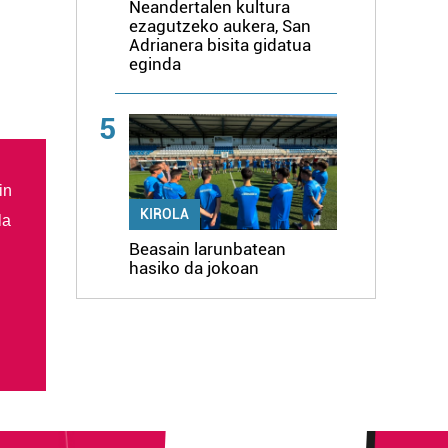
Neandertalen kultura
ezagutzeko aukera, San
Adrianera bisita gidatua
eginda
5
in
KIROLA
la
Beasain larunbatean
hasiko da jokoan