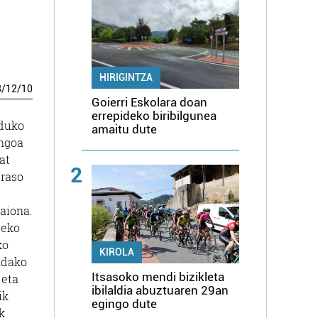
HIRIGINTZA
3
/
12
/
10
Goierri Eskolara doan
errepideko biribilgunea
lduko
amaitu dute
engoa
at
2
eraso
zaiona.
teko
ko
KIROLA
indako
Itsasoko mendi bizikleta
 eta
ibilaldia abuztuaren 29an
ik
egingo dute
k