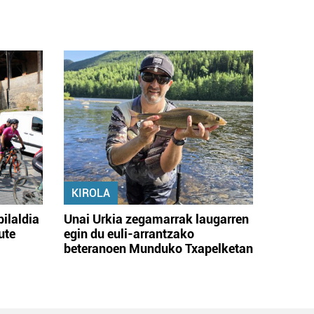
KIROLA
bilaldia
Unai Urkia zegamarrak laugarren
ute
egin du euli-arrantzako
beteranoen Munduko Txapelketan