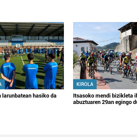
A
KIROLA
 larunbatean hasiko da
Itsasoko mendi bizikleta i
abuztuaren 29an egingo d