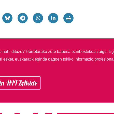
so nahi dituzu?
Horretarako zure babesa ezinbestekoa zaigu. Eg
i esker, euskaratik eginda dagoen tokiko informazio profesiona
in HITZAkide