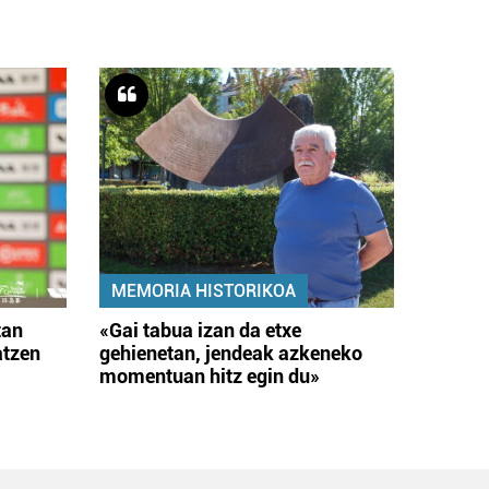
MEMORIA HISTORIKOA
tan
«Gai tabua izan da etxe
atzen
gehienetan, jendeak azkeneko
momentuan hitz egin du»