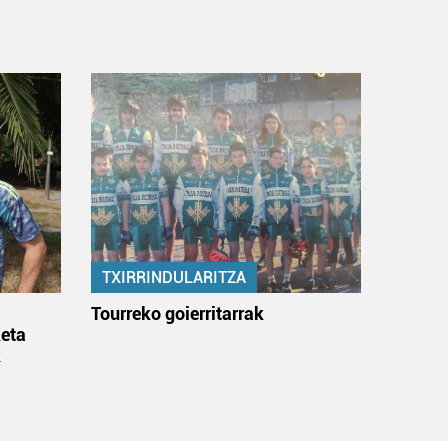
TXIRRINDULARITZA
:
Tourreko goierritarrak
eta
k