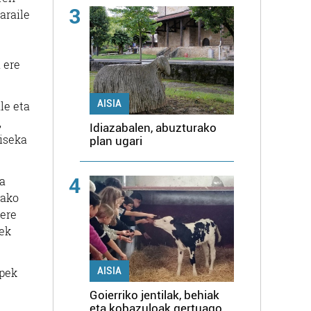
3
araile
 ere
AISIA
le eta
,
Idiazabalen, abuzturako
 iseka
plan ugari
4
ua
tako
 ere
rek
mpek
AISIA
Goierriko jentilak, behiak
eta kobazuloak gertuago,