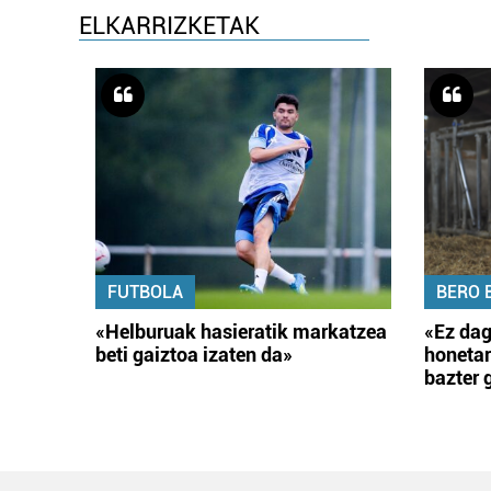
ELKARRIZKETAK
FUTBOLA
BERO 
«Helburuak hasieratik markatzea
«Ez dag
beti gaiztoa izaten da»
honetar
bazter 