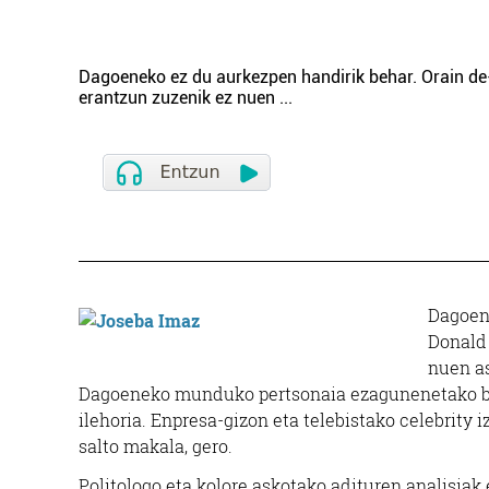
Dagoeneko ez du aurkezpen handirik behar. Orain de-
erantzun zuzenik ez nuen
...
Dagoene
Donald 
nuen as
Dagoeneko munduko pertsonaia ezagunenetako ba
ilehoria. Enpresa-gizon eta telebistako celebrity 
salto makala, gero.
Politologo eta kolore askotako adituren analisiak