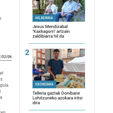
,
HILBERRIA
Jexux Mendizabal
'Kaxkagorri' artzain
zaldibiarra hil da
2
7
/
02
/
06
at
ez
EKONOMIA
gula.
)
Telleria gaztak Donibane
da
Lohitzuneko azokara iritsi
dira
ren