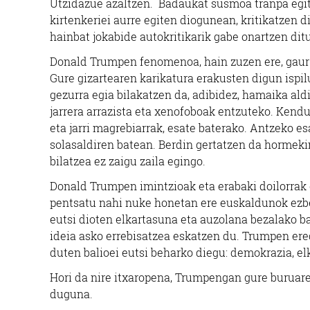
Utzidazue azaltzen. Badaukat susmoa tranpa egit
kirtenkeriei aurre egiten diogunean, kritikatzen 
hainbat jokabide autokritikarik gabe onartzen di
Donald Trumpen fenomenoa, hain zuzen ere, gaur e
Gure gizartearen karikatura erakusten digun ispil
gezurra egia bilakatzen da, adibidez, hamaika aldi
jarrera arrazista eta xenofoboak entzuteko. Kendu
eta jarri magrebiarrak, esate baterako. Antzeko e
solasaldiren batean. Berdin gertatzen da hormekin
bilatzea ez zaigu zaila egingo.
Donald Trumpen imintzioak eta erabaki doilorrak e
pentsatu nahi nuke honetan ere euskaldunok ezber
eutsi dioten elkartasuna eta auzolana bezalako bal
ideia asko errebisatzea eskatzen du. Trumpen ere
duten balioei eutsi beharko diegu: demokrazia, el
Hori da nire itxaropena, Trumpengan gure buruaren
duguna.