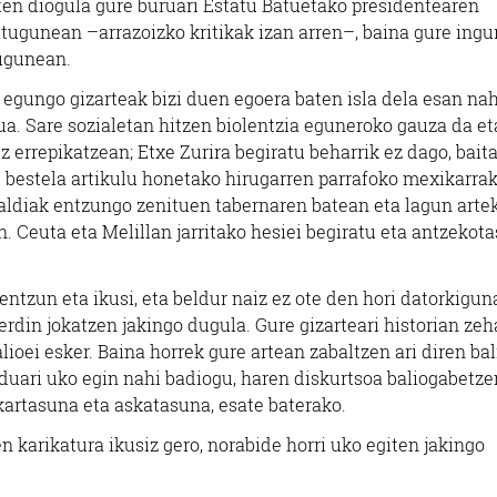
en diogula gure buruari Estatu Batuetako presidentearen
ditugunean –arrazoizko kritikak izan arren–, baina gure ing
tugunean.
gungo gizarteak bizi duen egoera baten isla dela esan nah
ua. Sare sozialetan hitzen biolentzia eguneroko gauza da et
z errepikatzean; Etxe Zurira begiratu beharrik ez dago, baita
 bestela artikulu honetako hirugarren parrafoko mexikarrak
saldiak entzungo zenituen tabernaren batean eta lagun arte
. Ceuta eta Melillan jarritako hesiei begiratu eta antzekot
ntzun eta ikusi, eta beldur naiz ez ote den hori datorkigun
din jokatzen jakingo dugula. Gure gizarteari historian zeh
ioei esker. Baina horrek gure artean zabaltzen ari diren bal
duari uko egin nahi badiogu, haren diskurtsoa baliogabetze
kartasuna eta askatasuna, esate baterako.
 karikatura ikusiz gero, norabide horri uko egiten jakingo