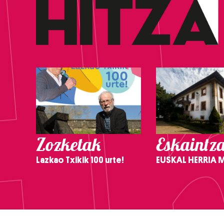
Zozketak
Eskaintz
Lazkao Txikik 100 urte!
EUSKAL HERRIA