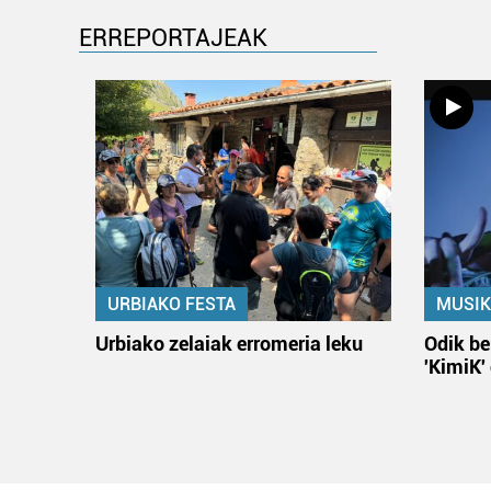
ERREPORTAJEAK
URBIAKO FESTA
MUSIK
Urbiako zelaiak erromeria leku
Odik be
'KimiK'