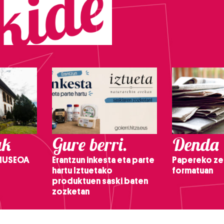
ak
Gure berri.
Denda
 MUSEOA
Erantzun inkesta eta parte
Papereko ze
hartu Iztuetako
formatuan
produktuen saski baten
zozketan