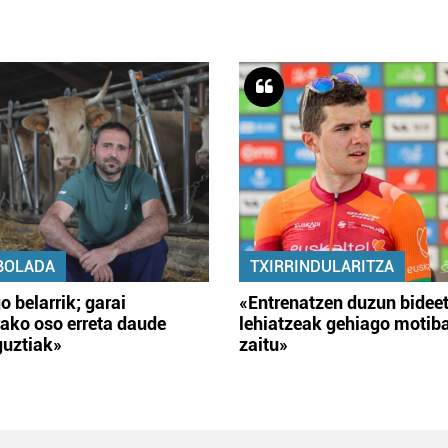
BOLADA
TXIRRINDULARITZA
o belarrik; garai
«Entrenatzen duzun bidee
ako oso erreta daude
lehiatzeak gehiago motib
guztiak»
zaitu»