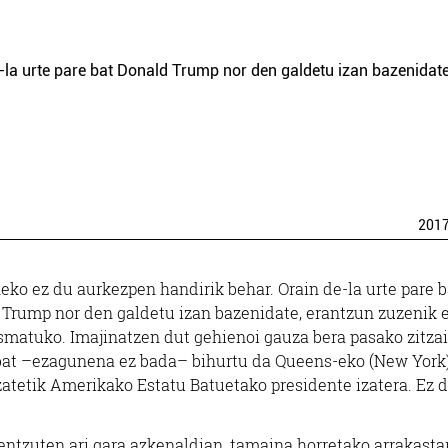
la urte pare bat Donald Trump nor den galdetu izan bazenidate
201
ko ez du aurkezpen handirik behar. Orain de-la urte pare b
Trump nor den galdetu izan bazenidate, erantzun zuzenik 
matuko. Imajinatzen dut gehienoi gauza bera pasako zitzai
t –ezagunena ez bada– bihurtu da Queens-eko (New York
izatetik Amerikako Estatu Batuetako presidente izatera. Ez 
 entzuten ari gara azkenaldian, tamaina horretako arrakasta