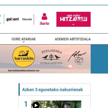
Sartu
GURE ATARIAK
ADIMEN ARTIFIZIALA
Azken 3 egunetako irakurrienak
1