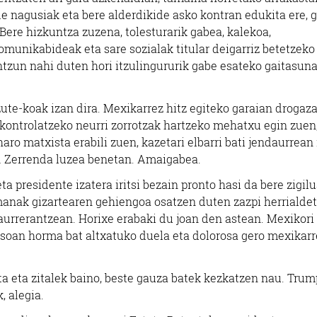
 nagusiak eta bere alderdikide asko kontran edukita ere, g
 Bere hizkuntza zuzena, tolesturarik gabea, kalekoa,
Komunikabideak eta sare sozialak titular deigarriz betetzeko
tzun nahi duten hori itzulingururik gabe esateko gaitasuna
te-koak izan dira. Mexikarrez hitz egiteko garaian drogaza
a kontrolatzeko neurri zorrotzak hartzeko mehatxu egin zuen
o matxista erabili zuen, kazetari elbarri bati jendaurrean
n… Zerrenda luzea benetan. Amaigabea.
a presidente izatera iritsi bezain pronto hasi da bere zigil
anak gizartearen gehiengoa osatzen duten zazpi herrialde
 aurrerantzean. Horixe erabaki du joan den astean. Mexikori
osoan horma bat altxatuko duela eta dolorosa gero mexikar
sta eta zitalek baino, beste gauza batek kezkatzen nau. Tru
, alegia.