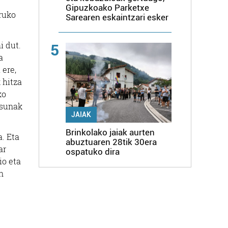
Gipuzkoako Parketxe
uruko
Sarearen eskaintzari esker
i dut.
5
a
 ere,
 hitza
ko
asunak
JAIAK
Brinkolako jaiak aurten
a. Eta
abuztuaren 28tik 30era
ar
ospatuko dira
io eta
n