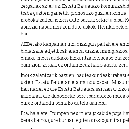
zergatiak aztertuz. Estatu Batuetako komunikabide
traba guztien gainetik, pronostiko guztien kontra.
probokatzailea, jotzen dute batzuk sekretu gisa. 
abilezia nabarmentzen dute askok. Herrikideek en
bai.
AEBetako kanpainan utzi dizkigun perlak ere entzu
biolatzaile adjetiboak erantsi dizkie, immigrazio
emaku-meen aurkako hizkuntza lotsagabe eta zehar
egin zion, zergak ez ordaintzeaz harro agertu ze
Inork zalantzarik bazuen, hauteskundeak irabazi et
uzten. Estatu Batuetan eta mundu osoan. Musulm
herritarrei ez die Estatu Batuetara sartzen utziko
jakinarazi dio dagoeneko bere iparraldeko muga 
eurek ordaindu beharko dutela gainera.
Eta, hala ere, Trumpen neurri eta jokabide populi
berak baino, gure buruari egiten dizkiogun tranpek