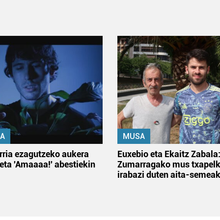
A
MUSA
rria ezagutzeko aukera
Euxebio eta Ekaitz Zabala
 eta 'Amaaaa!' abestiekin
Zumarragako mus txapelk
irabazi duten aita-semea