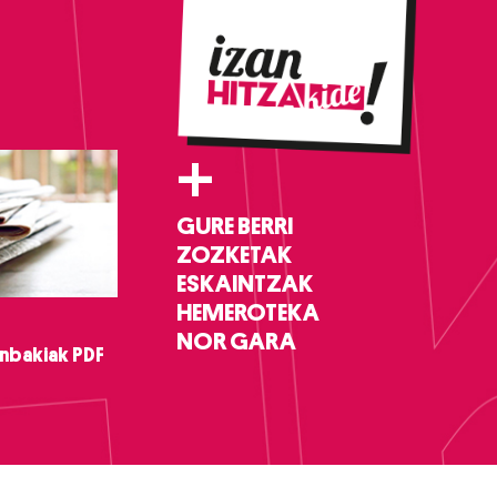
+
GURE BERRI
ZOZKETAK
ESKAINTZAK
HEMEROTEKA
NOR GARA
nbakiak PDF