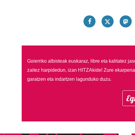
Goierriko albisteak euskaraz, libre eta kalitatez ja
zaitez harpidedun, izan HITZAkide!
Zure ekarpenar
garatzen eta indartzen lagunduko duzu.
Eg