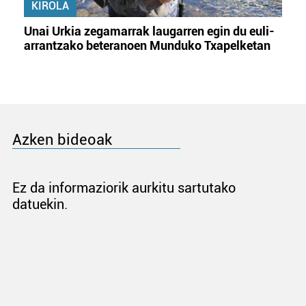
KIROLA
Unai Urkia zegamarrak laugarren egin du euli-
arrantzako beteranoen Munduko Txapelketan
Azken bideoak
Ez da informaziorik aurkitu sartutako
datuekin.