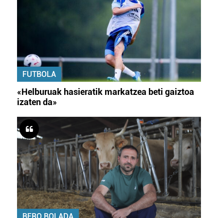
FUTBOLA
«Helburuak hasieratik markatzea beti gaiztoa
izaten da»
BERO BOLADA