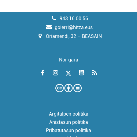
943 16 00 56
goierri@hitza.eus
Oriamendi, 32 – BEASAIN
Nor gara
Argitalpen politika
Aniztasun politika
Pribatutasun politika