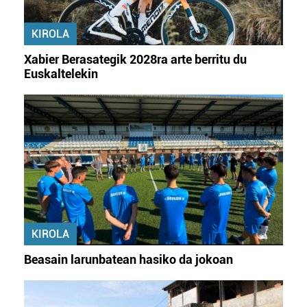
KIROLA
Xabier Berasategik 2028ra arte berritu du
Euskaltelekin
KIROLA
Beasain larunbatean hasiko da jokoan