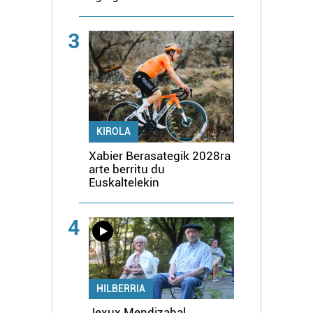
3
KIROLA
Xabier Berasategik 2028ra
arte berritu du
Euskaltelekin
4
HILBERRIA
Jexux Mendizabal