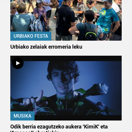
prozesatzen ditugu, zure IP zenbakia, besteak beste,
teknologia erabiliz, cookieak adibidez, iragarki eta eduki
pertsonalizatuak eskaintzeko, iragarkiak eta edukia
neurtzeko, jendeari buruzko informazioa biltzeko eta
produktuak garatzeko. Zure datuak nork eta zertarako
URBIAKO FESTA
erabiltzen dituen hauta dezakezu.
Urbiako zelaiak erromeria leku
Bazkide batzuek ez dizute baimenik eskatzen, eta beren
interes komertzial legitimoetan babesten dira. Ikusi gure
bazkideen zerrenda, beren ustez zein helburutarako
duten interes legitimoa eta horren aurka nola egin
dezakezun ikusteko.
Lortu zure datu pertsonalak prozesatzeko moduari
buruzko informazio gehiago eta ezarri zure lehentasunak
datuen atalean. Edozein unetan alda edo ken dezakezu
MUSIKA
zure baimena Cookieen adierazpenean.
Odik berria ezagutzeko aukera 'KimiK' eta