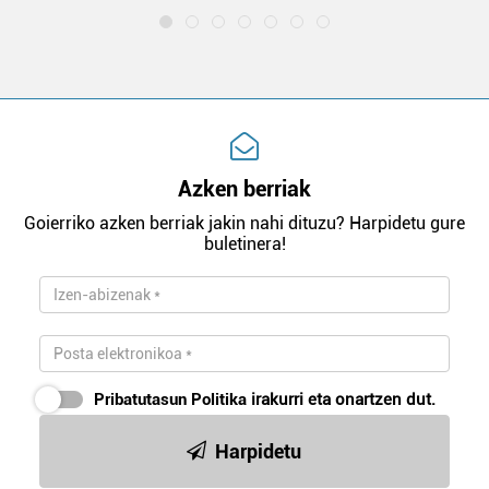
Azken berriak
Goierriko azken berriak jakin nahi dituzu? Harpidetu gure
buletinera!
Pribatutasun Politika
irakurri eta onartzen dut.
Harpidetu