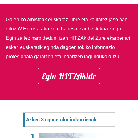
Goierriko albisteak euskaraz, libre eta kalitatez jaso nahi
dituzu?
Horretarako zure babesa ezinbestekoa zaigu.
Egin zaitez harpidedun, izan HITZAkide!
Zure ekarpenari
esker, euskaratik eginda dagoen tokiko informazio
profesionala garatzen eta indartzen lagunduko duzu.
Egin HITZAkide
Azken 3 egunetako irakurrienak
1