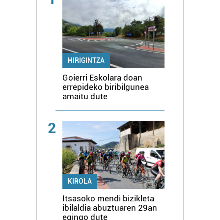
HIRIGINTZA
Goierri Eskolara doan
errepideko biribilgunea
amaitu dute
2
KIROLA
Itsasoko mendi bizikleta
ibilaldia abuztuaren 29an
egingo dute