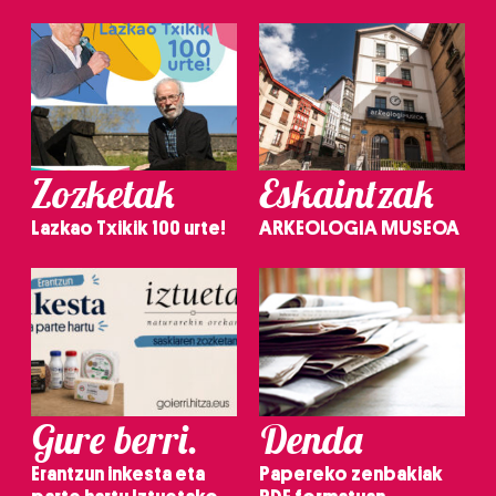
Zozketak
Eskaintzak
Lazkao Txikik 100 urte!
ARKEOLOGIA MUSEOA
Gure berri.
Denda
Erantzun inkesta eta
Papereko zenbakiak