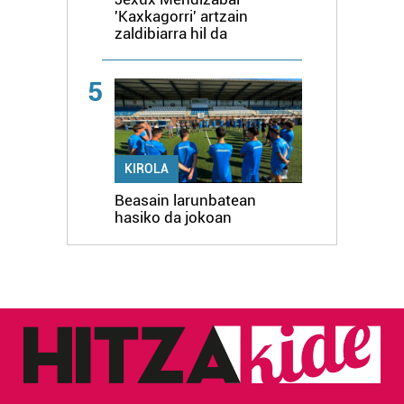
'Kaxkagorri' artzain
zaldibiarra hil da
5
KIROLA
Beasain larunbatean
hasiko da jokoan