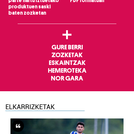
parte hartu Iztuetako
PDF formatuan
produktuen saski
baten zozketan
+
GURE BERRI
ZOZKETAK
ESKAINTZAK
HEMEROTEKA
NOR GARA
ELKARRIZKETAK