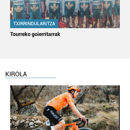
TXIRRINDULARITZA
Tourreko goierritarrak
KIROLA