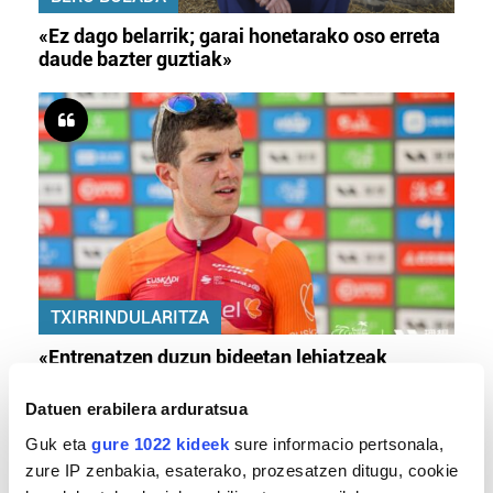
«Ez dago belarrik; garai honetarako oso erreta
daude bazter guztiak»
TXIRRINDULARITZA
«Entrenatzen duzun bideetan lehiatzeak
gehiago motibatzen zaitu»
Datuen erabilera arduratsua
Guk eta
gure 1022 kideek
sure informacio pertsonala,
zure IP zenbakia, esaterako, prozesatzen ditugu, cookie