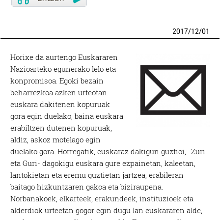
2017
/
12
/
01
Horixe da aurtengo Euskararen
Nazioarteko egunerako lelo eta
konpromisoa. Egoki bezain
beharrezkoa azken urteotan
euskara dakitenen kopuruak
gora egin duelako, baina euskara
erabiltzen dutenen kopuruak,
aldiz, askoz motelago egin
duelako gora. Horregatik, euskaraz dakigun guztioi, -Zuri
eta Guri- dagokigu euskara gure ezpainetan, kaleetan,
lantokietan eta eremu guztietan jartzea, erabileran
baitago hizkuntzaren gakoa eta biziraupena.
Norbanakoek, elkarteek, erakundeek, instituzioek eta
alderdiok urteetan gogor egin dugu lan euskararen alde,