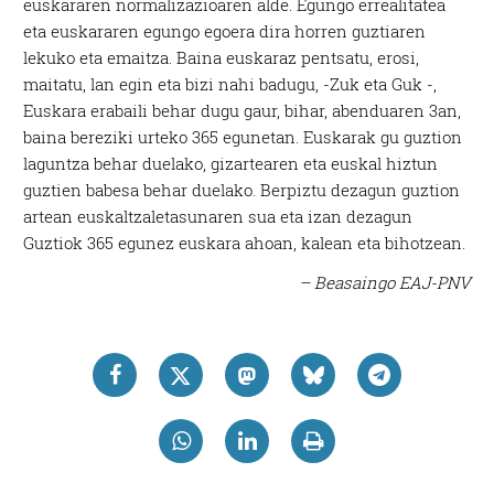
euskararen normalizazioaren alde. Egungo errealitatea
eta euskararen egungo egoera dira horren guztiaren
lekuko eta emaitza. Baina euskaraz pentsatu, erosi,
maitatu, lan egin eta bizi nahi badugu, -Zuk eta Guk -,
Euskara erabaili behar dugu gaur, bihar, abenduaren 3an,
baina bereziki urteko 365 egunetan. Euskarak gu guztion
laguntza behar duelako, gizartearen eta euskal hiztun
guztien babesa behar duelako. Berpiztu dezagun guztion
artean euskaltzaletasunaren sua eta izan dezagun
Guztiok 365 egunez euskara ahoan, kalean eta bihotzean.
– Beasaingo EAJ-PNV