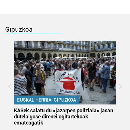
Gipuzkoa
EUSKAL HERRIA, GIPUZKOA
KASek salatu du «jazarpen poliziala» jasan
Pa
dutela gose direnei ogitartekoak
da
emateagatik
«s