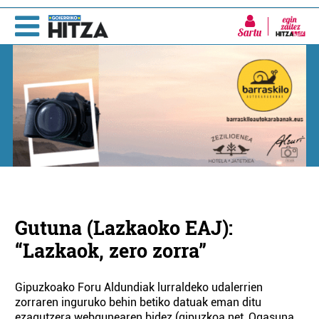
Sartu
Gutuna (Lazkaoko EAJ):
“Lazkaok, zero zorra”
Gipuzkoako Foru Aldundiak lurraldeko udalerrien
zorraren inguruko behin betiko datuak eman ditu
ezagutzera webgunearen bidez (gipuzkoa.net, Ogasuna,