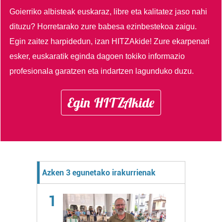
Goierriko albisteak euskaraz, libre eta kalitatez jaso nahi
dituzu?
Horretarako zure babesa ezinbestekoa zaigu.
Egin zaitez harpidedun, izan HITZAkide!
Zure ekarpenari
esker, euskaratik eginda dagoen tokiko informazio
profesionala garatzen eta indartzen lagunduko duzu.
Egin HITZAkide
Azken 3 egunetako irakurrienak
1