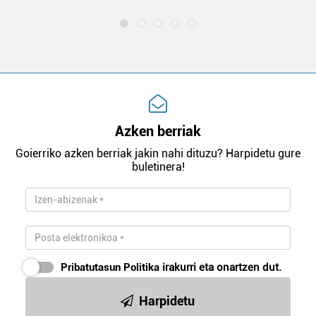
Azken berriak
Goierriko azken berriak jakin nahi dituzu? Harpidetu gure
buletinera!
Pribatutasun Politika
irakurri eta onartzen dut.
Harpidetu