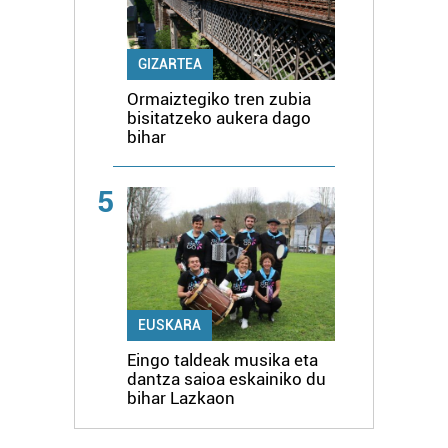
GIZARTEA
Ormaiztegiko tren zubia
bisitatzeko aukera dago
bihar
5
EUSKARA
Eingo taldeak musika eta
dantza saioa eskainiko du
bihar Lazkaon