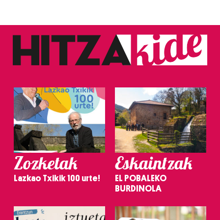
Zozketak
Eskaintzak
Lazkao Txikik 100 urte!
EL POBALEKO
BURDINOLA