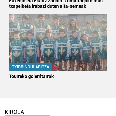
Euxebio eta Ekaitz Zabala: Zumarragako mus
bazkideen zerrenda, beren ustez zein helburutarako
txapelketa irabazi duten aita-semeak
duten interes legitimoa eta horren aurka nola egin
dezakezun ikusteko.
Lortu zure datu pertsonalak prozesatzeko moduari
buruzko informazio gehiago eta ezarri zure lehentasunak
datuen atalean. Edozein unetan alda edo ken dezakezu
zure baimena Cookieen adierazpenean.
Webgune honek cookie propioak eta hirugarrenen cookie-
fitxategiak erabiltzen ditu. Zure esperientzia eta
TXIRRINDULARITZA
zerbitzuak hobetzeko asmoz, cookie teknologiaz
Tourreko goierritarrak
baliatzen gara. Ohar hau onartuz gero, teknologia hori
erabiltzeko baimen esplizitua ematen diguzu.
Gehiago
irakurri
KIROLA