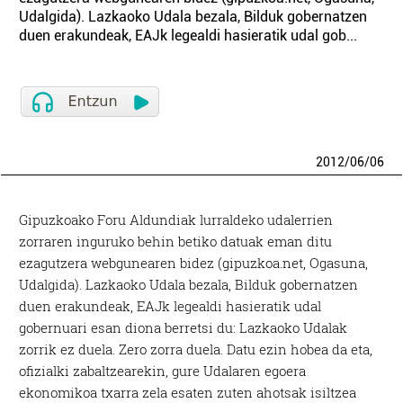
Udalgida). Lazkaoko Udala bezala, Bilduk gobernatzen
duen erakundeak, EAJk legealdi hasieratik udal gob...
2012
/
06
/
06
Gipuzkoako Foru Aldundiak lurraldeko udalerrien
zorraren inguruko behin betiko datuak eman ditu
ezagutzera webgunearen bidez (gipuzkoa.net, Ogasuna,
Udalgida). Lazkaoko Udala bezala, Bilduk gobernatzen
duen erakundeak, EAJk legealdi hasieratik udal
gobernuari esan diona berretsi du: Lazkaoko Udalak
zorrik ez duela. Zero zorra duela. Datu ezin hobea da eta,
ofizialki zabaltzearekin, gure Udalaren egoera
ekonomikoa txarra zela esaten zuten ahotsak isiltzea