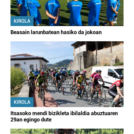
KIROLA
Beasain larunbatean hasiko da jokoan
KIROLA
Itsasoko mendi bizikleta ibilaldia abuztuaren
29an egingo dute