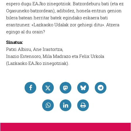
espero dugu EAJko zinegotziok. Batzordeburu bati (eta ez
Ogasuneko batzordean), adibidez, honela entzun genion
bilera batean herritar batek egindako eskaera bati
erantzunez: «Lazkaoko Udalak zor gehiegi ditu». Atzera
egingo al du orain?
Sinatua:
Patxi Albisu, Ane Irastortza,
Inazio Estensoro, Mila Madrazo eta Felix Urkola
(Lazkaoko EAJko zinegotziak).