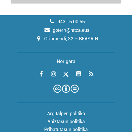
943 16 00 56
goierri@hitza.eus
Oriamendi, 32 – BEASAIN
Nor gara
Argitalpen politika
Aniztasun politika
Pribatutasun politika