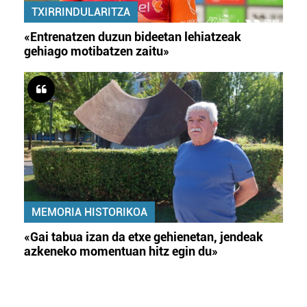
TXIRRINDULARITZA
«Entrenatzen duzun bideetan lehiatzeak
gehiago motibatzen zaitu»
MEMORIA HISTORIKOA
«Gai tabua izan da etxe gehienetan, jendeak
azkeneko momentuan hitz egin du»