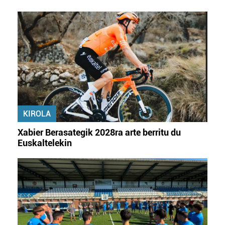
KIROLA
Xabier Berasategik 2028ra arte berritu du
Euskaltelekin