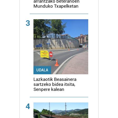
arrantzako beteranoen
Munduko Txapelketan
3
UDALA
Lazkaotik Beasainera
sartzeko bidea itxita,
Senpere kalean
4