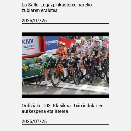
La Salle-Legazpi ikastetxe pareko
zubiaren eraistea
2026/07/25
Ordiziako 103. Klasikoa. Txirrindularien
aurkezpena eta irteera
2026/07/25