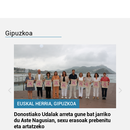
Gipuzkoa
EUSKAL HERRIA, GIPUZKOA
Donostiako Udalak arreta gune bat jarriko
Ur
du Aste Nagusian, sexu erasoak prebenitu
es
eta artatzeko
lu