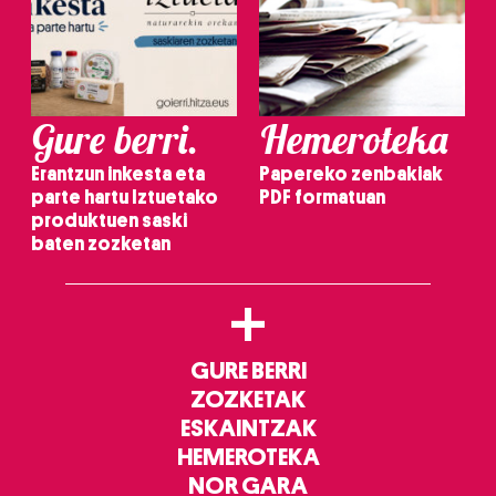
Gure berri.
Hemeroteka
Erantzun inkesta eta
Papereko zenbakiak
parte hartu Iztuetako
PDF formatuan
produktuen saski
baten zozketan
+
GURE BERRI
ZOZKETAK
ESKAINTZAK
HEMEROTEKA
NOR GARA