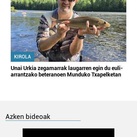
KIROLA
Unai Urkia zegamarrak laugarren egin du euli-
arrantzako beteranoen Munduko Txapelketan
Azken bideoak