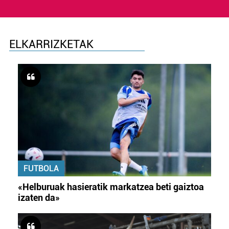
ELKARRIZKETAK
FUTBOLA
«Helburuak hasieratik markatzea beti gaiztoa
izaten da»