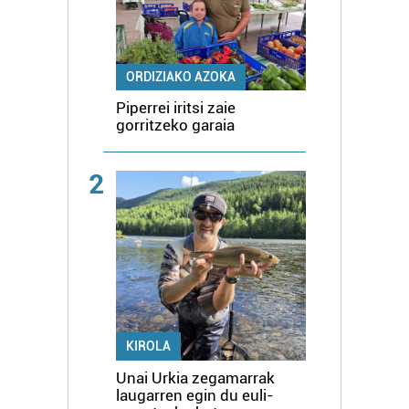
ORDIZIAKO AZOKA
Piperrei iritsi zaie
gorritzeko garaia
2
KIROLA
Unai Urkia zegamarrak
laugarren egin du euli-