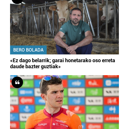
BERO BOLADA
«Ez dago belarrik; garai honetarako oso erreta
daude bazter guztiak»