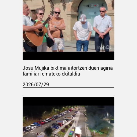
Josu Mujika biktima aitortzen duen agiria
familiari emateko ekitaldia
2026/07/29