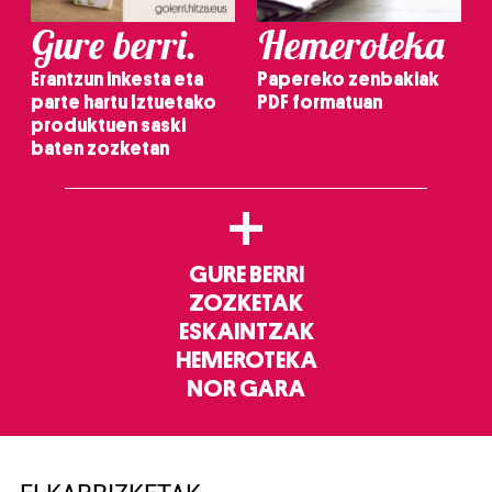
Gure berri.
Hemeroteka
Erantzun inkesta eta
Papereko zenbakiak
parte hartu Iztuetako
PDF formatuan
produktuen saski
baten zozketan
+
GURE BERRI
ZOZKETAK
ESKAINTZAK
HEMEROTEKA
NOR GARA