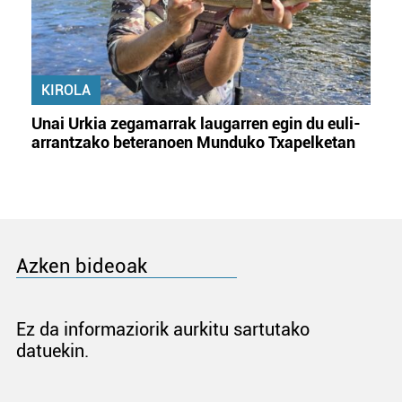
KIROLA
Unai Urkia zegamarrak laugarren egin du euli-
arrantzako beteranoen Munduko Txapelketan
Azken bideoak
Ez da informaziorik aurkitu sartutako
datuekin.