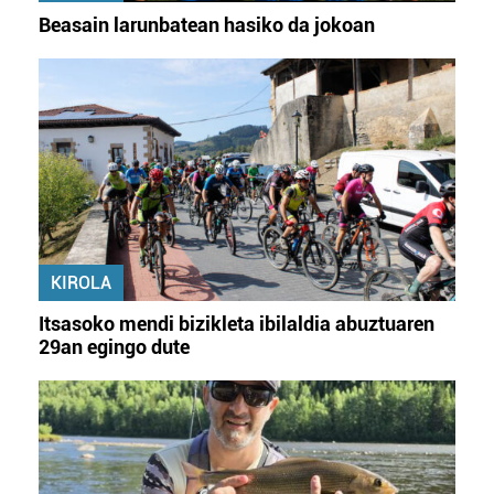
Beasain larunbatean hasiko da jokoan
KIROLA
Itsasoko mendi bizikleta ibilaldia abuztuaren
29an egingo dute