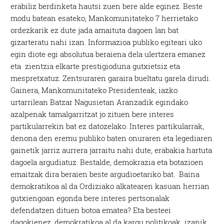
erabiliz berdinketa hautsi zuen bere alde eginez. Beste
modu batean esateko, Mankomunitateko 7 herrietako
ordezkarik ez dute jada amaituta dagoen lan bat
gizarteratu nahi izan. Informazioa publiko egiteari uko
egin diote egi absolutua beraiena dela ulertzera emanez
eta zientzia elkarte prestigioduna gutxietsiz eta
mespretxatuz. Zentsuraren garaira bueltatu garela dirudi.
Gainera, Mankomunitateko Presidenteak, iazko
urtarrilean Batzar Nagusietan Aranzadik egindako
azalpenak tamalgarritzat jo zituen bere interes
partikularrekin bat ez datozelako. Interes partikularrak,
denona den eremu publiko baten onuraren eta legediaren
gainetik jarriz aurrera jarraitu nahi dute, erabakia hartuta
dagoela argudiatuz. Bestalde, demokrazia eta botazioen
emaitzak dira beraien beste argudioetariko bat. Baina
demokratikoa al da Ordiziako alkatearen kasuan herrian
gutxiengoan egonda bere interes pertsonalak
defendatzen dituen botoa ematea? Eta besteei
dagokienez, demokratikoa al da kargu politikoak izanik