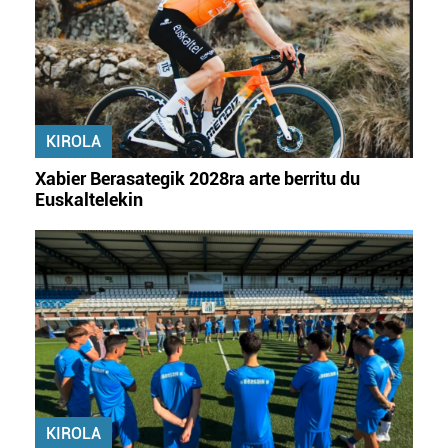
KIROLA
Xabier Berasategik 2028ra arte berritu du
Euskaltelekin
KIROLA