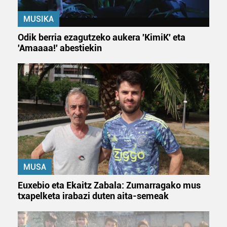
MUSIKA
Odik berria ezagutzeko aukera 'KimiK' eta
'Amaaaa!' abestiekin
MUSA
Euxebio eta Ekaitz Zabala: Zumarragako mus
txapelketa irabazi duten aita-semeak