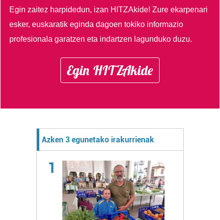
Egin zaitez harpidedun, izan HITZAkide!
Zure ekarpenari
esker, euskaratik eginda dagoen tokiko informazio
profesionala garatzen eta indartzen lagunduko duzu.
Egin HITZAkide
Azken 3 egunetako irakurrienak
1