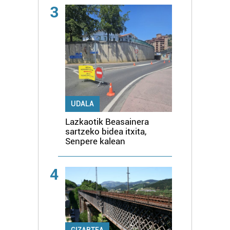
3
UDALA
Lazkaotik Beasainera
sartzeko bidea itxita,
Senpere kalean
4
GIZARTEA