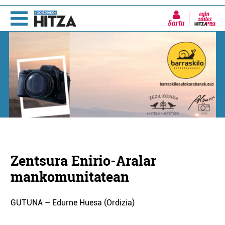
Sartu
Zentsura Enirio-Aralar
mankomunitatean
GUTUNA – Edurne Huesa (Ordizia)