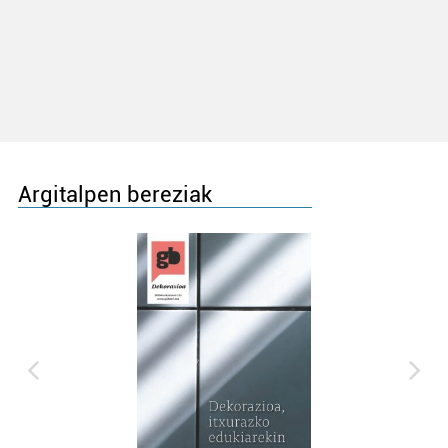
Argitalpen bereziak