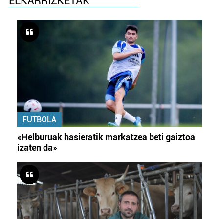
ELKARRIZKETAK
FUTBOLA
«Helburuak hasieratik markatzea beti gaiztoa
izaten da»