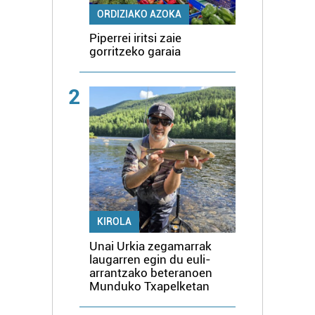
ORDIZIAKO AZOKA
Piperrei iritsi zaie
gorritzeko garaia
2
KIROLA
Unai Urkia zegamarrak
laugarren egin du euli-
arrantzako beteranoen
Munduko Txapelketan