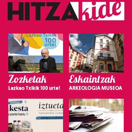
Zozketak
Eskaintzak
Lazkao Txikik 100 urte!
ARKEOLOGIA MUSEOA