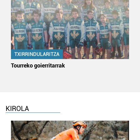
TXIRRINDULARITZA
Tourreko goierritarrak
KIROLA