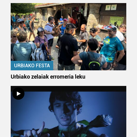
Bazkide batzuek ez dizute baimenik eskatzen, eta beren
interes komertzial legitimoetan babesten dira. Ikusi gure
bazkideen zerrenda, beren ustez zein helburutarako
duten interes legitimoa eta horren aurka nola egin
dezakezun ikusteko.
Lortu zure datu pertsonalak prozesatzeko moduari
buruzko informazio gehiago eta ezarri zure lehentasunak
datuen atalean. Edozein unetan alda edo ken dezakezu
URBIAKO FESTA
zure baimena Cookieen adierazpenean.
Urbiako zelaiak erromeria leku
Webgune honek cookie propioak eta hirugarrenen cookie-
fitxategiak erabiltzen ditu. Zure esperientzia eta
zerbitzuak hobetzeko asmoz, cookie teknologiaz
baliatzen gara. Ohar hau onartuz gero, teknologia hori
erabiltzeko baimen esplizitua ematen diguzu.
Gehiago
irakurri