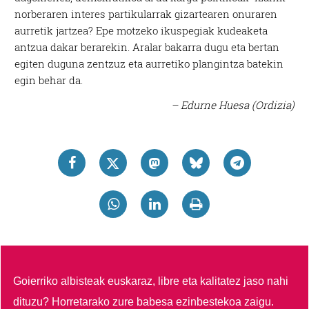
norberaren interes partikularrak gizartearen onuraren
aurretik jartzea? Epe motzeko ikuspegiak kudeaketa
antzua dakar berarekin. Aralar bakarra dugu eta bertan
egiten duguna zentzuz eta aurretiko plangintza batekin
egin behar da.
– Edurne Huesa (Ordizia)
Goierriko albisteak euskaraz, libre eta kalitatez jaso nahi
dituzu?
Horretarako zure babesa ezinbestekoa zaigu.