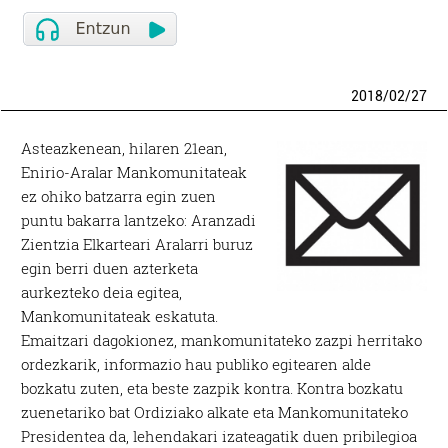
2018
/
02
/
27
Asteazkenean, hilaren 21ean,
Enirio-Aralar Mankomunitateak
ez ohiko batzarra egin zuen
puntu bakarra lantzeko: Aranzadi
Zientzia Elkarteari Aralarri buruz
egin berri duen azterketa
aurkezteko deia egitea,
Mankomunitateak eskatuta.
Emaitzari dagokionez, mankomunitateko zazpi herritako
ordezkarik, informazio hau publiko egitearen alde
bozkatu zuten, eta beste zazpik kontra. Kontra bozkatu
zuenetariko bat Ordiziako alkate eta Mankomunitateko
Presidentea da, lehendakari izateagatik duen pribilegioa