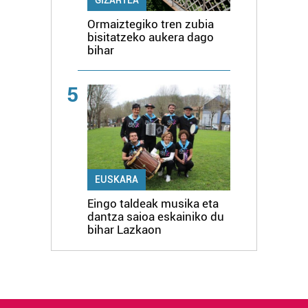
Ormaiztegiko tren zubia
bisitatzeko aukera dago
bihar
5
EUSKARA
Eingo taldeak musika eta
dantza saioa eskainiko du
bihar Lazkaon