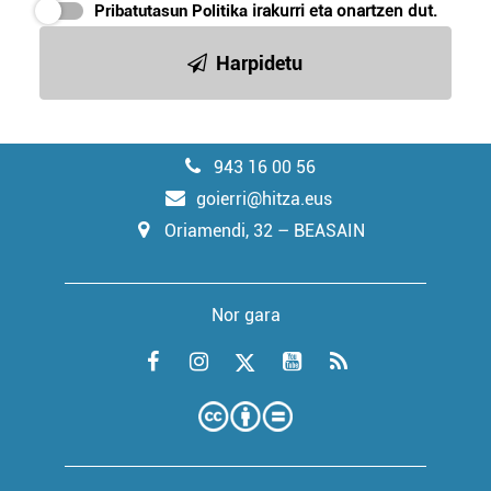
Pribatutasun Politika
irakurri eta onartzen dut.
Harpidetu
943 16 00 56
goierri@hitza.eus
Oriamendi, 32 – BEASAIN
Nor gara