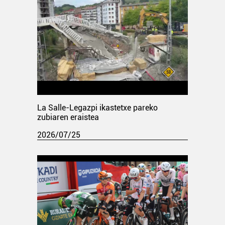
La Salle-Legazpi ikastetxe pareko
zubiaren eraistea
2026/07/25