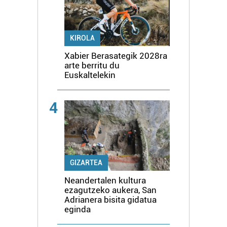
KIROLA
Xabier Berasategik 2028ra
arte berritu du
Euskaltelekin
4
GIZARTEA
Neandertalen kultura
ezagutzeko aukera, San
Adrianera bisita gidatua
eginda