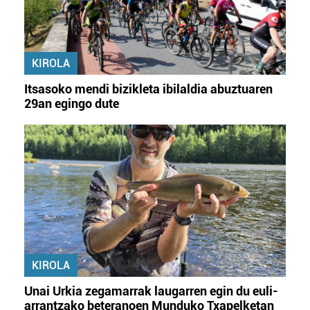
KIROLA
Itsasoko mendi bizikleta ibilaldia abuztuaren
29an egingo dute
KIROLA
Unai Urkia zegamarrak laugarren egin du euli-
arrantzako beteranoen Munduko Txapelketan