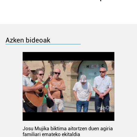
Azken bideoak
Josu Mujika biktima aitortzen duen agiria
familiari emateko ekitaldia