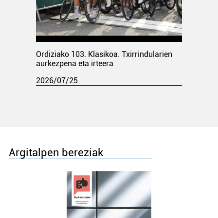
Ordiziako 103. Klasikoa. Txirrindularien
aurkezpena eta irteera
2026/07/25
Argitalpen bereziak