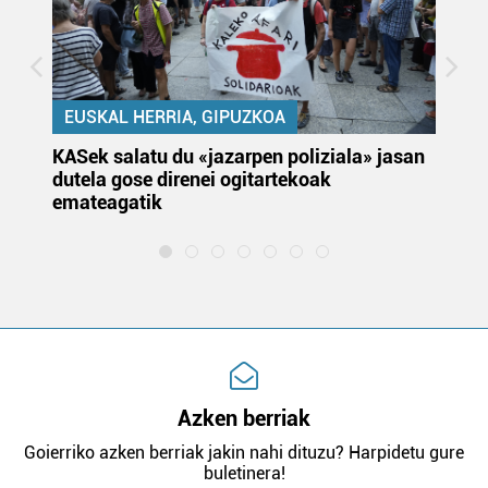
EUSKAL HERRIA, GIPUZKOA
KASek salatu du «jazarpen poliziala» jasan
Pa
dutela gose direnei ogitartekoak
da
emateagatik
«s
Azken berriak
Goierriko azken berriak jakin nahi dituzu? Harpidetu gure
buletinera!