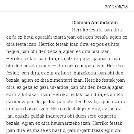
2012
/
06
/
18
Dionisio Amundarain
Herriko festak joan dira,
ez fu ez hotz, eguraldi txarra joan ohi den bezala, agian ez
dira festa izan. Herriko festak joan dira, ez poz ez hits,
negua joan ohi den bezala, agian ez dira bizi izan.
Herriko festak joan dira, ez gatz ez piper, gaupasa joan
ohi den bezala, agian ez dira giza garapen izan. Herriko
festak joan dira, ez zur ez harri, haizekeria joan ohi den
bezala, agian ez dira zimentarri izan. Herriko festak joan
dira, ez geza ez gazi, ur-ardoa joan ohi den bezala, agian
ez dira kitzikari izan. Herriko festak joan dira, ez amets
ez oroitzapen, lo galdua joan ohi den bezala, agian ez dira
artaburu baizik izan. Herriko festak joan dira, ez lan ez
jan, eguzki-galdak indargetu ohi duen soro-ongarria
bezala. Agian ez dira hausnartzeko izan. Herriko festak
joan dira, ez maite ez hastio, garun-garbitzeak egin ohi