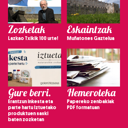
Zozketak
Eskaintzak
Lazkao Txikik 100 urte!
Muñatones Gaztelua
Gure berri.
Hemeroteka
Erantzun inkesta eta
Papereko zenbakiak
parte hartu Iztuetako
PDF formatuan
produktuen saski
baten zozketan