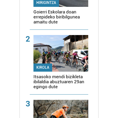
HIRIGINTZA
Goierri Eskolara doan
errepideko biribilgunea
amaitu dute
2
KIROLA
Itsasoko mendi bizikleta
ibilaldia abuztuaren 29an
egingo dute
3