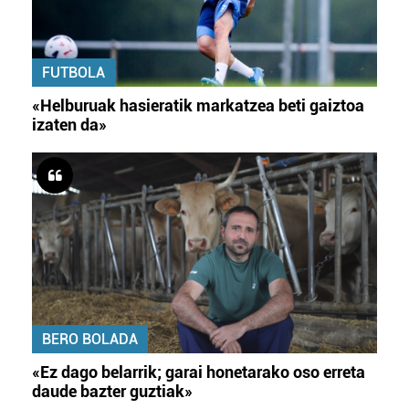
FUTBOLA
«Helburuak hasieratik markatzea beti gaiztoa
izaten da»
BERO BOLADA
«Ez dago belarrik; garai honetarako oso erreta
daude bazter guztiak»