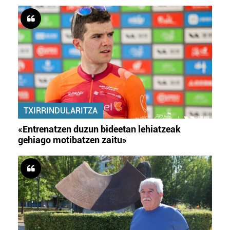
TXIRRINDULARITZA
«Entrenatzen duzun bideetan lehiatzeak
gehiago motibatzen zaitu»