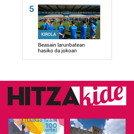
5
KIROLA
Beasain larunbatean
hasiko da jokoan