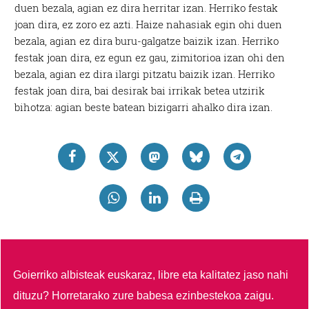
duen bezala, agian ez dira herritar izan. Herriko festak
joan dira, ez zoro ez azti. Haize nahasiak egin ohi duen
bezala, agian ez dira buru-galgatze baizik izan. Herriko
festak joan dira, ez egun ez gau, zimitorioa izan ohi den
bezala, agian ez dira ilargi pitzatu baizik izan. Herriko
festak joan dira, bai desirak bai irrikak betea utzirik
bihotza: agian beste batean bizigarri ahalko dira izan.
Goierriko albisteak euskaraz, libre eta kalitatez jaso nahi
dituzu?
Horretarako zure babesa ezinbestekoa zaigu.