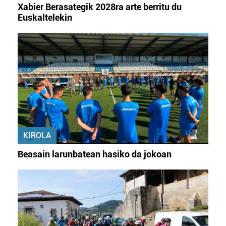
Xabier Berasategik 2028ra arte berritu du
Euskaltelekin
KIROLA
Beasain larunbatean hasiko da jokoan