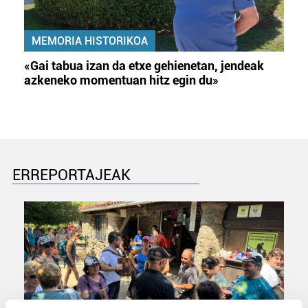
MEMORIA HISTORIKOA
«Gai tabua izan da etxe gehienetan, jendeak
azkeneko momentuan hitz egin du»
ERREPORTAJEAK