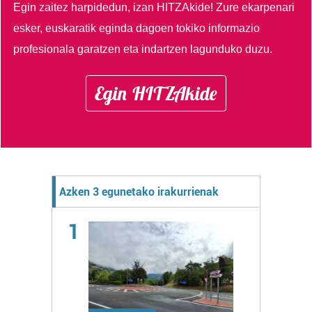
Egin zaitez harpidedun, izan HITZAkide!
Zure ekarpenari
esker, euskaratik eginda dagoen tokiko informazio
profesionala garatzen eta indartzen lagunduko duzu.
Egin HITZAkide
Azken 3 egunetako irakurrienak
1