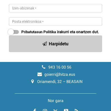
Pribatutasun Politika
irakurri eta onartzen dut.
Harpidetu
943 16 00 56
goierri@hitza.eus
Oriamendi, 32 – BEASAIN
Nor gara