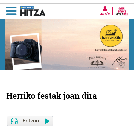
Sartu
Herriko festak joan dira