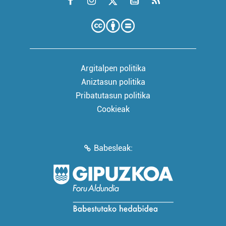
Argitalpen politika
Aniztasun politika
Pribatutasun politika
Cookieak
Babesleak: