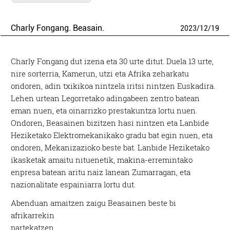
Charly Fongang. Beasain.
2023
/
12
/
19
Charly Fongang dut izena eta 30 urte ditut. Duela 13 urte,
nire sorterria, Kamerun, utzi eta Afrika zeharkatu
ondoren, adin txikikoa nintzela iritsi nintzen Euskadira.
Lehen urtean Legorretako adingabeen zentro batean
eman nuen, eta oinarrizko prestakuntza lortu nuen.
Ondoren, Beasainen bizitzen hasi nintzen eta Lanbide
Heziketako Elektromekanikako gradu bat egin nuen, eta
ondoren, Mekanizazioko beste bat. Lanbide Heziketako
ikasketak amaitu nituenetik, makina-erremintako
enpresa batean aritu naiz lanean Zumarragan, eta
nazionalitate espainiarra lortu dut.
Abenduan amaitzen zaigu Beasainen beste bi
afrikarrekin
partekatzen