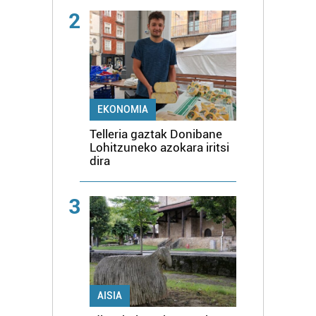
2
EKONOMIA
Telleria gaztak Donibane
Lohitzuneko azokara iritsi
dira
3
AISIA