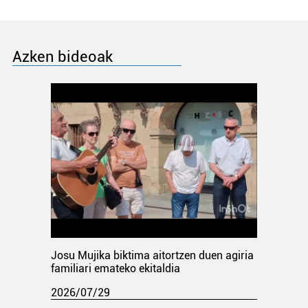
Azken bideoak
Josu Mujika biktima aitortzen duen agiria
familiari emateko ekitaldia
2026/07/29