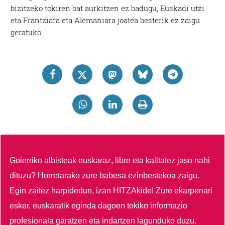
bizitzeko tokiren bat aurkitzen ez badugu, Euskadi utzi
eta Frantziara eta Alemaniara joatea besterik ez zaigu
geratuko.
Goierriko albisteak euskaraz, libre eta kalitatez jaso nahi
dituzu?
Horretarako zure babesa ezinbestekoa zaigu.
Egin zaitez harpidedun, izan HITZAkide!
Zure ekarpenari
esker, euskaratik eginda dagoen tokiko informazio
profesionala garatzen eta indartzen lagunduko duzu.