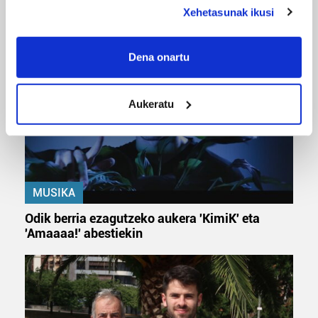
URBIAKO FESTA
deklaraziotik edo Privacy triggerean klikatuz.
Xehetasunak ikusi
Urbiako zelaiak erromeria leku
If you allow, we would also like to:
Collect information about your geographical
Dena onartu
location which can be accurate to within several
meters
Aukeratu
Identify your device by actively scanning it for
specific characteristics (fingerprinting)
Find out more about how your personal data is processed
and set your preferences in the
details section
.
MUSIKA
Guk eta gure bazkideek zure datu pertsonalak
prozesatzen ditugu, zure IP zenbakia, besteak beste,
Odik berria ezagutzeko aukera 'KimiK' eta
teknologia erabiliz, cookieak adibidez, iragarki eta eduki
'Amaaaa!' abestiekin
pertsonalizatuak eskaintzeko, iragarkiak eta edukia
neurtzeko, jendeari buruzko informazioa biltzeko eta
produktuak garatzeko. Zure datuak nork eta zertarako
erabiltzen dituen hauta dezakezu.