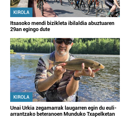
KIROLA
Itsasoko mendi bizikleta ibilaldia abuztuaren
29an egingo dute
KIROLA
Unai Urkia zegamarrak laugarren egin du euli-
arrantzako beteranoen Munduko Txapelketan