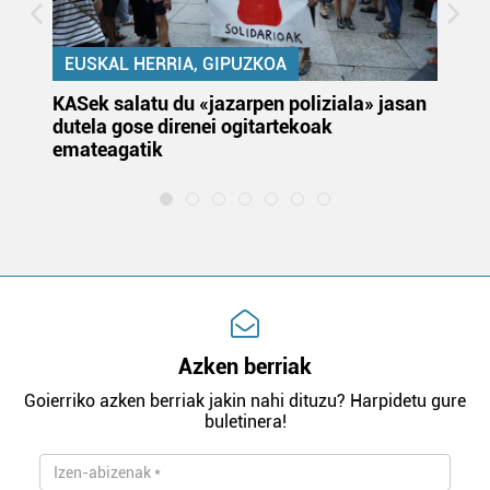
EUSKAL HERRIA, GIPUZKOA
KASek salatu du «jazarpen poliziala» jasan
Pa
dutela gose direnei ogitartekoak
da
emateagatik
«s
Azken berriak
Goierriko azken berriak jakin nahi dituzu? Harpidetu gure
buletinera!