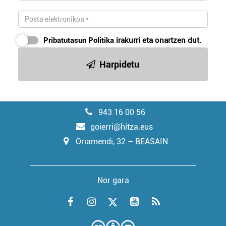
Pribatutasun Politika
irakurri eta onartzen dut.
Harpidetu
943 16 00 56
goierri@hitza.eus
Oriamendi, 32 – BEASAIN
Nor gara