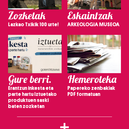
Zozketak
Eskaintzak
Lazkao Txikik 100 urte!
ARKEOLOGIA MUSEOA
Gure berri.
Hemeroteka
Erantzun inkesta eta
Papereko zenbakiak
parte hartu Iztuetako
PDF formatuan
produktuen saski
baten zozketan
+