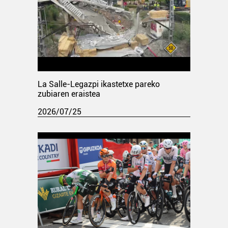
La Salle-Legazpi ikastetxe pareko
zubiaren eraistea
2026/07/25