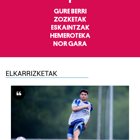
GURE BERRI
ZOZKETAK
ESKAINTZAK
HEMEROTEKA
NOR GARA
ELKARRIZKETAK