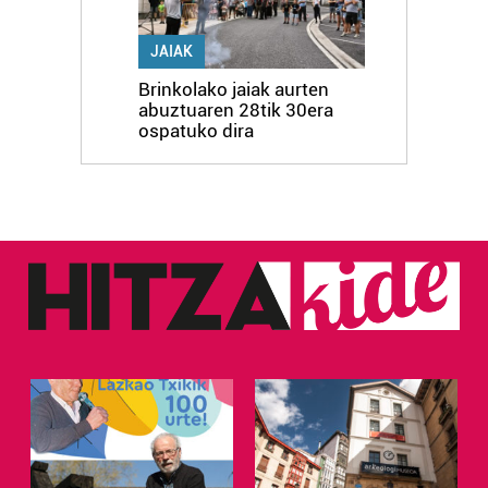
JAIAK
Brinkolako jaiak aurten
abuztuaren 28tik 30era
ospatuko dira