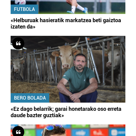
FUTBOLA
«Helburuak hasieratik markatzea beti gaiztoa
izaten da»
BERO BOLADA
«Ez dago belarrik; garai honetarako oso erreta
daude bazter guztiak»