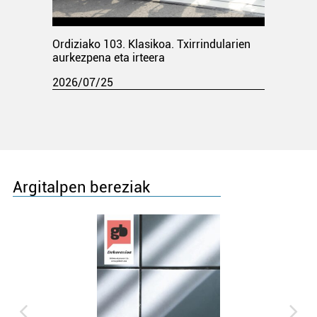
Ordiziako 103. Klasikoa. Txirrindularien
aurkezpena eta irteera
2026/07/25
Argitalpen bereziak