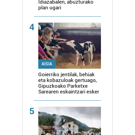
Idiazabalen, abuzturako
plan ugari
4
AISIA
Goierriko jentilak, behiak
eta kobazuloak gertuago,
Gipuzkoako Parketxe
Sarearen eskaintzari esker
5