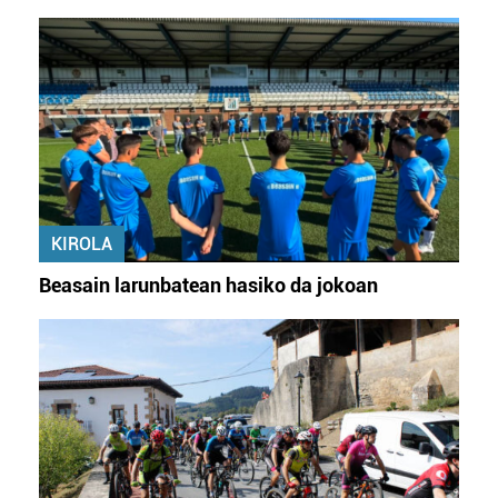
KIROLA
Beasain larunbatean hasiko da jokoan