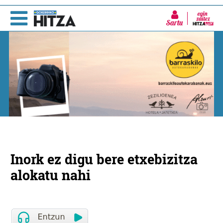
Sartu
Inork ez digu bere etxebizitza
alokatu nahi