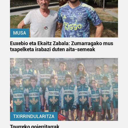
Bazkide batzuek ez dizute baimenik eskatzen, eta beren
interes komertzial legitimoetan babesten dira. Ikusi gure
bazkideen zerrenda, beren ustez zein helburutarako
duten interes legitimoa eta horren aurka nola egin
dezakezun ikusteko.
MUSA
Euxebio eta Ekaitz Zabala: Zumarragako mus
Lortu zure datu pertsonalak prozesatzeko moduari
txapelketa irabazi duten aita-semeak
buruzko informazio gehiago eta ezarri zure lehentasunak
datuen atalean. Edozein unetan alda edo ken dezakezu
zure baimena Cookieen adierazpenean.
Webgune honek cookie propioak eta hirugarrenen cookie-
fitxategiak erabiltzen ditu. Zure esperientzia eta
zerbitzuak hobetzeko asmoz, cookie teknologiaz
baliatzen gara. Ohar hau onartuz gero, teknologia hori
erabiltzeko baimen esplizitua ematen diguzu.
Gehiago
irakurri
TXIRRINDULARITZA
Tourreko goierritarrak