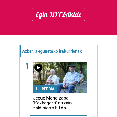
Egin HITZAkide
Azken 3 egunetako irakurrienak
1
HILBERRIA
Jexux Mendizabal
'Kaxkagorri' artzain
zaldibiarra hil da