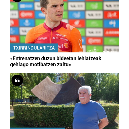
TXIRRINDULARITZA
«Entrenatzen duzun bideetan lehiatzeak
gehiago motibatzen zaitu»