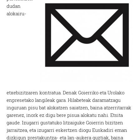
dudan
alokairu-
etxebizitzaren kontratua. Denak Goierriko eta Urolako
enpresetako langileak gara. Hilabeteak daramatzagu
inguruan pisu bat alokatzen saiatzen, baina atzerritarrak
garenez, inork ez digu bere pisua alokatu nahi. Etsita
gaude. Izugarri gustatuko litzaiguke Goierrin bizitzen
jarraitzea, eta izugarri eskertzen diogu Euskadiri eman
dizkigun prestakuntza- eta lan-aukera guztiak, baina