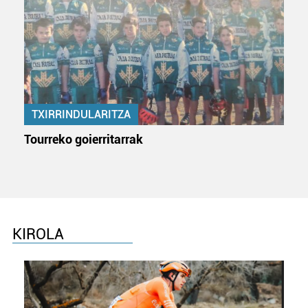
dezakezun ikusteko.
Lortu zure datu pertsonalak prozesatzeko moduari
buruzko informazio gehiago eta ezarri zure lehentasunak
datuen atalean. Edozein unetan alda edo ken dezakezu
zure baimena Cookieen adierazpenean.
TXIRRINDULARITZA
Webgune honek cookie propioak eta hirugarrenen cookie-
Tourreko goierritarrak
fitxategiak erabiltzen ditu. Zure esperientzia eta
zerbitzuak hobetzeko asmoz, cookie teknologiaz
baliatzen gara. Ohar hau onartuz gero, teknologia hori
erabiltzeko baimen esplizitua ematen diguzu.
Gehiago
irakurri
KIROLA