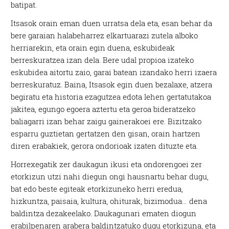
batipat.
Itsasok orain eman duen urratsa dela eta, esan behar da
bere garaian halabeharrez elkartuarazi zutela alboko
herriarekin, eta orain egin duena, eskubideak
berreskuratzea izan dela. Bere udal propioa izateko
eskubidea aitortu zaio, garai batean izandako herri izaera
berreskuratuz. Baina, Itsasok egin duen bezalaxe, atzera
begiratu eta historia ezagutzea edota lehen gertatutakoa
jakitea, egungo egoera aztertu eta geroa bideratzeko
baliagarri izan behar zaigu gainerakoei ere. Bizitzako
esparru guztietan gertatzen den gisan, orain hartzen
diren erabakiek, gerora ondorioak izaten dituzte eta.
Horrexegatik zer daukagun ikusi eta ondorengoei zer
etorkizun utzi nahi diegun ongi hausnartu behar dugu,
bat edo beste egiteak etorkizuneko herri eredua,
hizkuntza, paisaia, kultura, ohiturak, bizimodua… dena
baldintza dezakeelako. Daukagunari ematen diogun
erabilpenaren arabera baldintzatuko dugu etorkizuna, eta