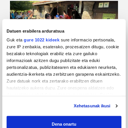
Datuen erabilera arduratsua
Guk eta
gure 1022 kideek
sure informacio pertsonala,
zure IP zenbakia, esaterako, prozesatzen ditugu, cookie
bezalako teknologiak erabiliz eta zure gailuko
URBIAKO FESTA
informazioak azitzen dugu publizitate eta eduki
pertsonalizatua, publizitatearen eta edukiaren neurketa,
Urbiako zelaiak erromeria leku
audientzia-ikerketa eta zerbitzuen garapena eskaintzeko.
Zure datuak nork eta zertarako erabiltzen dituen
hautatzeko aukera duzu. Zure onespena aldatzen edo
deuseztatzen ahal duzu edozein momentutan, Cookie
deklaraziotik edo Privacy triggerean klikatuz.
Xehetasunak ikusi
If you allow, we would also like to:
Collect information about your geographical
Dena onartu