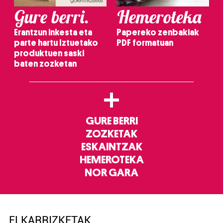
Gure berri.
Hemeroteka
Erantzun inkesta eta
Papereko zenbakiak
parte hartu Iztuetako
PDF formatuan
produktuen saski
baten zozketan
+
GURE BERRI
ZOZKETAK
ESKAINTZAK
HEMEROTEKA
NOR GARA
ELKARRIZKETAK