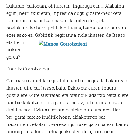
kulturan, balioetan, ohituretan, ingurugiroan… Alabaina,
egun, herri txikietan, inpresioa dugu gizarte-neurketa
tamainaren balantzan bakarrik egiten dela; eta
postaletarako herri politak ditugula, baina hortik aurrera
ezer asko ez.
Gabiritik begiratuta, nola ikusten da Itsaso
eta herri
txikien
geroa?
Eneritz Gorrotxategi
Gabiriako gainetik begiratuta hantxe, begirada bakarrean
ikusten dira bai Itsaso, baita Ezkio eta euren inguru
guztia ere. Gure sustraiak eta oraindik adartxo batzuk ere
hantxe kokatzen dira gainera, beraz, beti begiratu izan
diot Itsasori, Ezkiori bezain besteko miresmenez. Hori
bai, garai bateko iruditik hona, aldaketaren bat
nabarmentzekotan, zera esango nuke, garai batean baino
hormigoi eta tunel gehiago ikusten dela, barrenean