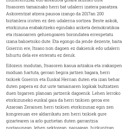
Itsasoren tamainako herri bat udalerri izatera pasatzea.
Askorentzat atzera pausoa izango da 2017an 200
biztanlera iristen ez den udalerria sortzea. Beste askok,
etorkizuna erabakitzeko egindako ariketa demokratikoa
eta itsasoarren gehiengoaren borondatea errespetatu
izana balioetsiko dute. Eta egongo da jende dezente, baita
Goierrin ere, Itsaso non dagoen ez dakienik edo udalerri
bihurtu dela ere enteratu ez denik.
Edozein modutan, Itsasoren kasua aitzakia eta irakaspen
moduan hartuta, geroari begira jartzen bagara, herri
txikiek Goierrin eta Euskal Herrian duten eta izan behar
duten papera ez dut uste tamainaren logikak bultzatzen
duen bigarren planoan jartzerik dagoenik. Lehen lerroko
etorkizuneko euskal gaia da herri txikien geroa ere.
Azaroan Zerainen herri txikien etorkizunaz egin zen
kongresuan ere aldarrikatu zen herri txikiek gure
gizartearen ia arlo guztietan duten garrantzia:
nortasunean, lehen sektorean, paisajean, hizkuntzan,