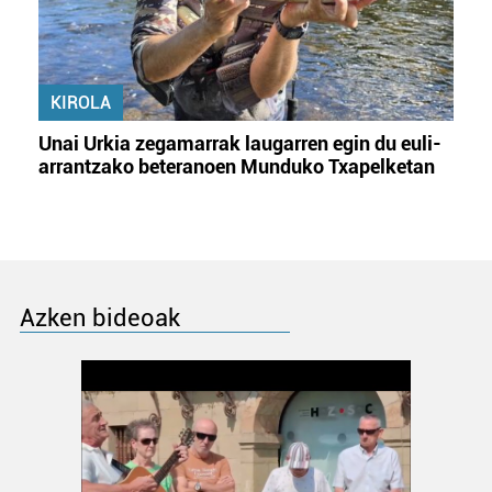
KIROLA
Unai Urkia zegamarrak laugarren egin du euli-
arrantzako beteranoen Munduko Txapelketan
Azken bideoak