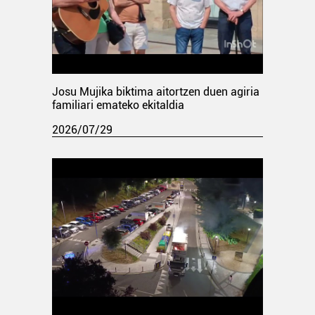
Josu Mujika biktima aitortzen duen agiria
familiari emateko ekitaldia
2026/07/29