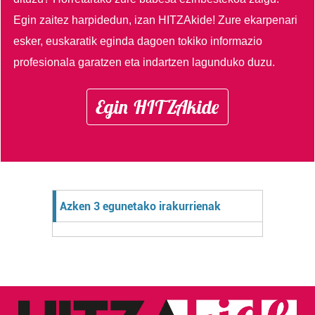
Egin zaitez harpidedun, izan HITZAkide!
Zure ekarpenari
esker, euskaratik eginda dagoen tokiko informazio
profesionala garatzen eta indartzen lagunduko duzu.
Egin HITZAkide
Azken 3 egunetako irakurrienak