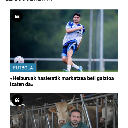
FUTBOLA
«Helburuak hasieratik markatzea beti gaiztoa
izaten da»