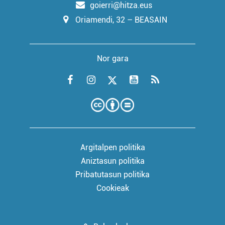
goierri@hitza.eus
Oriamendi, 32 – BEASAIN
Nor gara
Argitalpen politika
Aniztasun politika
Pribatutasun politika
Cookieak