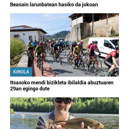
Beasain larunbatean hasiko da jokoan
KIROLA
Itsasoko mendi bizikleta ibilaldia abuztuaren
29an egingo dute