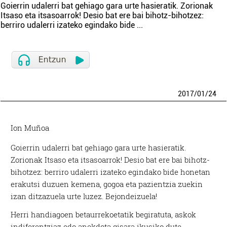
Goierrin udalerri bat gehiago gara urte hasieratik. Zorionak
Itsaso eta itsasoarrok! Desio bat ere bai bihotz-bihotzez:
berriro udalerri izateko egindako bide
...
2017
/
01
/
24
Ion Muñoa
Goierrin udalerri bat gehiago gara urte hasieratik.
Zorionak Itsaso eta itsasoarrok! Desio bat ere bai bihotz-
bihotzez: berriro udalerri izateko egindako bide honetan
erakutsi duzuen kemena, gogoa eta pazientzia zuekin
izan ditzazuela urte luzez. Bejondeizuela!
Herri handiagoen betaurrekoetatik begiratuta, askok
indiferentziaz edo anekdota gisara ikusiko dute