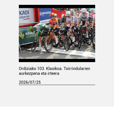
Ordiziako 103. Klasikoa. Txirrindularien
aurkezpena eta irteera
2026/07/25