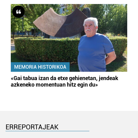
MEMORIA HISTORIKOA
«Gai tabua izan da etxe gehienetan, jendeak
azkeneko momentuan hitz egin du»
ERREPORTAJEAK