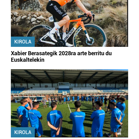
KIROLA
Xabier Berasategik 2028ra arte berritu du
Euskaltelekin
KIROLA