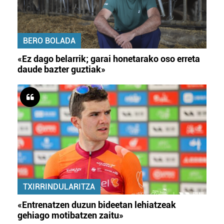
BERO BOLADA
«Ez dago belarrik; garai honetarako oso erreta
daude bazter guztiak»
TXIRRINDULARITZA
«Entrenatzen duzun bideetan lehiatzeak
gehiago motibatzen zaitu»