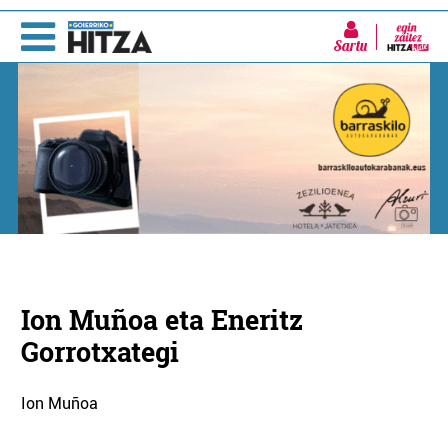
Sartu
Ion Muñoa eta Eneritz
Gorrotxategi
Ion Muñoa