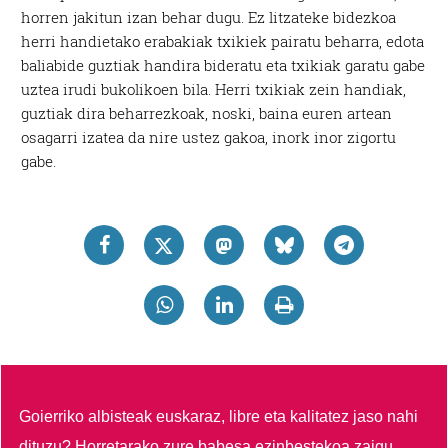
horren jakitun izan behar dugu. Ez litzateke bidezkoa
herri handietako erabakiak txikiek pairatu beharra, edota
baliabide guztiak handira bideratu eta txikiak garatu gabe
uztea irudi bukolikoen bila. Herri txikiak zein handiak,
guztiak dira beharrezkoak, noski, baina euren artean
osagarri izatea da nire ustez gakoa, inork inor zigortu
gabe.
Goierriko albisteak euskaraz, libre eta kalitatez jaso nahi
dituzu?
Horretarako zure babesa ezinbestekoa zaigu.