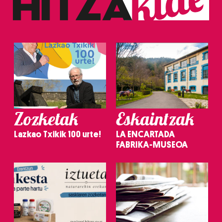
Zozketak
Eskaintzak
Lazkao Txikik 100 urte!
LA ENCARTADA
FABRIKA-MUSEOA