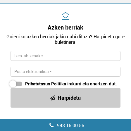
Azken berriak
Goierriko azken berriak jakin nahi dituzu? Harpidetu gure
buletinera!
Pribatutasun Politika
irakurri eta onartzen dut.
Harpidetu
943 16 00 56