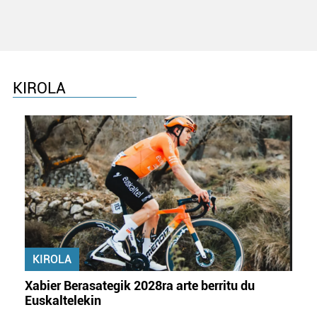
KIROLA
KIROLA
Xabier Berasategik 2028ra arte berritu du
Euskaltelekin