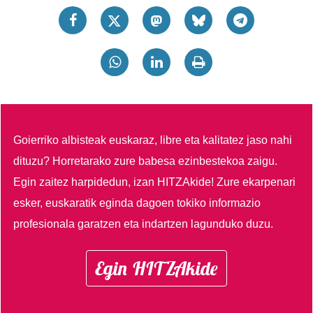
Goierriko albisteak euskaraz, libre eta kalitatez jaso nahi
dituzu?
Horretarako zure babesa ezinbestekoa zaigu.
Egin zaitez harpidedun, izan HITZAkide!
Zure ekarpenari
esker, euskaratik eginda dagoen tokiko informazio
profesionala garatzen eta indartzen lagunduko duzu.
Egin HITZAkide