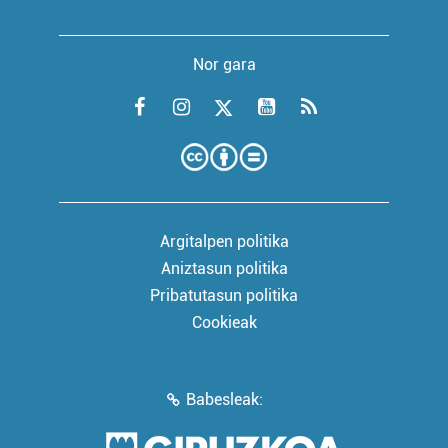
Nor gara
Argitalpen politika
Aniztasun politika
Pribatutasun politika
Cookieak
Babesleak: