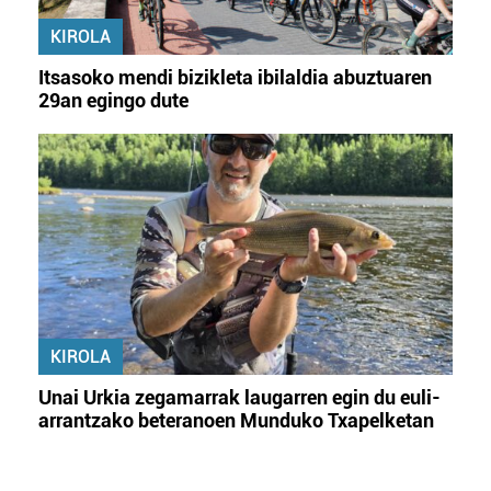
KIROLA
Itsasoko mendi bizikleta ibilaldia abuztuaren
29an egingo dute
KIROLA
Unai Urkia zegamarrak laugarren egin du euli-
arrantzako beteranoen Munduko Txapelketan