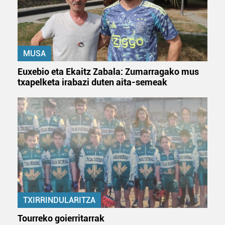
baliatzen gara. Ohar hau onartuz gero, teknologia hori
erabiltzeko baimen esplizitua ematen diguzu.
Gehiago
irakurri
MUSA
Euxebio eta Ekaitz Zabala: Zumarragako mus
txapelketa irabazi duten aita-semeak
TXIRRINDULARITZA
Tourreko goierritarrak