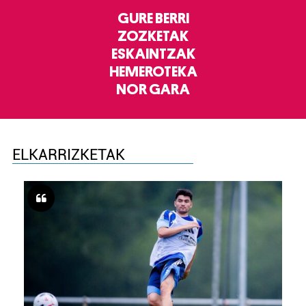
GURE BERRI
ZOZKETAK
ESKAINTZAK
HEMEROTEKA
NOR GARA
ELKARRIZKETAK