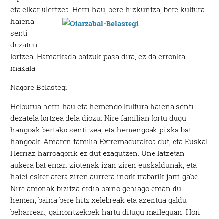
eta elkar ulertzea.
Herri hau, bere hizkuntza, bere kultura
haiena
senti
dezaten
lortzea. Hamarkada batzuk pasa dira, ez da erronka
makala.
Nagore Belastegi
Helburua herri hau eta hemengo kultura haiena senti
dezatela lortzea dela diozu. Nire familian lortu dugu
hangoak bertako sentitzea, eta hemengoak pixka bat
hangoak. Amaren familia Extremadurakoa dut, eta Euskal
Herriaz harroagorik ez dut ezagutzen. Une latzetan
aukera bat eman ziotenak izan ziren euskaldunak, eta
haiei esker atera ziren aurrera inork trabarik jarri gabe.
Nire amonak bizitza erdia baino gehiago eman du
hemen, baina bere hitz xelebreak eta azentua galdu
beharrean, gainontzekoek hartu ditugu maileguan. Hori