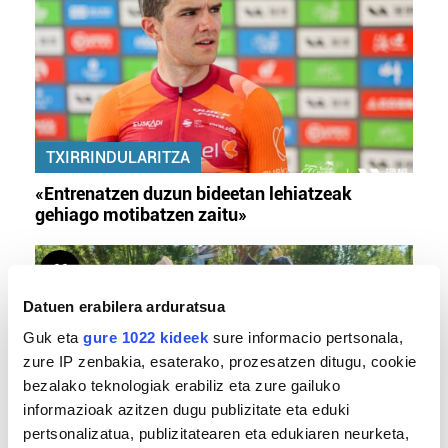
TXIRRINDULARITZA
«Entrenatzen duzun bideetan lehiatzeak
gehiago motibatzen zaitu»
Datuen erabilera arduratsua
Guk eta
gure 1022 kideek
sure informacio pertsonala,
zure IP zenbakia, esaterako, prozesatzen ditugu, cookie
bezalako teknologiak erabiliz eta zure gailuko
informazioak azitzen dugu publizitate eta eduki
pertsonalizatua, publizitatearen eta edukiaren neurketa,