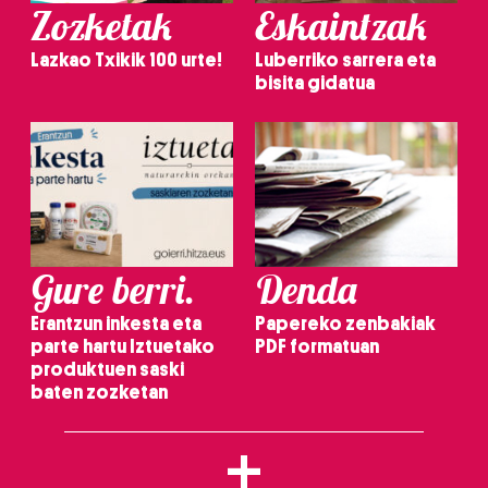
Zozketak
Eskaintzak
Lazkao Txikik 100 urte!
Luberriko sarrera eta
bisita gidatua
Gure berri.
Denda
Erantzun inkesta eta
Papereko zenbakiak
parte hartu Iztuetako
PDF formatuan
produktuen saski
baten zozketan
+