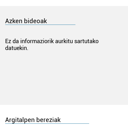
Azken bideoak
Ez da informaziorik aurkitu sartutako
datuekin.
Argitalpen bereziak