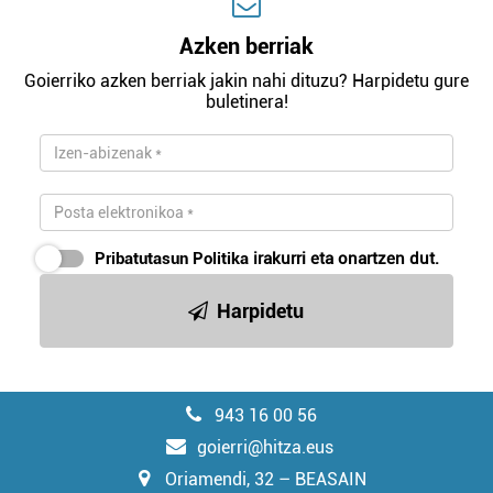
Azken berriak
Goierriko azken berriak jakin nahi dituzu? Harpidetu gure
buletinera!
Pribatutasun Politika
irakurri eta onartzen dut.
Harpidetu
943 16 00 56
goierri@hitza.eus
Oriamendi, 32 – BEASAIN