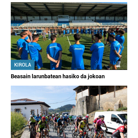
KIROLA
Beasain larunbatean hasiko da jokoan