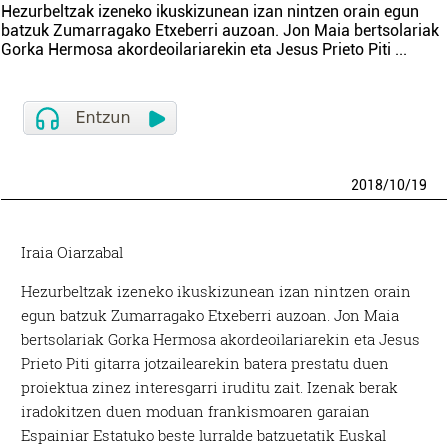
Hezurbeltzak izeneko ikuskizunean izan nintzen orain egun
batzuk Zumarragako Etxeberri auzoan. Jon Maia bertsolariak
Gorka Hermosa akordeoilariarekin eta Jesus Prieto Piti
...
2018
/
10
/
19
Iraia Oiarzabal
Hezurbeltzak izeneko ikuskizunean izan nintzen orain
egun batzuk Zumarragako Etxeberri auzoan. Jon Maia
bertsolariak Gorka Hermosa akordeoilariarekin eta Jesus
Prieto Piti gitarra jotzailearekin batera prestatu duen
proiektua zinez interesgarri iruditu zait. Izenak berak
iradokitzen duen moduan frankismoaren garaian
Espainiar Estatuko beste lurralde batzuetatik Euskal