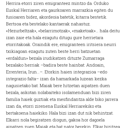
Herrira etorri ziren emigranteez mintzo da. Orduko
Euskal Herriaren eta gaurkoaren marrazkia egiten du
fusioaren bidez, akordeoia batetik, kitarra bestetik.
Bertsoa eta bestelako kantaerak nahastuz.
«Hezurbeltzak», «belarrimotzak», «maketoak»… hala deitu
izan zaie eta hala ezagutu ditugu gure herrietara
etorritakoak. Oraindik ere, emigranteen iritsiera neurri
txikiagoan ezagutu zuten beste herri batzuetan
«erdaldun» bezala irudikatzen dituzte Zumarraga
bezalako herriak –badira beste hainbat: Andoain,
Errenteria, Irun…–. Etorkin haien integrazioa –edo
integrazio falta– izan da hamarkada luzean kezka
nagusietako bat. Maiak bere hitzetan aipatzen duen
bezala, askotan nolabaiteko isolamenduan bizi ziren
familia haiek guztiak eta mesfindantza alde biko jarrera
izan da, etorri zirenena Euskal Herriarekiko eta
bertakoena haiekiko. Hala bizi izan dut nik behintzat.
Elkarri nola begiratzen diogun, gakoa hor dagoela
aipatzen zuen Maiak eta bat nator berekin. Elkar bizitzea