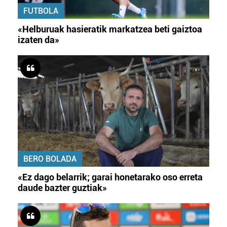
FUTBOLA
«Helburuak hasieratik markatzea beti gaiztoa
izaten da»
BERO BOLADA
«Ez dago belarrik; garai honetarako oso erreta
daude bazter guztiak»