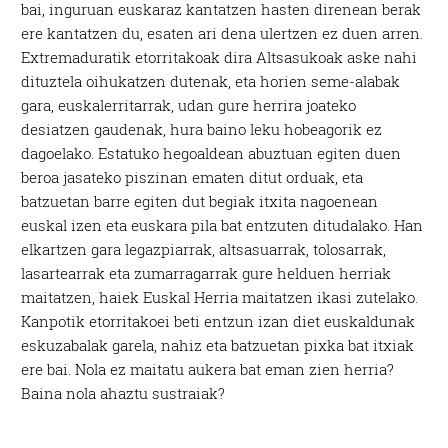
bai, inguruan euskaraz kantatzen hasten direnean berak
ere kantatzen du, esaten ari dena ulertzen ez duen arren.
Extremaduratik etorritakoak dira Altsasukoak aske nahi
dituztela oihukatzen dutenak, eta horien seme-alabak
gara, euskalerritarrak, udan gure herrira joateko
desiatzen gaudenak, hura baino leku hobeagorik ez
dagoelako. Estatuko hegoaldean abuztuan egiten duen
beroa jasateko piszinan ematen ditut orduak, eta
batzuetan barre egiten dut begiak itxita nagoenean
euskal izen eta euskara pila bat entzuten ditudalako. Han
elkartzen gara legazpiarrak, altsasuarrak, tolosarrak,
lasartearrak eta zumarragarrak gure helduen herriak
maitatzen, haiek Euskal Herria maitatzen ikasi zutelako.
Kanpotik etorritakoei beti entzun izan diet euskaldunak
eskuzabalak garela, nahiz eta batzuetan pixka bat itxiak
ere bai. Nola ez maitatu aukera bat eman zien herria?
Baina nola ahaztu sustraiak?