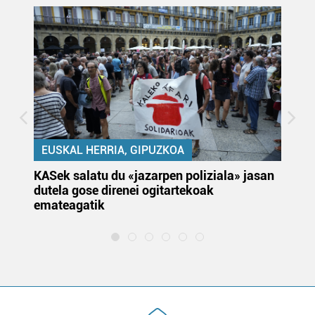
EUSKAL HERRIA, GIPUZKOA
KASek salatu du «jazarpen poliziala» jasan
Pa
dutela gose direnei ogitartekoak
da
emateagatik
«s