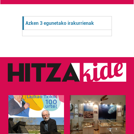
Azken 3 egunetako irakurrienak