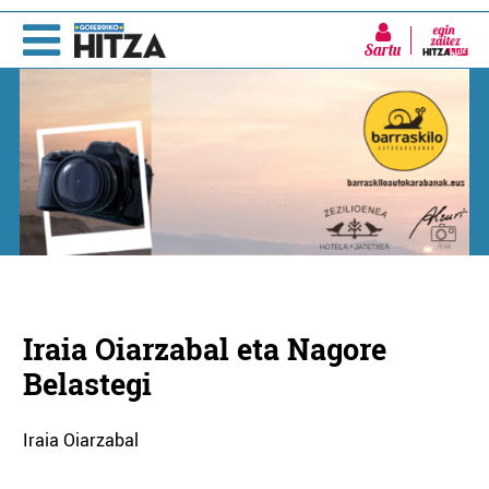
Sartu
Iraia Oiarzabal eta Nagore
Belastegi
Iraia Oiarzabal