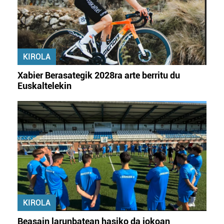
KIROLA
Xabier Berasategik 2028ra arte berritu du
Euskaltelekin
KIROLA
Beasain larunbatean hasiko da jokoan