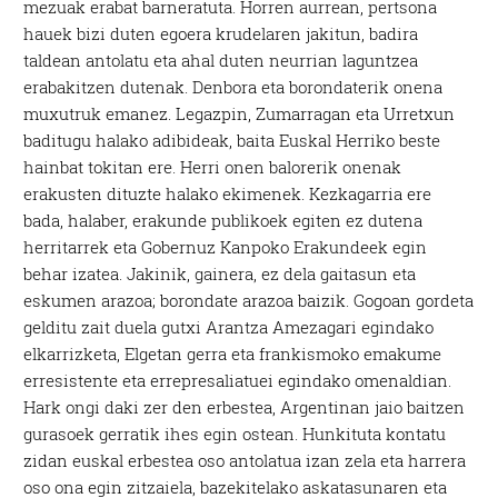
mezuak erabat barneratuta. Horren aurrean, pertsona
hauek bizi duten egoera krudelaren jakitun, badira
taldean antolatu eta ahal duten neurrian laguntzea
erabakitzen dutenak. Denbora eta borondaterik onena
muxutruk emanez. Legazpin, Zumarragan eta Urretxun
baditugu halako adibideak, baita Euskal Herriko beste
hainbat tokitan ere. Herri onen balorerik onenak
erakusten dituzte halako ekimenek. Kezkagarria ere
bada, halaber, erakunde publikoek egiten ez dutena
herritarrek eta Gobernuz Kanpoko Erakundeek egin
behar izatea. Jakinik, gainera, ez dela gaitasun eta
eskumen arazoa; borondate arazoa baizik. Gogoan gordeta
gelditu zait duela gutxi Arantza Amezagari egindako
elkarrizketa, Elgetan gerra eta frankismoko emakume
erresistente eta errepresaliatuei egindako omenaldian.
Hark ongi daki zer den erbestea, Argentinan jaio baitzen
gurasoek gerratik ihes egin ostean. Hunkituta kontatu
zidan euskal erbestea oso antolatua izan zela eta harrera
oso ona egin zitzaiela, bazekitelako askatasunaren eta