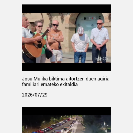
Josu Mujika biktima aitortzen duen agiria
familiari emateko ekitaldia
2026/07/29