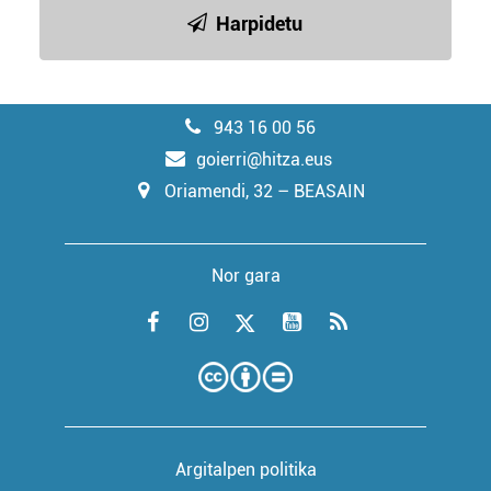
Harpidetu
943 16 00 56
goierri@hitza.eus
Oriamendi, 32 – BEASAIN
Nor gara
Argitalpen politika