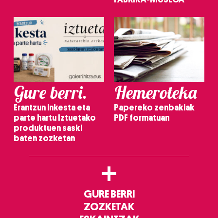
Gure berri.
Hemeroteka
Erantzun inkesta eta
Papereko zenbakiak
parte hartu Iztuetako
PDF formatuan
produktuen saski
baten zozketan
+
GURE BERRI
ZOZKETAK