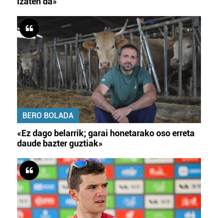
izaten da»
BERO BOLADA
«Ez dago belarrik; garai honetarako oso erreta
daude bazter guztiak»