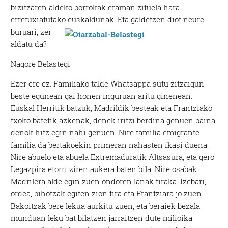
bizitzaren aldeko borrokak eraman zituela hara
errefuxiatutako euskaldunak.
Eta galdetzen diot neure
buruari, zer
aldatu da?
Nagore Belastegi
Ezer ere ez. Familiako talde Whatsappa sutu zitzaigun
beste egunean gai honen inguruan aritu ginenean.
Euskal Herritik batzuk, Madrildik besteak eta Frantziako
txoko batetik azkenak, denek iritzi berdina genuen baina
denok hitz egin nahi genuen. Nire familia emigrante
familia da bertakoekin primeran nahasten ikasi duena.
Nire abuelo eta abuela Extremaduratik Altsasura, eta gero
Legazpira etorri ziren aukera baten bila. Nire osabak
Madrilera alde egin zuen ondoren lanak tiraka. Izebari,
ordea, bihotzak egiten zion tira eta Frantziara jo zuen.
Bakoitzak bere lekua aurkitu zuen, eta beraiek bezala
munduan leku bat bilatzen jarraitzen dute milioika