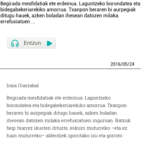
Begirada mesfidatiak ete erdeinua. Laguntzeko borondatea eta
bidegabekeriarekiko amorrua. Txanpon beraren bi aurpegiak
ditugu hauek, azken boladan ihesean datozen milaka
errefuxiatuen
...
2016
/
05
/
24
Iraia Oiarzabal
Begirada mesfidatiak ete erdeinua. Laguntzeko
borondatea eta bidegabekeriarekiko amorrua. Txanpon
beraren bi aurpegiak ditugu hauek, azken boladan
ihesean datozen milaka errefuxiatuen inguruan. Batzuk
begi txarrez ikusten dituzte, eskuin muturreko –eta ez
hain muturreko– alderdiek igorritako izu eta gorroto