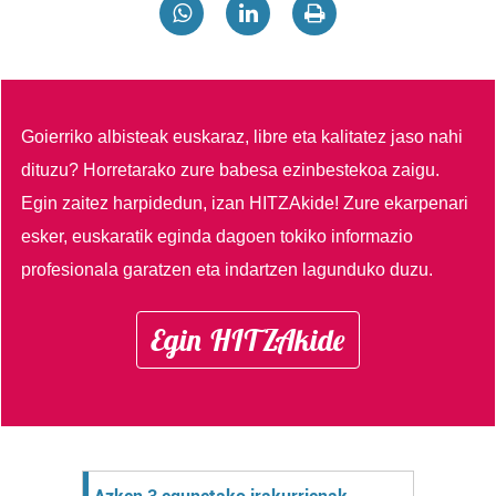
Goierriko albisteak euskaraz, libre eta kalitatez jaso nahi
dituzu?
Horretarako zure babesa ezinbestekoa zaigu.
Egin zaitez harpidedun, izan HITZAkide!
Zure ekarpenari
esker, euskaratik eginda dagoen tokiko informazio
profesionala garatzen eta indartzen lagunduko duzu.
Egin HITZAkide