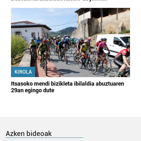
KIROLA
Itsasoko mendi bizikleta ibilaldia abuztuaren
29an egingo dute
Azken bideoak