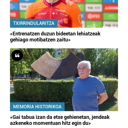
TXIRRINDULARITZA
«Entrenatzen duzun bideetan lehiatzeak
gehiago motibatzen zaitu»
MEMORIA HISTORIKOA
«Gai tabua izan da etxe gehienetan, jendeak
azkeneko momentuan hitz egin du»