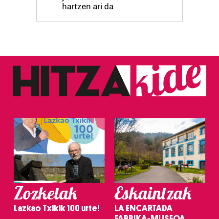
hartzen ari da
Zozketak
Eskaintzak
Lazkao Txikik 100 urte!
LA ENCARTADA
FABRIKA-MUSEOA