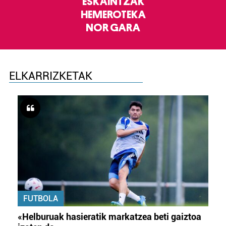
ESKAINTZAK
HEMEROTEKA
NOR GARA
ELKARRIZKETAK
FUTBOLA
«Helburuak hasieratik markatzea beti gaiztoa