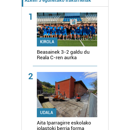
Azken 3 egunetako irakurrienak
1
KIROLA
Beasainek 3-2 galdu du
Reala C-ren aurka
2
UDALA
Aita Iparragirre eskolako
jolastoki berria forma