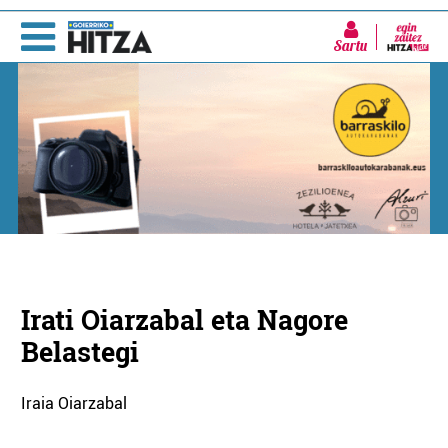
Sartu
Irati Oiarzabal eta Nagore
Belastegi
Iraia Oiarzabal