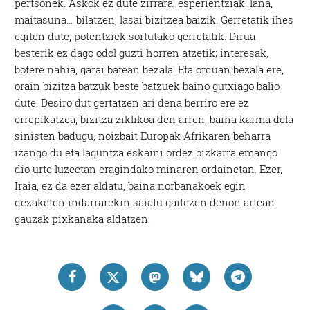
pertsonek. Askok ez dute zirrara, esperientziak, lana,
maitasuna… bilatzen, lasai bizitzea baizik. Gerretatik ihes
egiten dute, potentziek sortutako gerretatik. Dirua
besterik ez dago odol guzti horren atzetik; interesak,
botere nahia, garai batean bezala. Eta orduan bezala ere,
orain bizitza batzuk beste batzuek baino gutxiago balio
dute. Desiro dut gertatzen ari dena berriro ere ez
errepikatzea, bizitza ziklikoa den arren, baina karma dela
sinisten badugu, noizbait Europak Afrikaren beharra
izango du eta laguntza eskaini ordez bizkarra emango
dio urte luzeetan eragindako minaren ordainetan. Ezer,
Iraia, ez da ezer aldatu, baina norbanakoek egin
dezaketen indarrarekin saiatu gaitezen denon artean
gauzak pixkanaka aldatzen.