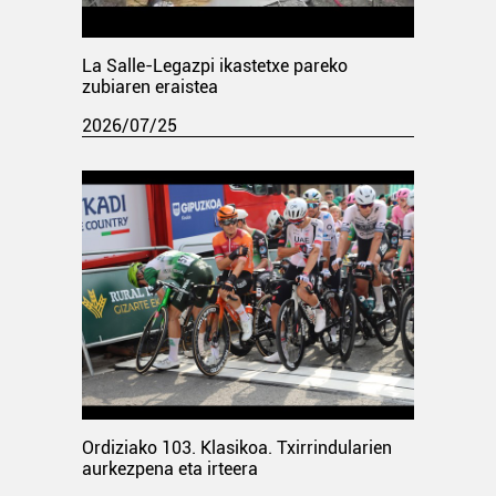
La Salle-Legazpi ikastetxe pareko
zubiaren eraistea
2026/07/25
Ordiziako 103. Klasikoa. Txirrindularien
aurkezpena eta irteera