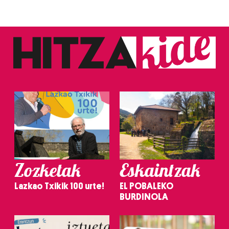
Zozketak
Eskaintzak
Lazkao Txikik 100 urte!
EL POBALEKO
BURDINOLA