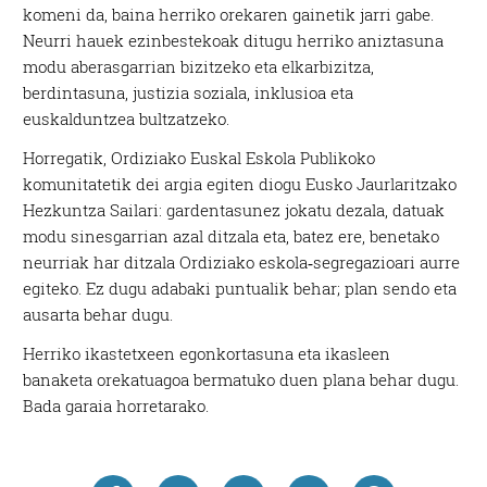
komeni da, baina herriko orekaren gainetik jarri gabe.
Neurri hauek ezinbestekoak ditugu herriko aniztasuna
modu aberasgarrian bizitzeko eta elkarbizitza,
berdintasuna, justizia soziala, inklusioa eta
euskalduntzea bultzatzeko.
Horregatik, Ordiziako Euskal Eskola Publikoko
komunitatetik dei argia egiten diogu Eusko Jaurlaritzako
Hezkuntza Sailari: gardentasunez jokatu dezala, datuak
modu sinesgarrian azal ditzala eta, batez ere, benetako
neurriak har ditzala Ordiziako eskola‑segregazioari aurre
egiteko. Ez dugu adabaki puntualik behar; plan sendo eta
ausarta behar dugu.
Herriko ikastetxeen egonkortasuna eta ikasleen
banaketa orekatuagoa bermatuko duen plana behar dugu.
Bada garaia horretarako.