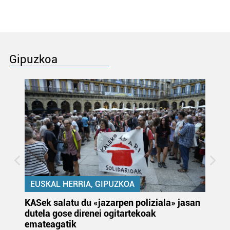
Gipuzkoa
EUSKAL HERRIA, GIPUZKOA
KASek salatu du «jazarpen poliziala» jasan
Pa
dutela gose direnei ogitartekoak
da
emateagatik
«s