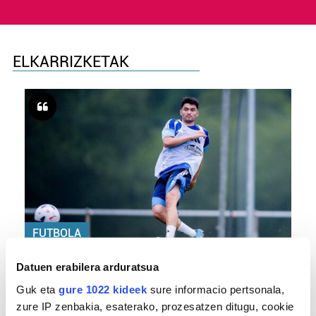
ELKARRIZKETAK
FUTBOLA
«Helburuak hasieratik markatzea beti gaiztoa
Datuen erabilera arduratsua
izaten da»
Guk eta
gure 1022 kideek
sure informacio pertsonala,
zure IP zenbakia, esaterako, prozesatzen ditugu, cookie