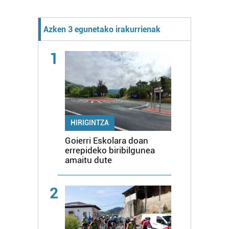
Azken 3 egunetako irakurrienak
1
HIRIGINTZA
Goierri Eskolara doan
errepideko biribilgunea
amaitu dute
2