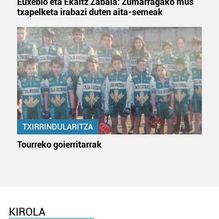
Euxebio eta Ekaitz Zabala: Zumarragako mus
txapelketa irabazi duten aita-semeak
TXIRRINDULARITZA
Tourreko goierritarrak
KIROLA