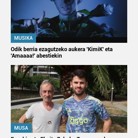
MUSIKA
Odik berria ezagutzeko aukera 'KimiK' eta
'Amaaaa!' abestiekin
MUSA