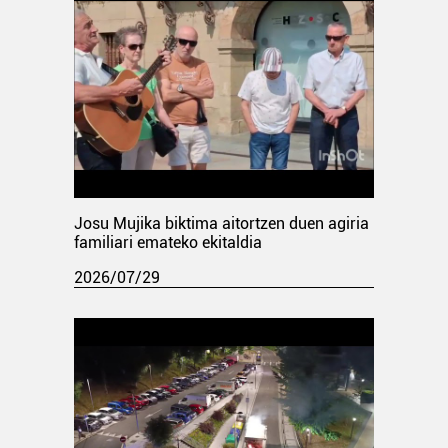
Josu Mujika biktima aitortzen duen agiria
familiari emateko ekitaldia
2026/07/29