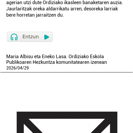
agerian utzi dute Ordiziako ikasleen banaketaren auzia.
Jaurlaritzak oreka aldarrikatu arren, desoreka larriak
bere horretan jarraitzen du.
Maria Albisu eta Eneko Lasa. Ordiziako Eskola
Publikoaren Hezkuntza komunitatearen izenean
2026
/
04
/
29