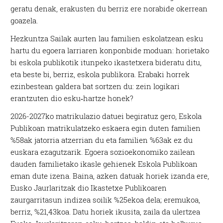
geratu denak, erakusten du berriz ere norabide okerrean
goazela.
Hezkuntza Sailak aurten lau familien eskolatzean esku
hartu du egoera larriaren konponbide moduan: horietako
bi eskola publikotik itunpeko ikastetxera bideratu ditu,
eta beste bi, berriz, eskola publikora. Erabaki horrek
ezinbestean galdera bat sortzen du: zein logikari
erantzuten dio esku‑hartze honek?
2026-2027ko matrikulazio datuei begiratuz gero, Eskola
Publikoan matrikulatzeko eskaera egin duten familien
%58ak jatorria atzerrian du eta familien %63ak ez du
euskara ezagutzarik. Egoera sozioekonomiko zailean
dauden familietako ikasle gehienek Eskola Publikoan
eman dute izena. Baina, azken datuak horiek izanda ere,
Eusko Jaurlaritzak dio Ikastetxe Publikoaren
zaurgarritasun indizea soilik %25ekoa dela; eremukoa,
berriz, %21,43koa. Datu horiek ikusita, zaila da ulertzea