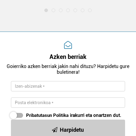
Azken berriak
Goierriko azken berriak jakin nahi dituzu? Harpidetu gure
buletinera!
Pribatutasun Politika
irakurri eta onartzen dut.
Harpidetu