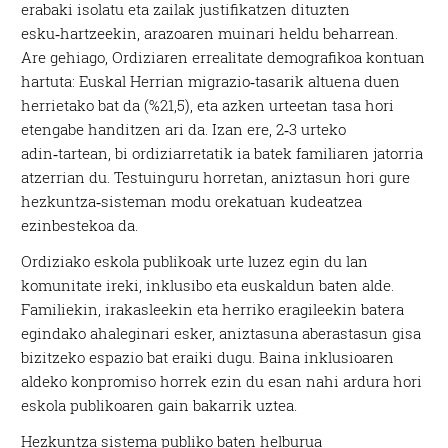
erabaki isolatu eta zailak justifikatzen dituzten
esku‑hartzeekin, arazoaren muinari heldu beharrean.
Are gehiago, Ordiziaren errealitate demografikoa kontuan
hartuta: Euskal Herrian migrazio‑tasarik altuena duen
herrietako bat da (%21,5), eta azken urteetan tasa hori
etengabe handitzen ari da. Izan ere, 2‑3 urteko
adin‑tartean, bi ordiziarretatik ia batek familiaren jatorria
atzerrian du. Testuinguru horretan, aniztasun hori gure
hezkuntza‑sisteman modu orekatuan kudeatzea
ezinbestekoa da.
Ordiziako eskola publikoak urte luzez egin du lan
komunitate ireki, inklusibo eta euskaldun baten alde.
Familiekin, irakasleekin eta herriko eragileekin batera
egindako ahaleginari esker, aniztasuna aberastasun gisa
bizitzeko espazio bat eraiki dugu. Baina inklusioaren
aldeko konpromiso horrek ezin du esan nahi ardura hori
eskola publikoaren gain bakarrik uztea.
Hezkuntza sistema publiko baten helburua