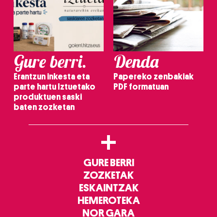
Gure berri.
Denda
Erantzun inkesta eta
Papereko zenbakiak
parte hartu Iztuetako
PDF formatuan
produktuen saski
baten zozketan
+
GURE BERRI
ZOZKETAK
ESKAINTZAK
HEMEROTEKA
NOR GARA