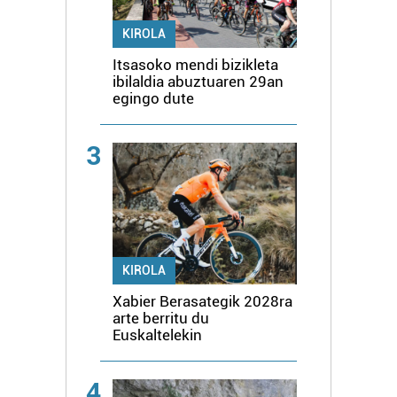
KIROLA
Itsasoko mendi bizikleta
ibilaldia abuztuaren 29an
egingo dute
3
KIROLA
Xabier Berasategik 2028ra
arte berritu du
Euskaltelekin
4