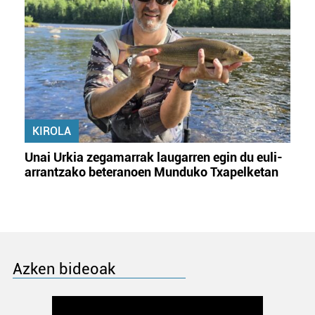
KIROLA
Unai Urkia zegamarrak laugarren egin du euli-
arrantzako beteranoen Munduko Txapelketan
Azken bideoak