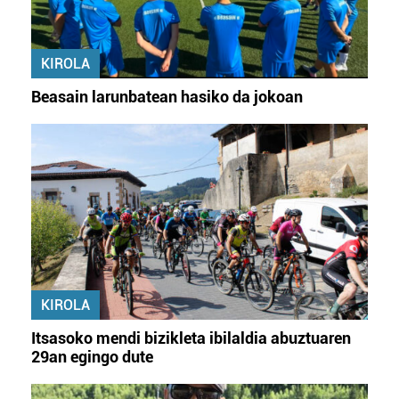
KIROLA
Beasain larunbatean hasiko da jokoan
KIROLA
Itsasoko mendi bizikleta ibilaldia abuztuaren
29an egingo dute