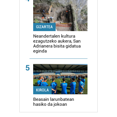
GIZARTEA
Neandertalen kultura
ezagutzeko aukera, San
Adrianera bisita gidatua
eginda
5
KIROLA
Beasain larunbatean
hasiko da jokoan