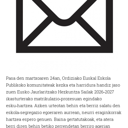
Pasa den martxoaren 24an, Ordiziako Euskal Eskola
Publikoko komunitateak kezka eta harridura handiz jaso
zuen Eusko Jaurlaritzako Hezkuntza Sailak 2026‑2027
ikasturterako matrikulazio‑prozesuan egindako
esku‑hartzea. Azken urteotan behin eta berriz salatu den
eskola‑segregazio egoeraren aurrean, neurri eraginkorrak
hartzea espero genuen. Baina gertatutakoak, eta atera
berri diren behin betiko zerrendetan berriro agerian