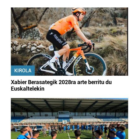
KIROLA
Xabier Berasategik 2028ra arte berritu du
Euskaltelekin