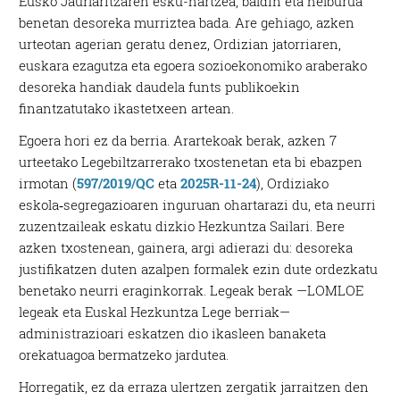
Eusko Jaurlaritzaren esku-hartzea, baldin eta helburua
benetan desoreka murriztea bada. Are gehiago, azken
urteotan agerian geratu denez, Ordizian jatorriaren,
euskara ezagutza eta egoera sozioekonomiko araberako
desoreka handiak daudela funts publikoekin
finantzatutako ikastetxeen artean.
Egoera hori ez da berria. Arartekoak berak, azken 7
urteetako Legebiltzarrerako txostenetan eta bi ebazpen
irmotan (
597/2019/QC
eta
2025R-11-24
), Ordiziako
eskola‑segregazioaren inguruan ohartarazi du, eta neurri
zuzentzaileak eskatu dizkio Hezkuntza Sailari. Bere
azken txostenean, gainera, argi adierazi du: desoreka
justifikatzen duten azalpen formalek ezin dute ordezkatu
benetako neurri eraginkorrak. Legeak berak —LOMLOE
legeak eta Euskal Hezkuntza Lege berriak—
administrazioari eskatzen dio ikasleen banaketa
orekatuagoa bermatzeko jardutea.
Horregatik, ez da erraza ulertzen zergatik jarraitzen den