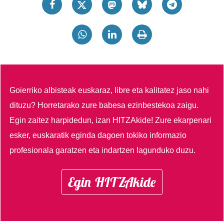
Goierriko albisteak euskaraz, libre eta kalitatez jaso nahi
dituzu?
Horretarako zure babesa ezinbestekoa zaigu.
Egin zaitez harpidedun, izan HITZAkide!
Zure ekarpenari
esker, euskaratik eginda dagoen tokiko informazio
profesionala garatzen eta indartzen lagunduko duzu.
Egin HITZAkide