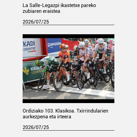
La Salle-Legazpi ikastetxe pareko
zubiaren eraistea
2026/07/25
Ordiziako 103. Klasikoa. Txirrindularien
aurkezpena eta irteera
2026/07/25