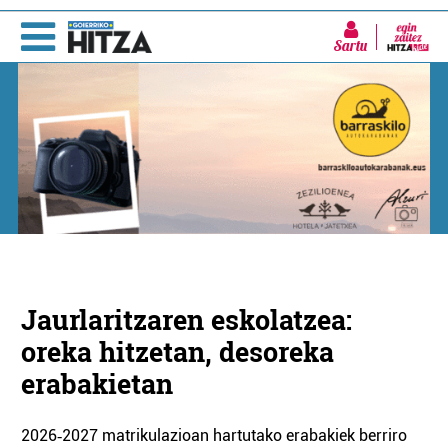
Sartu
Jaurlaritzaren eskolatzea:
oreka hitzetan, desoreka
erabakietan
2026‑2027 matrikulazioan hartutako erabakiek berriro