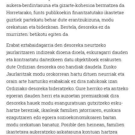
aukera‑berdintasuna eta gizarte‑kohesioa bermatzea da.
Horretarako, funts publikoekin finantzatutako ikastetxe
guztiek partekatu behar dute erantzukizuna, modu
orekatuan eta bidezkoan. Bestela, desoreka ez da
murrizten: betikotu egiten da.
Erabat eztabaidagarria den desoreka neurtzeko
jaurlaritzaren indizeak dioena dioela, eskuragarri dauden
eta kontrastatu daitezkeen datu objektiboek erakusten
dute Ordizian desoreka oso handiak daudela. Eusko
Jaurlaritzak modu orokorrean hartu dituen neurriak eta
orain arte harturiko erabakiak ez dira nahikoak izan
Ordiziako desoreka bideratzeko. Gure herriko eta antzeko
egoeran dauden herri eta auzoetan premiazkoak dira
desoreka hauek modu esanguratsuan gutxitzeko esku-
hartze bereziak, ikasleak familien jatorriaren, euskara
ezagutzaren edo egoera sozioekonomikoaren baitan
modu orekatuan banatuz. Posible den heinean, familien
ikastetxea aukeratzeko askatasuna kontuan hartzea