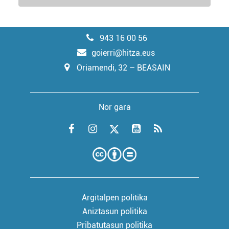
943 16 00 56
goierri@hitza.eus
Oriamendi, 32 – BEASAIN
Nor gara
Argitalpen politika
Aniztasun politika
Pribatutasun politika