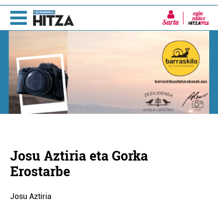
Sartu
Josu Aztiria eta Gorka
Erostarbe
Josu Aztiria