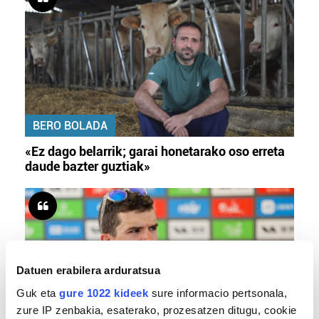
BERO BOLADA
«Ez dago belarrik; garai honetarako oso erreta
daude bazter guztiak»
Datuen erabilera arduratsua
Guk eta
gure 1022 kideek
sure informacio pertsonala,
zure IP zenbakia, esaterako, prozesatzen ditugu, cookie