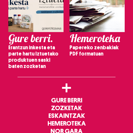
Gure berri.
Hemeroteka
Erantzun inkesta eta
Papereko zenbakiak
parte hartu Iztuetako
PDF formatuan
produktuen saski
baten zozketan
+
GURE BERRI
ZOZKETAK
ESKAINTZAK
HEMEROTEKA
NOR GARA