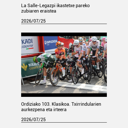
La Salle-Legazpi ikastetxe pareko
zubiaren eraistea
2026/07/25
Ordiziako 103. Klasikoa. Txirrindularien
aurkezpena eta irteera
2026/07/25