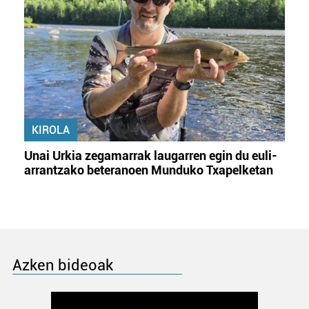
KIROLA
Unai Urkia zegamarrak laugarren egin du euli-
arrantzako beteranoen Munduko Txapelketan
Azken bideoak