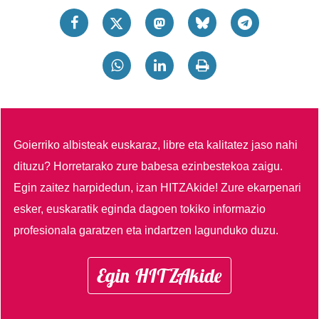
Goierriko albisteak euskaraz, libre eta kalitatez jaso nahi
dituzu?
Horretarako zure babesa ezinbestekoa zaigu.
Egin zaitez harpidedun, izan HITZAkide!
Zure ekarpenari
esker, euskaratik eginda dagoen tokiko informazio
profesionala garatzen eta indartzen lagunduko duzu.
Egin HITZAkide