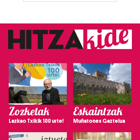
Zozketak
Eskaintzak
Lazkao Txikik 100 urte!
Muñatones Gaztelua