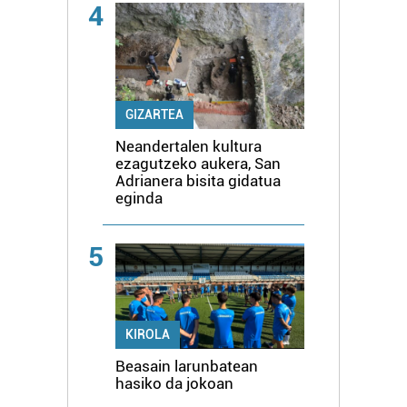
4
GIZARTEA
Neandertalen kultura
ezagutzeko aukera, San
Adrianera bisita gidatua
eginda
5
KIROLA
Beasain larunbatean
hasiko da jokoan