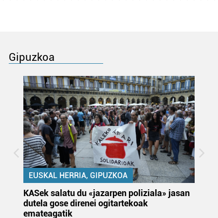
Gipuzkoa
EUSKAL HERRIA, GIPUZKOA
KASek salatu du «jazarpen poliziala» jasan
Pa
dutela gose direnei ogitartekoak
da
emateagatik
«s