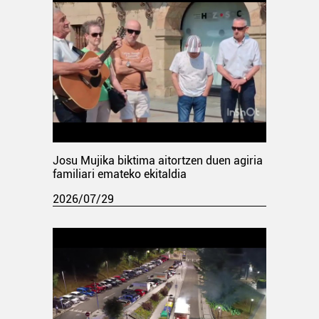
Josu Mujika biktima aitortzen duen agiria
familiari emateko ekitaldia
2026/07/29