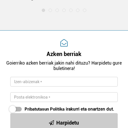
Azken berriak
Goierriko azken berriak jakin nahi dituzu? Harpidetu gure
buletinera!
Pribatutasun Politika
irakurri eta onartzen dut.
Harpidetu