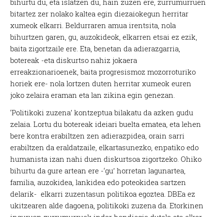
bihurtu du, eta islatzen du, hain zuzen ere, zurrumurruen
bitartez zer nolako kaltea egin diezaiokegun herritar
xumeok elkarri. Beldurraren amua irentsita, nola
bihurtzen garen, gu, auzokideok, elkarren etsai ez ezik,
baita zigortzaile ere. Eta, benetan da adierazgarria,
botereak -eta diskurtso nahiz jokaera
erreakzionarioenek, baita progresismoz mozorroturiko
horiek ere- nola lortzen duten herritar xumeok euren
joko zelaira eraman eta lan zikina egin genezan.
‘Politikoki zuzena’ kontzeptua bilakatu da azken gudu
zelaia. Lortu du botereak ideiari buelta ematea, eta lehen
bere kontra erabiltzen zen adierazpidea, orain sarri
erabiltzen da eraldatzaile, elkartasunezko, enpatiko edo
humanista izan nahi duen diskurtsoa zigortzeko. Ohiko
bihurtu da gure artean ere -‘gu’ horretan lagunartea,
familia, auzokidea, lankidea edo poteokidea sartzen
delarik- elkarri zuzentasun politikoa egoztea. DBEa ez
ukitzearen alde dagoena, politikoki zuzena da. Etorkinen