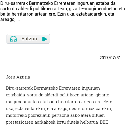
Diru-sarrerak Bermatzeko Errentaren inguruan eztabaida
sortu da alderdi politikoen artean, gizarte-mugimenduetan eta
baita herritarron artean ere. Ezin uka, eztabaidarekin, eta
areago,
...
2017
/
07
/
31
Josu Aztiria
Diru-sarrerak Bermatzeko Errentaren inguruan
eztabaida sortu da alderdi politikoen artean, gizarte-
mugimenduetan eta baita herritarron artean ere. Ezin
uka, eztabaidarekin, eta areago, desinformazioarekin,
muturreko pobreziatik pertsona asko atera dituen
prestazioaren aurkakoek lortu dutela helburua: DBE