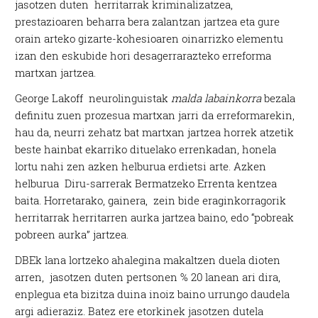
jasotzen duten herritarrak kriminalizatzea,
prestazioaren beharra bera zalantzan jartzea eta gure
orain arteko gizarte-kohesioaren oinarrizko elementu
izan den eskubide hori desagerrarazteko erreforma
martxan jartzea.
George Lakoff neurolinguistak
malda labainkorra
bezala
definitu zuen prozesua martxan jarri da erreformarekin,
hau da, neurri zehatz bat martxan jartzea horrek atzetik
beste hainbat ekarriko dituelako errenkadan, honela
lortu nahi zen azken helburua erdietsi arte. Azken
helburua Diru-sarrerak Bermatzeko Errenta kentzea
baita. Horretarako, gainera, zein bide eraginkorragorik
herritarrak herritarren aurka jartzea baino, edo “pobreak
pobreen aurka” jartzea.
DBEk lana lortzeko ahalegina makaltzen duela dioten
arren, jasotzen duten pertsonen % 20 lanean ari dira,
enplegua eta bizitza duina inoiz baino urrungo daudela
argi adieraziz. Batez ere etorkinek jasotzen dutela