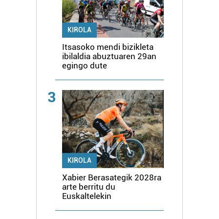
KIROLA
Itsasoko mendi bizikleta
ibilaldia abuztuaren 29an
egingo dute
3
KIROLA
Xabier Berasategik 2028ra
arte berritu du
Euskaltelekin