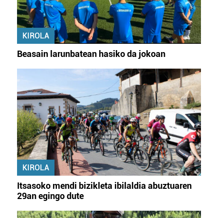
KIROLA
Beasain larunbatean hasiko da jokoan
KIROLA
Itsasoko mendi bizikleta ibilaldia abuztuaren
29an egingo dute