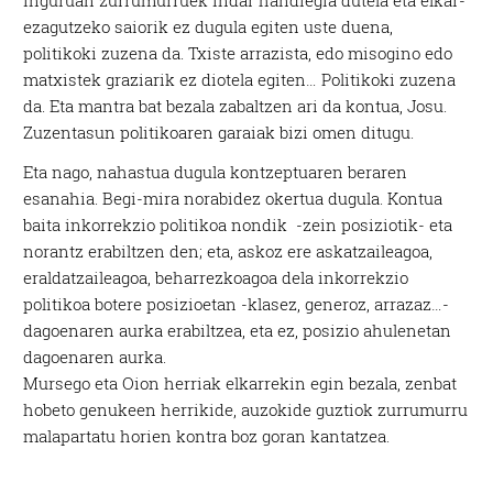
inguruan zurrumurruek indar handiegia dutela eta elkar-
ezagutzeko saiorik ez dugula egiten uste duena,
politikoki zuzena da. Txiste arrazista, edo misogino edo
matxistek graziarik ez diotela egiten… Politikoki zuzena
da. Eta mantra bat bezala zabaltzen ari da kontua, Josu.
Zuzentasun politikoaren garaiak bizi omen ditugu.
Eta nago, nahastua dugula kontzeptuaren beraren
esanahia. Begi-mira norabidez okertua dugula. Kontua
baita inkorrekzio politikoa nondik -zein posiziotik- eta
norantz erabiltzen den; eta, askoz ere askatzaileagoa,
eraldatzaileagoa, beharrezkoagoa dela inkorrekzio
politikoa botere posizioetan -klasez, generoz, arrazaz…-
dagoenaren aurka erabiltzea, eta ez, posizio ahulenetan
dagoenaren aurka.
Mursego eta Oion herriak elkarrekin egin bezala, zenbat
hobeto genukeen herrikide, auzokide guztiok zurrumurru
malapartatu horien kontra boz goran kantatzea.