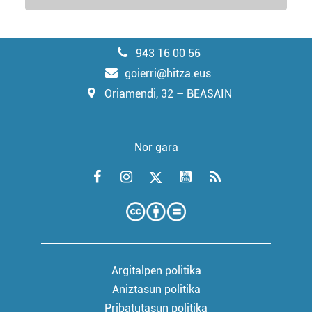
943 16 00 56
goierri@hitza.eus
Oriamendi, 32 – BEASAIN
Nor gara
Argitalpen politika
Aniztasun politika
Pribatutasun politika