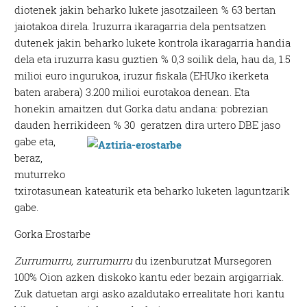
diotenek jakin beharko lukete jasotzaileen % 63 bertan
jaiotakoa direla. Iruzurra ikaragarria dela pentsatzen
dutenek jakin beharko lukete kontrola ikaragarria handia
dela eta iruzurra kasu guztien % 0,3 soilik dela, hau da, 1.5
milioi euro ingurukoa, iruzur fiskala (EHUko ikerketa
baten arabera) 3.200 milioi eurotakoa denean. Eta
honekin amaitzen dut Gorka datu andana: pobrezian
dauden herrikideen % 30 geratzen dira urtero DBE jaso
gabe eta,
beraz,
muturreko
txirotasunean kateaturik eta beharko luketen laguntzarik
gabe.
Gorka Erostarbe
Zurrumurru, zurrumurru
du izenburutzat Mursegoren
100% Oion azken diskoko kantu eder bezain argigarriak.
Zuk datuetan argi asko azaldutako errealitate hori kantu