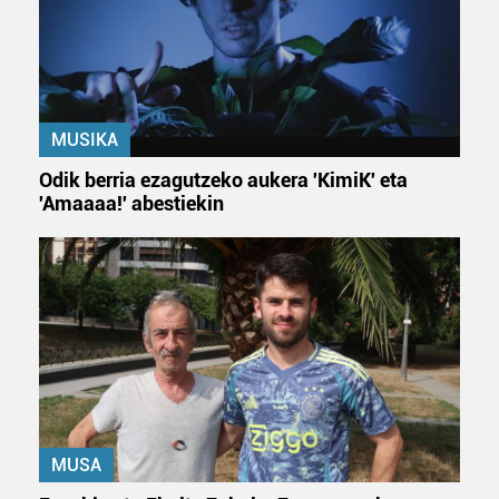
Webgune honek cookie propioak eta hirugarrenen cookie-
fitxategiak erabiltzen ditu. Zure esperientzia eta
zerbitzuak hobetzeko asmoz, cookie teknologiaz
baliatzen gara. Ohar hau onartuz gero, teknologia hori
erabiltzeko baimen esplizitua ematen diguzu.
Gehiago
MUSIKA
irakurri
Odik berria ezagutzeko aukera 'KimiK' eta
'Amaaaa!' abestiekin
MUSA