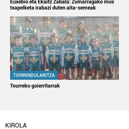
Euxebio eta Ekaitz Zabala: Zumarragako mus
txapelketa irabazi duten aita-semeak
TXIRRINDULARITZA
Tourreko goierritarrak
KIROLA