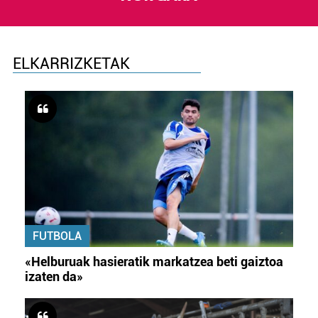
ELKARRIZKETAK
FUTBOLA
«Helburuak hasieratik markatzea beti gaiztoa
izaten da»