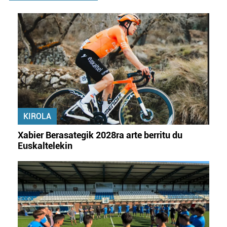
KIROLA
Xabier Berasategik 2028ra arte berritu du
Euskaltelekin