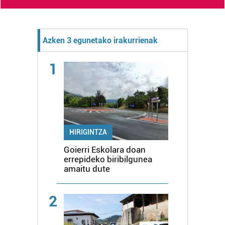
Azken 3 egunetako irakurrienak
1
HIRIGINTZA
Goierri Eskolara doan
errepideko biribilgunea
amaitu dute
2