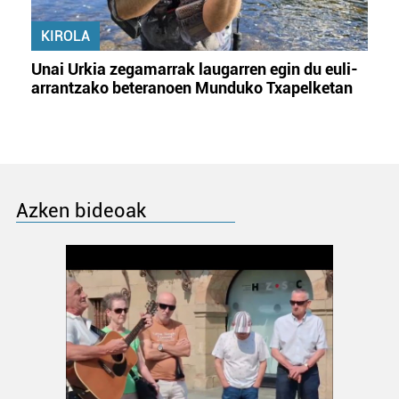
KIROLA
Unai Urkia zegamarrak laugarren egin du euli-
arrantzako beteranoen Munduko Txapelketan
Azken bideoak