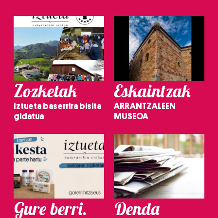
Zozketak
Eskaintzak
Iztueta baserrira bisita
ARRANTZALEEN
gidatua
MUSEOA
Gure berri.
Denda