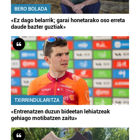
BERO BOLADA
«Ez dago belarrik; garai honetarako oso erreta
daude bazter guztiak»
TXIRRINDULARITZA
«Entrenatzen duzun bideetan lehiatzeak
gehiago motibatzen zaitu»