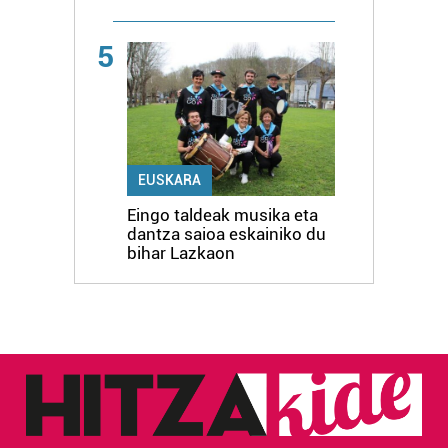
5
EUSKARA
Eingo taldeak musika eta
dantza saioa eskainiko du
bihar Lazkaon