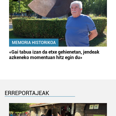
MEMORIA HISTORIKOA
«Gai tabua izan da etxe gehienetan, jendeak
azkeneko momentuan hitz egin du»
ERREPORTAJEAK