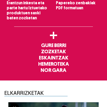
Erantzun inkesta eta
Papereko zenbakiak
parte hartu Iztuetako
PDF formatuan
produktuen saski
baten zozketan
+
GURE BERRI
ZOZKETAK
ESKAINTZAK
HEMEROTEKA
NOR GARA
ELKARRIZKETAK