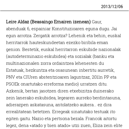
2013
/
12
/
06
Leire Aldaz (Beasaingo Ernairen izenean)
Gaur,
abenduak 6, espainiar Konstituzioaren eguna dugu. Jai
egun arrotza. Zergatik arrotza? Lehenik eta behin, euskal
herritarrok hauteskundeetan ezezko biribila eman
genion. Bestetik, euskal herritarron eskubide nazionalak
(autodeterminazio eskubidea) eta sozialak (banku eta
multinazionalen zorra ordaintzea lehenesten du
Estatuak, hezkuntza eta osasunean inbertitu aurretik,
PNV eta CIUren abstentzioaren laguntzaz, 2011n PP eta
PSOEk onartutako erreforma medio) urratzen ditu.
Azkenik, bertan jasotzen diren etxebizitza duinerako
zein lanerako eskubidea, legearen aurreko berdintasuna,
adierazpen askatasuna, antolatzeko aukera… ez dira
errealitatean betetzen. Erregeak sinatutako testuak ito
egiten gaitu. Nazio eta pertsona bezala. Francok aitortu
legez, dena «atado y bien atado» utzi zuen, Eliza zein elite