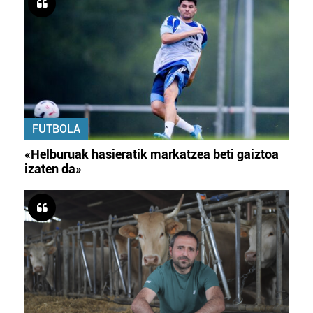
FUTBOLA
«Helburuak hasieratik markatzea beti gaiztoa
izaten da»