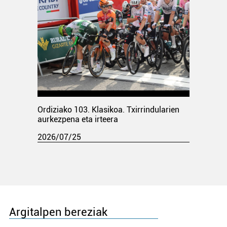
Ordiziako 103. Klasikoa. Txirrindularien
aurkezpena eta irteera
2026/07/25
Argitalpen bereziak