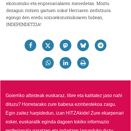
ekonomiko eta enpresarialaren mesedetan. Moztu
dezagun itotzen gaituen soka! Herriaren zerbitzura
egongo den eredu sozioekonomikoaren bidean,
INDEPENDETZIA!
Goierriko albisteak euskaraz, libre eta kalitatez jaso nahi
dituzu?
Horretarako zure babesa ezinbestekoa zaigu.
Egin zaitez harpidedun, izan HITZAkide!
Zure ekarpenari
esker, euskaratik eginda dagoen tokiko informazio
profesionala garatzen eta indartzen lagunduko duzu.