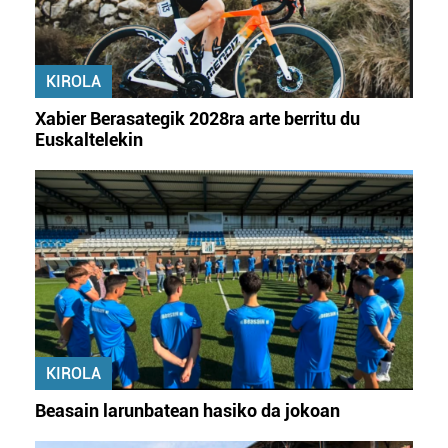
KIROLA
Xabier Berasategik 2028ra arte berritu du
Euskaltelekin
KIROLA
Beasain larunbatean hasiko da jokoan