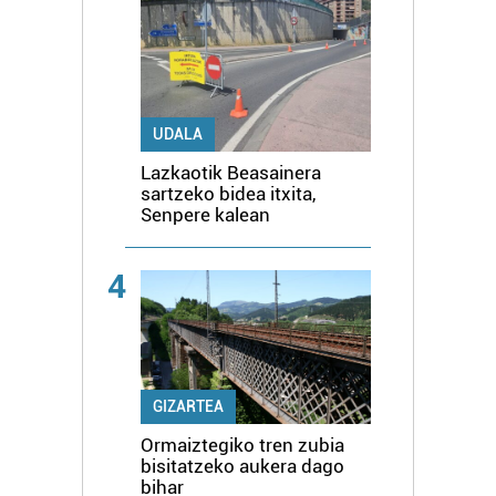
UDALA
Lazkaotik Beasainera
sartzeko bidea itxita,
Senpere kalean
4
GIZARTEA
Ormaiztegiko tren zubia
bisitatzeko aukera dago
bihar