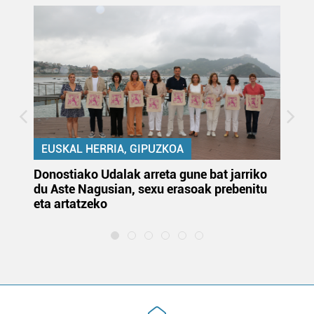
EUSKAL HERRIA, GIPUZKOA
Donostiako Udalak arreta gune bat jarriko
Ur
du Aste Nagusian, sexu erasoak prebenitu
es
eta artatzeko
lu