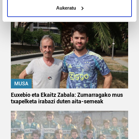
meters
Odik berria ezagutzeko aukera 'KimiK' eta
Aukeratu
Identify your device by actively scanning it for
'Amaaaa!' abestiekin
specific characteristics (fingerprinting)
Find out more about how your personal data is processed
and set your preferences in the
details section
.
Guk eta gure bazkideek zure datu pertsonalak
prozesatzen ditugu, zure IP zenbakia, besteak beste,
teknologia erabiliz, cookieak adibidez, iragarki eta eduki
pertsonalizatuak eskaintzeko, iragarkiak eta edukia
neurtzeko, jendeari buruzko informazioa biltzeko eta
MUSA
produktuak garatzeko. Zure datuak nork eta zertarako
erabiltzen dituen hauta dezakezu.
Euxebio eta Ekaitz Zabala: Zumarragako mus
txapelketa irabazi duten aita-semeak
Bazkide batzuek ez dizute baimenik eskatzen, eta beren
interes komertzial legitimoetan babesten dira. Ikusi gure
bazkideen zerrenda, beren ustez zein helburutarako
duten interes legitimoa eta horren aurka nola egin
dezakezun ikusteko.