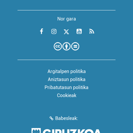
Nor gara
Argitalpen politika
Aniztasun politika
Pribatutasun politika
Cookieak
Babesleak: