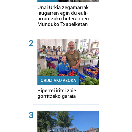
Unai Urkia zegamarrak
laugarren egin du euli-
arrantzako beteranoen
Munduko Txapelketan
2
ORDIZIAKO AZOKA
Piperrei iritsi zaie
gorritzeko garaia
3