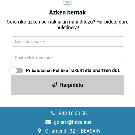
Azken berriak
Goierriko azken berriak jakin nahi dituzu? Harpidetu gure
buletinera!
Pribatutasun Politika
irakurri eta onartzen dut.
Harpidetu
943 16 00 56
goierri@hitza.eus
Oriamendi, 32 – BEASAIN