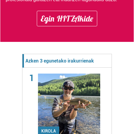
Egin HITZAkide
Azken 3 egunetako irakurrienak
1
KIROLA