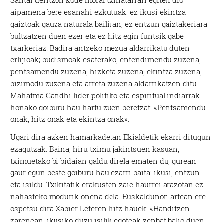
Santai deritzon kode moral txinatarrari egiten dio
aipamena bere esanahi ezkutuak: ez ikusi ekintza
gaiztoak gauza naturala bailiran, ez entzun gaiztakeriara
bultzatzen duen ezer eta ez hitz egin funtsik gabe
txarkeriaz. Badira antzeko mezua aldarrikatu duten
erlijioak; budismoak esaterako, entendimendu zuzena,
pentsamendu zuzena, hizketa zuzena, ekintza zuzena,
bizimodu zuzena eta arreta zuzena aldarrikatzen ditu.
Mahatma Gandhi lider politiko eta espiritual indiarrak
honako goiburu hau hartu zuen beretzat: «Pentsamendu
onak, hitz onak eta ekintza onak».
Ugari dira azken hamarkadetan Ekialdetik ekarri ditugun
ezagutzak. Baina, hiru tximu jakintsuen kasuan,
tximuetako bi bidaian galdu direla ematen du, gurean
gaur egun beste goiburu hau ezarri baita: ikusi, entzun
eta isildu. Txikitatik erakusten zaie haurrei arazotan ez
nahasteko modurik onena dela. Euskaldunon artean ere
ospetsu dira Xabier Leteren hitz hauek: «Handitzen
zarenean, ikusiko duzu isilik egoteak zenbat balio duen.