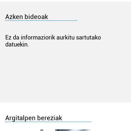
Azken bideoak
Ez da informaziorik aurkitu sartutako
datuekin.
Argitalpen bereziak