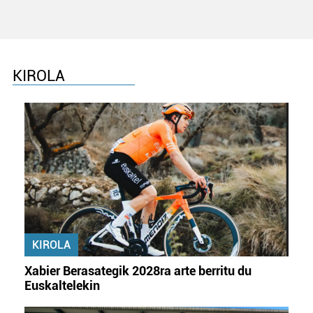
KIROLA
KIROLA
Xabier Berasategik 2028ra arte berritu du
Euskaltelekin