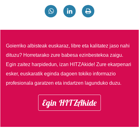
Goierriko albisteak euskaraz, libre eta kalitatez jaso nahi
dituzu?
Horretarako zure babesa ezinbestekoa zaigu.
Egin zaitez harpidedun, izan HITZAkide!
Zure ekarpenari
esker, euskaratik eginda dagoen tokiko informazio
profesionala garatzen eta indartzen lagunduko duzu.
Egin HITZAkide