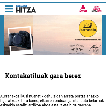
Sartu
Kontakatiluak gara berez
Aurrenekoz ikusi nuenetik deitu zidan arreta portzelanazko
figuratxoak: hiru tximu, elkarren ondoan jarrita; bata belarriak
eskuekin estaliz, erdikoa ahoa estaliz eta hiru-garrena
...