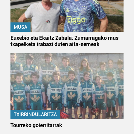
MUSA
Euxebio eta Ekaitz Zabala: Zumarragako mus
txapelketa irabazi duten aita-semeak
TXIRRINDULARITZA
Tourreko goierritarrak