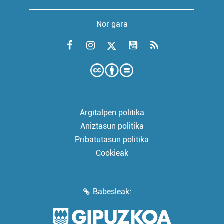
Nor gara
Argitalpen politika
Aniztasun politika
Pribatutasun politika
Cookieak
Babesleak: