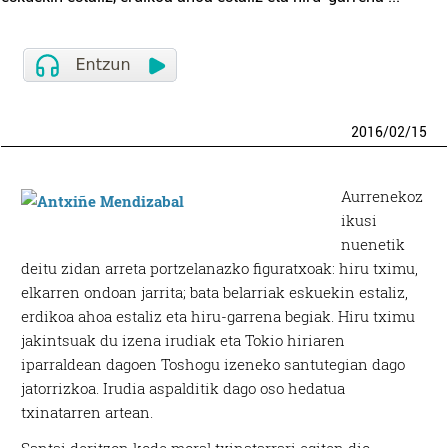
2016
/
02
/
15
Aurrenekoz
ikusi
nuenetik
deitu zidan arreta portzelanazko figuratxoak: hiru tximu,
elkarren ondoan jarrita; bata belarriak eskuekin estaliz,
erdikoa ahoa estaliz eta hiru-garrena begiak. Hiru tximu
jakintsuak du izena irudiak eta Tokio hiriaren
iparraldean dagoen Toshogu izeneko santutegian dago
jatorrizkoa. Irudia aspalditik dago oso hedatua
txinatarren artean.