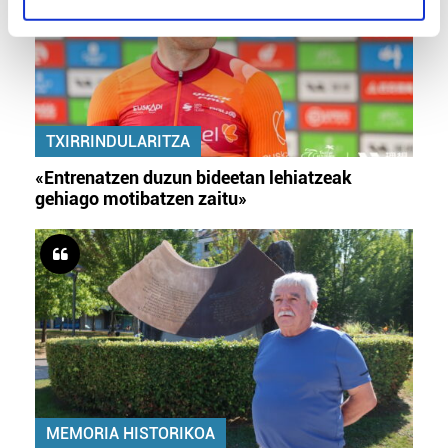
specific characteristics (fingerprinting)
Find out more about how your personal data is processed
and set your preferences in the
details section
.
Guk eta gure bazkideek zure datu pertsonalak
TXIRRINDULARITZA
prozesatzen ditugu, zure IP zenbakia, besteak beste,
teknologia erabiliz, cookieak adibidez, iragarki eta eduki
«Entrenatzen duzun bideetan lehiatzeak
pertsonalizatuak eskaintzeko, iragarkiak eta edukia
gehiago motibatzen zaitu»
neurtzeko, jendeari buruzko informazioa biltzeko eta
produktuak garatzeko. Zure datuak nork eta zertarako
erabiltzen dituen hauta dezakezu.
Bazkide batzuek ez dizute baimenik eskatzen, eta beren
interes komertzial legitimoetan babesten dira. Ikusi gure
bazkideen zerrenda, beren ustez zein helburutarako
duten interes legitimoa eta horren aurka nola egin
dezakezun ikusteko.
MEMORIA HISTORIKOA