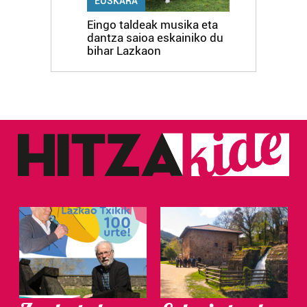
EUSKARA
Eingo taldeak musika eta
dantza saioa eskainiko du
bihar Lazkaon