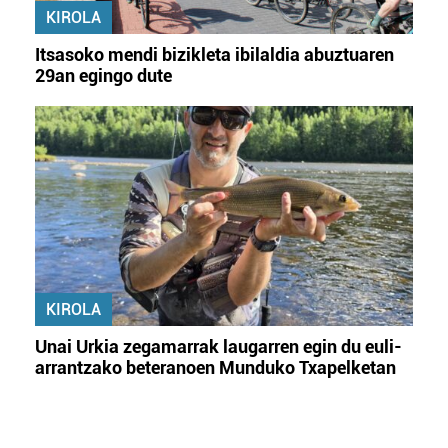
KIROLA
Itsasoko mendi bizikleta ibilaldia abuztuaren
29an egingo dute
KIROLA
Unai Urkia zegamarrak laugarren egin du euli-
arrantzako beteranoen Munduko Txapelketan