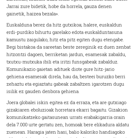
Jarrai zure bidetik, hobe da horrela, gauza denen
gainetik, haizea bezala».
Euskalduna berez da hitz gutxikoa; halere, euskaldun
erdi-purdiko bihurtu garelako edota euskalduntasuna
kamustu zaigulako, hitz eta pitz egiten dugu etengabe.
Begi bistakoa da sareetan beste zereginik ez duen zenbat
hitzontzi dagoen, berriketan jardun, esamesak zabaldu,
txutxu-mutxuka ibili eta iritzi funsgabeak zabalduz.
Komunikazio gaietan adituek diote gure hitz-jario
gehiena esamesak direla, hau da, besteei buruzko berri
zehaztu eta egiaztatu gabeak zabaltzen igarotzen dugu
isilik ez gauden denbora gehiena.
Joera globalei iskin egitea ez da erraza, eta are gutxiago
gizakiaren eboluzioak horretara ekarri bagaitu. Gizakion
komunikatzeko gaitasunean urrats erabakigarria orain
dela 7.000 urte gertatu zen, homoak bere elikadura aldatu
zuenean. Haragia jaten hasi, balio kaloriko handiagoko