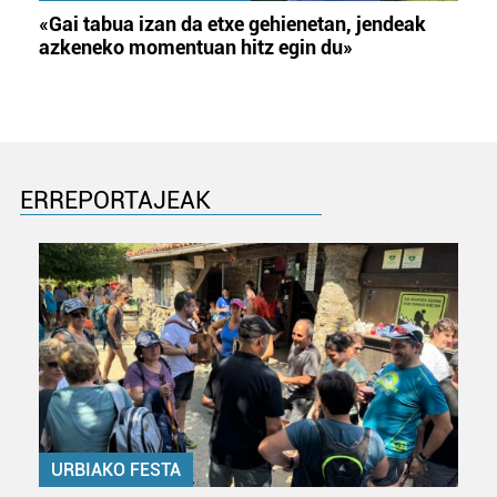
Lortu zure datu pertsonalak prozesatzeko moduari
«Gai tabua izan da etxe gehienetan, jendeak
buruzko informazio gehiago eta ezarri zure lehentasunak
azkeneko momentuan hitz egin du»
datuen atalean. Edozein unetan alda edo ken dezakezu
zure baimena Cookieen adierazpenean.
Webgune honek cookie propioak eta hirugarrenen cookie-
fitxategiak erabiltzen ditu. Zure esperientzia eta
zerbitzuak hobetzeko asmoz, cookie teknologiaz
ERREPORTAJEAK
baliatzen gara. Ohar hau onartuz gero, teknologia hori
erabiltzeko baimen esplizitua ematen diguzu.
Gehiago
irakurri
URBIAKO FESTA