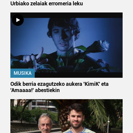
Urbiako zelaiak erromeria leku
MUSIKA
Odik berria ezagutzeko aukera 'KimiK' eta
'Amaaaa!' abestiekin