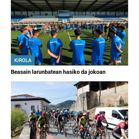
KIROLA
Beasain larunbatean hasiko da jokoan