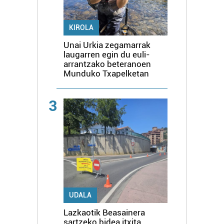
KIROLA
Unai Urkia zegamarrak
laugarren egin du euli-
arrantzako beteranoen
Munduko Txapelketan
3
UDALA
Lazkaotik Beasainera
sartzeko bidea itxita,