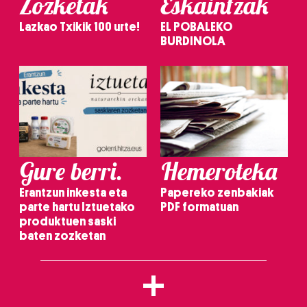
Zozketak
Eskaintzak
Lazkao Txikik 100 urte!
EL POBALEKO
BURDINOLA
Gure berri.
Hemeroteka
Erantzun inkesta eta
Papereko zenbakiak
parte hartu Iztuetako
PDF formatuan
produktuen saski
baten zozketan
+