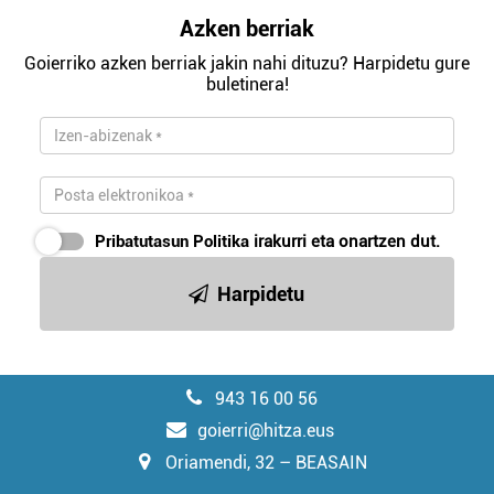
Azken berriak
Goierriko azken berriak jakin nahi dituzu? Harpidetu gure
buletinera!
Pribatutasun Politika
irakurri eta onartzen dut.
Harpidetu
943 16 00 56
goierri@hitza.eus
Oriamendi, 32 – BEASAIN