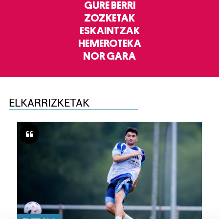
GURE BERRI
ZOZKETAK
ESKAINTZAK
HEMEROTEKA
NOR GARA
ELKARRIZKETAK