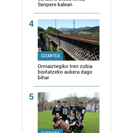
Senpere kalean
4
GIZARTEA
Ormaiztegiko tren zubia
bisitatzeko aukera dago
bihar
5