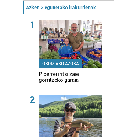
Azken 3 egunetako irakurrienak
1
ORDIZIAKO AZOKA
Piperrei iritsi zaie
gorritzeko garaia
2