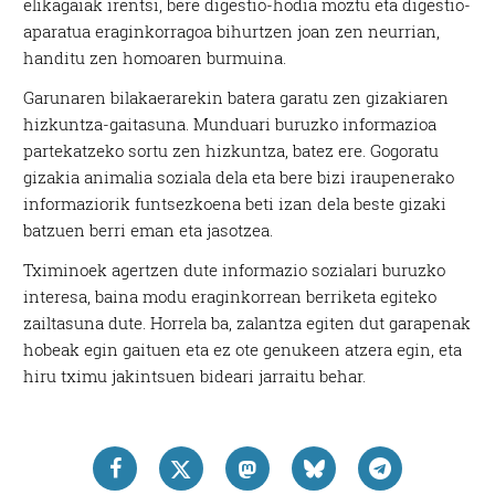
elikagaiak irentsi, bere digestio-hodia moztu eta digestio-
aparatua eraginkorragoa bihurtzen joan zen neurrian,
handitu zen homoaren burmuina.
Garunaren bilakaerarekin batera garatu zen gizakiaren
hizkuntza-gaitasuna. Munduari buruzko informazioa
partekatzeko sortu zen hizkuntza, batez ere. Gogoratu
gizakia animalia soziala dela eta bere bizi iraupenerako
informaziorik funtsezkoena beti izan dela beste gizaki
batzuen berri eman eta jasotzea.
Tximinoek agertzen dute informazio sozialari buruzko
interesa, baina modu eraginkorrean berriketa egiteko
zailtasuna dute. Horrela ba, zalantza egiten dut garapenak
hobeak egin gaituen eta ez ote genukeen atzera egin, eta
hiru tximu jakintsuen bideari jarraitu behar.