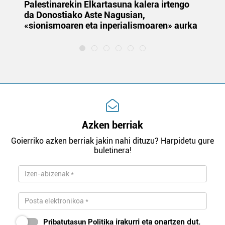
Palestinarekin Elkartasuna kalera irtengo
Do
da Donostiako Aste Nagusian,
du
«sionismoaren eta inperialismoaren» aurka
et
Azken berriak
Goierriko azken berriak jakin nahi dituzu? Harpidetu gure
buletinera!
Pribatutasun Politika
irakurri eta onartzen dut.