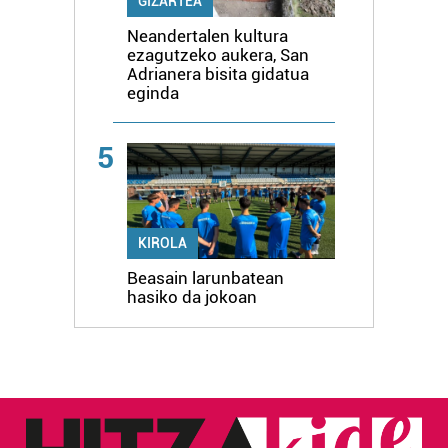
GIZARTEA
Neandertalen kultura
ezagutzeko aukera, San
Adrianera bisita gidatua
eginda
5
KIROLA
Beasain larunbatean
hasiko da jokoan