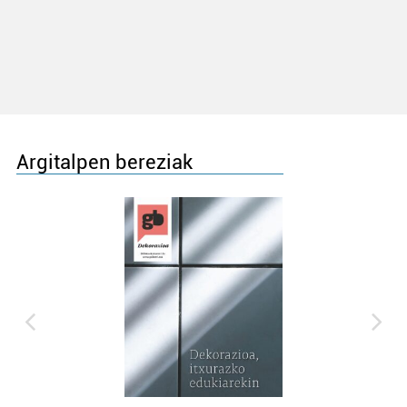
Argitalpen bereziak