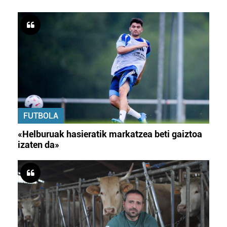
FUTBOLA
«Helburuak hasieratik markatzea beti gaiztoa
izaten da»