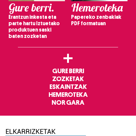
Gure berri.
Hemeroteka
Erantzun inkesta eta
Papereko zenbakiak
parte hartu Iztuetako
PDF formatuan
produktuen saski
baten zozketan
+
GURE BERRI
ZOZKETAK
ESKAINTZAK
HEMEROTEKA
NOR GARA
ELKARRIZKETAK