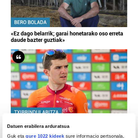
BERO BOLADA
«Ez dago belarrik; garai honetarako oso erreta
daude bazter guztiak»
TXIRRINDULARITZA
«Entrenatzen duzun bideetan lehiatzeak
Datuen erabilera arduratsua
gehiago motibatzen zaitu»
Guk eta
gure 1022 kideek
sure informacio pertsonala,