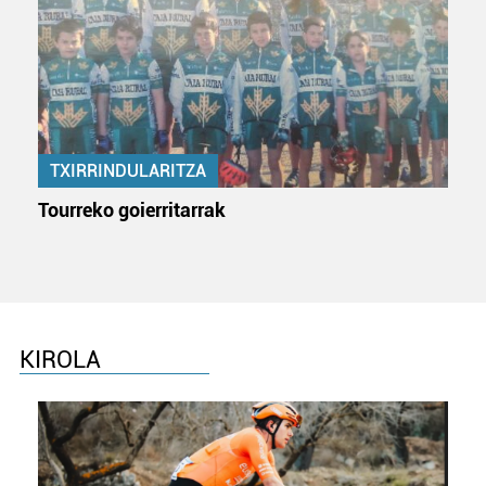
TXIRRINDULARITZA
Tourreko goierritarrak
KIROLA