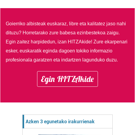
Goierriko albisteak euskaraz, libre eta kalitatez jaso nahi
dituzu?
Horretarako zure babesa ezinbestekoa zaigu.
Egin zaitez harpidedun, izan HITZAkide!
Zure ekarpenari
esker, euskaratik eginda dagoen tokiko informazio
profesionala garatzen eta indartzen lagunduko duzu.
Egin HITZAkide
Azken 3 egunetako irakurrienak