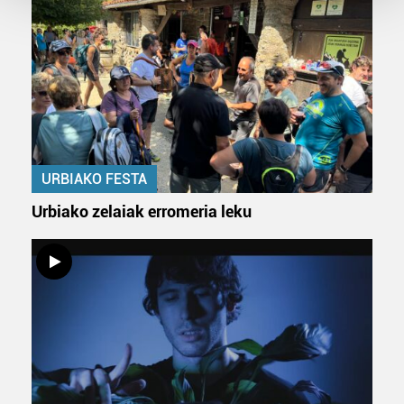
Guk eta gure bazkideek zure datu pertsonalak
prozesatzen ditugu, zure IP zenbakia, besteak beste,
teknologia erabiliz, cookieak adibidez, iragarki eta eduki
pertsonalizatuak eskaintzeko, iragarkiak eta edukia
neurtzeko, jendeari buruzko informazioa biltzeko eta
produktuak garatzeko. Zure datuak nork eta zertarako
erabiltzen dituen hauta dezakezu.
URBIAKO FESTA
Bazkide batzuek ez dizute baimenik eskatzen, eta beren
Urbiako zelaiak erromeria leku
interes komertzial legitimoetan babesten dira. Ikusi gure
bazkideen zerrenda, beren ustez zein helburutarako
duten interes legitimoa eta horren aurka nola egin
dezakezun ikusteko.
Lortu zure datu pertsonalak prozesatzeko moduari
buruzko informazio gehiago eta ezarri zure lehentasunak
datuen atalean. Edozein unetan alda edo ken dezakezu
zure baimena Cookieen adierazpenean.