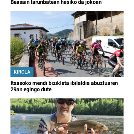
Beasain larunbatean hasiko da jokoan
KIROLA
Itsasoko mendi bizikleta ibilaldia abuztuaren
29an egingo dute