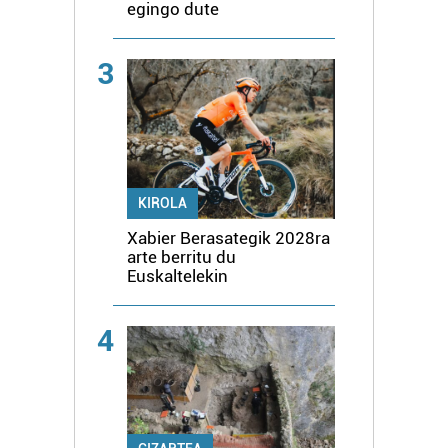
egingo dute
3
KIROLA
Xabier Berasategik 2028ra
arte berritu du
Euskaltelekin
4