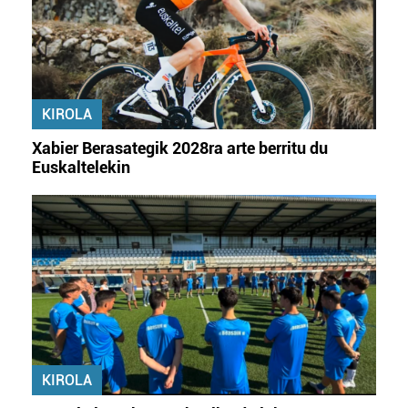
KIROLA
Xabier Berasategik 2028ra arte berritu du
Euskaltelekin
KIROLA