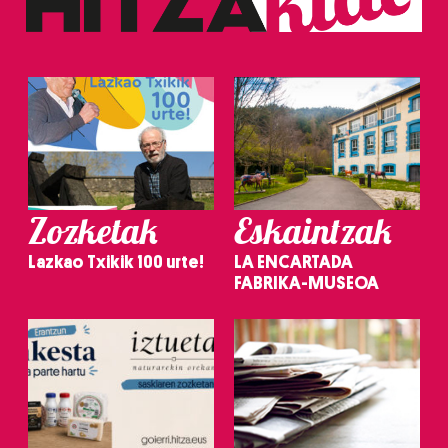
Zozketak
Eskaintzak
Lazkao Txikik 100 urte!
LA ENCARTADA
FABRIKA-MUSEOA