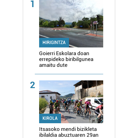
1
HIRIGINTZA
Goierri Eskolara doan
errepideko biribilgunea
amaitu dute
2
KIROLA
Itsasoko mendi bizikleta
ibilaldia abuztuaren 29an