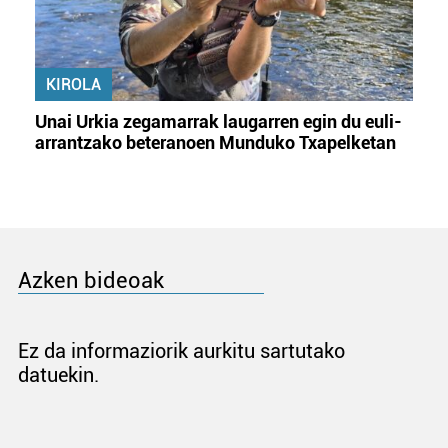
KIROLA
Unai Urkia zegamarrak laugarren egin du euli-
arrantzako beteranoen Munduko Txapelketan
Azken bideoak
Ez da informaziorik aurkitu sartutako
datuekin.