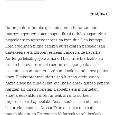
2014
/
06
/
13
Durangotik Iruñerako gizakatearen biharamunetan,
marraztu genuen katea mapan ikusi orduko saguarekin
hegoaldera mugitzeko tentazioa izan dut. Han baitago
Ebro, irudimen pixka batekin aurrekoaren paralelo izan
daitekeena, eta Ebroren ertzean Lapuebla de Labarka.
Aurtengo leloak gogora arazi dit bizi, nire bizitzako lau
urtean bizi izan nintzela bertan, eta egungo ikasleak
ezagutu ez banituen ere orduan ikasle izandakoez pentsa
arazi. Euskararentzat idorra zen lurrean erein zuten
hazia duela belaunaldi bat, eta ikasle ohiak guraso papera
hartzen ari diren honetan, Lapuebla eta inguruetan
etxetik euskaldun diren umeak ari dira sortzen.
Inguruak, bai, Lapueblako Assa ikastola ez baita herri
bakarreko ikastola, Arabar Errioxa osoko (eta baita
mugakide dituen Errioxa eta Nafarroako ere) ikasleak