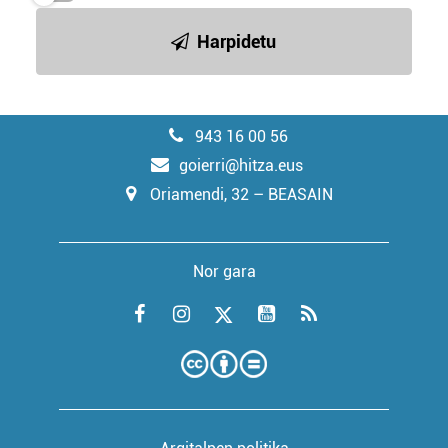
Harpidetu
943 16 00 56
goierri@hitza.eus
Oriamendi, 32 – BEASAIN
Nor gara