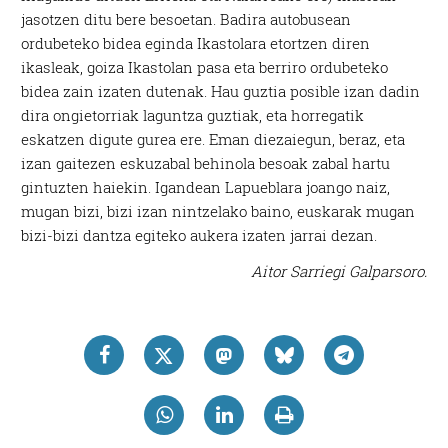
jasotzen ditu bere besoetan. Badira autobusean
ordubeteko bidea eginda Ikastolara etortzen diren
ikasleak, goiza Ikastolan pasa eta berriro ordubeteko
bidea zain izaten dutenak. Hau guztia posible izan dadin
dira ongietorriak laguntza guztiak, eta horregatik
eskatzen digute gurea ere. Eman diezaiegun, beraz, eta
izan gaitezen eskuzabal behinola besoak zabal hartu
gintuzten haiekin. Igandean Lapueblara joango naiz,
mugan bizi, bizi izan nintzelako baino, euskarak mugan
bizi-bizi dantza egiteko aukera izaten jarrai dezan.
Aitor Sarriegi Galparsoro.