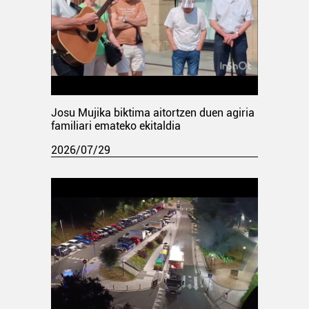
Josu Mujika biktima aitortzen duen agiria
familiari emateko ekitaldia
2026/07/29