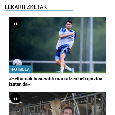
ELKARRIZKETAK
FUTBOLA
«Helburuak hasieratik markatzea beti gaiztoa
izaten da»