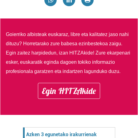
Goierriko albisteak euskaraz, libre eta kalitatez jaso nahi
dituzu?
Horretarako zure babesa ezinbestekoa zaigu.
Egin zaitez harpidedun, izan HITZAkide!
Zure ekarpenari
esker, euskaratik eginda dagoen tokiko informazio
profesionala garatzen eta indartzen lagunduko duzu.
Egin HITZAkide
Azken 3 egunetako irakurrienak