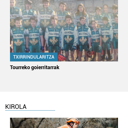
duten interes legitimoa eta horren aurka nola egin
dezakezun ikusteko.
Lortu zure datu pertsonalak prozesatzeko moduari
buruzko informazio gehiago eta ezarri zure lehentasunak
datuen atalean. Edozein unetan alda edo ken dezakezu
zure baimena Cookieen adierazpenean.
TXIRRINDULARITZA
Webgune honek cookie propioak eta hirugarrenen cookie-
fitxategiak erabiltzen ditu. Zure esperientzia eta
Tourreko goierritarrak
zerbitzuak hobetzeko asmoz, cookie teknologiaz
baliatzen gara. Ohar hau onartuz gero, teknologia hori
erabiltzeko baimen esplizitua ematen diguzu.
Gehiago
irakurri
KIROLA