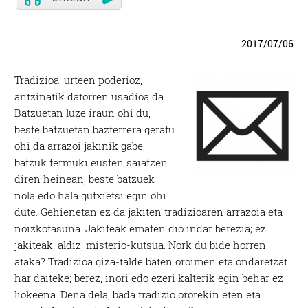
2017
/
07
/
06
Tradizioa, urteen poderioz,
antzinatik datorren usadioa da.
Batzuetan luze iraun ohi du,
beste batzuetan bazterrera geratu
ohi da arrazoi jakinik gabe;
batzuk fermuki eusten saiatzen
diren heinean, beste batzuek
nola edo hala gutxietsi egin ohi
dute. Gehienetan ez da jakiten tradizioaren arrazoia eta
noizkotasuna. Jakiteak ematen dio indar berezia; ez
jakiteak, aldiz, misterio-kutsua. Nork du bide horren
ataka? Tradizioa giza-talde baten oroimen eta ondaretzat
har daiteke; berez, inori edo ezeri kalterik egin behar ez
liokeena. Dena dela, bada tradizio ororekin eten eta