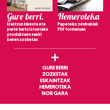
Gure berri.
Hemeroteka
Erantzun inkesta eta
Papereko zenbakiak
parte hartu Iztuetako
PDF formatuan
produktuen saski
baten zozketan
+
GURE BERRI
ZOZKETAK
ESKAINTZAK
HEMEROTEKA
NOR GARA