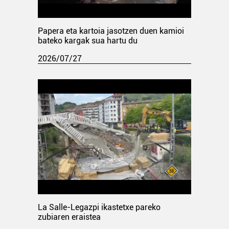
Papera eta kartoia jasotzen duen kamioi
bateko kargak sua hartu du
2026/07/27
La Salle-Legazpi ikastetxe pareko
zubiaren eraistea