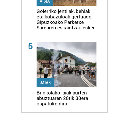
AISIA
Goierriko jentilak, behiak
eta kobazuloak gertuago,
Gipuzkoako Parketxe
Sarearen eskaintzari esker
5
JAIAK
Brinkolako jaiak aurten
abuztuaren 28tik 30era
ospatuko dira