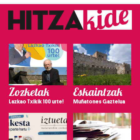
Zozketak
Eskaintzak
Lazkao Txikik 100 urte!
Muñatones Gaztelua