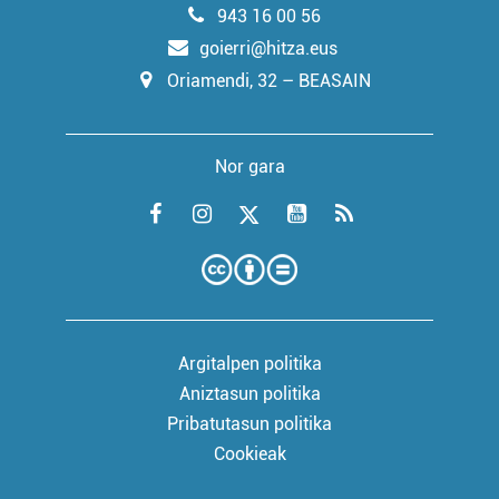
943 16 00 56
goierri@hitza.eus
Oriamendi, 32 – BEASAIN
Nor gara
Argitalpen politika
Aniztasun politika
Pribatutasun politika
Cookieak