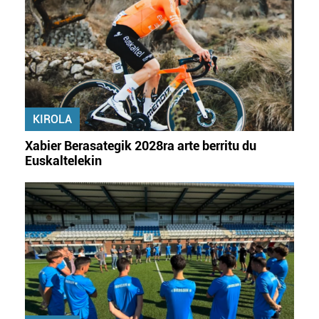
KIROLA
Xabier Berasategik 2028ra arte berritu du
Euskaltelekin