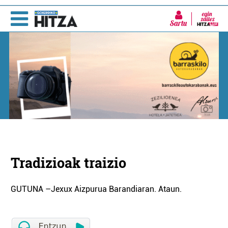
Sartu
Tradizioak traizio
GUTUNA –Jexux Aizpurua Barandiaran. Ataun.