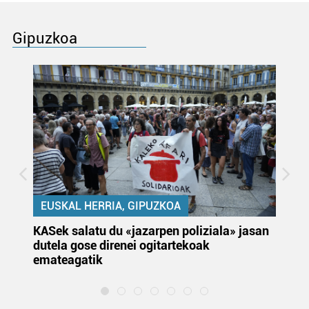
Gipuzkoa
EUSKAL HERRIA, GIPUZKOA
KASek salatu du «jazarpen poliziala» jasan
Pa
dutela gose direnei ogitartekoak
da
emateagatik
«s