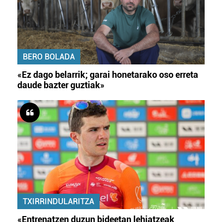
BERO BOLADA
«Ez dago belarrik; garai honetarako oso erreta
daude bazter guztiak»
TXIRRINDULARITZA
«Entrenatzen duzun bideetan lehiatzeak