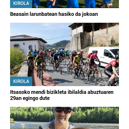
KIROLA
Beasain larunbatean hasiko da jokoan
KIROLA
Itsasoko mendi bizikleta ibilaldia abuztuaren
29an egingo dute