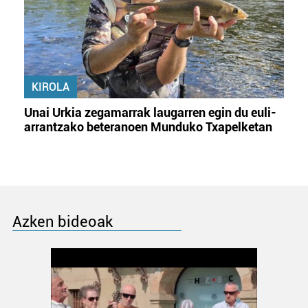
KIROLA
Unai Urkia zegamarrak laugarren egin du euli-
arrantzako beteranoen Munduko Txapelketan
Azken bideoak