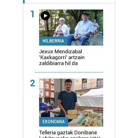
1
HILBERRIA
Jexux Mendizabal
'Kaxkagorri' artzain
zaldibiarra hil da
2
EKONOMIA
Telleria gaztak Donibane