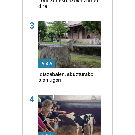
Lohitzuneko azokara iritsi
dira
3
AISIA
Idiazabalen, abuzturako
plan ugari
4