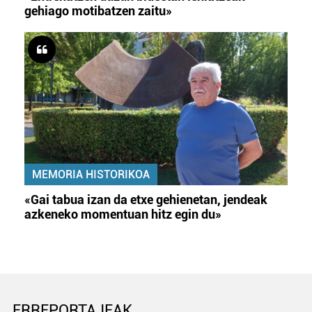
gehiago motibatzen zaitu»
MEMORIA HISTORIKOA
«Gai tabua izan da etxe gehienetan, jendeak
azkeneko momentuan hitz egin du»
ERREPORTAJEAK