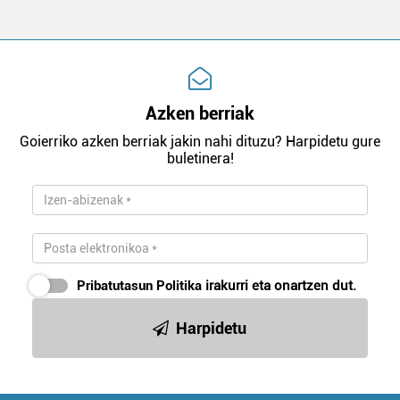
Azken berriak
Goierriko azken berriak jakin nahi dituzu? Harpidetu gure
buletinera!
Pribatutasun Politika
irakurri eta onartzen dut.
Harpidetu