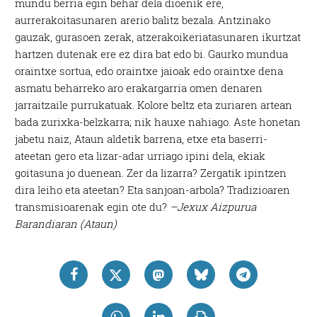
mundu berria egin behar dela dioenik ere,
aurrerakoitasunaren arerio balitz bezala. Antzinako
gauzak, gurasoen zerak, atzerakoikeriatasunaren ikurtzat
hartzen dutenak ere ez dira bat edo bi. Gaurko mundua
oraintxe sortua, edo oraintxe jaioak edo oraintxe dena
asmatu beharreko aro erakargarria omen denaren
jarraitzaile purrukatuak. Kolore beltz eta zuriaren artean
bada zurixka-belzkarra; nik hauxe nahiago. Aste honetan
jabetu naiz, Ataun aldetik barrena, etxe eta baserri-
ateetan gero eta lizar-adar urriago ipini dela, ekiak
goitasuna jo duenean. Zer da lizarra? Zergatik ipintzen
dira leiho eta ateetan? Eta sanjoan-arbola? Tradizioaren
transmisioarenak egin ote du?
–Jexux Aizpurua
Barandiaran (Ataun)