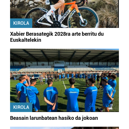
KIROLA
Xabier Berasategik 2028ra arte berritu du
Euskaltelekin
KIROLA
Beasain larunbatean hasiko da jokoan