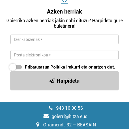
Azken berriak
Goierriko azken berriak jakin nahi dituzu? Harpidetu gure
buletinera!
Pribatutasun Politika
irakurri eta onartzen dut.
Harpidetu
943 16 00 56
goierri@hitza.eus
Oriamendi, 32 – BEASAIN