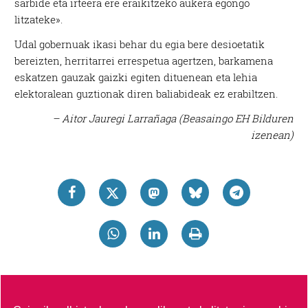
sarbide eta irteera ere eraikitzeko aukera egongo
litzateke».
Udal gobernuak ikasi behar du egia bere desioetatik
bereizten, herritarrei errespetua agertzen, barkamena
eskatzen gauzak gaizki egiten dituenean eta lehia
elektoralean guztionak diren baliabideak ez erabiltzen.
– Aitor Jauregi Larrañaga (Beasaingo EH Bilduren
izenean)