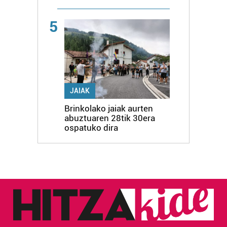
5
JAIAK
Brinkolako jaiak aurten
abuztuaren 28tik 30era
ospatuko dira