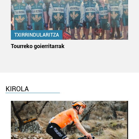
TXIRRINDULARITZA
Tourreko goierritarrak
KIROLA