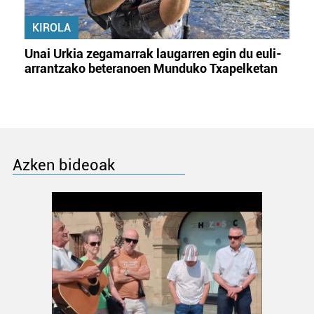
KIROLA
Unai Urkia zegamarrak laugarren egin du euli-
arrantzako beteranoen Munduko Txapelketan
Azken bideoak