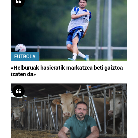
FUTBOLA
«Helburuak hasieratik markatzea beti gaiztoa
izaten da»