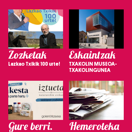
Zozketak
Eskaintzak
Lazkao Txikik 100 urte!
TXAKOLIN MUSEOA-
TXAKOLINGUNEA
Gure berri.
Hemeroteka