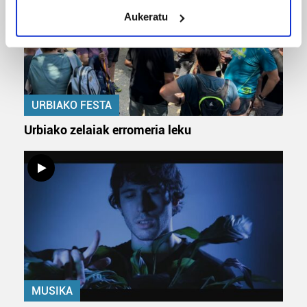
meters
Aukeratu
Identify your device by actively scanning it for
specific characteristics (fingerprinting)
Find out more about how your personal data is processed
and set your preferences in the
details section
.
Guk eta gure bazkideek zure datu pertsonalak
URBIAKO FESTA
prozesatzen ditugu, zure IP zenbakia, besteak beste,
Urbiako zelaiak erromeria leku
teknologia erabiliz, cookieak adibidez, iragarki eta eduki
pertsonalizatuak eskaintzeko, iragarkiak eta edukia
neurtzeko, jendeari buruzko informazioa biltzeko eta
produktuak garatzeko. Zure datuak nork eta zertarako
erabiltzen dituen hauta dezakezu.
Bazkide batzuek ez dizute baimenik eskatzen, eta beren
interes komertzial legitimoetan babesten dira. Ikusi gure
bazkideen zerrenda, beren ustez zein helburutarako
duten interes legitimoa eta horren aurka nola egin
MUSIKA
dezakezun ikusteko.