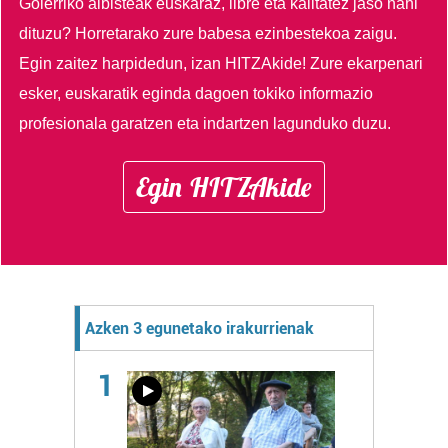
Goierriko albisteak euskaraz, libre eta kalitatez jaso nahi
dituzu?
Horretarako zure babesa ezinbestekoa zaigu.
Egin zaitez harpidedun, izan HITZAkide!
Zure ekarpenari
esker, euskaratik eginda dagoen tokiko informazio
profesionala garatzen eta indartzen lagunduko duzu.
Egin HITZAkide
Azken 3 egunetako irakurrienak
1