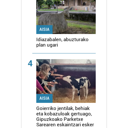
AISIA
Idiazabalen, abuzturako
plan ugari
4
AISIA
Goierriko jentilak, behiak
eta kobazuloak gertuago,
Gipuzkoako Parketxe
Sarearen eskaintzari esker