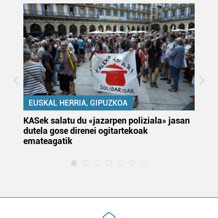
EUSKAL HERRIA, GIPUZKOA
KASek salatu du «jazarpen poliziala» jasan
Pa
dutela gose direnei ogitartekoak
da
emateagatik
«s