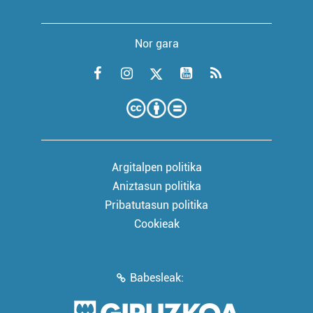
Nor gara
Argitalpen politika
Aniztasun politika
Pribatutasun politika
Cookieak
Babesleak: