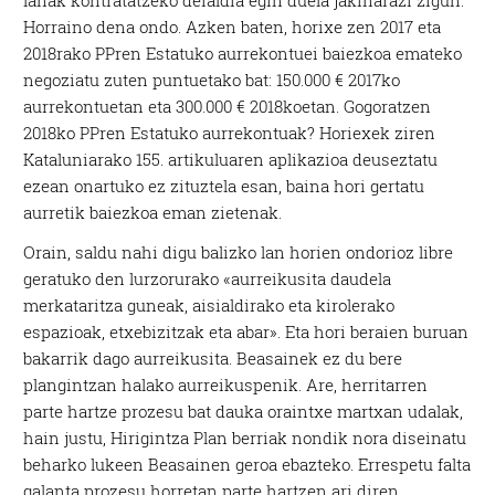
lanak kontratatzeko deialdia egin duela jakinarazi zigun.
Horraino dena ondo. Azken baten, horixe zen 2017 eta
2018rako PPren Estatuko aurrekontuei baiezkoa emateko
negoziatu zuten puntuetako bat: 150.000 € 2017ko
aurrekontuetan eta 300.000 € 2018koetan. Gogoratzen
2018ko PPren Estatuko aurrekontuak? Horiexek ziren
Kataluniarako 155. artikuluaren aplikazioa deuseztatu
ezean onartuko ez zituztela esan, baina hori gertatu
aurretik baiezkoa eman zietenak.
Orain, saldu nahi digu balizko lan horien ondorioz libre
geratuko den lurzorurako «aurreikusita daudela
merkataritza guneak, aisialdirako eta kirolerako
espazioak, etxebizitzak eta abar». Eta hori beraien buruan
bakarrik dago aurreikusita. Beasainek ez du bere
plangintzan halako aurreikuspenik. Are, herritarren
parte hartze prozesu bat dauka oraintxe martxan udalak,
hain justu, Hirigintza Plan berriak nondik nora diseinatu
beharko lukeen Beasainen geroa ebazteko. Errespetu falta
galanta prozesu horretan parte hartzen ari diren