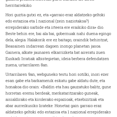
herritarrekiko.
Hori guztia gutxi ez, eta «garraio eraz aldatzeko geltoki
edo estazioa eta 1 nazional (zein naziotakoa?)
errepiderako sarbide eta irteera ere eraikiko dira» dio.
Beste behin ere, bai ala bai, gobernuak nahi duena egingo
dela, alegia. Halakorik ere ez baitago, oraindik behintzat,
Beasainen indarrean dagoen inongo planetan jasoa.
Gainera, alkate jaunaren elkarrizketa bat aireratu zuen
Euskadi Irratiak albistegietan, ideia berbera defendatzen
zuena, urtarrilaren 8an.
Urtarrilaren 9an, webguneko testu hori sotilki, inori ezer
esan gabe eta barkamenik eskatu gabe aldatu dute, eta
honakoa dio orain: «Baldin eta hau gauzatuko balitz, gune
horretan eremu berdeak, merkataritzarako guneak,
aisialdirako eta kirolerako espazioak, etxebizitzak eta
abar aurreikusiko lirateke. Honetaz gain garraio eraz
aldatzeko geltoki edo estazioa eta 1 nazional errepiderako