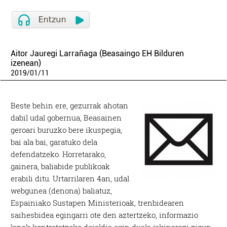
Aitor Jauregi Larrañaga (Beasaingo EH Bilduren
izenean)
2019
/
01
/
11
Beste behin ere, gezurrak ahotan
dabil udal gobernua, Beasainen
geroari buruzko bere ikuspegia,
bai ala bai, garatuko dela
defendatzeko. Horretarako,
gainera, baliabide publikoak
erabili ditu. Urtarrilaren 4an, udal
webgunea (denona) baliatuz,
Espainiako Sustapen Ministerioak, trenbidearen
saihesbidea egingarri ote den aztertzeko, informazio