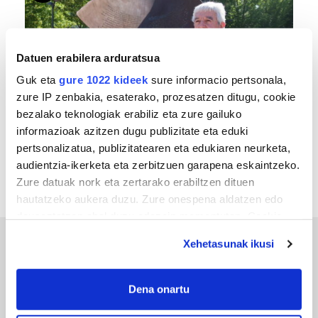
Datuen erabilera arduratsua
Guk eta
gure 1022 kideek
sure informacio pertsonala,
zure IP zenbakia, esaterako, prozesatzen ditugu, cookie
bezalako teknologiak erabiliz eta zure gailuko
MEMORIA HISTORIKOA
informazioak azitzen dugu publizitate eta eduki
«Gai tabua izan da etxe gehienetan, jendeak
pertsonalizatua, publizitatearen eta edukiaren neurketa,
azkeneko momentuan hitz egin du»
audientzia-ikerketa eta zerbitzuen garapena eskaintzeko.
Zure datuak nork eta zertarako erabiltzen dituen
hautatzeko aukera duzu. Zure onespena aldatzen edo
deuseztatzen ahal duzu edozein momentutan, Cookie
deklaraziotik edo Privacy triggerean klikatuz.
Xehetasunak ikusi
ERREPORTAJEAK
If you allow, we would also like to:
Collect information about your geographical
Dena onartu
location which can be accurate to within several