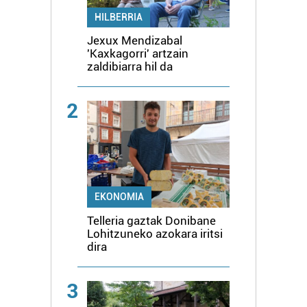
HILBERRIA
Jexux Mendizabal
'Kaxkagorri' artzain
zaldibiarra hil da
2
EKONOMIA
Telleria gaztak Donibane
Lohitzuneko azokara iritsi
dira
3