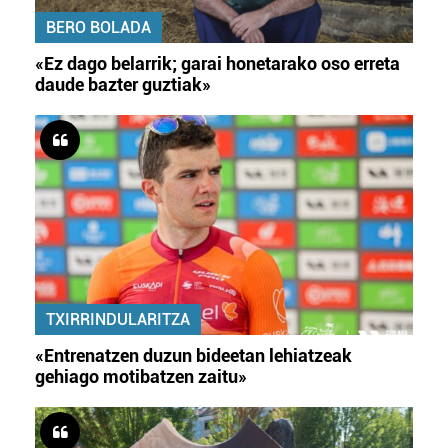
BERO BOLADA
«Ez dago belarrik; garai honetarako oso erreta
daude bazter guztiak»
TXIRRINDULARITZA
«Entrenatzen duzun bideetan lehiatzeak
gehiago motibatzen zaitu»