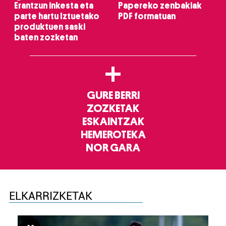
Erantzun inkesta eta
Papereko zenbakiak
parte hartu Iztuetako
PDF formatuan
produktuen saski
baten zozketan
+
GURE BERRI
ZOZKETAK
ESKAINTZAK
HEMEROTEKA
NOR GARA
ELKARRIZKETAK