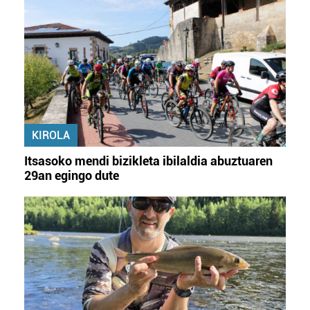
KIROLA
Itsasoko mendi bizikleta ibilaldia abuztuaren
29an egingo dute