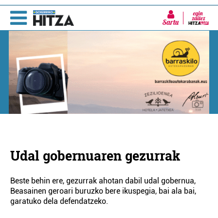
Sartu
Udal gobernuaren gezurrak
Beste behin ere, gezurrak ahotan dabil udal gobernua,
Beasainen geroari buruzko bere ikuspegia, bai ala bai,
garatuko dela defendatzeko.