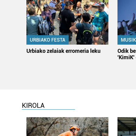
URBIAKO FESTA
MUSIK
Urbiako zelaiak erromeria leku
Odik be
'KimiK'
KIROLA