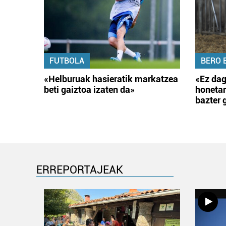
FUTBOLA
BERO 
«Helburuak hasieratik markatzea
«Ez dag
beti gaiztoa izaten da»
honetar
bazter 
ERREPORTAJEAK