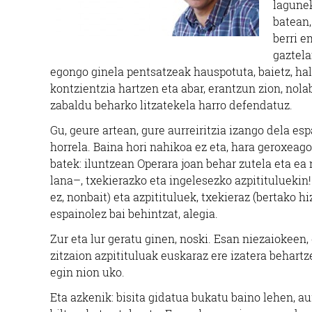
lagunek
batean,
berri e
gaztela
egongo ginela pentsatzeak hauspotuta, baietz, hala 
kontzientzia hartzen eta abar, erantzun zion, nola
zabaldu beharko litzatekela harro defendatuz.
Gu, geure artean, gure aurreiritzia izango dela es
horrela. Baina hori nahikoa ez eta, hara geroxea
batek: iluntzean Operara joan behar zutela eta ea
lana–, txekierazko eta ingelesezko azpitituluekin!
ez, nonbait) eta azpitituluek, txekieraz (bertako h
espainolez bai behintzat, alegia.
Zur eta lur geratu ginen, noski. Esan niezaiokeen
zitzaion azpitituluak euskaraz ere izatera behartz
egin nion uko.
Eta azkenik: bisita gidatua bukatu baino lehen, a