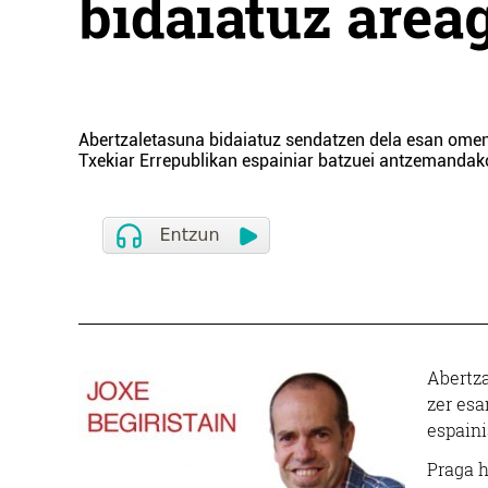
bidaiatuz area
Abertzaletasuna bidaiatuz sendatzen dela esan omen
Txekiar Errepublikan espainiar batzuei antzemanda
Abertza
zer esa
espaini
Praga h