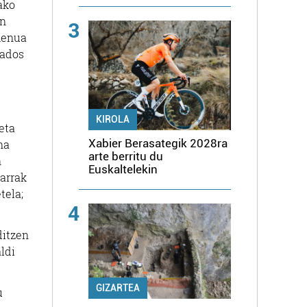
ako
en
3
 menua
 ados
KIROLA
eta
Xabier Berasategik 2028ra
na
arte berritu du
n
Euskaltelekin
iarrak
tela;
4
ditzen
ldi
GIZARTEA
u