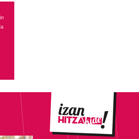
in
la