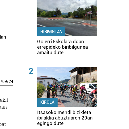
HIRIGINTZA
dan
Goierri Eskolara doan
errepideko biribilgunea
amaitu dute
2
8
/
09
/
24
akit
KIROLA
ikan
Itsasoko mendi bizikleta
ibilaldia abuztuaren 29an
egingo dute
bat