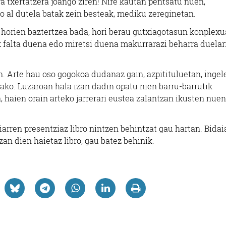
ra txertatzera joango ziren! Nire kautan pentsatu nuen,
 al dutela batak zein besteak, mediku zereginetan.
 horien baztertzea bada, hori berau gutxiagotasun konplexu
 falta duena edo miretsi duena makurrarazi beharra duelar
. Arte hau oso gogokoa dudanaz gain, azpitituluetan, ingel
ako. Luzaroan hala izan dadin opatu nien barru-barrutik
, haien orain arteko jarrerari eustea zalantzan ikusten nuen
arren presentziaz libro nintzen behintzat gau hartan. Bidai
an dien haietaz libro, gau batez behinik.