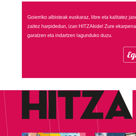
Goierriko albisteak euskaraz, libre eta kalitatez ja
zaitez harpidedun, izan HITZAkide!
Zure ekarpenar
garatzen eta indartzen lagunduko duzu.
Eg