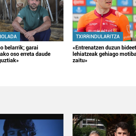
BOLADA
TXIRRINDULARITZA
o belarrik; garai
«Entrenatzen duzun bidee
ako oso erreta daude
lehiatzeak gehiago motib
guztiak»
zaitu»