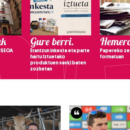
ak
Gure berri.
Hemero
USEOA
Erantzun inkesta eta parte
Papereko ze
hartu Iztuetako
formatuan
produktuen saski baten
zozketan