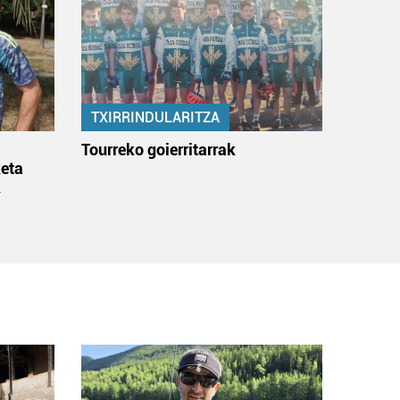
TXIRRINDULARITZA
:
Tourreko goierritarrak
eta
k