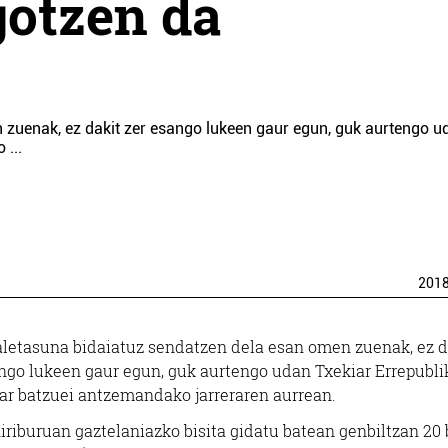
gotzen da
 zuenak, ez dakit zer esango lukeen gaur egun, guk aurtengo u
ko
...
201
letasuna bidaiatuz sendatzen dela esan omen zuenak, ez d
ngo lukeen gaur egun, guk aurtengo udan Txekiar Errepubl
ar batzuei antzemandako jarreraren aurrean.
iriburuan gaztelaniazko bisita gidatu batean genbiltzan 20 