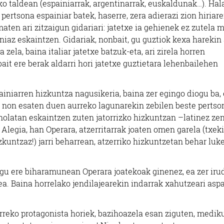
o taldean (espainiarrak, argentinarrak, euskaldunak…). Hal
 pertsona espainiar batek, haserre, zera adierazi zion hiriar
maten ari zitzaigun gidariari: jatetxe ia gehienek ez zutela
niaz eskaintzen. Gidariak, nonbait, gu guztiok kexa harekin
zela, baina italiar jatetxe batzuk-eta, ari zirela horren
bait ere berak aldarri hori jatetxe guztietara lehenbailehen
painiarren hizkuntza nagusikeria, baina zer egingo diogu ba, 
go non esaten duen aurreko lagunarekin zebilen beste pertso
 nolatan eskaintzen zuten jatorrizko hizkuntzan –latinez ze
 Alegia, han Operara, atzerritarrak joaten omen garela (txek
izkuntzaz!) jarri beharrean, atzerriko hizkuntzetan behar luke
, gu ere biharamunean Operara joatekoak ginenez, ea zer iru
ea. Baina horrelako jendilajearekin indarrak xahutzeari aspa
urreko protagonista horiek, bazihoazela esan ziguten, medik