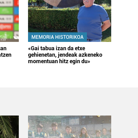
MEMORIA HISTORIKOA
tan
«Gai tabua izan da etxe
atzen
gehienetan, jendeak azkeneko
momentuan hitz egin du»