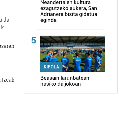
Neandertalen kultura
ezagutzeko aukera, San
Adrianera bisita gidatua
a da:
eginda
ik
5
esaren
KIROLA
Beasain larunbatean
atzeak
hasiko da jokoan