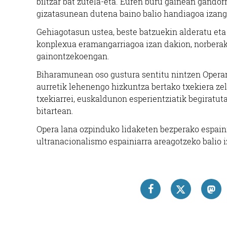
biltzar bat zutela-eta. Euren buru gainean gandor
gizatasunean dutena baino balio handiagoa izango
Gehiagotasun ustea, beste batzuekin alderatu eta
konplexua eramangarriagoa izan dakion, norberak
gainontzekoengan.
Biharamunean oso gustura sentitu nintzen Operan
aurretik lehenengo hizkuntza bertako txekiera zel
txekiarrei, euskaldunon esperientziatik begiratuta
bitartean.
Opera lana ozpinduko lidaketen bezperako espaini
ultranacionalismo espainiarra areagotzeko balio iz