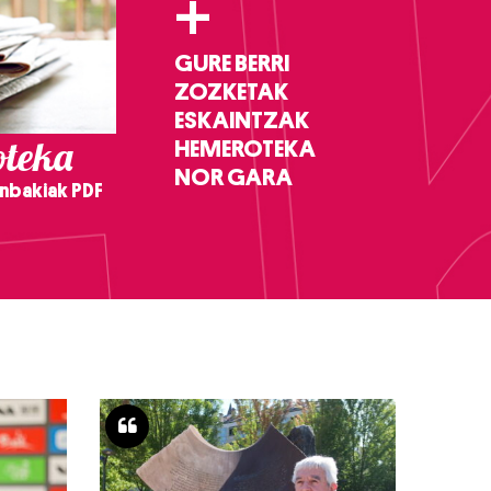
+
GURE BERRI
ZOZKETAK
ESKAINTZAK
teka
HEMEROTEKA
NOR GARA
nbakiak PDF