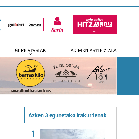
Sartu
GURE ATARIAK
ADIMEN ARTIFIZIALA
Azken 3 egunetako irakurrienak
1