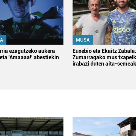
A
MUSA
rria ezagutzeko aukera
Euxebio eta Ekaitz Zabala
 eta 'Amaaaa!' abestiekin
Zumarragako mus txapelk
irabazi duten aita-semea