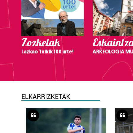
Zozketak
Eskaintz
Lazkao Txikik 100 urte!
ARKEOLOGIA M
ELKARRIZKETAK