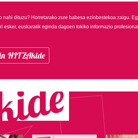
so nahi dituzu?
Horretarako zure babesa ezinbestekoa zaigu. Eg
i esker, euskaratik eginda dagoen tokiko informazio profesiona
in HITZAkide